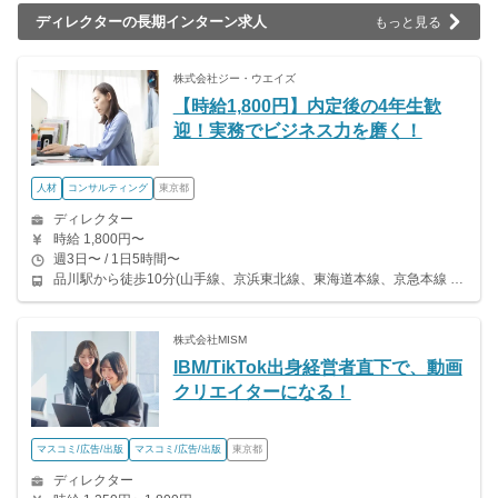
ディレクターの長期インターン求人
もっと見る
株式会社ジー・ウエイズ
【時給1,800円】内定後の4年生歓
迎！実務でビジネス力を磨く！
人材
コンサルティング
東京都
ディレクター
時給 1,800円〜
週3日〜 / 1日5時間〜
品川駅から徒歩10分(山手線、京浜東北線、東海道本線、京急本線 ほか) 天王洲アイル駅から徒歩12分（東京モノレール、りんかい線）
株式会社MISM
IBM/TikTok出身経営者直下で、動画
クリエイターになる！
マスコミ/広告/出版
マスコミ/広告/出版
東京都
ディレクター