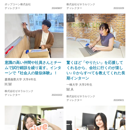
ポップコーン株式会社
株式会社ゼネラルリンク
ディレクター
ディレクター
2024/08/07
2023/10/29
意識の高い仲間や社員さんとチー
驚くほど「やりたい」を応援して
ムで試行錯誤を繰り返す。インタ
くれるから、会社に行くのが楽し
ーンで『社会人の疑似体験』！
い♪０からすべてを教えてくれた長
期インターン
慶應義塾大学 大学4年生
H.M
一橋大学 大学2年生
M.A
株式会社ゼネラルリンク
ディレクター
2023/10/22
株式会社ゼネラルリンク
ディレクター
2023/09/21