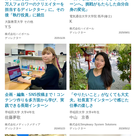
万人フォロワーのクリエイターを
ーンへ。挑戦がもたらした自分自
担当するディレクター」に。その
身の変化」
後「執行役員」に就任
電気通信大学大学院 既卒(修士)
K
大阪教育大学 その他
Y.S
株式会社ハイボール
ディレクター
2025/09/01
株式会社ハイボール
ディレクター
2025/11/26
企画・編集・SNS投稿まで！コン
「やりたいこと」がなくても大丈
テンツ作りを多方面から学び、実
夫。社長直下インターンで感じた
践できる長期インターン
仕事の楽しさ
早稲田大学 大学4年生
早稲田大学 大学4年生
佐藤夢歌
中山 京香
株式会社メディックメディア
株式会社Simpleasy System Solutions
ディレクター
ディレクター
2024/01/23
2023/05/12