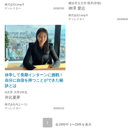
横浜市立大学 既卒(学部)
株式会社Lang-8
栁澤 愛志
ディレクター
2023/07/02
株式会社Lang-8
ディレクター
2023/06/28
休学して長期インターンに挑戦！
自分に自信を持つことができた秘
訣とは
N大学 大学2年生
井比夏夢
株式会社A(エース)
ディレクター
2023/01/23
1
全29件中 1〜29件を表示