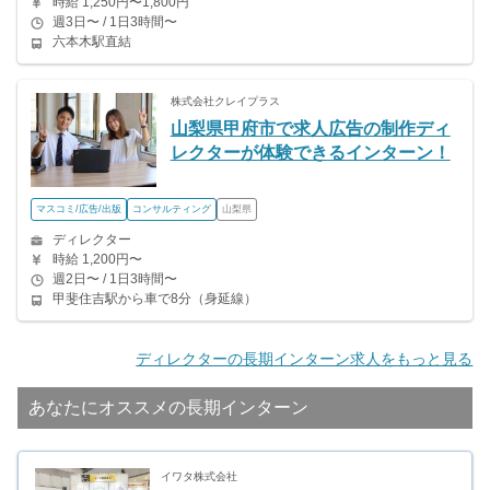
時給 1,250円〜1,800円
週3日〜 / 1日3時間〜
六本木駅直結
株式会社クレイプラス
山梨県甲府市で求人広告の制作ディ
レクターが体験できるインターン！
マスコミ/広告/出版
コンサルティング
山梨県
ディレクター
時給 1,200円〜
週2日〜 / 1日3時間〜
甲斐住吉駅から車で8分（身延線）
ディレクターの長期インターン求人をもっと見る
あなたにオススメの長期インターン
イワタ株式会社