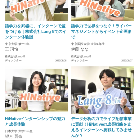
語学力を武器に、インターンで差
語学力で世界をつなぐ！ライバー
をつける｜株式会社Lang-8でのイ
マネジメントからイベント企画ま
ンターン体験談
で
東京大学 修士2年
東京国際大学 大学4年生
王 珂怡
伊藤 なな
株式会社Lang-8
株式会社Lang-8
ディレクター
ディレクター
2023/08/08
2023/08/07
HiNativeインターンシップの魅力
データ分析の力でライブ配信事業
と成長体験
に貢献！HiNativeの成長戦略を支
えるインターンへ挑戦してみませ
日本大学 大学3年生
んか？
望月 麗奈