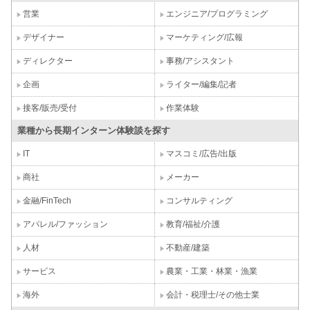
営業
エンジニア/プログラミング
デザイナー
マーケティング/広報
ディレクター
事務/アシスタント
企画
ライター/編集/記者
接客/販売/受付
作業体験
業種から長期インターン体験談を探す
IT
マスコミ/広告/出版
商社
メーカー
金融/FinTech
コンサルティング
アパレル/ファッション
教育/福祉/介護
人材
不動産/建築
サービス
農業・工業・林業・漁業
海外
会計・税理士/その他士業