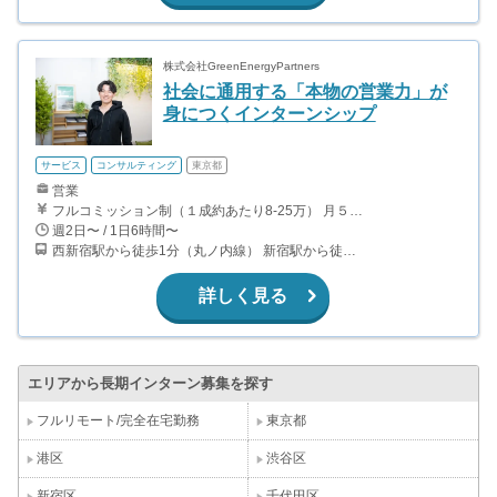
株式会社GreenEnergyPartners
社会に通用する「本物の営業力」が
身につくインターンシップ
サービス
コンサルティング
東京都
営業
フルコミッション制（１成約あたり8-25万） 月５０万以上稼ぐインターン生も多数います！ ■収入例 ○入社１ヶ月目（明治大学2年生） 役職：アポインター 月間１契約×８万円＝８万円 ＋交通費 ○入社３ヶ月目（東京大学２年生） 役職：アポインター（ランク：ブロンズ） 月間３契約×10万円＝30万円 ＋交通費 ○入社６ヶ月目（早稲田大学３年生） 役職：アポインター（ランク：シルバー） 月間５契約×12万円＝60万円 ＋交通費 ○入社15ヶ月目（慶応大学３年生） 役職：クローザー 月間３契約×25万＝75万円 ＋交通費
週2日〜 / 1日6時間〜
西新宿駅から徒歩1分（丸ノ内線） 新宿駅から徒歩9分（山手線、埼京線、中央線、湘南新宿ライン、ほか） 都庁前駅から徒歩6分(都営大江戸線)
詳しく見る
エリアから長期インターン募集を探す
フルリモート/完全在宅勤務
東京都
港区
渋谷区
新宿区
千代田区