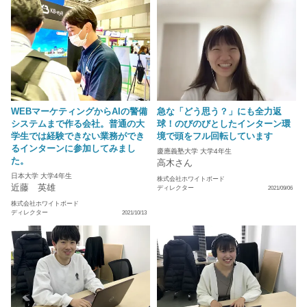
WEBマーケティングからAIの警備
急な「どう思う？」にも全力返
システムまで作る会社。普通の大
球！のびのびとしたインターン環
学生では経験できない業務ができ
境で頭をフル回転しています
るインターンに参加してみまし
慶應義塾大学 大学4年生
た。
高木さん
日本大学 大学4年生
株式会社ホワイトボード
近藤 英雄
ディレクター
2021/09/06
株式会社ホワイトボード
ディレクター
2021/10/13