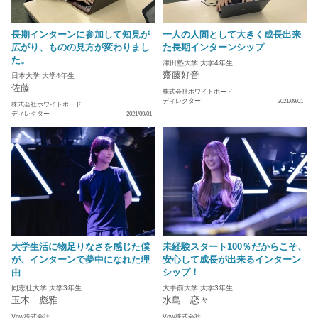
長期インターンに参加して知見が
一人の人間として大きく成長出来
広がり、ものの見方が変わりまし
た長期インターンシップ
た。
津田塾大学 大学4年生
齋藤好音
日本大学 大学4年生
佐藤
株式会社ホワイトボード
ディレクター
2021/09/01
株式会社ホワイトボード
ディレクター
2021/09/01
大学生活に物足りなさを感じた僕
未経験スタート100％だからこそ、
が、インターンで夢中になれた理
安心して成長が出来るインターン
由
シップ！
同志社大学 大学3年生
大手前大学 大学3年生
玉木 彪雅
水島 恋々
Vow株式会社
Vow株式会社