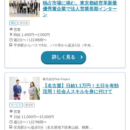
独占市場に挑む。東京都経営革新最
優秀賞企業で法人営業長期インター
ン
商社
東京都
営業
時給 1,400円〜2,000円
週2日〜 / 1日3時間〜
平井駅からバスで6分、バス停から徒歩1分（中央線、総武線）
詳しく見る
株式会社First Project
【名古屋】日給1.1万円！土日を有効
活用！社会人スキルを身に付けて
サービス
愛知県
営業
日給 11,000円〜15,000円
週1日〜 / 1日7時間〜
伏見駅から徒歩5分（名古屋地下鉄東山線、鶴舞線） 栄駅から徒歩11分（名古屋地下鉄東山線、名城線）