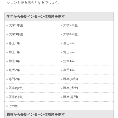
ションを得る機会となるでしょう。
学年から長期インターン体験談を探す
大学1年生
大学2年生
大学3年生
大学4年生
修士1年
修士2年
博士1年
博士2年
博士3年
短大1年
短大2年
専門1年
専門2年
既卒(学部)
既卒(修士)
既卒(博士)
既卒(短大)
既卒(専門)
その他
職種から長期インターン体験談を探す