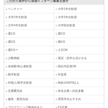
こだわり条件から長期インターン募集を探す
ベンチャー
大学1年生歓迎
大学2年生歓迎
大学3年生歓迎
大学4年生歓迎
大学院生歓迎
週1日
週2日
週3日
週4日
週5日〜
土日OK
少数精鋭
英語・語学を活かせる
未経験/初心者歓迎
他社内定者OK
既卒歓迎
外資系
外国人/留学生歓迎
時給1000円以上
交通費支給
有名企業へ内定多数
服装・髪型自由
理系学生おすすめ
プログラミング勉強会あり
ES不要