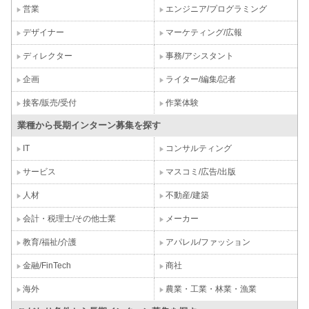
営業
エンジニア/プログラミング
デザイナー
マーケティング/広報
ディレクター
事務/アシスタント
企画
ライター/編集/記者
接客/販売/受付
作業体験
業種から長期インターン募集を探す
IT
コンサルティング
サービス
マスコミ/広告/出版
人材
不動産/建築
会計・税理士/その他士業
メーカー
教育/福祉/介護
アパレル/ファッション
金融/FinTech
商社
海外
農業・工業・林業・漁業