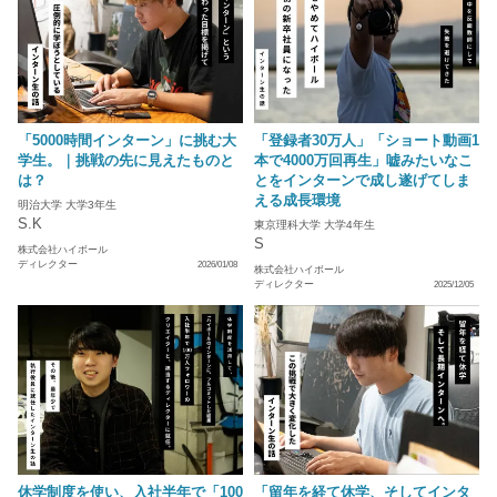
「5000時間インターン」に挑む大
「登録者30万人」「ショート動画1
学生。｜挑戦の先に見えたものと
本で4000万回再生」嘘みたいなこ
は？
とをインターンで成し遂げてしま
える成長環境
明治大学 大学3年生
S.K
東京理科大学 大学4年生
S
株式会社ハイボール
ディレクター
2026/01/08
株式会社ハイボール
ディレクター
2025/12/05
休学制度を使い、入社半年で「100
「留年を経て休学、そしてインタ