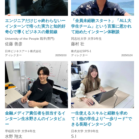
エンジニアだけじゃ終わらないー
「全員未経験スタート」「ALL大
インターンで培った実力と知的好
学生チーム」という言葉に惹かれ
奇心で導くビジネスの最前線
て始めたインターン体験談
University of the People 既卒(専門)
同志社大学 大学3年生
佐藤 善彦
藤村 壮
日本ビジネスアート株式会社
株式会社SIPS-1
ディレクター
ディレクター
2025/02/10
2025/01/24
金融メディア責任者を担当するイ
一生使えるスキルと経験を求め
ンターン生水野さんのインタビュ
て！他の学生より”一歩リード”で
ー
きる長期インターン◎
早稲田大学 大学4年生
日本大学 大学3年生
水野 翔太
S.I