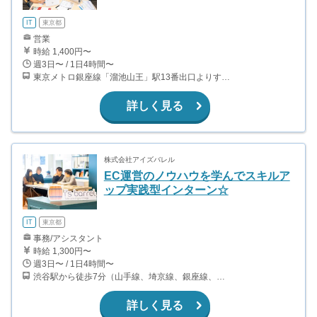
IT
東京都
営業
時給 1,400円〜
週3日〜 / 1日4時間〜
東京メトロ銀座線「溜池山王」駅13番出口よりすぐ 東京メトロ丸ノ内線「国会議事堂前」駅より徒歩8分
詳しく見る
株式会社アイズバレル
EC運営のノウハウを学んでスキルア
ップ実践型インターン☆
IT
東京都
事務/アシスタント
時給 1,300円〜
週3日〜 / 1日4時間〜
渋谷駅から徒歩7分（山手線、埼京線、銀座線、半蔵門線、ほか）
詳しく見る