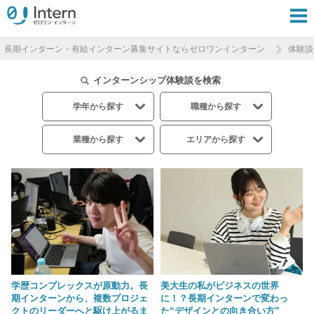
長期インターン・有給インターン募集サイトならゼロワンインターン
体験談
インターンシップ体験談を検索
学年から探す
職種から探す
業種から探す
エリアから探す
学歴コンプレックスが原動力。長
美大生の私がビジネスの世界
期インターンから、複数プロジェ
に！？長期インターンで変わっ
クトのリーダーへと駆け上がるま
た“デザインとの向き合い方”