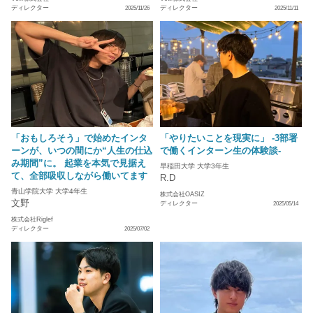
ディレクター
ディレクター
2025/11/26
2025/11/11
「おもしろそう」で始めたインタ
「やりたいことを現実に」 -3部署
ーンが、いつの間にか“人生の仕込
で働くインターン生の体験談-
み期間”に。 起業を本気で見据え
早稲田大学 大学3年生
て、全部吸収しながら働いてます
R.D
青山学院大学 大学4年生
株式会社OASIZ
文野
ディレクター
2025/05/14
株式会社Riglef
ディレクター
2025/07/02