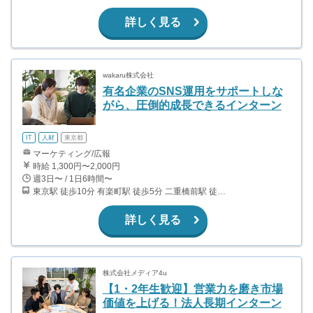
詳しく見る
wakaru株式会社
有名企業のSNS運用をサポートしな
がら、圧倒的成長できるインターン
IT
人材
東京都
マーケティング/広報
時給 1,300円〜2,000円
週3日〜 / 1日6時間〜
東京駅 徒歩10分 有楽町駅 徒歩5分 二重橋前駅 徒歩5分 日比谷駅 徒歩5分
詳しく見る
株式会社メディア4u
【1・2年生歓迎】営業力を磨き市場
価値を上げる！法人長期インターン