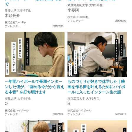
で
武蔵野美術大学 大学3年生
李旻阿
専修大学 大学4年生
木頭亮介
株式会社TorchUp
ディレクター
2026/06/26
株式会社TorchUp
ディレクター
2026/06/26
一年間ハイボールで長期インター
ものづくりが好きで休学した｜映
ンした僕が、“辞める今だから言え
画を作る夢を叶えるためにハイボ
る本音” を打ち明けます
ールに入ったインターン生の話
立教大学 大学4年生
東京工芸大学 大学3年生
O
S
株式会社ハイボール
株式会社ハイボール
ディレクター
ディレクター
2026/03/09
2026/01/15