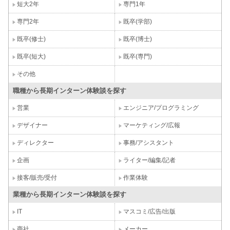
短大2年
専門1年
専門2年
既卒(学部)
既卒(修士)
既卒(博士)
既卒(短大)
既卒(専門)
その他
職種から長期インターン体験談を探す
営業
エンジニア/プログラミング
デザイナー
マーケティング/広報
ディレクター
事務/アシスタント
企画
ライター/編集/記者
接客/販売/受付
作業体験
業種から長期インターン体験談を探す
IT
マスコミ/広告/出版
商社
メーカー