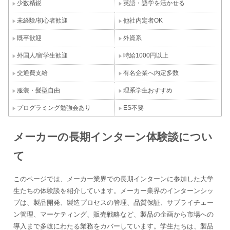
少数精鋭
英語・語学を活かせる
未経験/初心者歓迎
他社内定者OK
既卒歓迎
外資系
外国人/留学生歓迎
時給1000円以上
交通費支給
有名企業へ内定多数
服装・髪型自由
理系学生おすすめ
プログラミング勉強会あり
ES不要
メーカーの長期インターン体験談につい
て
このページでは、メーカー業界での長期インターンに参加した大学
生たちの体験談を紹介しています。メーカー業界のインターンシッ
プは、製品開発、製造プロセスの管理、品質保証、サプライチェー
ン管理、マーケティング、販売戦略など、製品の企画から市場への
導入まで多岐にわたる業務をカバーしています。学生たちは、製品