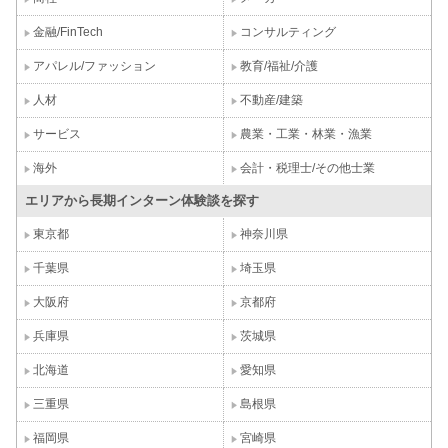
金融/FinTech
コンサルティング
アパレル/ファッション
教育/福祉/介護
人材
不動産/建築
サービス
農業・工業・林業・漁業
海外
会計・税理士/その他士業
エリアから長期インターン体験談を探す
東京都
神奈川県
千葉県
埼玉県
大阪府
京都府
兵庫県
茨城県
北海道
愛知県
三重県
島根県
福岡県
宮崎県