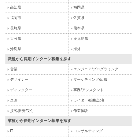
高知県
福岡県
福岡市
佐賀県
長崎県
熊本県
大分県
鹿児島県
沖縄県
海外
職種から長期インターン募集を探す
営業
エンジニア/プログラミング
デザイナー
マーケティング/広報
ディレクター
事務/アシスタント
企画
ライター/編集/記者
接客/販売/受付
作業体験
業種から長期インターン募集を探す
IT
コンサルティング