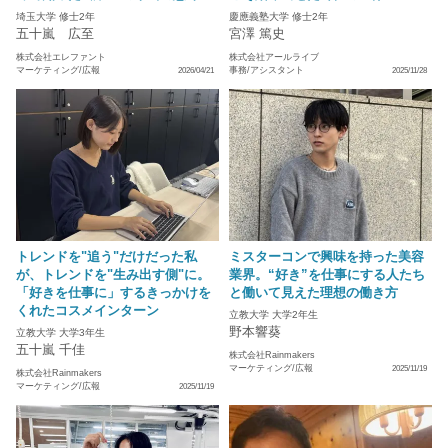
埼玉大学 修士2年
慶應義塾大学 修士2年
五十嵐 広至
宮澤 篤史
株式会社エレファント
株式会社アールライブ
マーケティング/広報
事務/アシスタント
2026/04/21
2025/11/28
トレンドを"追う"だけだった私
ミスターコンで興味を持った美容
が、トレンドを"生み出す側"に。
業界。“好き”を仕事にする人たち
「好きを仕事に」するきっかけを
と働いて見えた理想の働き方
くれたコスメインターン
立教大学 大学2年生
野本響葵
立教大学 大学3年生
五十嵐 千佳
株式会社Rainmakers
マーケティング/広報
2025/11/19
株式会社Rainmakers
マーケティング/広報
2025/11/19