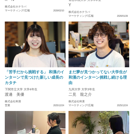
Y
株式会社ホテラバ
マーケティング/広報
2026/02/10
株式会社ホテラバ
マーケティング/広報
2026/01/28
「苦手だから挑戦する」 和漢のイ
まだ夢が見つかってない大学生が
ンターンで見つけた新しい成長の
和漢のインターン挑戦し続ける理
カタチ
由
下関市立大学 大学4年生
九州大学 大学3年生
渡邊 美優
二見 龍之介
株式会社和漢
株式会社和漢
営業
マーケティング/広報
2025/12/24
2025/12/24