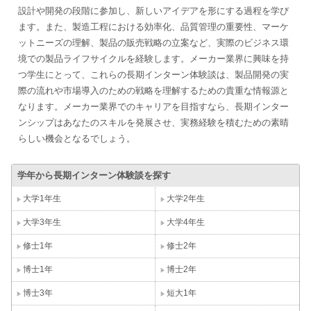
設計や開発の段階に参加し、新しいアイデアを形にする過程を学び
ます。また、製造工程における効率化、品質管理の重要性、マーケ
ットニーズの理解、製品の販売戦略の立案など、実際のビジネス環
境での製品ライフサイクルを経験します。メーカー業界に興味を持
つ学生にとって、これらの長期インターン体験談は、製品開発の実
際の流れや市場導入のための戦略を理解するための貴重な情報源と
なります。メーカー業界でのキャリアを目指すなら、長期インター
ンシップはあなたのスキルを発展させ、実務経験を積むための素晴
らしい機会となるでしょう。
学年から長期インターン体験談を探す
大学1年生
大学2年生
大学3年生
大学4年生
修士1年
修士2年
博士1年
博士2年
博士3年
短大1年