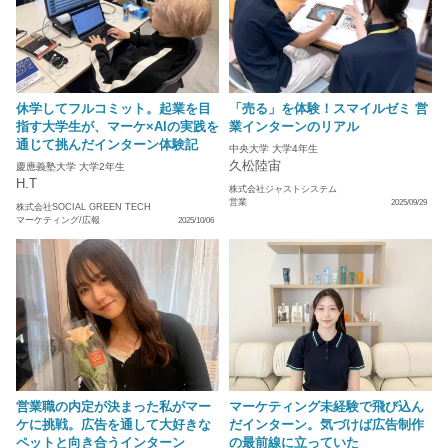
休学してフルコミット。起業を目
「売る」を体験！スマイルゼミ 営
指す大学生が、マーケ×AIの実践を
業インターンのリアル
通じて挑んだインターン体験記
中央大学 大学4年生
久松陸宙
慶應義塾大学 大学2年生
H.T
株式会社ジャストシステム
営業
2025/09/29
株式会社SOCIAL GREEN TECH
マーケティング/広報
2025/10/06
営業職の内定が決まった私がマー
マーケティング未経験で飛び込ん
ケに挑戦。広告を通して大好きな
だインターン。気づけば広告制作
ペットと向き合うインターン
の最前線に立っていた