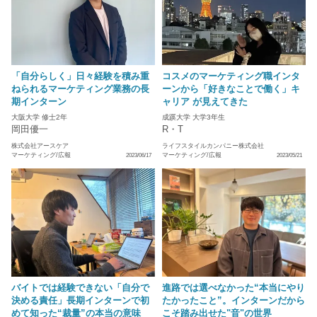
「自分らしく」日々経験を積み重
コスメのマーケティング職インタ
ねられるマーケティング業務の長
ーンから「好きなことで働く」キ
期インターン
ャリア が見えてきた
大阪大学 修士2年
成蹊大学 大学3年生
岡田優一
R・T
株式会社アースケア
ライフスタイルカンパニー株式会社
マーケティング/広報
マーケティング/広報
2023/06/17
2023/05/21
バイトでは経験できない「自分で
進路では選べなかった“本当にやり
決める責任」長期インターンで初
たかったこと”。インターンだから
めて知った“裁量”の本当の意味
こそ踏み出せた"音"の世界