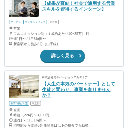
【成果が直結！社会で通用する営業
スキルを習得するインターン】
サービス
コンサルティング
東京都
営業
フルコミッション制（１成約あたり10~25万） 時給換算で（2000円〜2500円）程度が目安となります。 月100万稼ぐ学生多数在籍しています。 ■収入例 〇入社1か月目（早稲田大学2年生） 役職：アポインター 月間1契約×10万円＝10万円 ＋交通費 〇入社3か月目（明治大学2年生） 役職：アポインター 月間2契約×13万円＝26万円 ＋交通費 〇入社6か月目（慶應義塾大学3年生） 役職：アポインター 月間5契約×15万円＝75万円 ＋交通費 〇入社15か月目（東京大学3年生） 役職：クローザー 月間3契約×25万=75万円 ＋交通費 交通費支給あり
週1日〜 / 1日6時間〜
新宿駅から徒歩8分（山手線）
詳しく見る
株式会社モチベーションアカデミア
【人生の本気のパートナー】として
生徒と関わり、事業を創りません
か？
教育/福祉/介護
東京都
企画
時給 1,226円〜3,100円
週2日〜 / 1日1時間〜
渋谷駅から徒歩6分 希望者は以下の校舎でも勤務可能です。 ・自由が丘校：自由が丘駅から徒歩4分 ・下北沢校：下北沢駅から徒歩5分 ・成城学園前校：成城学園前駅から徒歩1分 ・横浜校：横浜駅から徒歩5分