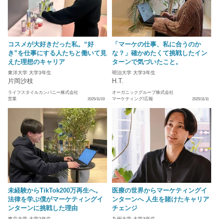
コスメが大好きだった私。“好
「マーケの仕事、私に合うのか
き”を仕事にする人たちと働いて見
な？」確かめたくて挑戦したイン
えた理想のキャリア
ターンで気づいたこと。
東洋大学 大学3年生
明治大学 大学3年生
片岡沙枝
H.T.
ライフスタイルカンパニー株式会社
オーガニックグループ株式会社
営業
マーケティング/広報
2025/11/19
2025/11/11
未経験からTikTok200万再生へ。
医療の世界からマーケティングイ
法律を学ぶ僕がマーケティングイ
ンターンへ 人生を賭けたキャリア
ンターンに挑戦した理由
チェンジ
東京大学 大学2年生
九州大学 大学3年生