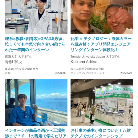
理系×教職×副専攻×GPA3.8必須。
化学 × テクノロジー：液体カラー
忙しくても本気で向き合い続けら
を読み解くアプリ開発エンジニア
れた一年間のインターン
リングインターン体験記！
東海大学 大学3年生
Temple University Japan 大学3年生
青柳 寧央
Kulkarni Aditya
株式会社共立理化学研究所
株式会社共立理化学研究所
企画
エンジニア/プログラミング
2025/06/09
2025/05/29
インターンが商品企画から工場交
お仕事の基本が身についた！八紘
渉まで？ 0→1の現場で学んだリア
テクノでのインターンシップ