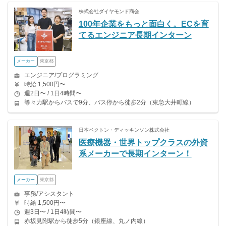
株式会社ダイヤモンド商会
100年企業をもっと面白く。ECを育
てるエンジニア長期インターン
メーカー
東京都
エンジニア/プログラミング
時給 1,500円〜
週2日〜 / 1日4時間〜
等々力駅からバスで9分、バス停から徒歩2分（東急大井町線）
日本ベクトン・ディッキンソン株式会社
医療機器・世界トップクラスの外資
系メーカーで長期インターン！
メーカー
東京都
事務/アシスタント
時給 1,500円〜
週3日〜 / 1日4時間〜
赤坂見附駅から徒歩5分（銀座線、丸ノ内線）