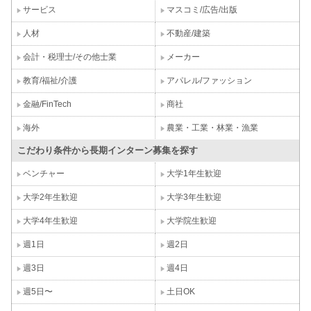
サービス
マスコミ/広告/出版
人材
不動産/建築
会計・税理士/その他士業
メーカー
教育/福祉/介護
アパレル/ファッション
金融/FinTech
商社
海外
農業・工業・林業・漁業
こだわり条件から長期インターン募集を探す
ベンチャー
大学1年生歓迎
大学2年生歓迎
大学3年生歓迎
大学4年生歓迎
大学院生歓迎
週1日
週2日
週3日
週4日
週5日〜
土日OK