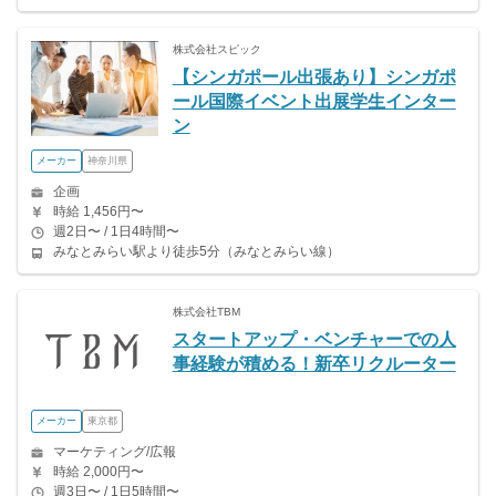
株式会社スピック
【シンガポール出張あり】シンガポ
ール国際イベント出展学生インター
ン
メーカー
神奈川県
企画
時給 1,456円〜
週2日〜 / 1日4時間〜
みなとみらい駅より徒歩5分（みなとみらい線）
株式会社TBM
スタートアップ・ベンチャーでの人
事経験が積める！新卒リクルーター
メーカー
東京都
マーケティング/広報
時給 2,000円〜
週3日〜 / 1日5時間〜