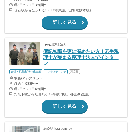
週3日〜 / 1日3時間〜
明石駅から徒歩10分（JR神戸線、山陽電鉄本線） 山陽明石駅から徒歩10分（山陽電鉄本線） 人丸前駅から徒歩9分（山陽電鉄本線）
詳しく見る
TRAD税理士法人
簿記知識を更に深めたい方！若手税
理士が集まる税理士法人でインター
ン
会計・税理士/その他士業
コンサルティング
東京都
事務/アシスタント
時給 1,300円〜
週2日〜 / 1日4時間〜
九段下駅から徒歩0分！(半蔵門線、都営新宿線、東西線) 神保町駅から徒歩9分(半蔵門線、都営三田線、都営新宿線) 竹橋駅から徒歩11分(東西線)
詳しく見る
株式会社Craft energy