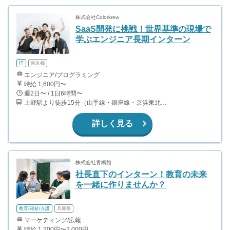
株式会社Colorkrew
SaaS開発に挑戦！世界基準の現場で
学ぶエンジニア長期インターン
IT
東京都
エンジニア/プログラミング
時給 1,600円〜
週2日〜 / 1日6時間〜
上野駅より徒歩15分（山手線・銀座線・京浜東北線ほか） 新御徒町駅より徒歩3分（大江戸線・つくばエクスプレス） 御徒町駅より徒歩15分(山手線・京浜東北線) 浅草橋駅より徒歩15分（総武線・浅草線）
詳しく見る
株式会社青楓館
社長直下のインターン！教育の未来
を一緒に作りませんか？
教育/福祉/介護
兵庫県
マーケティング/広報
時給 1,200円〜2,000円