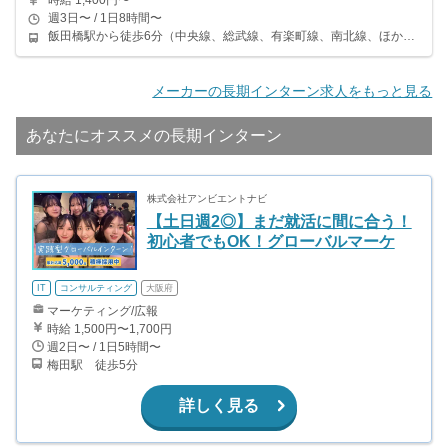
時給 1,400円〜
週3日〜 / 1日8時間〜
飯田橋駅から徒歩6分（中央線、総武線、有楽町線、南北線、ほか） 市ケ谷駅から徒歩8分（中央線、総武線、有楽町線、都営新宿線、南北線） 牛込神楽坂駅から徒歩9分（都営大江戸線）
メーカーの長期インターン求人をもっと見る
あなたにオススメの長期インターン
株式会社アンビエントナビ
【土日週2◎】まだ就活に間に合う！
初心者でもOK！グローバルマーケ
IT
コンサルティング
大阪府
マーケティング/広報
時給 1,500円〜1,700円
週2日〜 / 1日5時間〜
梅田駅 徒歩5分
詳しく見る