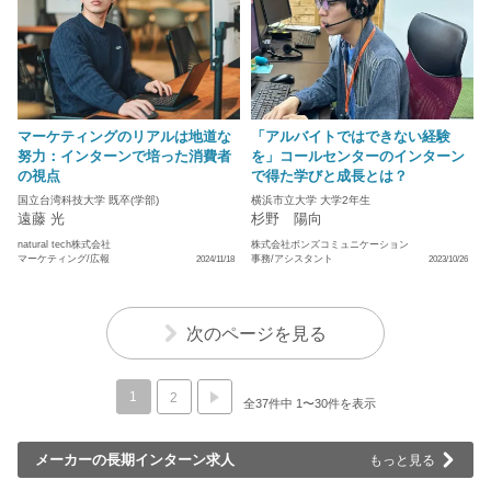
マーケティングのリアルは地道な
「アルバイトではできない経験
努力：インターンで培った消費者
を」コールセンターのインターン
の視点
で得た学びと成長とは？
国立台湾科技大学 既卒(学部)
横浜市立大学 大学2年生
遠藤 光
杉野 陽向
natural tech株式会社
株式会社ボンズコミュニケーション
マーケティング/広報
事務/アシスタント
2024/11/18
2023/10/26
次のページを見る
1
2
全37件中 1〜30件を表示
メーカーの長期インターン求人
もっと見る