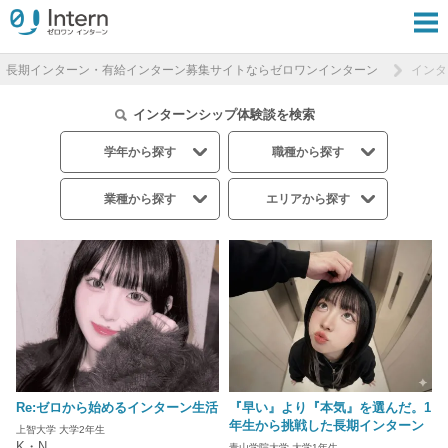
長期インターン・有給インターン募集サイトならゼロワンインターン
インタ
インターンシップ体験談を検索
学年から探す
職種から探す
業種から探す
エリアから探す
Re:ゼロから始めるインターン生活
『早い』より『本気』を選んだ。1
年生から挑戦した長期インターン
上智大学 大学2年生
K・N
青山学院大学 大学1年生