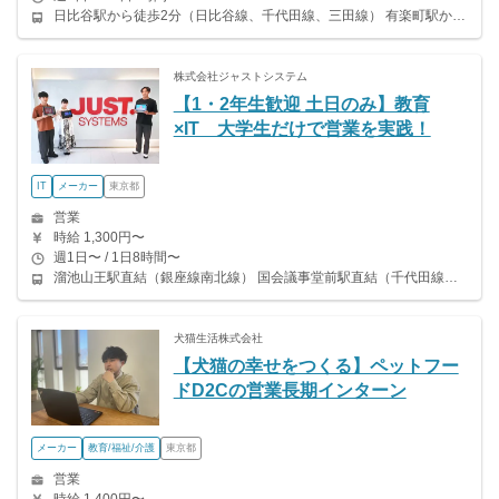
日比谷駅から徒歩2分（日比谷線、千代田線、三田線） 有楽町駅から徒歩5分（山手線、京浜東北線、有楽町線） 銀座駅から徒歩7分（銀座線、日比谷線、有楽町線、丸ノ内線）
株式会社ジャストシステム
【1・2年生歓迎 土日のみ】教育
×IT 大学生だけで営業を実践！
IT
メーカー
東京都
営業
時給 1,300円〜
週1日〜 / 1日8時間〜
溜池山王駅直結（銀座線南北線） 国会議事堂前駅直結（千代田線丸ノ内線） 神谷町駅から徒歩約10分（日比谷線） 虎ノ門ヒルズ駅から徒歩約5分（日比谷線）
犬猫生活株式会社
【犬猫の幸せをつくる】ペットフー
ドD2Cの営業長期インターン
メーカー
教育/福祉/介護
東京都
営業