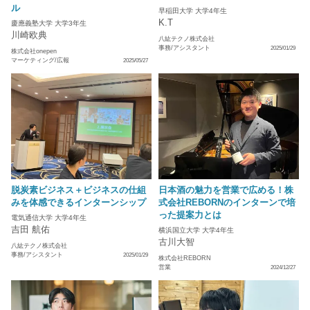
ル
早稲田大学 大学4年生
K.T
慶應義塾大学 大学3年生
川崎欧典
八紘テクノ株式会社
事務/アシスタント
2025/01/29
株式会社onepen
マーケティング/広報
2025/05/27
脱炭素ビジネス＋ビジネスの仕組
日本酒の魅力を営業で広める！株
みを体感できるインターンシップ
式会社REBORNのインターンで培
った提案力とは
電気通信大学 大学4年生
吉田 航佑
横浜国立大学 大学4年生
古川大智
八紘テクノ株式会社
事務/アシスタント
2025/01/29
株式会社REBORN
営業
2024/12/27