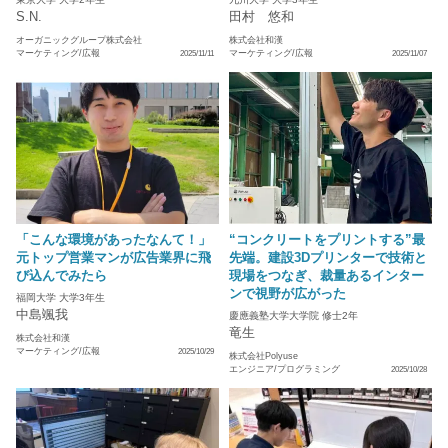
S.N.
田村 悠和
オーガニックグループ株式会社
株式会社和漢
マーケティング/広報
マーケティング/広報
2025/11/11
2025/11/07
「こんな環境があったなんて！」
“コンクリートをプリントする”最
元トップ営業マンが広告業界に飛
先端。建設3Dプリンターで技術と
び込んでみたら
現場をつなぎ、裁量あるインター
ンで視野が広がった
福岡大学 大学3年生
中島颯我
慶應義塾大学大学院 修士2年
竜生
株式会社和漢
マーケティング/広報
2025/10/29
株式会社Polyuse
エンジニア/プログラミング
2025/10/28