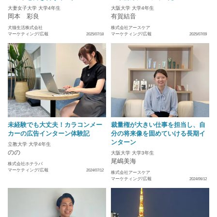
大妻女子大学 大学4年生
大阪大学 大学4年生
岡本 彩良
有賀結音
犬猫生活株式会社
株式会社アースケア
マーケティング/広報
マーケティング/広報
2025/07/18
2025/07/09
未経験でも大丈夫！カラコンメー
裁量権が大きい仕事を担当し、自
カーの広告インターン体験記
分の将来像を固めていける長期イ
ンターン
立教大学 大学4年生
のの
大阪大学 大学3年生
尾嶋美海
株式会社ホテラバ
マーケティング/広報
2024/07/12
株式会社アースケア
マーケティング/広報
2024/06/12