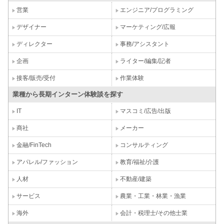
営業
エンジニア/プログラミング
デザイナー
マーケティング/広報
ディレクター
事務/アシスタント
企画
ライター/編集/記者
接客/販売/受付
作業体験
業種から長期インターン体験談を探す
IT
マスコミ/広告/出版
商社
メーカー
金融/FinTech
コンサルティング
アパレル/ファッション
教育/福祉/介護
人材
不動産/建築
サービス
農業・工業・林業・漁業
海外
会計・税理士/その他士業