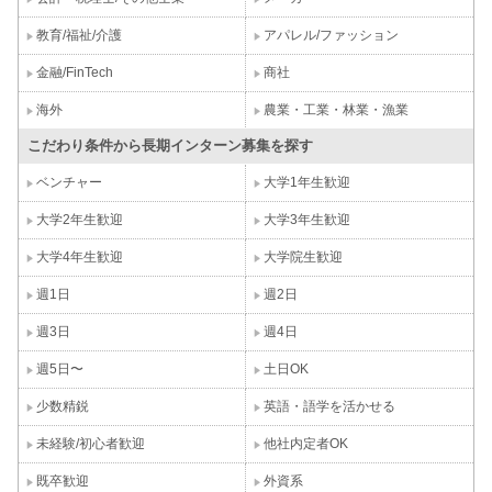
教育/福祉/介護
アパレル/ファッション
金融/FinTech
商社
海外
農業・工業・林業・漁業
こだわり条件から長期インターン募集を探す
ベンチャー
大学1年生歓迎
大学2年生歓迎
大学3年生歓迎
大学4年生歓迎
大学院生歓迎
週1日
週2日
週3日
週4日
週5日〜
土日OK
少数精鋭
英語・語学を活かせる
未経験/初心者歓迎
他社内定者OK
既卒歓迎
外資系