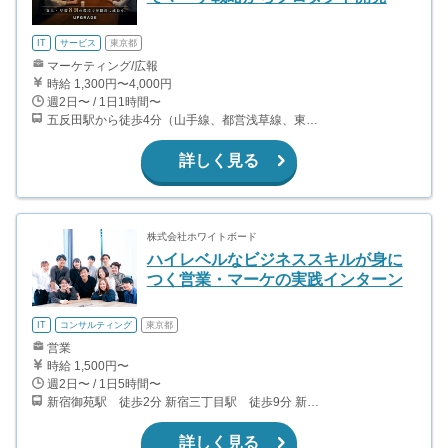
IT
サービス
東京都
マーケティング/広報
時給 1,300円〜4,000円
週2日〜 / 1日1時間〜
五反田駅から徒歩4分（山手線、都営浅草線、東急池上線） 大崎駅から徒歩8分（山手線、埼京線・湘南新宿ライン・りんかい線）
詳しく見る
株式会社ホワイトボード
ハイレベルなビジネススキルが身に
つく営業・マーケの実践インターン
IT
コンサルティング
東京都
営業
時給 1,500円〜
週2日〜 / 1日5時間〜
新宿御苑駅 徒歩2分 新宿三丁目駅 徒歩9分 新宿駅 徒歩17分
詳しく見る