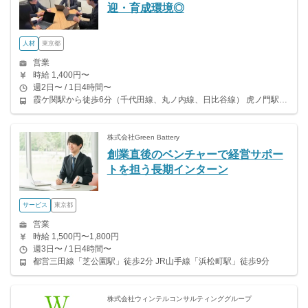
迎・育成環境◎
人材
東京都
営業
時給 1,400円〜
週2日〜 / 1日4時間〜
霞ケ関駅から徒歩6分（千代田線、丸ノ内線、日比谷線） 虎ノ門駅から徒歩2分（銀座線、日比谷線） 虎ノ門ヒルズ駅から徒歩5分（日比谷線）
株式会社Green Battery
創業直後のベンチャーで経営サポー
トを担う長期インターン
サービス
東京都
営業
時給 1,500円〜1,800円
週3日〜 / 1日4時間〜
都営三田線「芝公園駅」徒歩2分 JR山手線「浜松町駅」徒歩9分
株式会社ウィンテルコンサルティンググループ