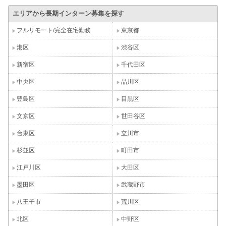
エリアから長期インターン募集を探す
フルリモート/完全在宅勤務
東京都
港区
渋谷区
新宿区
千代田区
中央区
品川区
豊島区
目黒区
文京区
世田谷区
台東区
立川市
杉並区
町田市
江戸川区
大田区
墨田区
武蔵野市
八王子市
荒川区
北区
中野区