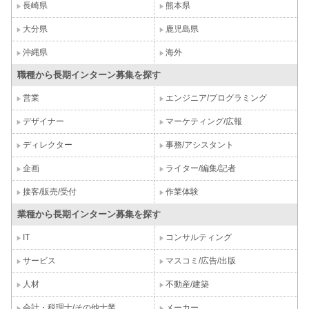
長崎県
熊本県
大分県
鹿児島県
沖縄県
海外
職種から長期インターン募集を探す
営業
エンジニア/プログラミング
デザイナー
マーケティング/広報
ディレクター
事務/アシスタント
企画
ライター/編集/記者
接客/販売/受付
作業体験
業種から長期インターン募集を探す
IT
コンサルティング
サービス
マスコミ/広告/出版
人材
不動産/建築
会計・税理士/その他士業
メーカー