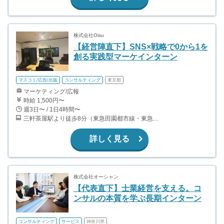
株式会社Oisu
【経営陣直下】SNS×戦略で0から1を
創る実践型マーケインターン
マスコミ/広告/出版
コンサルティング
東京都
マーケティング/広報
時給 1,500円〜
週3日〜 / 1日4時間〜
三軒茶屋駅より徒歩8分（東急田園都市線・東急世田谷線）
詳しく見る
株式会社オーシャン
【代表直下】士業経営を支える。コ
ンサルの本質を学ぶ長期インターン
コンサルティング
サービス
神奈川県