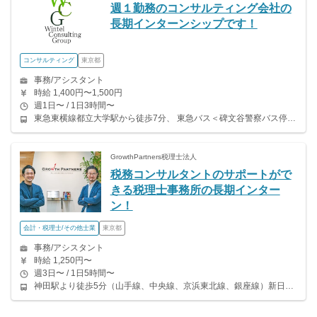
週１勤務のコンサルティング会社の
長期インターンシップです！
コンサルティング
東京都
事務/アシスタント
時給 1,400円〜1,500円
週1日〜 / 1日3時間〜
東急東横線都立大学駅から徒歩7分、 東急バス＜碑文谷警察バス停＞下車徒歩1分、 大岡山駅（東急大井町線・目黒線）から徒歩20分
GrowthPartners税理士法人
税務コンサルタントのサポートがで
きる税理士事務所の長期インター
ン！
会計・税理士/その他士業
東京都
事務/アシスタント
時給 1,250円〜
週3日〜 / 1日5時間〜
神田駅より徒歩5分（山手線、中央線、京浜東北線、銀座線）新日本橋駅より徒歩1分（総武線）／三越前駅より徒歩2分（銀座線、半蔵門線）／小伝馬町駅より徒歩10分（日比谷線）