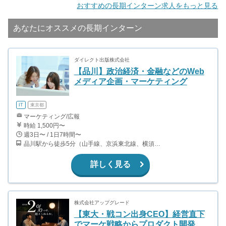
おすすめの長期インターン求人をもっと見る
あなたにオススメの長期インターン
ダイレクト出版株式会社
【品川】政治経済・金融などのWeb
メディア企画・マーケティング
IT
東京都
マーケティング/広報
時給 1,500円〜
週3日〜 / 1日7時間〜
品川駅から徒歩5分（山手線、京浜東北線、横須賀線、高崎線、他）
詳しく見る
株式会社アップグレード
【東大・戦コン出身CEO】経営直下
でマーケ戦略からプロダクト開発