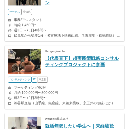
ン
サービス
愛知県
事務/アシスタント
時給 1,450円〜
週3日〜 / 1日4時間〜
伏見駅から徒歩1分（名古屋地下鉄東山線、名古屋地下鉄鶴舞線） 丸の内駅から徒歩6分（名古屋地下鉄鶴舞線、名古屋地下鉄桜通線）
Hengenjizai, Inc.
【代表直下】超実践型戦略コンサル
ティングプロジェクトに参画
コンサルティング
IT
東京都
マーケティング/広報
月給 100,000円〜800,000円
週3日〜 / 1日3時間〜
渋谷駅直結（山手線、銀座線、東急東横線、京王井の頭線 ほか） 神泉駅から徒歩14分（京王井の頭線）
Wonders株式会社
就活無双したい学生へ｜未経験歓