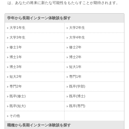
は、あなたの将来に新たな可能性をもたらすことが期待されます。
学年から長期インターン体験談を探す
大学1年生
大学2年生
大学3年生
大学4年生
修士1年
修士2年
博士1年
博士2年
博士3年
短大1年
短大2年
専門1年
専門2年
既卒(学部)
既卒(修士)
既卒(博士)
既卒(短大)
既卒(専門)
その他
職種から長期インターン体験談を探す