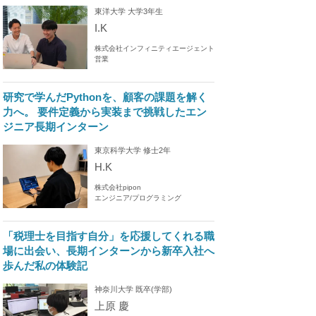
東洋大学 大学3年生
I.K
株式会社インフィニティエージェント
営業
研究で学んだPythonを、顧客の課題を解く
力へ。 要件定義から実装まで挑戦したエン
ジニア長期インターン
東京科学大学 修士2年
H.K
株式会社pipon
エンジニア/プログラミング
「税理士を目指す自分」を応援してくれる職
場に出会い、長期インターンから新卒入社へ
歩んだ私の体験記
神奈川大学 既卒(学部)
上原 慶