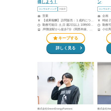
得しよう！
ン
コンサルティング
大阪府
コンサルテ
営業
企画
【成果報酬】 訪問販売：１成約につき30,000円です。 例えば、光インターネットの成約であれば、平均的に2.5日で1件の契約が見込めます。（12,000円/1日6時間稼働） ＜月収例＞月に100万以上稼ぐ方もいます！ ・月5件成約：150,000円 ・月15件成約：450,000円 ・月30成約：900,000円➕マネジメントインセンティブ300,000円 合計1,200,000円 時給換算で2,000円程度が、平均的なインターン生の報酬となっています。 交通費支給あり
時給 
勤務可能日: 土,日 週2日以上 10時00分〜21時00分の間で1日5時間以上 上記は稼働の目安です。業務委託契約のため、勤務時間は自由に選んでいただけます。 原則土日勤務ですが、予定がある場合は平日への振替も相談可能です。
JR難波駅から徒歩7分（関西本線、阪和線、関西空港線） 大阪難波駅から徒歩13分（近鉄奈良線、阪神なんば線） 桜川駅から徒歩4分（大阪メトロ千日前線、阪神なんば線）
キープする
詳しく見る
株式会社GreenEnergyPartners
株式会社Attr