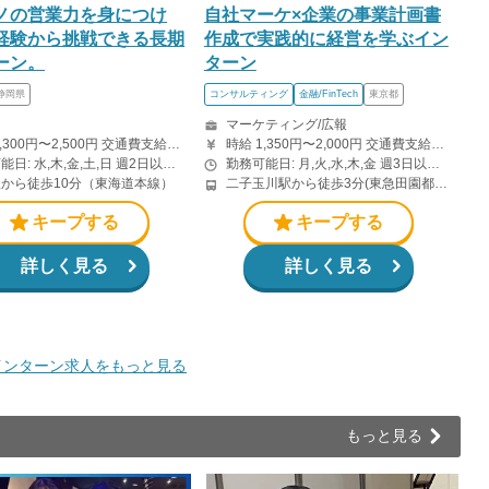
ノの営業力を身につけ
自社マーケ×企業の事業計画書
経験から挑戦できる長期
作成で実践的に経営を学ぶイン
ーン。
ターン
静岡県
コンサルティング
金融/FinTech
東京都
マーケティング/広報
時給 1,300円〜2,500円 交通費支給あり ＋インセンティブあり。
時給 1,350円〜2,000円 交通費支給あり 時給の他に計画書作成関連のインセンティブが発生する可能性あり
勤務可能日: 水,木,金,土,日 週2日以上 10時00分〜20時00分の間で1日4時間以上
勤務可能日: 月,火,水,木,金 週3日以上 9時00分〜18時00分の間で1日5時間以上 平日勤務を基本とさせていただきます。
から徒歩10分（東海道本線）
二子玉川駅から徒歩3分(東急田園都市線)
キープする
キープする
詳しく見る
詳しく見る
インターン求人をもっと見る
もっと見る