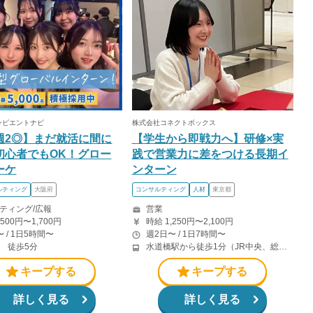
ンビエントナビ
株式会社コネクトボックス
週2◎】まだ就活に間に
【学生から即戦力へ】研修×実
初心者でもOK！グロー
践で営業力に差をつける長期イ
ーケ
ンターン
ルティング
大阪府
コンサルティング
人材
東京都
ティング/広報
営業
,500円〜1,700円
時給 1,250円〜2,100円
 / 1日5時間〜
週2日〜 / 1日7時間〜
 徒歩5分
水道橋駅から徒歩1分（JR中央、総武線） 水道橋駅から徒歩6分（都営三田線）
キープする
キープする
詳しく見る
詳しく見る