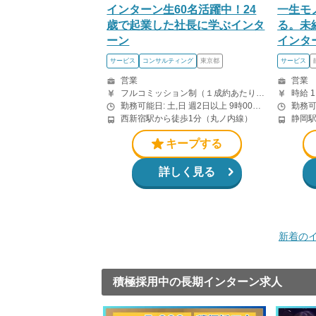
インターン生60名活躍中！24
一生モ
歳で起業した社長に学ぶインタ
る。未
ーン
インタ
サービス
コンサルティング
東京都
サービス
営業
営業
フルコミッション制（１成約あたり8-25万） 月５０万以上稼ぐインターン生も多数います！ ■収入例 ○入社１ヶ月目（明治大学2年生） 役職：アポインター 月間１契約×８万円＝８万円 ＋交通費 ○入社３ヶ月目（東京大学２年生） 役職：アポインター（ランク：ブロンズ） 月間３契約×10万円＝30万円 ＋交通費 ○入社６ヶ月目（早稲田大学３年生） 役職：アポインター（ランク：シルバー） 月間５契約×12万円＝60万円 ＋交通費 ○入社15ヶ月目（慶應大学３年生） 役職：クローザー 月間３契約×25万＝75万円 ＋交通費 交通費支給あり
勤務可能日: 土,日 週2日以上 9時00分〜21時00分の間で1日6時間以上
西新宿駅から徒歩1分（丸ノ内線）
静岡駅
キープする
詳しく見る
新着の
積極採用中の長期インターン求人