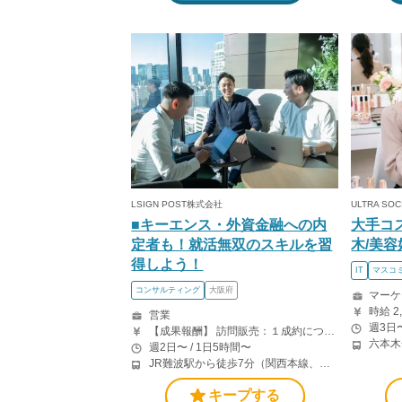
LSIGN POST株式会社
ULTRA SO
■キーエンス・外資金融への内
大手コ
定者も！就活無双のスキルを習
木/美容
得しよう！
IT
マスコミ
コンサルティング
大阪府
マーケ
時給 2
営業
週3日〜
【成果報酬】 訪問販売：１成約につき30,000円です。 例えば、光インターネットの成約であれば、平均的に2.5日で1件の契約が見込めます。（12,000円/1日6時間稼働） ＜月収例＞月に100万以上稼ぐ方もいます！ ・月5件成約：150,000円 ・月15件成約：450,000円 ・月30成約：900,000円➕マネジメントインセンティブ300,000円 合計1,200,000円 時給換算で2,000円程度が、平均的なインターン生の報酬となっています。
週2日〜 / 1日5時間〜
JR難波駅から徒歩7分（関西本線、阪和線、関西空港線） 大阪難波駅から徒歩13分（近鉄奈良線、阪神なんば線） 桜川駅から徒歩4分（大阪メトロ千日前線、阪神なんば線）
キープする