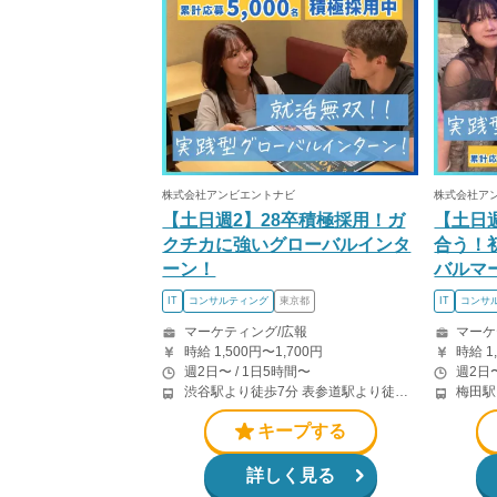
株式会社アンビエントナビ
株式会社ア
【土日週2】28卒積極採用！ガ
【土日
クチカに強いグローバルインタ
合う！
ーン！
バルマ
IT
コンサルティング
東京都
IT
コンサ
マーケティング/広報
マーケ
時給 1,500円〜1,700円
時給 1
週2日〜 / 1日5時間〜
週2日〜
渋谷駅より徒歩7分 表参道駅より徒歩5分
梅田駅
キープする
詳しく見る