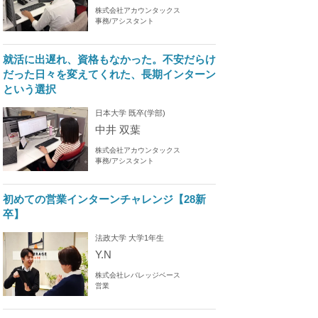
株式会社アカウンタックス
事務/アシスタント
就活に出遅れ、資格もなかった。不安だらけ
だった日々を変えてくれた、長期インターン
という選択
日本大学 既卒(学部)
中井 双葉
株式会社アカウンタックス
事務/アシスタント
初めての営業インターンチャレンジ【28新
卒】
法政大学 大学1年生
Y.N
株式会社レバレッジベース
営業