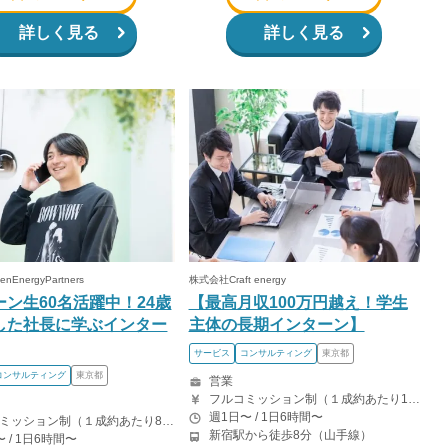
詳しく見る
詳しく見る
EnergyPartners
株式会社Craft energy
ーン生60名活躍中！24歳
【最高月収100万円越え！学生
した社長に学ぶインター
主体の長期インターン】
サービス
コンサルティング
東京都
コンサルティング
東京都
営業
フルコミッション制（１成約あたり10~25万） 時給換算で（2000円〜2500円）程度が目安となります。 月100万を稼ぐ学生多数在籍しています。 ■収入例 〇入社1か月目（早稲田大学2年生） 役職：アポインター 月間1契約×10万円＝10万円 ＋交通費 〇入社3か月目（明治大学2年生） 役職：アポインター 月間2契約×13万円＝26万円 ＋交通費 〇入社6か月目（慶應義塾大学3年生） 役職：アポインター 月間5契約×15万円＝75万円 ＋交通費 〇入社15か月目（東京大学3年生） 役職：クローザー 月間3契約×25万=75万円 ＋交通費 交通費支給あり
週1日〜 / 1日6時間〜
フルコミッション制（１成約あたり8-25万） 月５０万以上稼ぐインターン生も多数います！ ■収入例 ○入社１ヶ月目（明治大学2年生） 役職：アポインター 月間１契約×８万円＝８万円 ＋交通費 ○入社３ヶ月目（東京大学２年生） 役職：アポインター（ランク：ブロンズ） 月間３契約×10万円＝30万円 ＋交通費 ○入社６ヶ月目（早稲田大学３年生） 役職：アポインター（ランク：シルバー） 月間５契約×12万円＝60万円 ＋交通費 ○入社15ヶ月目（慶應大学３年生） 役職：クローザー 月間３契約×25万＝75万円 ＋交通費
新宿駅から徒歩8分（山手線）
 / 1日6時間〜