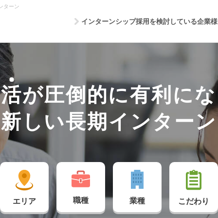
ンターン
インターンシップ採用を検討している企業様
就
活
が圧倒的に有利にな
新しい長期インターン
職種
業種
こだわり
エリア