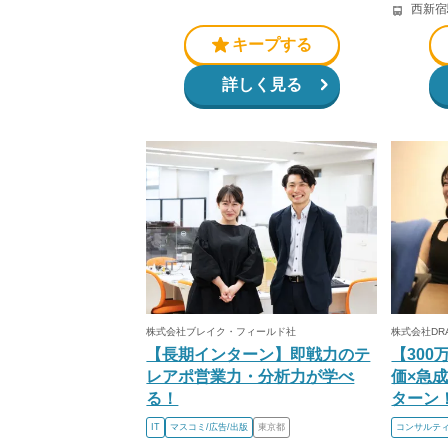
西新宿
キープする
詳しく見る
株式会社ブレイク・フィールド社
株式会社DR
【長期インターン】即戦力のテ
【30
レアポ営業力・分析力が学べ
価×急
る！
ターン
IT
マスコミ/広告/出版
東京都
コンサルテ