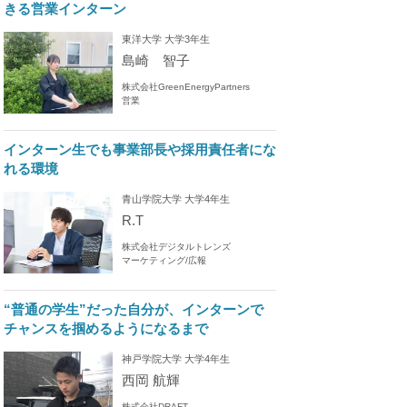
きる営業インターン
東洋大学 大学3年生
島崎 智子
株式会社GreenEnergyPartners
営業
インターン生でも事業部長や採用責任者にな
れる環境
青山学院大学 大学4年生
R.T
株式会社デジタルトレンズ
マーケティング/広報
“普通の学生”だった自分が、インターンで
チャンスを掴めるようになるまで
神戸学院大学 大学4年生
西岡 航輝
株式会社DRAFT