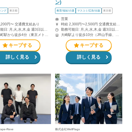
ン)
ィング
東京都
教育/福祉/介護
マスコミ/広告/出版
東京都
営業
2,200円〜 交通費支給あり
時給 2,300円〜2,500円 交通費支給あり ※法人向け電話対応、営業事務、カスタマーサポート等の経験を考慮して決定します。 成約企業数に応じた手当あり ※ご案内先が契約・入金に至った場合、支給対象となります。 ※詳細は面談時にご説明します。
勤務可能日: 月,火,水,木,金 週3日以上 9時00分〜20時00分の間で1日5時間以上
勤務可能日: 月,火,水,木,金 週3日以上 9時00分〜18時00分の間で1日4時間以上 曜日・勤務時間は応相談 授業や試験期間等は相談可能です。 ただし、法人向けの電話対応を行うため、平日の日中に一定時間勤務できる方を想定しています。 ※リモート勤務なし
小伝馬町駅から徒歩4分（東京メトロ日比谷線） 岩本町駅から徒歩5分（都営新宿線） 神田駅から徒歩8分（JR山手線・中央線、東京メトロ銀座線）
大崎駅より徒歩10分（JR山手線、埼京線、湘南新宿ライン等） 品川駅より徒歩12分（JR山手線、京浜東北線、東海道線、横須賀線等） 五反田駅より徒歩12分（JR山手線・都営浅草線・東急池上線）
キープする
キープする
詳しく見る
詳しく見る
ape-Reve
株式会社WellFlags