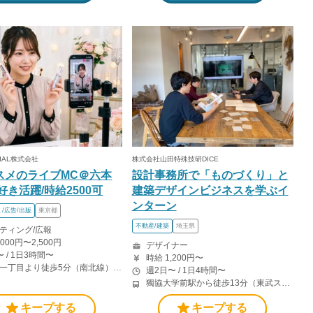
CIAL株式会社
株式会社山田特殊技研DICE
スメのライブMC＠六本
設計事務所で「ものづくり」と
好き活躍/時給2500可
建築デザインビジネスを学ぶイ
ンターン
/広告/出版
東京都
不動産/建築
埼玉県
ティング/広報
,000円〜2,500円
デザイナー
 / 1日3時間〜
時給 1,200円〜
六本木一丁目より徒歩5分（南北線） 溜池山王駅より徒歩10分（銀座線） 六本木駅より徒歩12分（日比谷線）
週2日〜 / 1日4時間〜
獨協大学前駅から徒歩13分（東武スカイツリーライン、東武伊勢崎線、東武日光線、鬼怒川線）
キープする
キープする