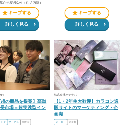
駅から徒歩1分（丸ノ内線）
キープする
キープする
詳しく見る
詳しく見る
AFT
株式会社ホテラバ
0万超の商品を提案】高単
【1・2年生大歓迎】カラコン通
成長市場＝超実践型イン
販サイトのマーケティング・企
！
画職
ィング
サービス
大阪府
メーカー
東京都