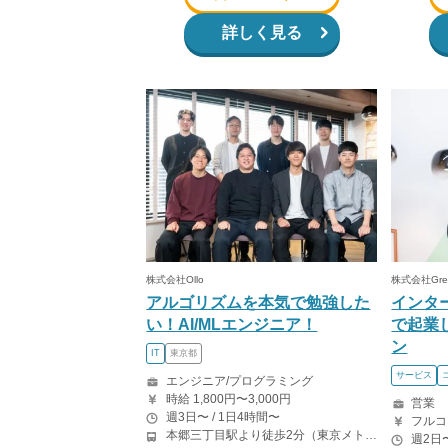
詳しく見る
株式会社Ollo
株式会社Green
アルゴリズムを本気で勉強した
インタ
い！AI/MLエンジニア！
で起業
ン
IT
東京都
サービス
エンジニア/プログラミング
時給 1,800円〜3,000円
営業
週3日〜 / 1日4時間〜
本郷三丁目駅より徒歩2分（東京メトロ丸の内線/都営地下鉄大江戸線）
週2日〜