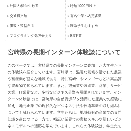
外国人/留学生歓迎
時給1000円以上
交通費支給
有名企業へ内定多数
服装・髪型自由
理系学生おすすめ
プログラミング勉強会あり
ES不要
宮崎県の長期インターン体験談について
このページでは、宮崎県での長期インターンに参加した大学生たち
の体験談を紹介しています。宮崎県は、温暖な気候を活かした農業
や畜産業が盛んな地域であり、特に宮崎牛やマンゴーなどの高品質
な農産物で知られています。また、観光業や製造業、商業、サービ
ス業、IT業界など、多様なビジネス分野も展開されています。イン
ターン体験談では、宮崎県の自然資源23を活用した産業での経験に
加え、地元企業での現代的なビジネス手法や技術革新の取り組みに
ついても触れられています。学生たちは、地域特有の産業での専門
知識を身につける一方で、幅広い業界での実務スキルや新しいビジ
ネスモデルへの適応を学んでいます。これらの体験談は、学生たち