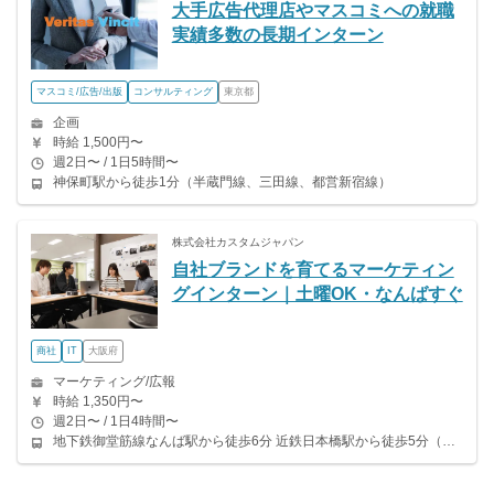
大手広告代理店やマスコミへの就職
実績多数の長期インターン
マスコミ/広告/出版
コンサルティング
東京都
企画
時給 1,500円〜
週2日〜 / 1日5時間〜
神保町駅から徒歩1分（半蔵門線、三田線、都営新宿線）
株式会社カスタムジャパン
自社ブランドを育てるマーケティン
グインターン｜土曜OK・なんばすぐ
商社
IT
大阪府
マーケティング/広報
時給 1,350円〜
週2日〜 / 1日4時間〜
地下鉄御堂筋線なんば駅から徒歩6分 近鉄日本橋駅から徒歩5分（近鉄奈良線）