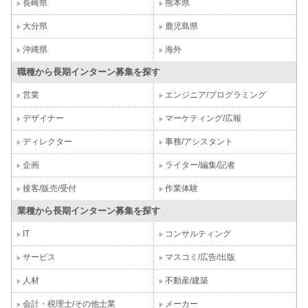
長崎県
熊本県
大分県
鹿児島県
沖縄県
海外
職種から長期インターン募集を探す
営業
エンジニア/プログラミング
デザイナー
マーケティング/広報
ディレクター
事務/アシスタント
企画
ライター/編集/記者
接客/販売/受付
作業体験
業種から長期インターン募集を探す
IT
コンサルティング
サービス
マスコミ/広告/出版
人材
不動産/建築
会計・税理士/その他士業
メーカー