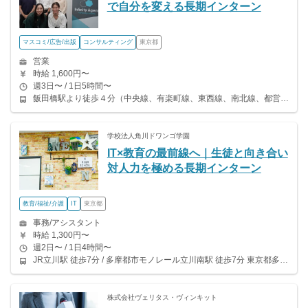
で自分を変える長期インターン
マスコミ/広告/出版
コンサルティング
東京都
営業
時給 1,600円〜
週3日〜 / 1日5時間〜
飯田橋駅より徒歩４分（中央線、有楽町線、東西線、南北線、都営大江戸線） 九段下駅より徒歩４分（東西線、半蔵門線、都営新宿線） ◎飯田橋駅から徒歩4分の好立地で通勤もラクラクです♪
学校法人角川ドワンゴ学園
IT×教育の最前線へ｜生徒と向き合い
対人力を極める長期インターン
教育/福祉/介護
IT
東京都
事務/アシスタント
時給 1,300円〜
週2日〜 / 1日4時間〜
JR立川駅 徒歩7分 / 多摩都市モノレール立川南駅 徒歩7分 東京都多摩地区の別キャンパスでの勤務も可能です！ 武蔵境、聖蹟桜ヶ丘
株式会社ヴェリタス・ヴィンキット