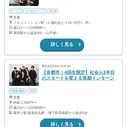
サービス
コンサルティング
東京都
営業
フルコミッション制（１成約あたり10~25万） 時給換算で（2000円〜2500円）程度が目安となります。 月100万稼ぐ学生多数在籍しています。 ■収入例 〇入社1か月目（早稲田大学2年生） 役職：アポインター 月間1契約×10万円＝10万円 ＋交通費 〇入社3か月目（明治大学2年生） 役職：アポインター 月間2契約×13万円＝26万円 ＋交通費 〇入社6か月目（慶應義塾大学3年生） 役職：アポインター 月間5契約×15万円＝75万円 ＋交通費 〇入社15か月目（東京大学3年生） 役職：クローザー 月間3契約×25万=75万円 ＋交通費 交通費支給あり
週1日〜 / 1日6時間〜
新宿駅から徒歩8分（山手線）
詳しく見る
株式会社Gear Change
【京都市｜4回生限定】社会人1年目
のスタートを変える長期インターン
不動産/建築
京都府
営業
時給 1,500円〜
週2日〜 / 1日6時間〜
最寄り駅 阪急烏丸駅・地下鉄四条駅から徒歩5分
詳しく見る