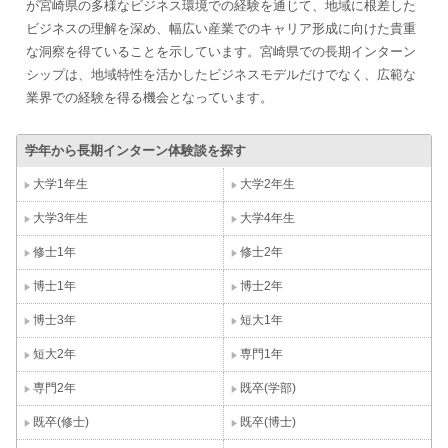
が宮崎県の多様なビジネス環境での経験を通じて、地域に根差した
ビジネスの理解を深め、幅広い産業でのキャリア形成に向けた貴重
な洞察を得ていることを示しています。宮崎県での長期インターン
シップは、地域特性を活かしたビジネスモデルだけでなく、広範な
業界での経験を得る機会となっています。
学年から長期インターン体験談を探す
大学1年生
大学2年生
大学3年生
大学4年生
修士1年
修士2年
博士1年
博士2年
博士3年
短大1年
短大2年
専門1年
専門2年
既卒(学部)
既卒(修士)
既卒(博士)