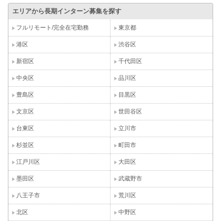
エリアから長期インターン募集を探す
フルリモート/完全在宅勤務
東京都
港区
渋谷区
新宿区
千代田区
中央区
品川区
豊島区
目黒区
文京区
世田谷区
台東区
立川市
杉並区
町田市
江戸川区
大田区
墨田区
武蔵野市
八王子市
荒川区
北区
中野区