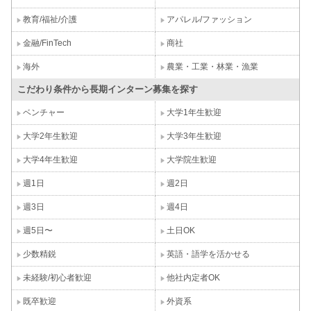
教育/福祉/介護
アパレル/ファッション
金融/FinTech
商社
海外
農業・工業・林業・漁業
こだわり条件から長期インターン募集を探す
ベンチャー
大学1年生歓迎
大学2年生歓迎
大学3年生歓迎
大学4年生歓迎
大学院生歓迎
週1日
週2日
週3日
週4日
週5日〜
土日OK
少数精鋭
英語・語学を活かせる
未経験/初心者歓迎
他社内定者OK
既卒歓迎
外資系