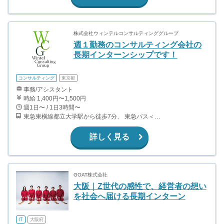
株式会社ウィンテルコンサルティンググループ
週１勤務のコンサルティング会社の
長期インターンシップです！
コンサルティング
東京都
事務/アシスタント
時給 1,400円〜1,500円
週1日〜 / 1日3時間〜
東急東横線都立大学駅から徒歩7分、 東急バス＜碑文谷警察バス停＞下車徒歩1分、 大岡山駅（東急大井町線・目黒線）から徒歩20分
詳しく見る
GOAT株式会社
大阪｜Z世代の感性で、経営者の想い
を社会へ届ける長期インターン
IT
大阪府