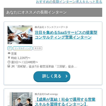
おすすめの長期インターン求人をもっと見る
あなたにオススメの長期インターン
株式会社トランスファーデータ
注目を集めるSaaSサービスの提案型
コンサルティング営業インターン
IT
コンサルティング
東京都
営業
時給 1,226円〜
週3日〜 / 1日4時間〜
JR「田町駅」徒歩7分 都営浅草線「三田駅」徒歩7分 都営三田線「三田駅」徒歩5分
詳しく見る
株式会社Craft energy
【成果が直結！社会で通用する営業
スキルを習得するインターン】