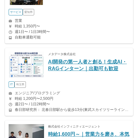
サービス
愛知県
営業
時給 1,350円〜
週1日〜 / 1日3時間〜
自動車通勤可能
メタデータ株式会社
AI開発の第一人者と創る！生成AI・
RAGインターン｜出勤可も歓迎
IT
埼玉県
エンジニア/プログラミング
時給 1,200円〜2,500円
週2日〜 / 1日2時間〜
春日部研究所： 北春日部駅から徒歩13分(東武スカイツリーライン) 訪問先の川崎等は別途ご連絡。
株式会社インフィニティエージェント
時給1,600円～｜営業力を磨き、本気