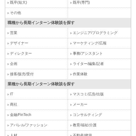
既卒(短大)
既卒(専門)
その他
職種から長期インターン体験談を探す
営業
エンジニア/プログラミング
デザイナー
マーケティング/広報
ディレクター
事務/アシスタント
企画
ライター/編集/記者
接客/販売/受付
作業体験
業種から長期インターン体験談を探す
IT
マスコミ/広告/出版
商社
メーカー
金融/FinTech
コンサルティング
アパレル/ファッション
教育/福祉/介護
人材
不動産/建築