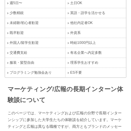
週5日〜
土日OK
少数精鋭
英語・語学を活かせる
未経験/初心者歓迎
他社内定者OK
既卒歓迎
外資系
外国人/留学生歓迎
時給1000円以上
交通費支給
有名企業へ内定多数
服装・髪型自由
理系学生おすすめ
プログラミング勉強会あり
ES不要
マーケティング/広報の長期インターン体
験談について
このページでは、マーケティングおよび広報の分野で長期インター
ンシップに参加した大学生たちの体験談を紹介しています。マーケ
ティングと広報は異なる職種ですが、両方ともブランドのメッセー