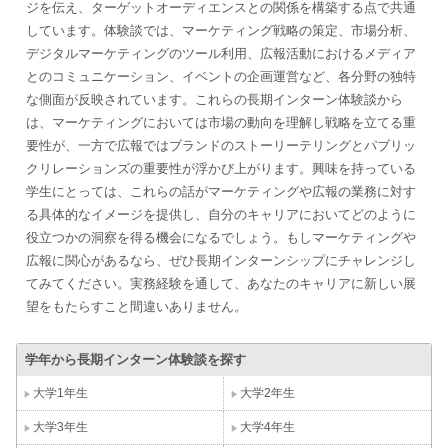
ジを伝え、ターゲットオーディエンスとの関係を構築する点で共通
しています。体験談では、マーケティング戦略の策定、市場分析、
デジタルマーケティングのツール利用、広報活動におけるメディア
とのコミュニケーション、イベントの企画運営など、各分野の独特
な側面が反映されています。これらの長期インターン体験談から
は、マーケティングにおいては市場の動向を理解し戦略を立てる重
要性が、一方で広報ではブランドのストーリーテリングとパブリッ
クリレーションズの重要性が浮かび上がります。興味を持っている
学生にとっては、これらの話がマーケティングや広報の業務に対す
る具体的なイメージを提供し、自分のキャリアにおいてどのように
役立つかの洞察を得る機会になるでしょう。もしマーケティングや
広報に関心があるなら、ぜひ長期インターンシップにチャレンジし
てみてください。実務経験を通して、あなたのキャリアに新しい展
望をもたらすこと間違いありません。
学年から長期インターン体験談を探す
大学1年生
大学2年生
大学3年生
大学4年生