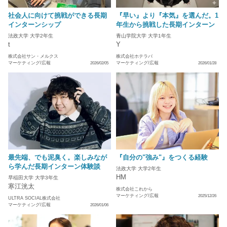
社会人に向けて挑戦ができる長期
『早い』より『本気』を選んだ。1
インターンシップ
年生から挑戦した長期インターン
法政大学 大学2年生
青山学院大学 大学1年生
t
Y
株式会社サン・メルクス
株式会社ホテラバ
マーケティング/広報
マーケティング/広報
2026/02/05
2026/01/28
最先端、でも泥臭く。楽しみなが
『自分の"強み"』をつくる経験
ら学んだ長期インターン体験談
法政大学 大学2年生
HM
早稲田大学 大学3年生
寒江洸太
株式会社これから
マーケティング/広報
2025/12/26
ULTRA SOCIAL株式会社
マーケティング/広報
2026/01/06