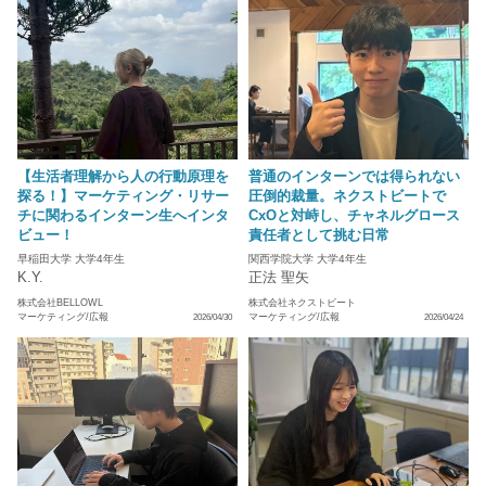
【生活者理解から人の行動原理を
普通のインターンでは得られない
探る！】マーケティング・リサー
圧倒的裁量。ネクストビートで
チに関わるインターン生へインタ
CxOと対峙し、チャネルグロース
ビュー！
責任者として挑む日常
早稲田大学 大学4年生
関西学院大学 大学4年生
K.Y.
正法 聖矢
株式会社BELLOWL
株式会社ネクストビート
マーケティング/広報
マーケティング/広報
2026/04/30
2026/04/24