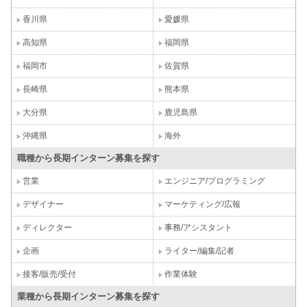
香川県
愛媛県
高知県
福岡県
福岡市
佐賀県
長崎県
熊本県
大分県
鹿児島県
沖縄県
海外
職種から長期インターン募集を探す
営業
エンジニア/プログラミング
デザイナー
マーケティング/広報
ディレクター
事務/アシスタント
企画
ライター/編集/記者
接客/販売/受付
作業体験
業種から長期インターン募集を探す