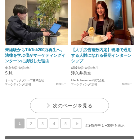
未経験からTikTok200万再生へ。
【大手広告複数内定】現場で通用
法律を学ぶ僕がマーケティングイ
する人財になれる長期インターン
ンターンに挑戦した理由
シップ
東京大学 大学2年生
成城大学 大学3年生
S.N.
津久井美空
オーガニックグループ株式会社
Life Achievement株式会社
マーケティング/広報
マーケティング/広報
2025/11/11
2025/11/11
次のページを見る
1
2
3
4
5
全245件中 1〜30件を表示