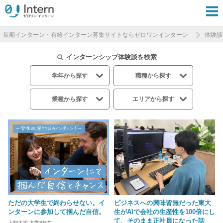
長期インターン・有給インターン募集サイトならゼロワンインターン
体験談
インターンシップ体験談を検索
学年から探す
職種から探す
業種から探す
エリアから探す
ただの大学生で終わらせない。イ
ビジネスへの興味皆無だった東大
ンターンに参加して掴んだ自信。
生がAIで会社の生産性を100倍にし
て、そのまま正社員になった話
上智大学 大学3年生