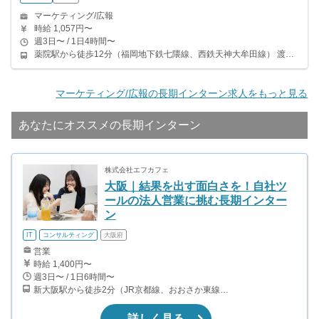
マーケティング/広報
時給 1,057円〜
週3日〜 / 1日4時間〜
薬院駅から徒歩12分（福岡地下鉄七隈線、西鉄天神大牟田線） 渡辺通駅から徒歩10分（福岡地下鉄七隈線）
マーケティング/広報の長期インターン求人をもっと見る
あなたにオススメの長期インターン
株式会社エフカフェ
大阪｜結果を出す面白さを！自社ツ
ールの法人営業に挑む長期インター
ン
IT
コンサルティング
大阪府
営業
時給 1,400円〜
週3日〜 / 1日6時間〜
新大阪駅から徒歩2分（JR京都線、おおさか東線、大阪メトロ御堂筋線、ほか） 西中島南方駅から徒歩9分（御堂筋線） 南方駅から徒歩11分（阪急京都線）
詳しく見る