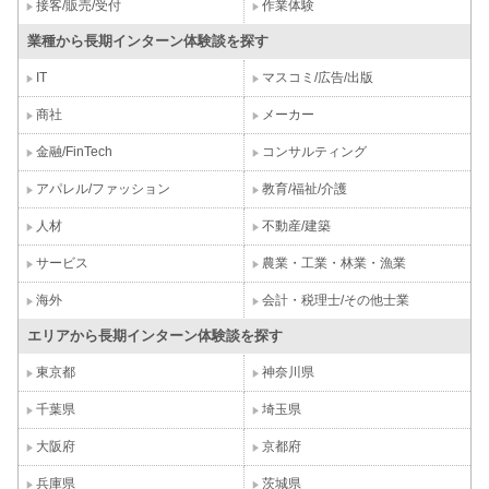
接客/販売/受付
作業体験
業種から長期インターン体験談を探す
IT
マスコミ/広告/出版
商社
メーカー
金融/FinTech
コンサルティング
アパレル/ファッション
教育/福祉/介護
人材
不動産/建築
サービス
農業・工業・林業・漁業
海外
会計・税理士/その他士業
エリアから長期インターン体験談を探す
東京都
神奈川県
千葉県
埼玉県
大阪府
京都府
兵庫県
茨城県