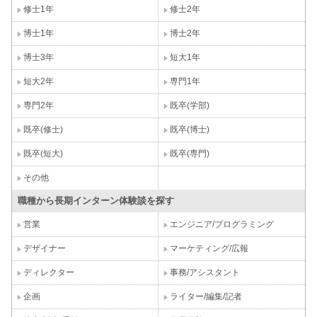
修士1年
修士2年
博士1年
博士2年
博士3年
短大1年
短大2年
専門1年
専門2年
既卒(学部)
既卒(修士)
既卒(博士)
既卒(短大)
既卒(専門)
その他
職種から長期インターン体験談を探す
営業
エンジニア/プログラミング
デザイナー
マーケティング/広報
ディレクター
事務/アシスタント
企画
ライター/編集/記者