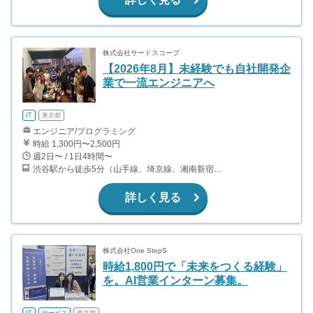
株式会社サードスコープ
【2026年8月】未経験でも自社開発企
業で一流エンジニアへ
IT
東京都
エンジニア/プログラミング
時給 1,300円〜2,500円
週2日〜 / 1日4時間〜
渋谷駅から徒歩5分（山手線、埼京線、湘南新宿ライン、銀座線、他） 表参道駅から徒歩7分（銀座線、半蔵門線、千代田線）
詳しく見る
株式会社One StepS
時給1,800円で「未来をつくる経験」
を。AI営業インターン募集。
IT
サービス
東京都