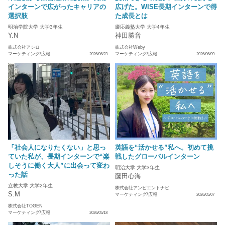
インターンで広がったキャリアの
広げた。WISE長期インターンで得
選択肢
た成長とは
明治学院大学 大学3年生
慶応義塾大学 大学4年生
Y.N
神田勝音
株式会社アシロ
株式会社Weby
マーケティング/広報
マーケティング/広報
2026/06/23
2026/06/09
「社会人になりたくない」と思っ
英語を“活かせる”私へ。初めて挑
ていた私が、長期インターンで“楽
戦したグローバルインターン
しそうに働く大人”に出会って変わ
明治大学 大学3年生
った話
藤田心海
立教大学 大学2年生
株式会社アンビエントナビ
S.M
マーケティング/広報
2026/05/07
株式会社TOGEN
マーケティング/広報
2026/05/18