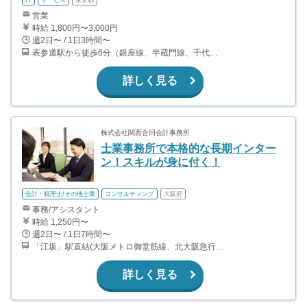
営業
時給 1,800円〜3,000円
週2日〜 / 1日3時間〜
表参道駅から徒歩6分（銀座線、半蔵門線、千代田線） 外苑前駅から徒歩6分（銀座線）
詳しく見る
株式会社関西合同会計事務所
士業事務所で本格的な長期インター
ン！スキルが身に付く！
会計・税理士/その他士業
コンサルティング
大阪府
事務/アシスタント
時給 1,250円〜
週2日〜 / 1日7時間〜
「江坂」駅直結(大阪メトロ御堂筋線、北大阪急行電鉄)
詳しく見る