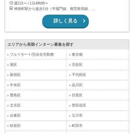
週2日〜 / 1日4時間〜
神保町駅から徒歩1分（半蔵門線、都営新宿線、都営三田線） 九段下駅から徒歩9分（半蔵門線、都営新宿線、東西線） 新御茶ノ水駅から徒歩10分（東京メトロ千代田線）
詳しく見る
エリアから長期インターン募集を探す
フルリモート/完全在宅勤務
東京都
港区
渋谷区
新宿区
千代田区
中央区
品川区
豊島区
目黒区
文京区
世田谷区
台東区
立川市
杉並区
町田市