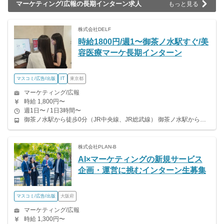
マーケティング/広報の長期インターン求人
もっと見る
株式会社DELF
時給1800円/週1〜御茶ノ水駅すぐ/美
容医療マーケ長期インターン
マスコミ/広告/出版
IT
東京都
マーケティング/広報
時給 1,800円〜
週1日〜 / 1日3時間〜
御茶ノ水駅から徒歩0分（JR中央線、JR総武線） 御茶ノ水駅から徒歩1分（東京メトロ丸ノ内線） 新御茶ノ水駅から徒歩2分（東京メトロ千代田線）
株式会社PLAN-B
AI×マーケティングの新規サービス
企画・運営に挑むインターン生募集
マスコミ/広告/出版
大阪府
マーケティング/広報
時給 1,300円〜