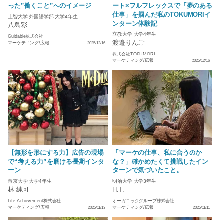
った”働くこと”へのイメージ
ート×フルフレックスで「夢のある
仕事」を掴んだ私のTOKUMORIイ
上智大学 外国語学部 大学4年生
ンターン体験記
八島彩
立教大学 大学4年生
Guidable株式会社
渡邉りんご
マーケティング/広報
2025/12/16
株式会社TOKUMORI
マーケティング/広報
2025/12/16
【無形を形にする力】広告の現場
「マーケの仕事、私に合うのか
で“考える力”を磨ける長期インタ
な？」確かめたくて挑戦したイン
ーン
ターンで気づいたこと。
帝京大学 大学4年生
明治大学 大学3年生
林 純可
H.T.
Life Achievement株式会社
オーガニックグループ株式会社
マーケティング/広報
マーケティング/広報
2025/11/13
2025/11/11