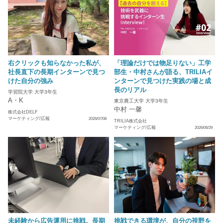
右クリックも知らなかった私が、
「理論だけでは物足りない」工学
社長直下の長期インターンで見つ
部生・中村さんが語る、TRILIAイ
けた自分の強み
ンターンで見つけた実践の場と成
長のリアル
学習院大学 大学3年生
A・K
東京農工大学 大学3年生
中村 一馨
株式会社DELF
マーケティング/広報
2026/07/08
TRILIA株式会社
マーケティング/広報
2026/06/29
未経験から広告運用に挑戦。長期
挑戦できる環境が、自分の視野を