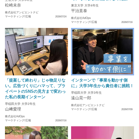
松崎未奈
東京大学 大学4年生
平治直泰
株式会社アンビエントナビ
マーケティング/広報
2026/07/24
株式会社AdOps
マーケティング/広報
2026/07/16
「提案して終わり」じゃ物足りな
インターンで「事業を動かす側
い。広告づくりにハマって、プラ
に」大学3年生から責任者に挑戦！
イベートのSNSの見方まで変わっ
早稲田大学 大学3年生
た私の長期インターン
遠山晃一郎
早稲田大学 大学2年生
株式会社アンビエントナビ
山﨑愛理
マーケティング/広報
2026/07/09
株式会社AdOps
マーケティング/広報
2026/07/16