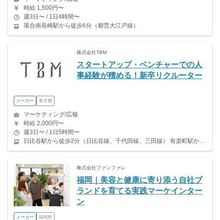
時給 1,500円〜
週3日〜 / 1日4時間〜
落合南長崎駅から徒歩6分（都営大江戸線）
株式会社TBM
スタートアップ・ベンチャーでの人
事経験が積める！新卒リクルーター
メーカー
東京都
マーケティング/広報
時給 2,000円〜
週3日〜 / 1日5時間〜
日比谷駅から徒歩2分（日比谷線、千代田線、三田線） 有楽町駅から徒歩5分（山手線、京浜東北線、有楽町線） 銀座駅から徒歩7分（銀座線、日比谷線、有楽町線、丸ノ内線）
株式会社ファンファレ
福岡｜美容と健康に寄り添う自社ブ
ランドを育てる実践マーケインター
ン
メーカー
福岡県