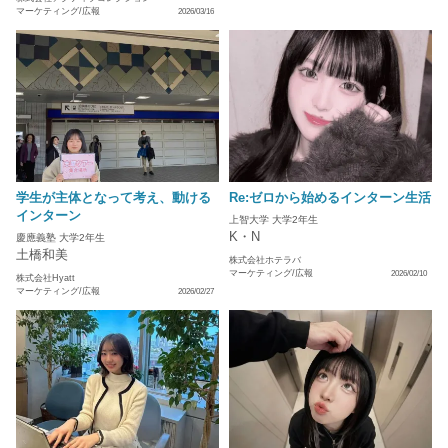
マーケティング/広報
2026/03/16
学生が主体となって考え、動ける
Re:ゼロから始めるインターン生活
インターン
上智大学 大学2年生
K・N
慶應義塾 大学2年生
土橋和美
株式会社ホテラバ
マーケティング/広報
2026/02/10
株式会社Hyatt
マーケティング/広報
2026/02/27