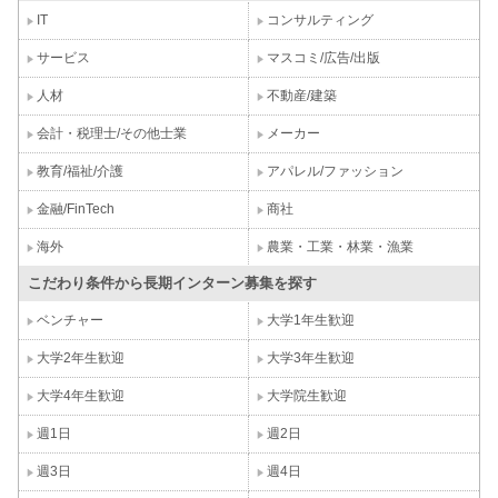
IT
コンサルティング
サービス
マスコミ/広告/出版
人材
不動産/建築
会計・税理士/その他士業
メーカー
教育/福祉/介護
アパレル/ファッション
金融/FinTech
商社
海外
農業・工業・林業・漁業
こだわり条件から長期インターン募集を探す
ベンチャー
大学1年生歓迎
大学2年生歓迎
大学3年生歓迎
大学4年生歓迎
大学院生歓迎
週1日
週2日
週3日
週4日