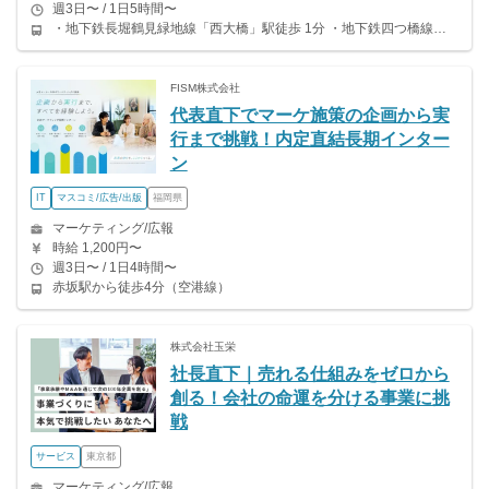
週3日〜 / 1日5時間〜
・地下鉄長堀鶴見緑地線「西大橋」駅徒歩 1分 ・地下鉄四つ橋線「四ツ橋」駅徒歩 3分 ・地下鉄御堂筋線｜地下鉄長堀鶴見緑地線「心斎橋」駅徒歩 7分
FISM株式会社
代表直下でマーケ施策の企画から実
行まで挑戦！内定直結長期インター
ン
IT
マスコミ/広告/出版
福岡県
マーケティング/広報
時給 1,200円〜
週3日〜 / 1日4時間〜
赤坂駅から徒歩4分（空港線）
株式会社玉栄
社長直下｜売れる仕組みをゼロから
創る！会社の命運を分ける事業に挑
戦
サービス
東京都
マーケティング/広報