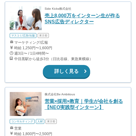
Side Kicks株式会社
売上8,000万をインターン生が作る
SNS広告ディレクター
マスコミ/広告/出版
東京都
マーケティング/広報
時給 1,250円〜1,600円
週3日〜 / 1日4時間〜
中目黒駅から徒歩3分（日比谷線、東急東横線）
詳しく見る
株式会社Be Ambitious
営業×採用×教育｜学生が会社を創る
【NEO実践型インターン】
コンサルティング
人材
東京都
営業
時給 1,800円〜2,500円