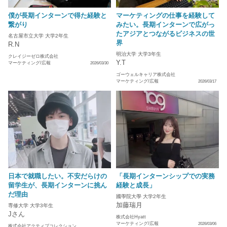
僕が長期インターンで得た経験と
マーケティングの仕事を経験して
繋がり
みたい。長期インターンで広がっ
たアジアとつながるビジネスの世
名古屋市立大学 大学2年生
界
R.N
明治大学 大学3年生
クレイジーゼロ株式会社
Y.T
マーケティング/広報
2026/03/30
ゴーウェルキャリア株式会社
マーケティング/広報
2026/03/17
日本で就職したい。不安だらけの
「長期インターンシップでの実務
留学生が、長期インターンに挑ん
経験と成長」
だ理由
國學院大學 大学2年生
加藤瑞月
専修大学 大学3年生
Jさん
株式会社Hyatt
マーケティング/広報
2026/03/06
株式会社アクティブコレクション