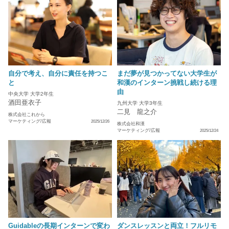
自分で考え、自分に責任を持つこ
まだ夢が見つかってない大学生が
と
和漢のインターン挑戦し続ける理
由
中央大学 大学2年生
酒田亜衣子
九州大学 大学3年生
二見 龍之介
株式会社これから
マーケティング/広報
2025/12/26
株式会社和漢
マーケティング/広報
2025/12/24
Guidableの長期インターンで変わ
ダンスレッスンと両立！フルリモ