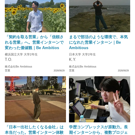
「契約を取る営業」から「信頼さ
まるで部活のような環境で、本気
れる営業」へ。営業インターンで
になれた営業インターン｜Be
変わった価値観｜Be Ambitios
Ambitious
横浜国立大学 大学2年生
日本大学 大学2年生
T.O.
K.Y.
株式会社Be Ambitious
株式会社Be Ambitious
営業
営業
2026/06/29
2026/06/29
「日本一出社したくなる会社」は
学歴コンプレックスが原動力。長
本当だった。営業インターン体験
期インターンから、複数プロジェ