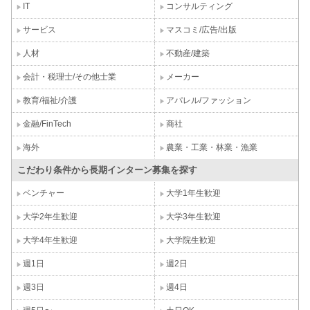
IT
コンサルティング
サービス
マスコミ/広告/出版
人材
不動産/建築
会計・税理士/その他士業
メーカー
教育/福祉/介護
アパレル/ファッション
金融/FinTech
商社
海外
農業・工業・林業・漁業
こだわり条件から長期インターン募集を探す
ベンチャー
大学1年生歓迎
大学2年生歓迎
大学3年生歓迎
大学4年生歓迎
大学院生歓迎
週1日
週2日
週3日
週4日