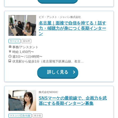
ビズ・アシスト・ジャパン株式会社
名古屋｜面接で自信を持てる！話す
力・傾聴力が身につく長期インター
ン
サービス
愛知県
事務/アシスタント
時給 1,450円〜
週3日〜 / 1日4時間〜
伏見駅から徒歩1分（名古屋地下鉄東山線、名古屋地下鉄鶴舞線） 丸の内駅から徒歩6分（名古屋地下鉄鶴舞線、名古屋地下鉄桜通線）
詳しく見る
株式会社NOGIC
SNSマーケの最前線で、企画力を武
器にする長期インターン募集
マスコミ/広告/出版
東京都