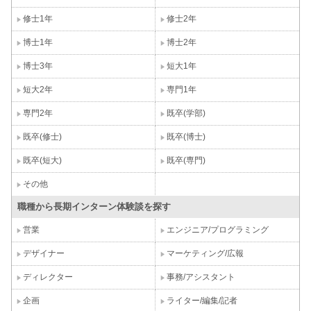
修士1年
修士2年
博士1年
博士2年
博士3年
短大1年
短大2年
専門1年
専門2年
既卒(学部)
既卒(修士)
既卒(博士)
既卒(短大)
既卒(専門)
その他
職種から長期インターン体験談を探す
営業
エンジニア/プログラミング
デザイナー
マーケティング/広報
ディレクター
事務/アシスタント
企画
ライター/編集/記者