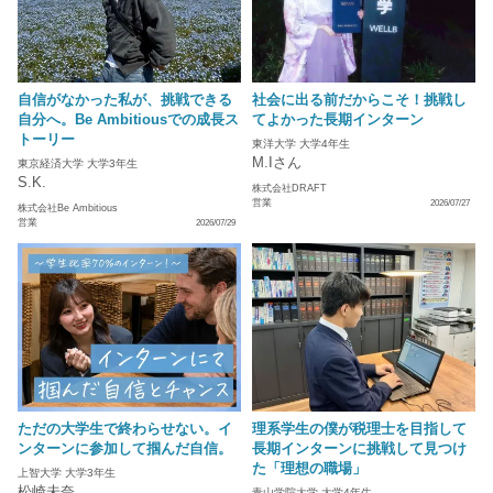
自信がなかった私が、挑戦できる
社会に出る前だからこそ！挑戦し
自分へ。Be Ambitiousでの成長ス
てよかった長期インターン
トーリー
東洋大学 大学4年生
M.Iさん
東京経済大学 大学3年生
S.K.
株式会社DRAFT
営業
2026/07/27
株式会社Be Ambitious
営業
2026/07/29
ただの大学生で終わらせない。イ
理系学生の僕が税理士を目指して
ンターンに参加して掴んだ自信。
長期インターンに挑戦して見つけ
た「理想の職場」
上智大学 大学3年生
松崎未奈
青山学院大学 大学4年生