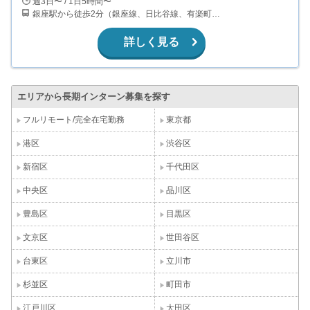
週3日〜 / 1日5時間〜
銀座駅から徒歩2分（銀座線、日比谷線、有楽町線、丸ノ内線） 有楽町駅から徒歩8分（山手線、京浜東北線、有楽町線） 東銀座駅から徒歩2分（日比谷線、都営浅草線） 銀座一丁目駅から徒歩3分（有楽町線）
詳しく見る
エリアから長期インターン募集を探す
フルリモート/完全在宅勤務
東京都
港区
渋谷区
新宿区
千代田区
中央区
品川区
豊島区
目黒区
文京区
世田谷区
台東区
立川市
杉並区
町田市
江戸川区
大田区