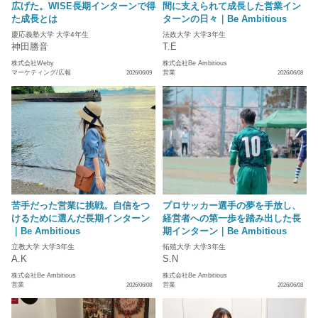
広げた。WISE長期インターンで得
間に支えられて成長した営業イン
た成長とは
ターンの日々｜Be Ambitious
慶応義塾大学 大学4年生
法政大学 大学3年生
神田勝音
T.E
株式会社Weby
株式会社Be Ambitious
マーケティング/広報
営業
2026/06/09
2026/06/08
苦手だった営業に挑戦。自信をつ
プロサッカー選手の夢を手放し、
けるために選んだ長期インターン
経営者への第一歩を踏み出した長
｜Be Ambitious
期インターン｜Be Ambitious
立教大学 大学3年生
拓殖大学 大学3年生
A.K
S.N
株式会社Be Ambitious
株式会社Be Ambitious
営業
営業
2026/06/08
2026/06/08