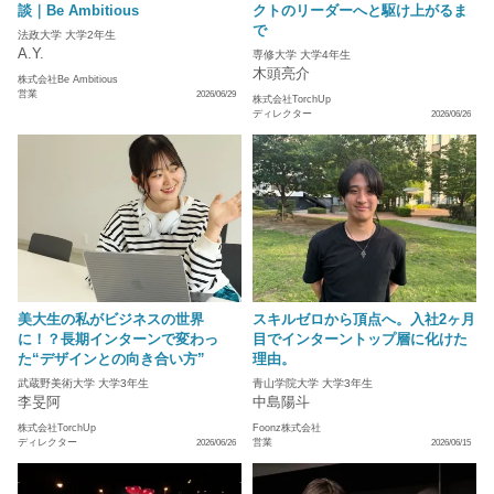
談｜Be Ambitious
クトのリーダーへと駆け上がるま
で
法政大学 大学2年生
A.Y.
専修大学 大学4年生
木頭亮介
株式会社Be Ambitious
営業
2026/06/29
株式会社TorchUp
ディレクター
2026/06/26
美大生の私がビジネスの世界
スキルゼロから頂点へ。入社2ヶ月
に！？長期インターンで変わっ
目でインターントップ層に化けた
た“デザインとの向き合い方”
理由。
武蔵野美術大学 大学3年生
青山学院大学 大学3年生
李旻阿
中島陽斗
株式会社TorchUp
Foonz株式会社
ディレクター
営業
2026/06/26
2026/06/15