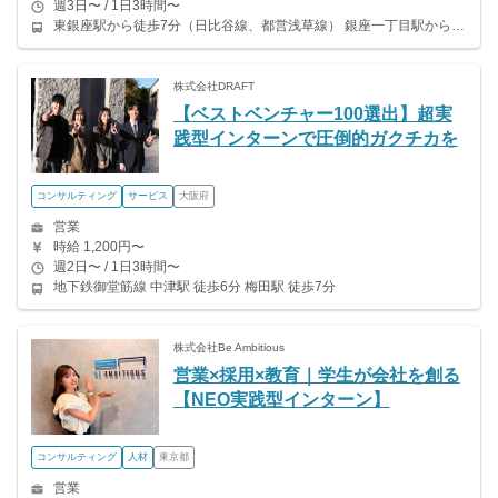
週3日〜 / 1日3時間〜
東銀座駅から徒歩7分（日比谷線、都営浅草線） 銀座一丁目駅から徒歩3分（有楽町線） 宝町駅から徒歩3分（都営浅草線） 京橋駅から徒歩4分（銀座線）
株式会社DRAFT
【ベストベンチャー100選出】超実
践型インターンで圧倒的ガクチカを
コンサルティング
サービス
大阪府
営業
時給 1,200円〜
週2日〜 / 1日3時間〜
地下鉄御堂筋線 中津駅 徒歩6分 梅田駅 徒歩7分
株式会社Be Ambitious
営業×採用×教育｜学生が会社を創る
【NEO実践型インターン】
コンサルティング
人材
東京都
営業