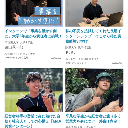
インターンで「事業を動かす側
私の不安を払拭してくれた長期イ
に」大学3年生から責任者に挑戦！
ンターンシップ そこから得た実
務経験と学び
早稲田大学 大学3年生
遠山晃一郎
駒澤大学 既卒(学部)
Ｋ.Ｋ.
株式会社アンビエントナビ
マーケティング/広報
2026/07/09
ネットワーク渡辺税理士法人
事務/アシスタント
2026/07/07
経営者相手の営業で身に着けた自
平凡な学生から経営者と渡り歩く
信と社会人としての心構え【M&A
営業力を身につけ、外資IT内定！
営業インターン】
青山学院大学 大学4年生