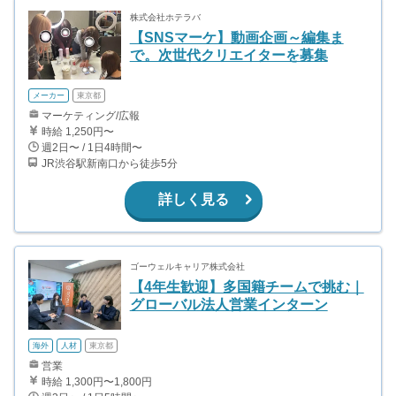
株式会社ホテラバ
【SNSマーケ】動画企画～編集ま
で。次世代クリエイターを募集
メーカー
東京都
マーケティング/広報
時給 1,250円〜
週2日〜 / 1日4時間〜
JR渋谷駅新南口から徒歩5分
詳しく見る
ゴーウェルキャリア株式会社
【4年生歓迎】多国籍チームで挑む｜
グローバル法人営業インターン
海外
人材
東京都
営業
時給 1,300円〜1,800円