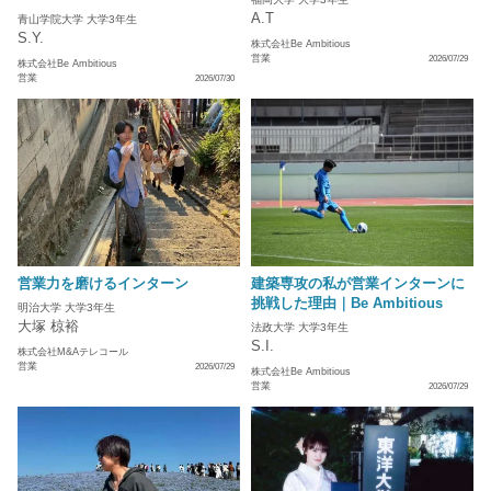
A.T
青山学院大学 大学3年生
S.Y.
株式会社Be Ambitious
営業
2026/07/29
株式会社Be Ambitious
営業
2026/07/30
営業力を磨けるインターン
建築専攻の私が営業インターンに
挑戦した理由｜Be Ambitious
明治大学 大学3年生
大塚 椋裕
法政大学 大学3年生
S.I.
株式会社M&Aテレコール
営業
2026/07/29
株式会社Be Ambitious
営業
2026/07/29