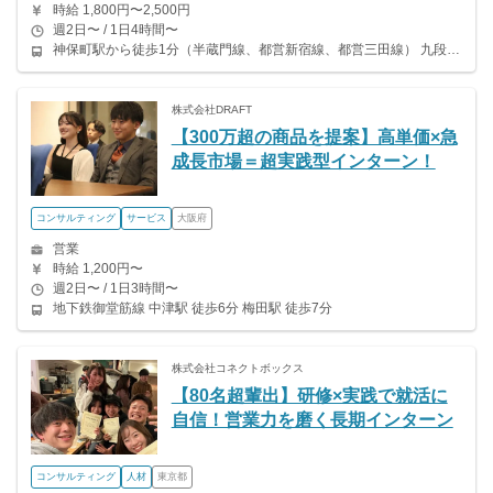
時給 1,800円〜2,500円
週2日〜 / 1日4時間〜
神保町駅から徒歩1分（半蔵門線、都営新宿線、都営三田線） 九段下駅から徒歩9分（半蔵門線、都営新宿線、東西線） 新御茶ノ水駅から徒歩10分（東京メトロ千代田線）
株式会社DRAFT
【300万超の商品を提案】高単価×急
成長市場＝超実践型インターン！
コンサルティング
サービス
大阪府
営業
時給 1,200円〜
週2日〜 / 1日3時間〜
地下鉄御堂筋線 中津駅 徒歩6分 梅田駅 徒歩7分
株式会社コネクトボックス
【80名超輩出】研修×実践で就活に
自信！営業力を磨く長期インターン
コンサルティング
人材
東京都