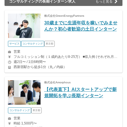
コンサルティングの長期インターン求人
もっと見る
株式会社GreenEnergyPartners
30歳までに生涯年収を稼いでみませ
んか？初心者歓迎の土日インターン
サービス
コンサルティング
東京都
営業
フルコミッション制（１成約あたり8-25万） ■収入例 (それぞれ月間約50〜60時間稼働) ○入社３ヶ月目（東京大学２年生） 役職：アポインター（ランク：ブロンズ） 月間３契約×10万円＝30万円 ＋交通費 ○入社６ヶ月目（早稲田大学３年生） 役職：アポインター（ランク：シルバー） 月間５契約×12万円＝60万円 ＋交通費 ○入社15ヶ月目（慶応大学３年生） 役職：クローザー 月間３契約×25万＝75万円 ＋交通費 更に支部長にランクアップすると、1件の完工につき6万円〜20万円のインセンティブが発生します。 その他にも四半期ボーナスなど多数インセンティブあり。
週2日〜 / 1日6時間〜
西新宿駅から徒歩1分（丸ノ内線）
株式会社Amorphous
【代表直下】AIスタートアップで新
規開拓を学ぶ長期インターン
コンサルティング
東京都
営業
時給 1,500円〜