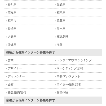
香川県
愛媛県
高知県
福岡県
福岡市
佐賀県
長崎県
熊本県
大分県
鹿児島県
沖縄県
海外
職種から長期インターン募集を探す
営業
エンジニア/プログラミング
デザイナー
マーケティング/広報
ディレクター
事務/アシスタント
企画
ライター/編集/記者
接客/販売/受付
作業体験
業種から長期インターン募集を探す