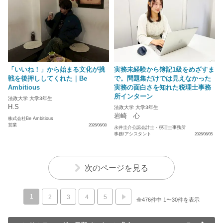
「いいね！」から始まる文化が挑
実務未経験から簿記1級をめざすま
戦を後押ししてくれた｜Be
で。問題集だけでは見えなかった
Ambitious
実務の面白さを知れた税理士事務
所インターン
法政大学 大学3年生
H.S
法政大学 大学3年生
岩崎 心
株式会社Be Ambitious
営業
2026/06/08
永井圭介公認会計士・税理士事務所
事務/アシスタント
2026/06/05
次のページを見る
1
2
3
4
5
全476件中 1〜30件を表示