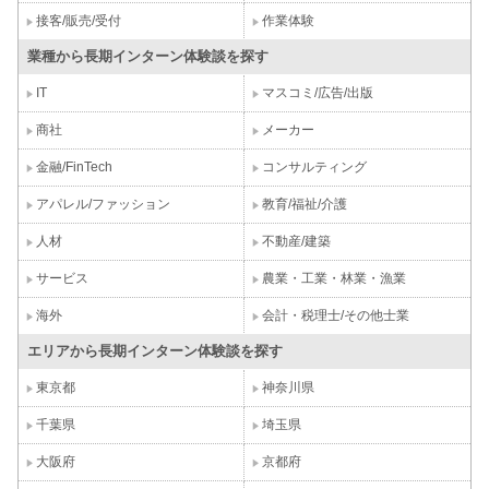
接客/販売/受付
作業体験
業種から長期インターン体験談を探す
IT
マスコミ/広告/出版
商社
メーカー
金融/FinTech
コンサルティング
アパレル/ファッション
教育/福祉/介護
人材
不動産/建築
サービス
農業・工業・林業・漁業
海外
会計・税理士/その他士業
エリアから長期インターン体験談を探す
東京都
神奈川県
千葉県
埼玉県
大阪府
京都府