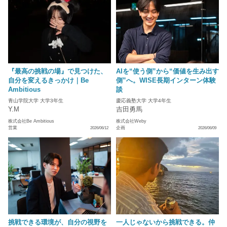
『最高の挑戦の場』で見つけた、
AIを“使う側”から“価値を生み出す
自分を変えるきっかけ｜Be
側”へ。WISE長期インターン体験
Ambitious
談
青山学院大学 大学3年生
慶応義塾大学 大学4年生
Y.M
吉田勇馬
株式会社Be Ambitious
株式会社Weby
営業
企画
2026/06/12
2026/06/09
挑戦できる環境が、自分の視野を
一人じゃないから挑戦できる。仲