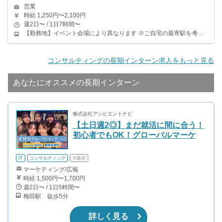
営業
時給 1,250円〜2,100円
週2日〜 / 1日7時間〜
【勤務地】イベント会場により異なります ※ご自宅の最寄駅を考慮し、勤務地を調整いたしますご安心ください。 【事務所最寄駅】 水道橋駅から徒歩1分（JR中央、総武線） 水道橋駅から徒歩6分（都営三田線）
コンサルティングの長期インターン求人をもっと見る
あなたにオススメの長期インターン
株式会社アンビエントナビ
【土日週2◎】まだ就活に間に合う！
初心者でもOK！グローバルマーケ
IT
コンサルティング
大阪府
マーケティング/広報
時給 1,500円〜1,700円
週2日〜 / 1日5時間〜
梅田駅 徒歩5分
詳しく見る