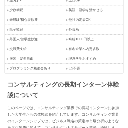
週5日〜
土日OK
少数精鋭
英語・語学を活かせる
未経験/初心者歓迎
他社内定者OK
既卒歓迎
外資系
外国人/留学生歓迎
時給1000円以上
交通費支給
有名企業へ内定多数
服装・髪型自由
理系学生おすすめ
プログラミング勉強会あり
ES不要
コンサルティングの長期インターン体験
談について
このページでは、コンサルティング業界での長期インターンに参加
した大学生たちの体験談を紹介しています。コンサルティング業界
のインターンシップでは、ビジネス戦略の策定や市場分析のような
高度な業務に加えて、コンサルタントのサポート業務も経験しま