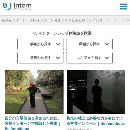
長期インターン・有給インターン募集サイトならゼロワンインターン
インタ
インターンシップ体験談を検索
学年から探す
職種から探す
業種から探す
エリアから探す
自分の市場価値を高めるために。
将来の独立に必要な力を身につけ
営業インターンで挑戦した理由｜
る営業インターン｜Be Ambitious
Be Ambitious
福岡大学 大学3年生