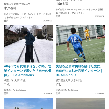
山﨑太葵
横浜市立大学 大学4年生
水戸春輔
株式会社アガルートセールスパートナーズ (旧社
名:株式会社ティアネクスト)
株式会社アガルートセールスパートナーズ (旧社
営業
2026/07/01
名:株式会社ティアネクスト)
営業
2026/07/01
AI時代でも代替されない力を。営
失敗を恐れず挑戦を続けた先に、
業インターンで磨いた「自分の価
自信が生まれた営業インターン｜
値」｜Be Ambitious
Be Ambitious
成蹊大学 大学3年生
横浜国立大学 大学3年生
T.M.
Y.T.
株式会社Be Ambitious
株式会社Be Ambitious
営業
営業
2026/06/29
2026/06/29