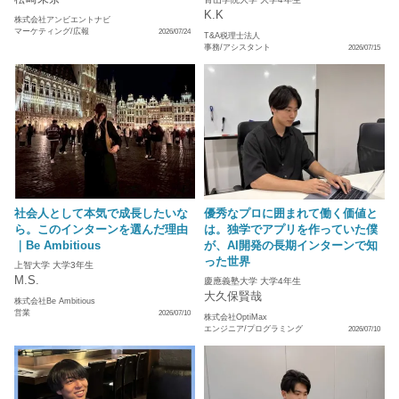
K.K
株式会社アンビエントナビ
マーケティング/広報
2026/07/24
T&A税理士法人
事務/アシスタント
2026/07/15
社会人として本気で成長したいな
優秀なプロに囲まれて働く価値と
ら。このインターンを選んだ理由
は。独学でアプリを作っていた僕
｜Be Ambitious
が、AI開発の長期インターンで知
った世界
上智大学 大学3年生
M.S.
慶應義塾大学 大学4年生
大久保賢哉
株式会社Be Ambitious
営業
2026/07/10
株式会社OptiMax
エンジニア/プログラミング
2026/07/10