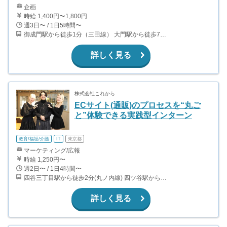
企画
時給 1,400円〜1,800円
週3日〜 / 1日5時間〜
御成門駅から徒歩1分（三田線） 大門駅から徒歩7分（都営浅草線、都営大江戸線）
詳しく見る
株式会社これから
ECサイト(通販)のプロセスを“丸ご
と”体験できる実践型インターン
教育/福祉/介護
IT
東京都
マーケティング/広報
時給 1,250円〜
週2日〜 / 1日4時間〜
四谷三丁目駅から徒歩2分(丸ノ内線) 四ツ谷駅から徒歩11分（中央線、総武線、丸ノ内線、南北線） 曙橋駅から徒歩10分(都営新宿線) 信濃町駅から徒歩12分(JR総武線)
詳しく見る