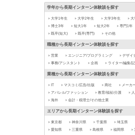
学年から長期インターン体験談を探す
大学1年生
大学2年生
大学3年生
大
博士3年
短大1年
短大2年
専門1年
既卒(短大)
既卒(専門)
その他
職種から長期インターン体験談を探す
営業
エンジニア/プログラミング
デザイ
事務/アシスタント
企画
ライター/編集/
業種から長期インターン体験談を探す
IT
マスコミ/広告/出版
商社
メーカ
アパレル/ファッション
教育/福祉/介護
人
海外
会計・税理士/その他士業
エリアから長期インターン体験談を探す
東京都
神奈川県
千葉県
埼玉県
愛知県
三重県
島根県
福岡県