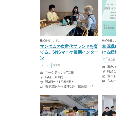
株式会社マンダム
株式会社サ
マンダムの次世代ブランドを育
希望職
てる。SNSマーケ長期インター
ける総
ン
IT
東京都
メーカー
東京都
事務/
時給 1
マーケティング/広報
週2日
時給 1,400円〜
週3日〜 / 1日5時間〜
表参道駅から徒歩1分（銀座線、半蔵門線、千代田線）