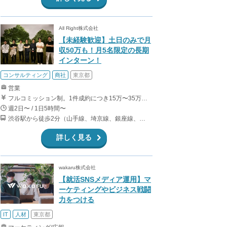
All Right株式会社
【未経験歓迎】土日のみで月
収50万も！月5名限定の長期
インターン！
コンサルティング
商社
東京都
営業
フルコミッション制。1件成約につき15万〜35万円 ・アポインター：15万〜25万 ・クローザー：30万円〜 ※月8回以上の勤務をした方には、別途5万円〜10万円を追加でお支払いします。金額は、それまでに獲得した契約件数によって決まります。
週2日〜 / 1日5時間〜
渋谷駅から徒歩2分（山手線、埼京線、銀座線、半蔵門線、ほか）
詳しく見る
wakaru株式会社
【就活SNSメディア運用】マ
ーケティングやビジネス戦闘
力をつける
IT
人材
東京都