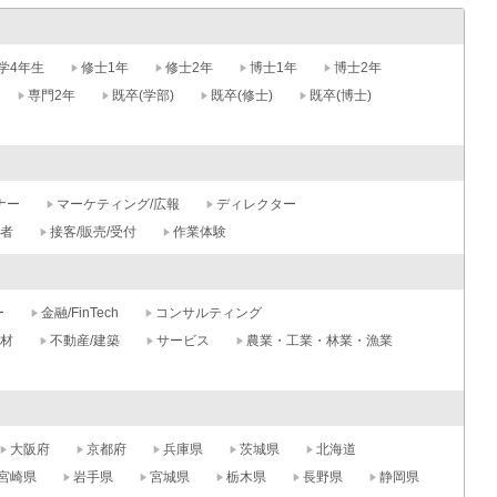
学4年生
修士1年
修士2年
博士1年
博士2年
専門2年
既卒(学部)
既卒(修士)
既卒(博士)
ナー
マーケティング/広報
ディレクター
記者
接客/販売/受付
作業体験
ー
金融/FinTech
コンサルティング
材
不動産/建築
サービス
農業・工業・林業・漁業
大阪府
京都府
兵庫県
茨城県
北海道
宮崎県
岩手県
宮城県
栃木県
長野県
静岡県