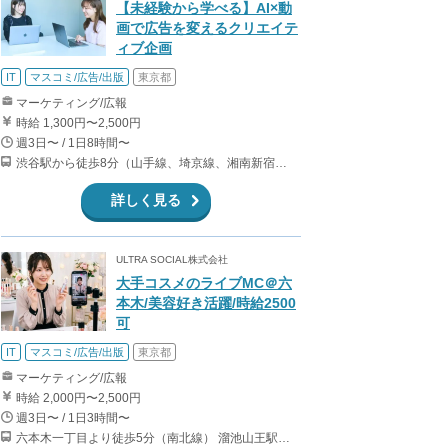
【未経験から学べる】AI×動
画で広告を変えるクリエイテ
ィブ企画
IT
マスコミ/広告/出版
東京都
マーケティング/広報
時給 1,300円〜2,500円
週3日〜 / 1日8時間〜
渋谷駅から徒歩8分（山手線、埼京線、湘南新宿ライン、銀座線、他） 表参道駅から徒歩9分（銀座線、半蔵門線、千代田線）
詳しく見る
ULTRA SOCIAL株式会社
大手コスメのライブMC＠六
本木/美容好き活躍/時給2500
可
IT
マスコミ/広告/出版
東京都
マーケティング/広報
時給 2,000円〜2,500円
週3日〜 / 1日3時間〜
六本木一丁目より徒歩5分（南北線） 溜池山王駅より徒歩10分（銀座線） 六本木駅より徒歩12分（日比谷線）