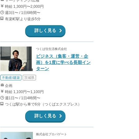
マーケティング/広報
時給 1,300円〜2,000円
週3日〜 / 1日6時間〜
有楽町駅より徒歩5分
詳しく見る
つくば住生活株式会社
ビジネス（集客・運営・企
画）を1度に学べる長期イン
ターン
不動産/建築
茨城県
企画
時給 1,100円〜1,100円
週1日〜 / 1日4時間〜
つくば駅から車で6分（つくばエクスプレス）
詳しく見る
株式会社プロパゲート