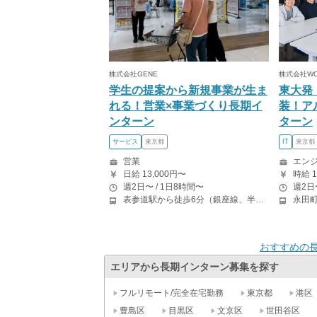
株式会社GENE
株式会社W
学生の提案から新規事業が生ま
東大発
れる！営業×事業づくり長期イ
装！ア
ンターン
ターン
サービス
東京都
IT
東京都
営業
エンジ
日給 13,000円〜
時給 1
週2日〜 / 1日8時間〜
週2日
表参道駅から徒歩6分（銀座線、半蔵門線、千代田線） 外苑前駅から徒歩6分（銀座線）
おすすめの
エリアから長期インターン募集を探す
フルリモート/完全在宅勤務
東京都
港区
豊島区
目黒区
文京区
世田谷区