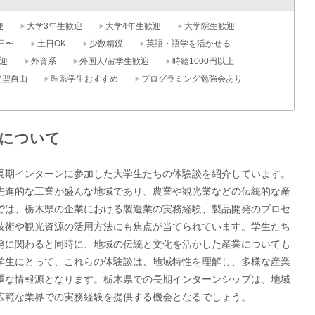
迎
大学3年生歓迎
大学4年生歓迎
大学院生歓迎
日〜
土日OK
少数精鋭
英語・語学を活かせる
迎
外資系
外国人/留学生歓迎
時給1000円以上
髪型自由
理系学生おすすめ
プログラミング勉強会あり
について
長期インターンに参加した大学生たちの体験談を紹介しています。
先進的な工業が盛んな地域であり、農業や観光業などの伝統的な産
では、栃木県の企業における製造業の実務経験、製品開発のプロセ
技術や観光資源の活用方法にも焦点が当てられています。学生たち
発に関わると同時に、地域の伝統と文化を活かした産業についても
学生にとって、これらの体験談は、地域特性を理解し、多様な産業
重な情報源となります。栃木県での長期インターンシップは、地域
広範な業界での実務経験を提供する機会となるでしょう。