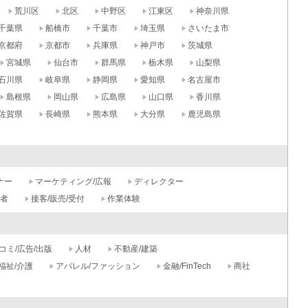
荒川区
北区
中野区
江東区
神奈川県
千葉県
船橋市
千葉市
埼玉県
さいたま市
京都府
京都市
兵庫県
神戸市
茨城県
宮城県
仙台市
群馬県
栃木県
山梨県
石川県
岐阜県
静岡県
愛知県
名古屋市
島根県
岡山県
広島県
山口県
香川県
佐賀県
長崎県
熊本県
大分県
鹿児島県
ナー
マーケティング/広報
ディレクター
記者
接客/販売/受付
作業体験
コミ/広告/出版
人材
不動産/建築
福祉/介護
アパレル/ファッション
金融/FinTech
商社