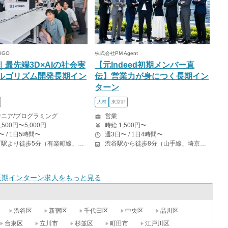
OGO
株式会社PM Agent
｜最先端3D×AIの社会実
【元Indeed初期メンバー直
ルゴリズム開発長期イン
伝】営業力が身につく長期イン
ターン
人材
東京都
ニア/プログラミング
営業
,500円〜5,000円
時給 1,500円〜
〜 / 1日5時間〜
週3日〜 / 1日4時間〜
永田町駅より徒歩5分（有楽町線、半蔵門線、南北線） 赤坂見附駅より徒歩9分（銀座線、丸ノ内線） 半蔵門駅より徒歩5分(半蔵門線) 麹町駅より徒歩5分(有楽町線)
渋谷駅から徒歩8分（山手線、埼京線、銀座線、半蔵門線、ほか）
長期インターン求人をもっと見る
渋谷区
新宿区
千代田区
中央区
品川区
台東区
立川市
杉並区
町田市
江戸川区