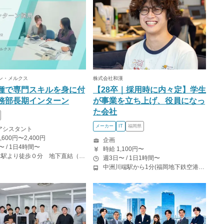
ン・メルクス
株式会社和漢
種で専門スキルを身に付
【28卒｜採用時に内々定】学生
務部長期インターン
が事業を立ち上げ、役員になっ
た会社
メーカー
IT
福岡県
アシスタント
,600円〜2,400円
企画
〜 / 1日4時間〜
時給 1,100円〜
六本木駅より徒歩０分 地下直結（日比谷線）
週3日〜 / 1日1時間〜
中洲川端駅から1分(福岡地下鉄空港線)