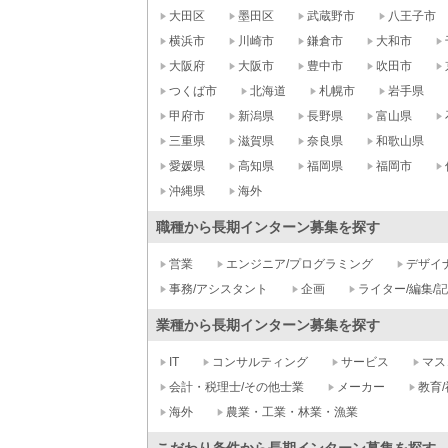
大田区
墨田区
武蔵野市
八王子市
横浜市
川崎市
鎌倉市
大和市
大阪府
大阪市
豊中市
吹田市
つくば市
北海道
札幌市
岩手県
甲府市
新潟県
長野県
富山県
三重県
滋賀県
奈良県
和歌山県
愛媛県
高知県
福岡県
福岡市
沖縄県
海外
職種から長期インターン募集を探す
営業
エンジニア/プログラミング
デザイ
事務/アシスタント
企画
ライター/編集/
業種から長期インターン募集を探す
IT
コンサルティング
サービス
マス
会計・税理士/その他士業
メーカー
教育/
海外
農業・工業・林業・漁業