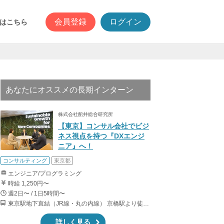
会員登録
ログイン
はこちら
あなたにオススメの長期インターン
株式会社船井総合研究所
【東京】コンサル会社でビジ
ネス視点を持つ『DXエンジ
ニア』へ！
コンサルティング
東京都
エンジニア/プログラミング
時給 1,250円〜
週2日〜 / 1日5時間〜
東京駅地下直結（JR線・丸の内線） 京橋駅より徒歩3分（銀座線） 日本橋駅より徒歩6分（東西線、銀座線、都営浅草線）
詳しく見る