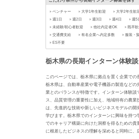
こだわり条件から長期インターン募集を探す
ベンチャー
大学1年生歓迎
大学2年生歓
週1日
週2日
週3日
週4日
週5
未経験/初心者歓迎
他社内定者OK
既卒歓
交通費支給
有名企業へ内定多数
服装・
ES不要
栃木県の長期インターン体験談
このページでは、栃木県に拠点を置く企業での
栃木県は、自動車産業や電子機器の製造などの
業とのバランスが特徴です。インターン体験談
ス、品質管理の重要性に加え、地域特有の農業
は、先進的な技術や新しいビジネスモデルの開
学びます。栃木県でのインターンに興味を持つ
でのキャリア構築に向けた洞察を得るための貴
に根差したビジネスの理解を深めると同時に、