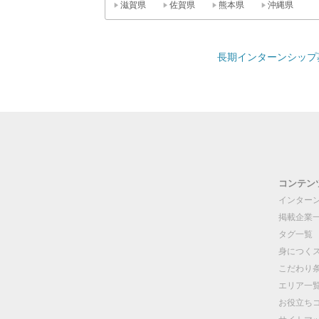
滋賀県
佐賀県
熊本県
沖縄県
長期インターンシップ募
コンテン
インター
掲載企業
タグ一覧
身につく
こだわり
エリア一
お役立ち