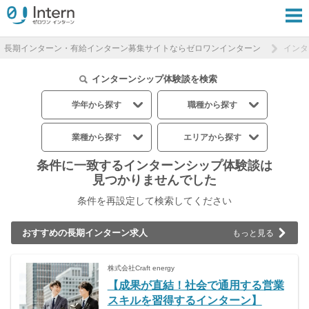
長期インターン・有給インターン募集サイトならゼロワンインターン
インタ
インターンシップ体験談を検索
学年から探す
職種から探す
業種から探す
エリアから探す
条件に一致するインターンシップ体験談は
見つかりませんでした
条件を再設定して検索してください
おすすめの長期インターン求人
もっと見る
株式会社Craft energy
【成果が直結！社会で通用する営業
スキルを習得するインターン】