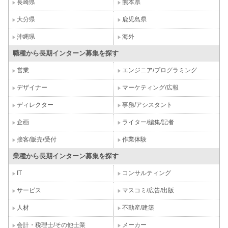
長崎県
熊本県
大分県
鹿児島県
沖縄県
海外
職種から長期インターン募集を探す
営業
エンジニア/プログラミング
デザイナー
マーケティング/広報
ディレクター
事務/アシスタント
企画
ライター/編集/記者
接客/販売/受付
作業体験
業種から長期インターン募集を探す
IT
コンサルティング
サービス
マスコミ/広告/出版
人材
不動産/建築
会計・税理士/その他士業
メーカー