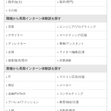
既卒(短大)
既卒(専門)
その他
職種から長期インターン体験談を探す
営業
エンジニア/プログラミング
デザイナー
マーケティング/広報
ディレクター
事務/アシスタント
企画
ライター/編集/記者
接客/販売/受付
作業体験
業種から長期インターン体験談を探す
IT
マスコミ/広告/出版
商社
メーカー
金融/FinTech
コンサルティング
アパレル/ファッション
教育/福祉/介護
人材
不動産/建築