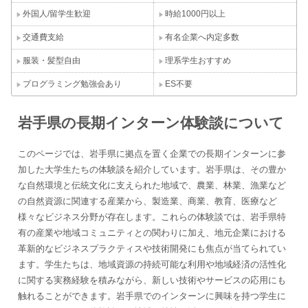
外国人/留学生歓迎
時給1000円以上
交通費支給
有名企業へ内定多数
服装・髪型自由
理系学生おすすめ
プログラミング勉強会あり
ES不要
岩手県の長期インターン体験談について
このページでは、岩手県に拠点を置く企業での長期インターンに参
加した大学生たちの体験談を紹介しています。岩手県は、その豊か
な自然環境と伝統文化に支えられた地域で、農業、林業、漁業など
の自然資源に関連する産業から、製造業、商業、教育、医療など
様々なビジネス分野が存在します。これらの体験談では、岩手県特
有の産業や地域コミュニティとの関わりに加え、地元企業における
革新的なビジネスプラクティスや技術開発にも焦点が当てられてい
ます。学生たちは、地域資源の持続可能な利用や地域経済の活性化
に関する実務経験を積みながら、新しい技術やサービスの応用にも
触れることができます。岩手県でのインターンに興味を持つ学生に