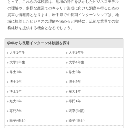
とって、これらの体験談は、地域の特性を活かしたビジネスモデル
の理解や、多様な産業でのキャリア形成に向けた洞察を得るための
貴重な情報源となります。岩手県での長期インターンシップは、地
域に根差したビジネスの理解を深めると同時に、広範な業界での実
務経験を提供する機会となるでしょう。
学年から長期インターン体験談を探す
大学1年生
大学2年生
大学3年生
大学4年生
修士1年
修士2年
博士1年
博士2年
博士3年
短大1年
短大2年
専門1年
専門2年
既卒(学部)
既卒(修士)
既卒(博士)