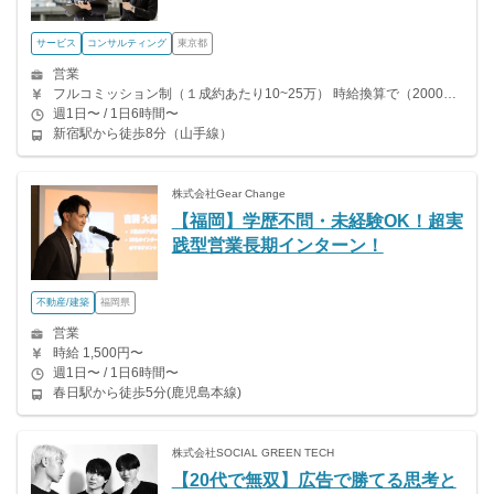
サービス
コンサルティング
東京都
営業
フルコミッション制（１成約あたり10~25万） 時給換算で（2000円〜2500円）程度が目安となります。 月100万稼ぐ学生多数在籍しています。 ■収入例 〇入社1か月目（早稲田大学2年生） 役職：アポインター 月間1契約×10万円＝10万円 ＋交通費 〇入社3か月目（明治大学2年生） 役職：アポインター 月間2契約×13万円＝26万円 ＋交通費 〇入社6か月目（慶應義塾大学3年生） 役職：アポインター 月間5契約×15万円＝75万円 ＋交通費 〇入社15か月目（東京大学3年生） 役職：クローザー 月間3契約×25万=75万円 ＋交通費 交通費支給あり
週1日〜 / 1日6時間〜
新宿駅から徒歩8分（山手線）
株式会社Gear Change
【福岡】学歴不問・未経験OK！超実
践型営業長期インターン！
不動産/建築
福岡県
営業
時給 1,500円〜
週1日〜 / 1日6時間〜
春日駅から徒歩5分(鹿児島本線)
株式会社SOCIAL GREEN TECH
【20代で無双】広告で勝てる思考と