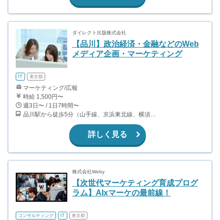
ダイレクト出版株式会社
【品川】政治経済・金融などのWeb
メディア企画・マーケティング
IT
東京都
マーケティング/広報
時給 1,500円〜
週3日〜 / 1日7時間〜
品川駅から徒歩5分（山手線、京浜東北線、横須賀線、高崎線、他）
詳しく見る
株式会社Weby
【次世代マーケティング育成プログ
ラム】AIxマーケの最前線！
コンサルティング
IT
東京都