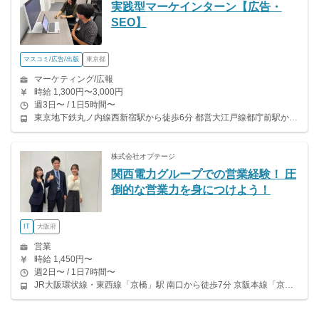
実践型マーケインターン【広告・
SEO】
マスコミ/広告/出版
東京都
マーケティング/広報
時給 1,300円〜3,000円
週3日〜 / 1日5時間〜
東京地下鉄丸ノ内線西新宿駅から徒歩6分 都営大江戸線都庁前駅から徒歩6分 都営大江戸線西新宿5丁目駅から徒歩5分 各線 新宿駅 徒歩10分
株式会社オプテージ
関西電力グループでの営業経験！ 圧
倒的な営業力を身につけよう！
IT
大阪府
営業
時給 1,450円〜
週2日〜 / 1日7時間〜
JR大阪環状線・東西線「京橋」駅 南口から徒歩7分 京阪本線「京橋」駅：片町口から徒歩7分 大阪メトロ長堀鶴見緑地線「大阪ビジネスパーク」駅： 2番出口もしくは4番出口から徒歩1分