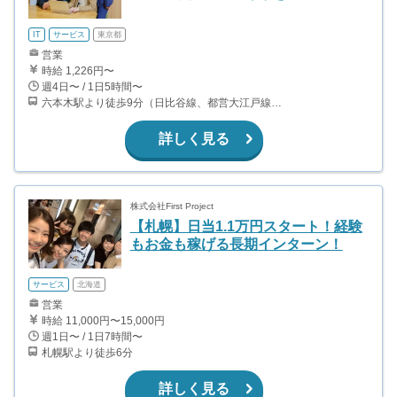
IT
サービス
東京都
営業
時給 1,226円〜
週4日〜 / 1日5時間〜
六本木駅より徒歩9分（日比谷線、都営大江戸線） 六本木一丁目駅より徒歩5分（南北線）
詳しく見る
株式会社First Project
【札幌】日当1.1万円スタート！経験
もお金も稼げる長期インターン！
サービス
北海道
営業
時給 11,000円〜15,000円
週1日〜 / 1日7時間〜
札幌駅より徒歩6分
詳しく見る