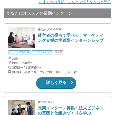
おすすめの長期インターン求人をもっと見る
あなたにオススメの長期インターン
株式会社IDEATECH
経営者の視点で学べる！マーケティ
ング支援の実践型インターンシップ
マスコミ/広告/出版
コンサルティング
東京都
企画
時給 1,300円〜
週3日〜 / 1日5時間〜
銀座線・半蔵門線・大江戸線「青山一丁目」駅（5出口） 徒歩4分 銀座線「外苑前」駅（4b出口） 徒歩4分 銀座線・半蔵門線・千代田線「表参道」駅（A4出口） 徒歩15分
詳しく見る
株式会社Seibii
長期インターン募集！法人ビジネス
の基礎と仕組みづくりを学ぶ