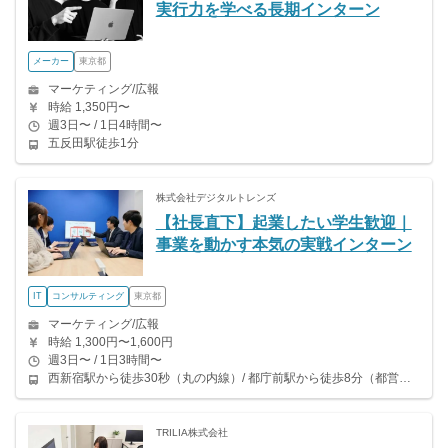
実行力を学べる長期インターン
メーカー
東京都
マーケティング/広報
時給 1,350円〜
週3日〜 / 1日4時間〜
五反田駅徒歩1分
株式会社デジタルトレンズ
【社長直下】起業したい学生歓迎｜
事業を動かす本気の実戦インターン
IT
コンサルティング
東京都
マーケティング/広報
時給 1,300円〜1,600円
週3日〜 / 1日3時間〜
西新宿駅から徒歩30秒（丸の内線）/ 都庁前駅から徒歩8分（都営大江戸線）/ 新宿西口駅から徒歩10分（都営大江戸線）/ 新宿駅から徒歩10分（山手線、中央線、埼京線、京王線、他）
TRILIA株式会社