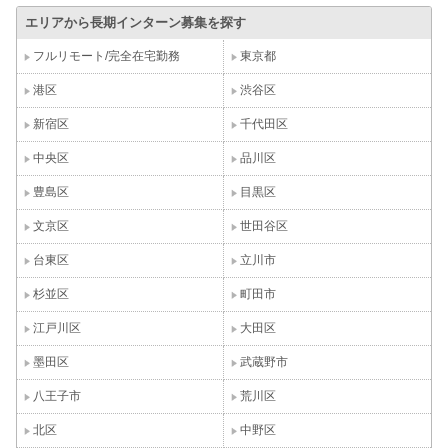
エリアから長期インターン募集を探す
フルリモート/完全在宅勤務
東京都
港区
渋谷区
新宿区
千代田区
中央区
品川区
豊島区
目黒区
文京区
世田谷区
台東区
立川市
杉並区
町田市
江戸川区
大田区
墨田区
武蔵野市
八王子市
荒川区
北区
中野区