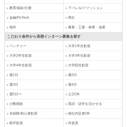
教育/福祉/介護
アパレル/ファッション
金融/FinTech
商社
海外
農業・工業・林業・漁業
こだわり条件から長期インターン募集を探す
ベンチャー
大学1年生歓迎
大学2年生歓迎
大学3年生歓迎
大学4年生歓迎
大学院生歓迎
週1日
週2日
週3日
週4日
週5日〜
土日OK
少数精鋭
英語・語学を活かせる
未経験/初心者歓迎
他社内定者OK
既卒歓迎
外資系