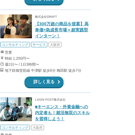
株式会社DRAFT
【300万超の商品を提案】高
単価×急成長市場＝超実践型
インターン！
コンサルティング
サービス
大阪府
営業
時給 1,200円〜
週2日〜 / 1日3時間〜
地下鉄御堂筋線 中津駅 徒歩6分 梅田駅 徒歩7分
詳しく見る
LSIGN POST株式会社
■キーエンス・外資金融への
内定者も！就活無双のスキル
を習得しよう！
コンサルティング
大阪府