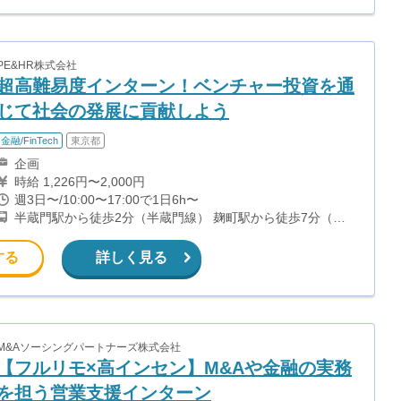
PE&HR株式会社
超高難易度インターン！ベンチャー投資を通
じて社会の発展に貢献しよう
金融/FinTech
東京都
企画
時給 1,226円〜2,000円
週3日〜/10:00〜17:00で1日6h〜
半蔵門駅から徒歩2分（半蔵門線） 麹町駅から徒歩7分（有
楽町線）
する
詳しく見る
M&Aソーシングパートナーズ株式会社
【フルリモ×高インセン】M&Aや金融の実務
を担う営業支援インターン