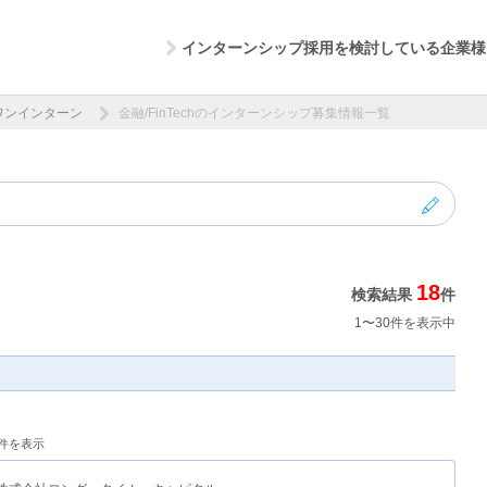
インターンシップ採用を検討している企業様
ワンインターン
金融/FinTechのインターンシップ募集情報一覧
18
検索結果
件
1〜30件を表示中
0件を表示