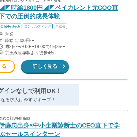
株式会社ロング・タイム・キャピタル
◢◤時給1800円◢◤ベイカレント元COO直
下での圧倒的成長体験
金融/FinTech
コンサルティング
東京都
営業
時給 1,800円〜
週2日〜/9:00〜18:00で1日3h〜
京王線笹塚駅より徒歩4分
する
詳しく見る
グインなしで利用OK！
になる求人は今すぐキープ！
株式会社WellFlags
伊藤忠出身×中小企業診断士のCEO直下で学
ぶセールスインターン