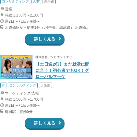
コンサルティング
人材
東京都
営業
時給 1,250円〜2,100円
週2日〜 / 1日7時間〜
水道橋駅から徒歩1分（JR中央、総武線） 水道橋駅から徒歩6分（都営三田線）
詳しく見る
株式会社アンビエントナビ
【土日週2◎】まだ就活に間
に合う！初心者でもOK！グ
ローバルマーケ
IT
コンサルティング
大阪府
マーケティング/広報
時給 1,500円〜1,700円
週2日〜 / 1日5時間〜
梅田駅 徒歩5分
詳しく見る