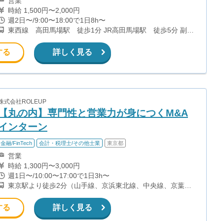
営業
時給 1,500円〜2,000円
週2日〜/9:00〜18:00で1日8h〜
東西線 高田馬場駅 徒歩1分 JR高田馬場駅 徒歩5分 副都
心線 西早稲田駅 徒歩7分 都電荒川線 学習院下駅 徒歩9分
する
詳しく見る
株式会社ROLEUP
【丸の内】専門性と営業力が身につくM&A
インターン
金融/FinTech
会計・税理士/その他士業
東京都
営業
時給 1,300円〜3,000円
週1日〜/10:00〜17:00で1日3h〜
東京駅より徒歩2分（山手線、京浜東北線、中央線、京葉
線、他） 大手町駅より徒歩5分（東京メトロ各線） 二重橋前
駅より徒歩6分（千代田線） 日比谷駅より徒歩7分（日比谷
する
詳しく見る
線・千代田線・丸ノ内線）