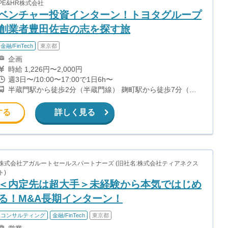
PE&HR株式会社
ベンチャー投資インターン！トヨタグループ
創業者豊田佐吉の志を探す旅
金融/FinTech
東京都
企画
時給 1,226円〜2,000円
週3日〜/10:00〜17:00で1日6h〜
半蔵門駅から徒歩2分（半蔵門線） 麹町駅から徒歩7分（有
楽町線）
する
詳しく見る
株式会社アガルートセールスパートナーズ (旧社名:株式会社ティアネクス
ト)
＜内定先は超大手＞未経験から本気ではじめ
る！M&A長期インターン！
コンサルティング
金融/FinTech
東京都