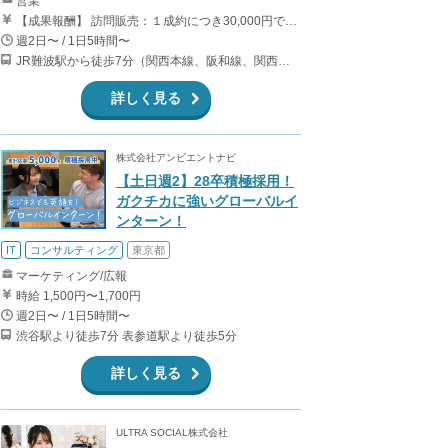
営業
【成果報酬】 訪問販売：１成約につき30,000円です。 例えば、光インターネットの成約であれば、平均的に2.5日で1件の契約が見込めます。（12,000円/1日6時間稼働） ＜月収例＞月に100万以上稼ぐ方もいます！ ・月5件成約：150,000円 ・月15件成約：450,000円 ・月30成約：900,000円➕マネジメントインセンティブ300,000円 合計1,200,000円 時給換算で2,000円程度が、平均的なインターン生の報酬となっています。
週2日〜 / 1日5時間〜
JR難波駅から徒歩7分（関西本線、阪和線、関西空港線） 大阪難波駅から徒歩13分（近鉄奈良線、阪神なんば線） 桜川駅から徒歩4分（大阪メトロ千日前線、阪神なんば線）
詳しく見る
株式会社アンビエントナビ
【土日週2】28卒積極採用！
ガクチカに強いグローバルイ
ンターン！
IT
コンサルティング
東京都
マーケティング/広報
時給 1,500円〜1,700円
週2日〜 / 1日5時間〜
渋谷駅より徒歩7分 表参道駅より徒歩5分
詳しく見る
ULTRA SOCIAL株式会社