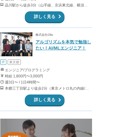
品川駅から徒歩3分（山手線、京浜東北線、横須賀線、上野東京ライン、ほか） 上大岡駅～都内の送迎なので、横浜付近在住が望ましいです。
詳しく見る
株式会社Ollo
アルゴリズムを本気で勉強し
たい！AI/MLエンジニア！
IT
東京都
エンジニア/プログラミング
時給 1,800円〜3,000円
週3日〜 / 1日4時間〜
本郷三丁目駅より徒歩2分（東京メトロ丸の内線/都営地下鉄大江戸線）
詳しく見る