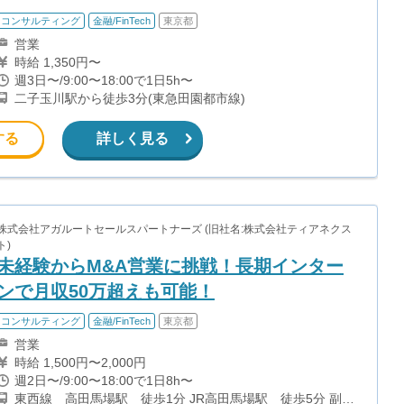
コンサルティング
金融/FinTech
東京都
営業
時給 1,350円〜
週3日〜/9:00〜18:00で1日5h〜
二子玉川駅から徒歩3分(東急田園都市線)
する
詳しく見る
株式会社アガルートセールスパートナーズ (旧社名:株式会社ティアネクス
ト)
未経験からM&A営業に挑戦！長期インター
ンで月収50万超えも可能！
コンサルティング
金融/FinTech
東京都
営業
時給 1,500円〜2,000円
週2日〜/9:00〜18:00で1日8h〜
東西線 高田馬場駅 徒歩1分 JR高田馬場駅 徒歩5分 副都