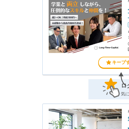
キープ
ロ
気