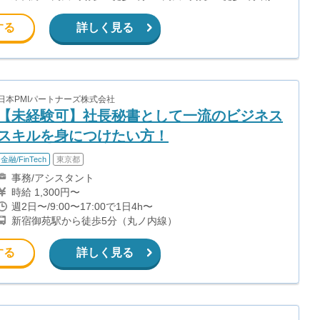
心線 西早稲田駅 徒歩7分 都電荒川線 学習院下駅 徒歩9分
する
詳しく見る
日本PMIパートナーズ株式会社
【未経験可】社長秘書として一流のビジネス
スキルを身につけたい方！
金融/FinTech
東京都
事務/アシスタント
時給 1,300円〜
週2日〜/9:00〜17:00で1日4h〜
新宿御苑駅から徒歩5分（丸ノ内線）
する
詳しく見る