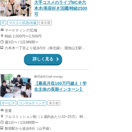
大手コスメのライブMC＠六
本木/美容好き活躍/時給2500
可
IT
マスコミ/広告/出版
東京都
マーケティング/広報
時給 2,000円〜2,500円
週3日〜 / 1日3時間〜
六本木一丁目より徒歩5分（南北線） 溜池山王駅より徒歩10分（銀座線） 六本木駅より徒歩12分（日比谷線）
詳しく見る
株式会社Craft energy
【最高月収100万円越え！学
生主体の長期インターン】
サービス
コンサルティング
東京都
営業
フルコミッション制（１成約あたり10~25万） 時給換算で（2000円〜2500円）程度が目安となります。 月100万を稼ぐ学生多数在籍しています。 ■収入例 〇入社1か月目（早稲田大学2年生） 役職：アポインター 月間1契約×10万円＝10万円 ＋交通費 〇入社3か月目（明治大学2年生） 役職：アポインター 月間2契約×13万円＝26万円 ＋交通費 〇入社6か月目（慶應義塾大学3年生） 役職：アポインター 月間5契約×15万円＝75万円 ＋交通費 〇入社15か月目（東京大学3年生） 役職：クローザー 月間3契約×25万=75万円 ＋交通費 交通費支給あり
週1日〜 / 1日6時間〜
新宿駅から徒歩8分（山手線）