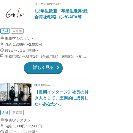
ジーニアス株式会社
1,2年生歓迎！卒業生進路:総
合商社/戦略コン/GAFA等
人材
東京都
事務/アシスタント
時給 1,300円〜2,000円
週3日〜 / 1日4時間〜
半蔵門駅から徒歩2分（半蔵門線） 麹町駅から徒歩6分（有楽町線） 永田町駅から徒歩10分（有楽町線、半蔵門線、南北線） 桜田門駅から徒歩15分（有楽町線）
詳しく見る
株式会社Nexor
【長期インターン】社長の付
き人として、圧倒的に成長し
たいあなたへ。
人材
東京都
事務/アシスタント
時給 1,800円〜2,500円
週2日〜 / 1日7時間〜