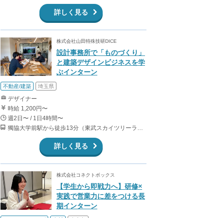
詳しく見る
株式会社山田特殊技研DICE
設計事務所で「ものづくり」
と建築デザインビジネスを学
ぶインターン
不動産/建築
埼玉県
デザイナー
時給 1,200円〜
週2日〜 / 1日4時間〜
獨協大学前駅から徒歩13分（東武スカイツリーライン、東武伊勢崎線、東武日光線、鬼怒川線）
詳しく見る
株式会社コネクトボックス
【学生から即戦力へ】研修×
実践で営業力に差をつける長
期インターン