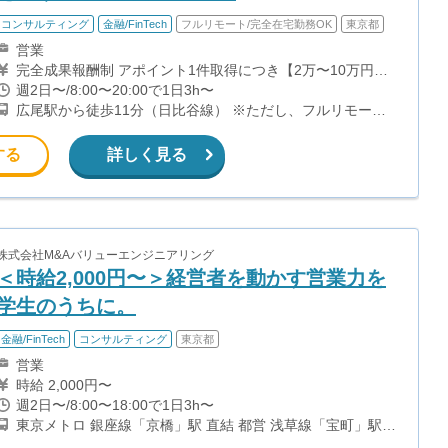
コンサルティング
金融/FinTech
フルリモート/完全在宅勤務OK
東京都
営業
完全成果報酬制 アポイント1件取得につき【2万〜10万円】
インセンティブ アポ取得先企業の売上高に応じて変動しま
週2日〜/8:00〜20:00で1日3h〜
す。 アポ獲得実績に応じてインセンティブ率が高くなる報
広尾駅から徒歩11分（日比谷線） ※ただし、フルリモート
酬体系。 アポ獲得数に応じたランキング報酬など様々な制
勤務のため出社なし
度があり、さらにインセンティブが発生する可能性がありま
す。
する
詳しく見る
株式会社M&Aバリューエンジニアリング
＜時給2,000円〜＞経営者を動かす営業力を
学生のうちに。
金融/FinTech
コンサルティング
東京都
営業
時給 2,000円〜
週2日〜/8:00〜18:00で1日3h〜
東京メトロ 銀座線「京橋」駅 直結 都営 浅草線「宝町」駅
徒歩3分 東京メトロ 有楽町線「銀座一丁目」駅 徒歩5分 JR