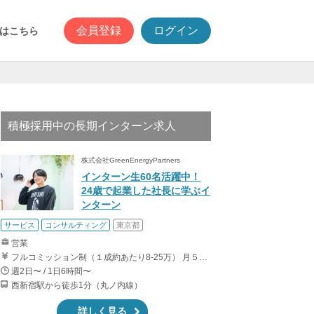
会員登録
ログイン
はこちら
積極採用中の長期インターン求人
株式会社GreenEnergyPartners
インターン生60名活躍中！
24歳で起業した社長に学ぶイ
ンターン
サービス
コンサルティング
東京都
営業
フルコミッション制（１成約あたり8-25万） 月５０万以上稼ぐインターン生も多数います！ ■収入例 ○入社１ヶ月目（明治大学2年生） 役職：アポインター 月間１契約×８万円＝８万円 ＋交通費 ○入社３ヶ月目（東京大学２年生） 役職：アポインター（ランク：ブロンズ） 月間３契約×10万円＝30万円 ＋交通費 ○入社６ヶ月目（早稲田大学３年生） 役職：アポインター（ランク：シルバー） 月間５契約×12万円＝60万円 ＋交通費 ○入社15ヶ月目（慶應大学３年生） 役職：クローザー 月間３契約×25万＝75万円 ＋交通費
週2日〜 / 1日6時間〜
西新宿駅から徒歩1分（丸ノ内線）
詳しく見る