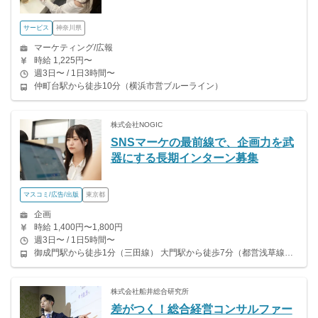
サービス
神奈川県
マーケティング/広報
時給 1,225円〜
週3日〜 / 1日3時間〜
仲町台駅から徒歩10分（横浜市営ブルーライン）
株式会社NOGIC
SNSマーケの最前線で、企画力を武
器にする長期インターン募集
マスコミ/広告/出版
東京都
企画
時給 1,400円〜1,800円
週3日〜 / 1日5時間〜
御成門駅から徒歩1分（三田線） 大門駅から徒歩7分（都営浅草線、都営大江戸線）
株式会社船井総合研究所
差がつく！総合経営コンサルファー