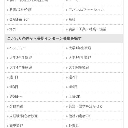
教育/福祉/介護
アパレル/ファッション
金融/FinTech
商社
海外
農業・工業・林業・漁業
こだわり条件から長期インターン募集を探す
ベンチャー
大学1年生歓迎
大学2年生歓迎
大学3年生歓迎
大学4年生歓迎
大学院生歓迎
週1日
週2日
週3日
週4日
週5日〜
土日OK
少数精鋭
英語・語学を活かせる
未経験/初心者歓迎
他社内定者OK
既卒歓迎
外資系