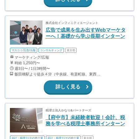
株式会社インフィニティエージェント
広告で成果を生み出すWebマーケタ
ーへ！基礎から学ぶ長期インターン
マスコミ/広告/出版
コンサルティング
東京都
マーケティング/広報
時給 1,250円〜
週3日〜 / 1日3時間〜
飯田橋駅より徒歩４分（中央線、有楽町線、東西線、南北線、都営大江戸線） 九段下駅より徒歩４分（東西線、半蔵門線、都営新宿線） ◎飯田橋駅から徒歩4分の好立地で通勤もラクラクです♪
詳しく見る
税理士法人かなり&パートナーズ
【府中市】未経験者歓迎！会計、税
務を学べる税理士事務所インターン
会計・税理士/その他士業
会計・税理士/その他士業
東京都