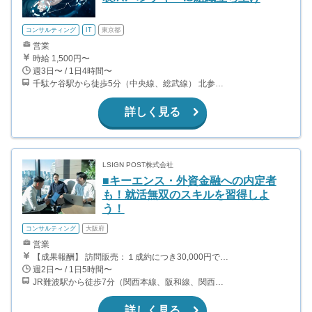
コンサルティング
IT
東京都
営業
時給 1,500円〜
週3日〜 / 1日4時間〜
千駄ケ谷駅から徒歩5分（中央線、総武線） 北参道駅から徒歩7分（副都心線）
詳しく見る
LSIGN POST株式会社
■キーエンス・外資金融への内定者
も！就活無双のスキルを習得しよ
う！
コンサルティング
大阪府
営業
【成果報酬】 訪問販売：１成約につき30,000円です。 例えば、光インターネットの成約であれば、平均的に2.5日で1件の契約が見込めます。（12,000円/1日6時間稼働） ＜月収例＞月に100万以上稼ぐ方もいます！ ・月5件成約：150,000円 ・月15件成約：450,000円 ・月30成約：900,000円➕マネジメントインセンティブ300,000円 合計1,200,000円 時給換算で2,000円程度が、平均的なインターン生の報酬となっています。
週2日〜 / 1日5時間〜
JR難波駅から徒歩7分（関西本線、阪和線、関西空港線） 大阪難波駅から徒歩13分（近鉄奈良線、阪神なんば線） 桜川駅から徒歩4分（大阪メトロ千日前線、阪神なんば線）
詳しく見る