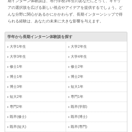
期インターン体験談は、専門学校1年生のあなたにとって、キャリ
アの選択肢を広げる新しい視点やアイデアを提供するでしょう。ど
んな分野に関心があるかにかかわらず、長期インターンシップで得
られる経験は、あなたの未来に大きな影響を与えます。
学年から長期インターン体験談を探す
大学1年生
大学2年生
大学3年生
大学4年生
修士1年
修士2年
博士1年
博士2年
博士3年
短大1年
短大2年
専門1年
専門2年
既卒(学部)
既卒(修士)
既卒(博士)
既卒(短大)
既卒(専門)