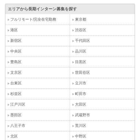
エリアから長期インターン募集を探す
フルリモート/完全在宅勤務
東京都
港区
渋谷区
新宿区
千代田区
中央区
品川区
豊島区
目黒区
文京区
世田谷区
台東区
立川市
杉並区
町田市
江戸川区
大田区
墨田区
武蔵野市
八王子市
荒川区
北区
中野区