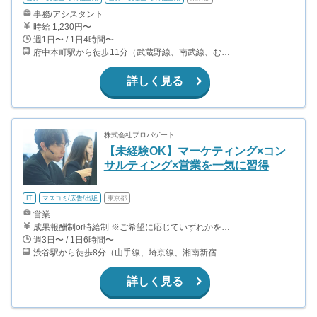
事務/アシスタント
時給 1,230円〜
週1日〜 / 1日4時間〜
府中本町駅から徒歩11分（武蔵野線、南武線、むさしの号） 府中駅から徒歩4分（京王線） 府中競馬正門前駅から徒歩7分（京王競馬場線）
詳しく見る
株式会社プロパゲート
【未経験OK】マーケティング×コン
サルティング×営業を一気に習得
IT
マスコミ/広告/出版
東京都
営業
成果報酬制or時給制 ※ご希望に応じていずれかを選択可能です。 ※入社後1ヶ月目は研修期間として5万円支給 成果報酬制では、1件成約につき、5,000円〜30,000円︎をお支払いします。（契約プランに応じて決定） 月収60万円以上稼ぐインターン生も多数在籍！やればやるだけ成果が出るので、「稼ぐ」と「成長」が両立できます。 時給制の場合は、研修期間1300円 研修終了後1500円〜となります。
週3日〜 / 1日6時間〜
渋谷駅から徒歩8分（山手線、埼京線、湘南新宿ライン、銀座線、他） 表参道駅から徒歩9分（銀座線、半蔵門線、千代田線）
詳しく見る