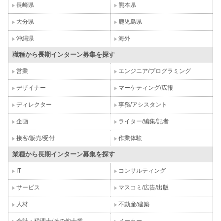
長崎県
熊本県
大分県
鹿児島県
沖縄県
海外
職種から長期インターン募集を探す
営業
エンジニア/プログラミング
デザイナー
マーケティング/広報
ディレクター
事務/アシスタント
企画
ライター/編集/記者
接客/販売/受付
作業体験
業種から長期インターン募集を探す
IT
コンサルティング
サービス
マスコミ/広告/出版
人材
不動産/建築
会計・税理士/その他士業
メーカー