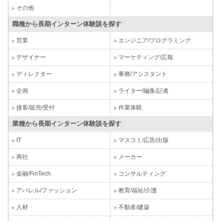
その他
職種から長期インターン体験談を探す
営業
エンジニア/プログラミング
デザイナー
マーケティング/広報
ディレクター
事務/アシスタント
企画
ライター/編集/記者
接客/販売/受付
作業体験
業種から長期インターン体験談を探す
IT
マスコミ/広告/出版
商社
メーカー
金融/FinTech
コンサルティング
アパレル/ファッション
教育/福祉/介護
人材
不動産/建築