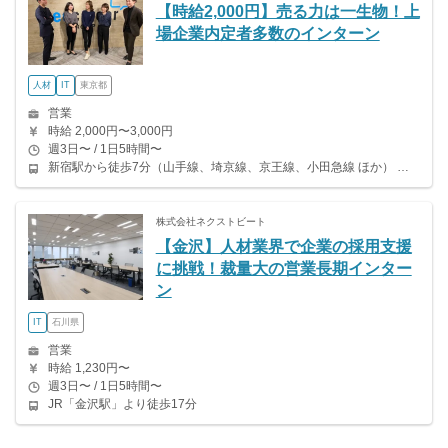
【時給2,000円】売る力は一生物！上
場企業内定者多数のインターン
人材
IT
東京都
営業
時給 2,000円〜3,000円
週3日〜 / 1日5時間〜
新宿駅から徒歩7分（山手線、埼京線、京王線、小田急線 ほか） 都庁前駅から徒歩7分（都営大江戸線） 新宿三丁目駅から徒歩9分（丸ノ内線、副都心線、都営新宿線） 新宿西口駅から徒歩10分（都営大江戸線）
株式会社ネクストビート
【金沢】人材業界で企業の採用支援
に挑戦！裁量大の営業長期インター
ン
IT
石川県
営業
時給 1,230円〜
週3日〜 / 1日5時間〜
JR「金沢駅」より徒歩17分