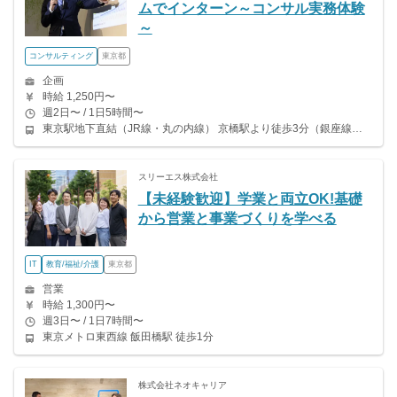
ムでインターン～コンサル実務体験
～
コンサルティング
東京都
企画
時給 1,250円〜
週2日〜 / 1日5時間〜
東京駅地下直結（JR線・丸の内線） 京橋駅より徒歩3分（銀座線） 日本橋駅より徒歩6分（東西線、銀座線、都営浅草線）
スリーエス株式会社
【未経験歓迎】学業と両立OK!基礎
から営業と事業づくりを学べる
IT
教育/福祉/介護
東京都
営業
時給 1,300円〜
週3日〜 / 1日7時間〜
東京メトロ東西線 飯田橋駅 徒歩1分
株式会社ネオキャリア