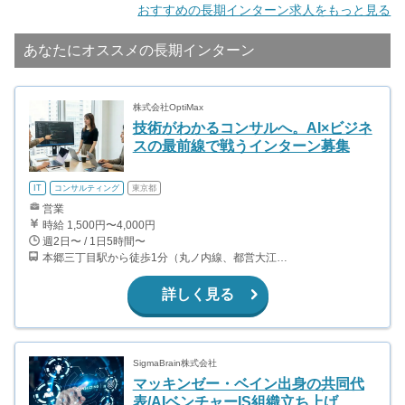
おすすめの長期インターン求人をもっと見る
あなたにオススメの長期インターン
株式会社OptiMax
技術がわかるコンサルへ。AI×ビジネ
スの最前線で戦うインターン募集
IT
コンサルティング
東京都
営業
時給 1,500円〜4,000円
週2日〜 / 1日5時間〜
本郷三丁目駅から徒歩1分（丸ノ内線、都営大江戸線）
詳しく見る
SigmaBrain株式会社
マッキンゼー・ベイン出身の共同代
表/AIベンチャーIS組織立ち上げ