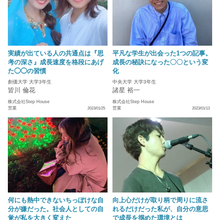
実績が出ている人の共通点は『思
平凡な学生が出会った1つの記事。
考の深さ』成長速度を格段にあげ
成長の秘訣になった〇〇という変
た◯◯の習慣
化
創価大学 大学3年生
中央大学 大学3年生
皆川 倫花
諸星 裕一
株式会社Step House
株式会社Step House
営業
営業
2023/01/25
2023/01/13
何にも熱中できないちっぽけな自
向上心だけが取り柄で周りに流さ
分が嫌だった。社会人としての自
れるだけだった私が、自分の意思
覚が私を大きく変えた
で成長を掴めた環境とは