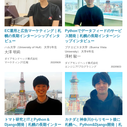
EC運用と広告マーケティング｜札
Pythonでデータフィードのサービ
幌の長期インターンシップインタ
ス開発｜札幌の長期インターンシ
ビュー
ップインタビュー
ハル大学（University of Hull） 大学1年生
ブナエビスタ大学（Buena Vista
大澤 明莉
University） 大学4年生
澤村 駿一
ダイアモンドヘッド株式会社
マーケティング/広報
2022/09/26
ダイアモンドヘッド株式会社
エンジニア/プログラミング
2022/08/23
トマト研究とITとPython＆
カナダと神奈川からリモート後に
Django開発｜札幌の長期インター
札幌へ、Python&Django開発｜札