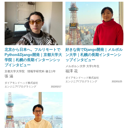
北京から日本へ。フルリモートで
好きな街でDjango開発｜メルボル
Python&Django開発｜京都大学大
ン大学｜札幌の長期インターンシ
学院｜札幌の長期インターンシッ
ップインタビュー
プインタビュー
メルボルン大学 大学1年生
福澤 花
京都大学大学院 情報学研究科 修士1年
張 涵
ダイアモンドヘッド株式会社
エンジニア/プログラミング
2022/01/25
ダイアモンドヘッド株式会社
エンジニア/プログラミング
2022/02/17