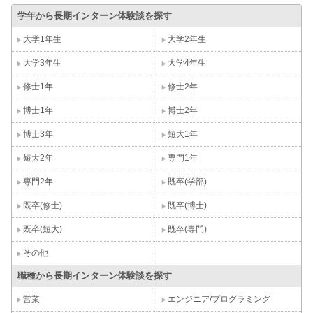
学年から長期インターン体験談を探す
大学1年生
大学2年生
大学3年生
大学4年生
修士1年
修士2年
博士1年
博士2年
博士3年
短大1年
短大2年
専門1年
専門2年
既卒(学部)
既卒(修士)
既卒(博士)
既卒(短大)
既卒(専門)
その他
職種から長期インターン体験談を探す
営業
エンジニア/プログラミング