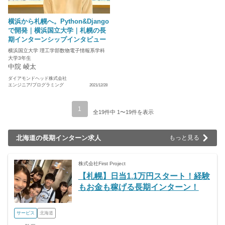
横浜から札幌へ。Python&Django
で開発｜横浜国立大学｜札幌の長
期インターンシップインタビュー
横浜国立大学 理工学部数物電子情報系学科
大学3年生
中院 崚太
ダイアモンドヘッド株式会社
エンジニア/プログラミング
2021/12/28
1
全19件中 1〜19件を表示
北海道の長期インターン求人
もっと見る
株式会社First Project
【札幌】日当1.1万円スタート！経験
もお金も稼げる長期インターン！
サービス
北海道