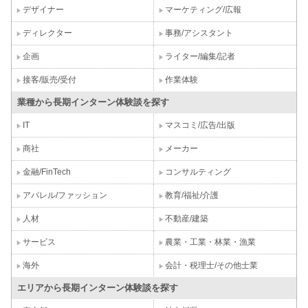
デザイナー
マーケティング/広報
ディレクター
事務/アシスタント
企画
ライター/編集/記者
接客/販売/受付
作業体験
業種から長期インターン体験談を探す
IT
マスコミ/広告/出版
商社
メーカー
金融/FinTech
コンサルティング
アパレル/ファッション
教育/福祉/介護
人材
不動産/建築
サービス
農業・工業・林業・漁業
海外
会計・税理士/その他士業
エリアから長期インターン体験談を探す