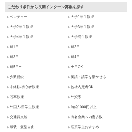
こだわり条件から長期インターン募集を探す
ベンチャー
大学1年生歓迎
大学2年生歓迎
大学3年生歓迎
大学4年生歓迎
大学院生歓迎
週1日
週2日
週3日
週4日
週5日〜
土日OK
少数精鋭
英語・語学を活かせる
未経験/初心者歓迎
他社内定者OK
既卒歓迎
外資系
外国人/留学生歓迎
時給1000円以上
交通費支給
有名企業へ内定多数
服装・髪型自由
理系学生おすすめ