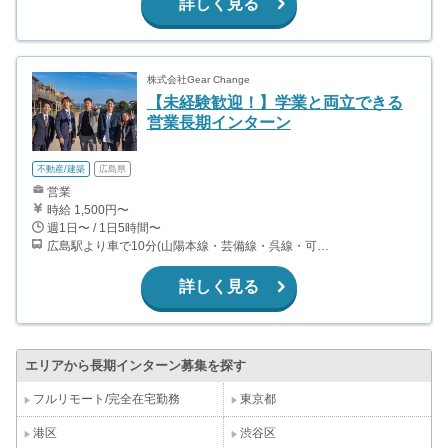
詳しく見る
株式会社Gear Change
【未経験歓迎！】学業と両立できる
営業長期インターン
不動産/建築
広島県
営業
時給 1,500円〜
週1日〜 / 1日5時間〜
広島駅より車で10分(山陽本線・芸備線・呉線・可部線) 矢賀駅より徒歩15分(芸備線) ※車やバイクで出勤していただくことも可能です。
詳しく見る
エリアから長期インターン募集を探す
フルリモート/完全在宅勤務
東京都
港区
渋谷区