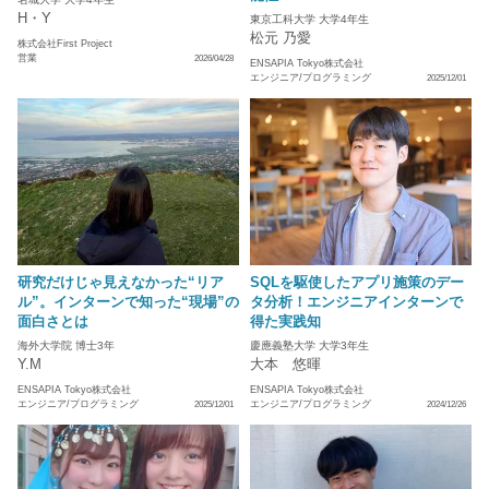
H・Y
東京工科大学 大学4年生
松元 乃愛
株式会社First Project
営業
2026/04/28
ENSAPIA Tokyo株式会社
エンジニア/プログラミング
2025/12/01
研究だけじゃ見えなかった“リア
SQLを駆使したアプリ施策のデー
ル”。インターンで知った“現場”の
タ分析！エンジニアインターンで
面白さとは
得た実践知
海外大学院 博士3年
慶應義塾大学 大学3年生
Y.M
大本 悠暉
ENSAPIA Tokyo株式会社
ENSAPIA Tokyo株式会社
エンジニア/プログラミング
エンジニア/プログラミング
2025/12/01
2024/12/26