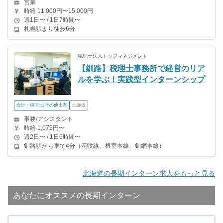
営業
時給 11,000円〜15,000円
週1日〜 / 1日7時間〜
札幌駅より徒歩6分
税理士法人トップマネジメント
【釧路】税理士事務所で経営のリア
ルを学ぶ！実践型インターンシップ
会計・税理士/その他士業
北海道
事務/アシスタント
時給 1,075円〜
週2日〜 / 1日6時間〜
釧路駅から車で4分（花咲線、根室本線、釧網本線）
北海道の長期インターン求人をもっと見る
あなたにオススメの長期インターン