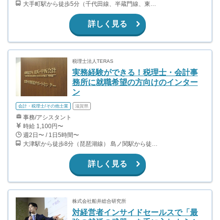
大手町駅から徒歩5分（千代田線、半蔵門線、東西線、丸ノ内線、他） 神田駅から徒歩5分（山手線、中央線、京浜東北線、銀座線） 小川町駅から徒歩7分（都営新宿線）
詳しく見る
税理士法人TERAS
実務経験ができる！税理士・会計事
務所に就職希望の方向けのインター
ン
会計・税理士/その他士業
滋賀県
事務/アシスタント
時給 1,100円〜
週2日〜 / 1日5時間〜
大津駅から徒歩8分（琵琶湖線） 島ノ関駅から徒歩4分（京阪石山坂本線）
詳しく見る
株式会社船井総合研究所
対経営者インサイドセールスで「最