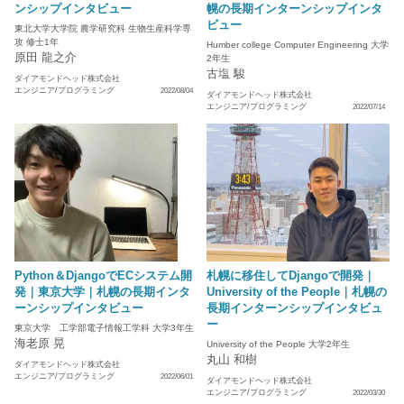
ンシップインタビュー
幌の長期インターンシップインタ
ビュー
東北大学大学院 農学研究科 生物生産科学専
攻 修士1年
Humber college Computer Engineering 大学
原田 龍之介
2年生
古塩 駿
ダイアモンドヘッド株式会社
エンジニア/プログラミング
2022/08/04
ダイアモンドヘッド株式会社
エンジニア/プログラミング
2022/07/14
Python＆DjangoでECシステム開
札幌に移住してDjangoで開発｜
発｜東京大学｜札幌の長期インタ
University of the People｜札幌の
ーンシップインタビュー
長期インターンシップインタビュ
ー
東京大学 工学部電子情報工学科 大学3年生
海老原 晃
University of the People 大学2年生
丸山 和樹
ダイアモンドヘッド株式会社
エンジニア/プログラミング
2022/06/01
ダイアモンドヘッド株式会社
エンジニア/プログラミング
2022/03/30