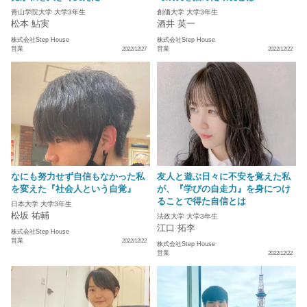
青山学院大学 大学3年生
創価大学 大学3年生
松本 鮎実
酒井 英一
株式会社Step House
株式会社Step House
営業
営業
2022/12/27
2022/12/22
なにも努力せず自信もなかった私
友人と遊ぶ日々に不安を覚えた私
を変えた『社会人という自覚』
が、『学びの自走力』を身につけ
ることで得た自信とは
日本大学 大学3年生
松坂 祐輔
法政大学 大学3年生
江口 拓李
株式会社Step House
営業
2022/12/22
株式会社Step House
営業
2022/12/22