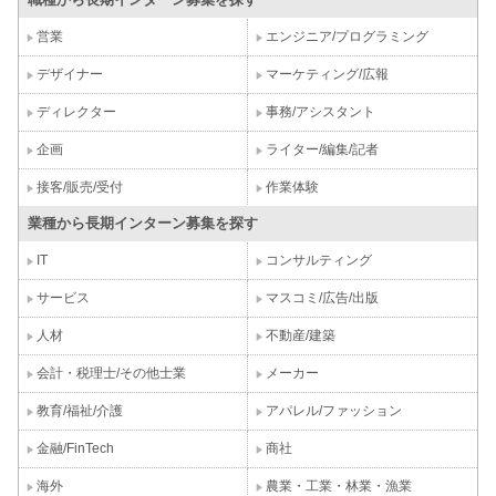
営業
エンジニア/プログラミング
デザイナー
マーケティング/広報
ディレクター
事務/アシスタント
企画
ライター/編集/記者
接客/販売/受付
作業体験
業種から長期インターン募集を探す
IT
コンサルティング
サービス
マスコミ/広告/出版
人材
不動産/建築
会計・税理士/その他士業
メーカー
教育/福祉/介護
アパレル/ファッション
金融/FinTech
商社
海外
農業・工業・林業・漁業