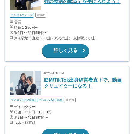
強の就活の武器」を手に入れよう！
コンサルティング
東京都
営業
時給 1,250円〜
週2日〜 / 1日5時間〜
東京駅地下直結（JR線・丸の内線） 京橋駅より徒歩3分（銀座線） 日本橋駅より徒歩6分（東西線、銀座線、都営浅草線）
詳しく見る
株式会社MISM
IBM/TikTok出身経営者直下で、動画
クリエイターになる！
マスコミ/広告/出版
マスコミ/広告/出版
東京都
ディレクター
時給 1,250円〜1,800円
週3日〜 / 1日3時間〜
六本木駅直結