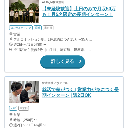
All Right株式会社
【未経験歓迎】土日のみで月収50万
も！月5名限定の長期インターン！
コンサルティング
商社
東京都
営業
フルコミッション制。1件成約につき15万〜35万円 ・アポインター：15万〜25万 ・クローザー：30万円〜 ※月8回以上の勤務をした方には、別途5万円〜10万円を追加でお支払いします。金額は、それまでに獲得した契約件数によって決まります。
週2日〜 / 1日5時間〜
渋谷駅から徒歩2分（山手線、埼京線、銀座線、半蔵門線、ほか）
詳しく見る
株式会社ノヴァセル
就活で差がつく | 営業力が身につく長
期インターン | 週2日OK
人材
東京都
営業
時給 1,250円〜
週2日〜 / 1日4時間〜