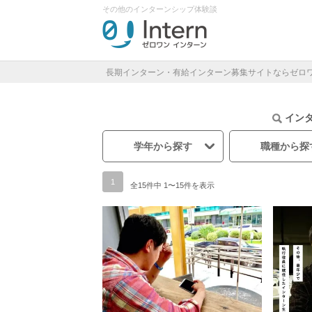
その他のインターンシップ体験談
長期インターン・有給インターン募集サイトならゼロ
イン
学年から探す
職種から探
1
全15件中 1〜15件を表示