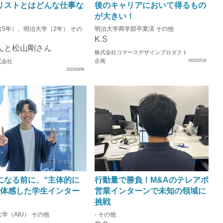
リストとはどんな仕事な
後のキャリアにおいて得るもの
が大きい！
5年）、明治大学（2年） その
明治大学商学部卒業済 その他
K.S
んと松山剛さん
株式会社コマースデザインプロダクト
企画
式会社
2022/02/18
2022/03/09
になる前に、“主体的に
行動量で勝負！M&Aのテレアポ
を体感した学生インター
営業インターンで未知の領域に
挑戦
学（AIU） その他
- その他