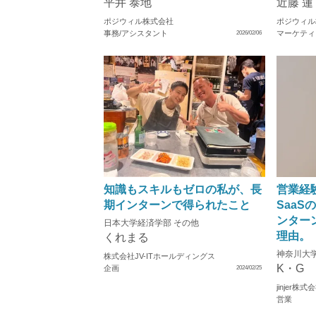
平井 泰地
近藤 蓮
ポジウィル株式会社
ポジウィル
事務/アシスタント
マーケティ
2026/02/06
知識もスキルもゼロの私が、長
営業経
期インターンで得られたこと
SaaS
ンター
日本大学経済学部 その他
理由。
くれまる
神奈川大学
株式会社JV-ITホールディングス
K・G
企画
2024/02/25
jinjer株式
営業