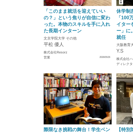
「このまま就活を迎えていい
休学制
の？」という焦りが自信に変わ
「10
った。本物のスキルを手に入れ
イター
た長期インターン
ー」に
就任
文京学院大学 その他
平松 優人
大阪教育大
Y.S
株式会社Resorz
営業
2026/05/26
株式会社ハ
ディレクタ
際限なき挑戦の舞台！学生ベン
【特別