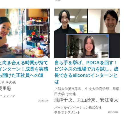
と向き合える時間が持て
自ら手を挙げ、PDCAを回す！
インターン！成長を実感
ビジネスの現場で力を試し、成
ら開けた正社員への道
長できるeiiconのインターンと
は
学 その他
愛里彩
上智大学英文学科、中央大学商学部、早稲
田大学 その他
ニメディア
瀧澤千央、丸山紗來、安江裕太
2023/01/18
パーソルイノベーション株式会社
事務/アシスタント
2021/12/24