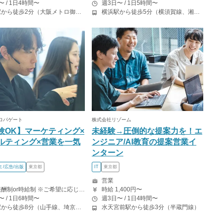
〜 / 1日4時間〜
週3日〜 / 1日5時間〜
本町駅から徒歩2分（大阪メトロ御堂筋線線、中央線、四ツ橋線）
横浜駅から徒歩5分（横須賀線、湘南新宿ライン、京浜東北線、横浜線、ほか） 神奈川駅から徒歩4分（京急本線）
ロパゲート
株式会社リゾーム
験OK】マーケティング×
未経験→圧倒的な提案力を！エ
ルティング×営業を一気
ンジニア/AI教育の提案営業イ
ンターン
ミ/広告/出版
東京都
IT
東京都
営業
成果報酬制or時給制 ※ご希望に応じていずれかを選択可能です。 ※入社後1ヶ月目は研修期間として5万円支給 成果報酬制では、1件成約につき、5,000円〜30,000円︎をお支払いします。（契約プランに応じて決定） 月収60万円以上稼ぐインターン生も多数在籍！やればやるだけ成果が出るので、「稼ぐ」と「成長」が両立できます。 時給制の場合は、研修期間1300円 研修終了後1500円〜となります。
時給 1,400円〜
〜 / 1日6時間〜
週3日〜 / 1日4時間〜
渋谷駅から徒歩8分（山手線、埼京線、湘南新宿ライン、銀座線、他） 表参道駅から徒歩9分（銀座線、半蔵門線、千代田線）
水天宮前駅から徒歩3分（半蔵門線）