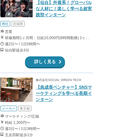
【仙台】外資系！グローバル
な人材に！楽しく学べる超実
践型インターン
商社
宮城県
営業
研修期間1ヶ月間：日給10,000円(8時間勤務) 2ヶ月目以降は、日給からインセンティブの大きい成功報酬型へと切り替えとなります。 1件成約につき約3,000円〜40,000円 ○営業成績に応じてボーナスあり。 ○海外26ヵ国への海外研修あり。 ○組織マネージャーに昇格すると、別途ボーナスあり。
週2日〜 / 1日5時間〜
仙台駅徒歩3分
詳しく見る
株式会社SOCIAL GREEN TECH
【急成長ベンチャー】SNSマ
ーケティングを学べる長期イ
ンターン
メーカー
東京都
マーケティング/広報
時給 1,300円〜
週3日〜 / 1日3時間〜
五反田駅徒歩1分