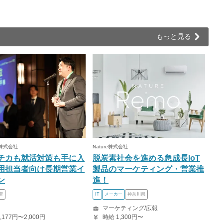
もっと見る
株式会社
Nature株式会社
チカも就活対策も手に入
脱炭素社会を進める急成長IoT
用担当者向け長期営業イ
製品のマーケティング・営業推
ン
進！
府
IT
メーカー
神奈川県
マーケティング/広報
,177円〜2,000円
時給 1,300円〜