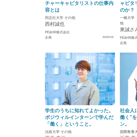
チャーキャピタリストの仕事内
ャピタ
容とは
のか？
同志社大学 その他
一橋大学（
他
西村誠也
東誠さ
PE&HR株式会社
企画
2023/07/26
PE&HR株
企画
学生のうちに知れてよかった。
社会人
ポジウィルインターンで学んだ
働く”
「働く」ということ。
ン。
法政大学 その他
国際教養大