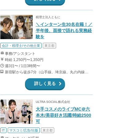
税理士法人ともに
＼インターン生30名在籍！／
半年後、面接で語れる実務経
験を
会計・税理士/その他士業
東京都
事務/アシスタント
時給 1,250円〜1,350円
週3日〜 / 1日3時間〜
新宿駅から徒歩7分（山手線、埼京線、丸の内線、大江戸線、ほか） 新宿西口駅から徒歩5分(都営大江戸線) 西武新宿駅から徒歩5分(西武新宿線)
詳しく見る
ULTRA SOCIAL株式会社
大手コスメのライブMC＠六
本木/美容好き活躍/時給2500
可
IT
マスコミ/広告/出版
東京都