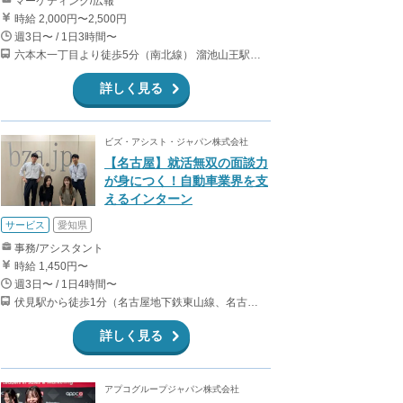
マーケティング/広報
時給 2,000円〜2,500円
週3日〜 / 1日3時間〜
六本木一丁目より徒歩5分（南北線） 溜池山王駅より徒歩10分（銀座線） 六本木駅より徒歩12分（日比谷線）
詳しく見る
ビズ・アシスト・ジャパン株式会社
【名古屋】就活無双の面談力
が身につく！自動車業界を支
えるインターン
サービス
愛知県
事務/アシスタント
時給 1,450円〜
週3日〜 / 1日4時間〜
伏見駅から徒歩1分（名古屋地下鉄東山線、名古屋地下鉄鶴舞線） 丸の内駅から徒歩6分（名古屋地下鉄鶴舞線、名古屋地下鉄桜通線）
詳しく見る
アプコグループジャパン株式会社