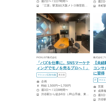
週2日〜 / 1日7時間〜
週2日
「江坂」駅直結(大阪メトロ御堂筋線、北大阪急行電鉄)
PICKLIST株式会社
株式会社プ
「バズを仕事に。SNSマーケテ
【未経
ィングでモノを売るプロへ！」
コンサ
に習得
マスコミ/広告/出版
東京都
IT
マスコ
企画
時給 1,500円〜1,700円
営業
週3日〜 / 1日8時間〜
渋谷駅から徒歩6分（JR山手線、東京メトロ半蔵門線） 神泉駅から徒歩4分（京王井の頭線）
週3日