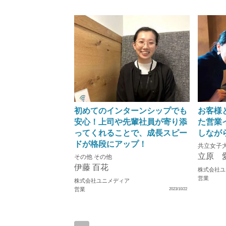
初めてのインターンシップでも
お客様
安心！上司や先輩社員が寄り添
た営業
ってくれることで、成長スピー
しなが
ドが格段にアップ！
共立女子大
立原 
その他 その他
伊藤 百花
株式会社ユ
営業
株式会社ユニメディア
営業
2023/10/22