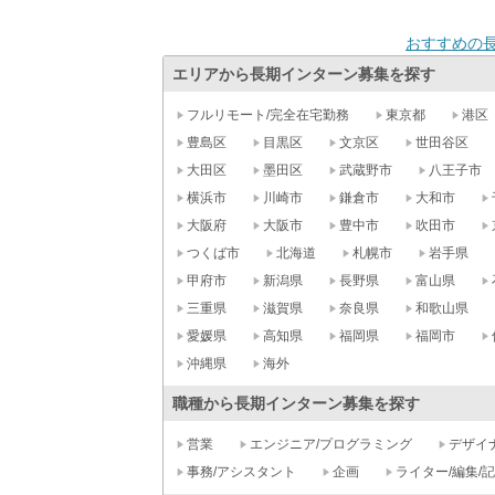
おすすめの
エリアから長期インターン募集を探す
フルリモート/完全在宅勤務
東京都
港区
豊島区
目黒区
文京区
世田谷区
大田区
墨田区
武蔵野市
八王子市
横浜市
川崎市
鎌倉市
大和市
大阪府
大阪市
豊中市
吹田市
つくば市
北海道
札幌市
岩手県
甲府市
新潟県
長野県
富山県
三重県
滋賀県
奈良県
和歌山県
愛媛県
高知県
福岡県
福岡市
沖縄県
海外
職種から長期インターン募集を探す
営業
エンジニア/プログラミング
デザイ
事務/アシスタント
企画
ライター/編集/