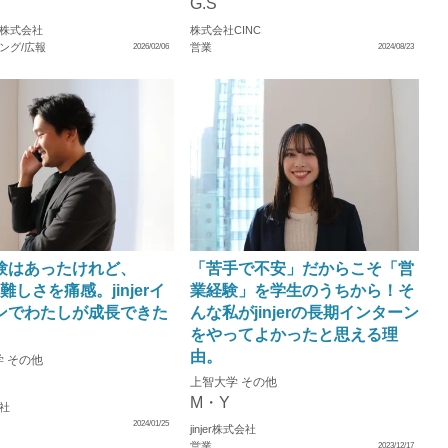
G.S
株式会社
株式会社CINC
ング/広報
営業
2026/02/06
2024/08/23
験はあったけれど、
「苦手で不安」だからこそ「営
の難しさを痛感。jinjerイ
業経験」を学生のうちから！そ
ンでわたしが成長できた
んな私がjinjerの長期インターン
をやってよかったと思える理
由。
 その他
上智大学 その他
M・Y
会社
2024/01/25
jinjer株式会社
営業
2023/12/17