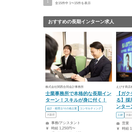
1
全15件中 1〜15件を表示
おすすめの長期インターン求人
株式会社関西合同会計事務所
えびす商店
士業事務所で本格的な長期イン
【ガク
ターン！スキルが身に付く！
る】採
ンター
会計・税理士/その他士業
コンサルティング
大阪府
人材
大阪
事務/アシスタント
営業
時給 1,250円〜
時給 1