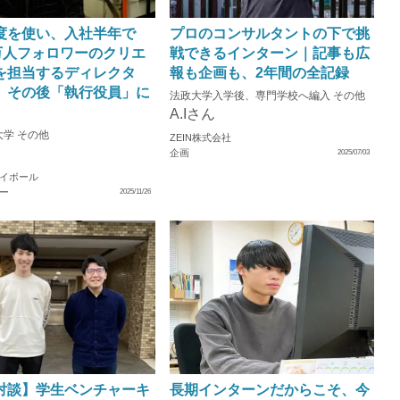
度を使い、入社半年で
プロのコンサルタントの下で挑
0万人フォロワーのクリエ
戦できるインターン｜記事も広
を担当するディレクタ
報も企画も、2年間の全記録
。その後「執行役員」に
法政大学入学後、専門学校へ編入 その他
A.Iさん
学 その他
ZEIN株式会社
企画
2025/07/03
イボール
ー
2025/11/26
対談】学生ベンチャーキ
長期インターンだからこそ、今