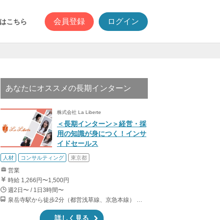
会員登録
ログイン
はこちら
あなたにオススメの長期インターン
株式会社 La Liberte
＜長期インターン＞経営・採
用の知識が身につく！インサ
イドセールス
人材
コンサルティング
東京都
営業
時給 1,266円〜1,500円
週2日〜 / 1日3時間〜
泉岳寺駅から徒歩2分（都営浅草線、京急本線） 高輪ゲートウェイ駅から徒歩9分（山手線、京浜東北線） 三田駅から徒歩13分（都営浅草線、都営三田線） 白金高輪駅から徒歩13分（都営三田線、南北線）
詳しく見る