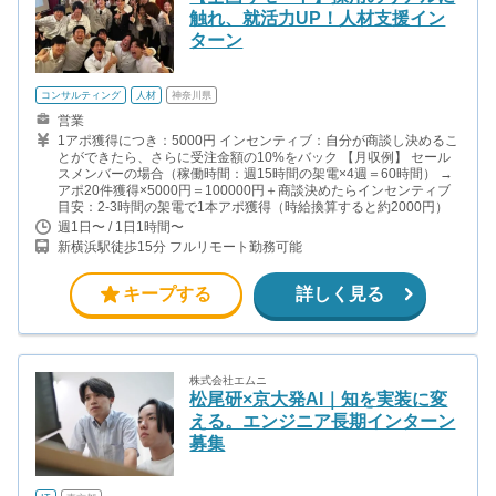
触れ、就活力UP！人材支援イン
ターン
コンサルティング
人材
神奈川県
営業
1アポ獲得につき：5000円 インセンティブ：自分が商談し決めるこ
とができたら、さらに受注金額の10%をバック 【月収例】 セール
スメンバーの場合（稼働時間：週15時間の架電×4週＝60時間） →
アポ20件獲得×5000円＝100000円＋商談決めたらインセンティブ
目安：2-3時間の架電で1本アポ獲得（時給換算すると約2000円）
週1日〜 / 1日1時間〜
新横浜駅徒歩15分 フルリモート勤務可能
キープする
詳しく見る
株式会社エムニ
松尾研×京大発AI｜知を実装に変
える。エンジニア長期インターン
募集