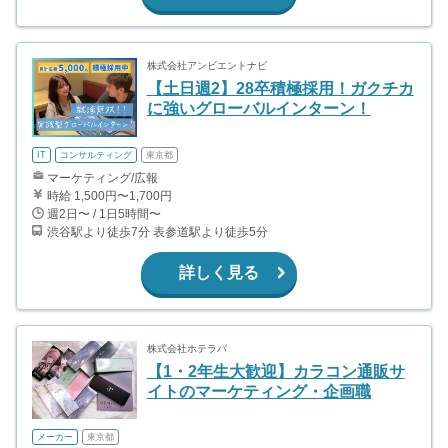
株式会社アンビエントナビ
【土日週2】28卒積極採用！ガクチカ
に強いグローバルインターン！
IT
コンサルティング
東京都
マーケティング/広報
時給 1,500円〜1,700円
週2日〜 / 1日5時間〜
渋谷駅より徒歩7分 表参道駅より徒歩5分
詳しく見る
株式会社ホテラバ
【1・2年生大歓迎】カラコン通販サ
イトのマーケティング・企画職
メーカー
東京都