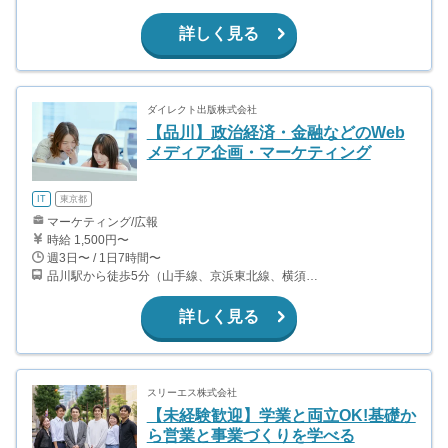
詳しく見る
ダイレクト出版株式会社
【品川】政治経済・金融などのWeb
メディア企画・マーケティング
IT
東京都
マーケティング/広報
時給 1,500円〜
週3日〜 / 1日7時間〜
品川駅から徒歩5分（山手線、京浜東北線、横須賀線、高崎線、他）
詳しく見る
スリーエス株式会社
【未経験歓迎】学業と両立OK!基礎か
ら営業と事業づくりを学べる