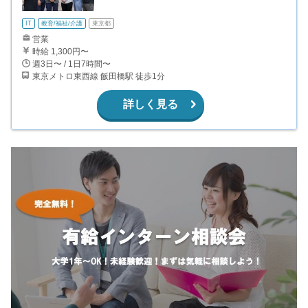
IT
教育/福祉/介護
東京都
営業
時給 1,300円〜
週3日〜 / 1日7時間〜
東京メトロ東西線 飯田橋駅 徒歩1分
詳しく見る