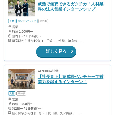
就活で無双できるガクチカ！人材業
界の法人営業インターンシップ
人材
コンサルティング
東京都
営業
時給 1,500円〜
週2日〜 / 1日5時間〜
新宿駅から徒歩10分（山手線、中央線、埼京線、湘南新宿ライン、ほか） 大久保駅から徒歩5分（中央線、総武線） 西武新宿駅から徒歩5分（西武新宿線） 新宿西口駅から徒歩7分（都営大江戸線）
詳しく見る
Wonders株式会社
【社長直下】急成長ベンチャーで営
業力を鍛えるインターン！
人材
東京都
営業
時給 1,400円〜
週2日〜 / 1日4時間〜
霞ケ関駅から徒歩6分（千代田線、丸ノ内線、日比谷線） 虎ノ門駅から徒歩2分（銀座線、日比谷線） 虎ノ門ヒルズ駅から徒歩5分（日比谷線）