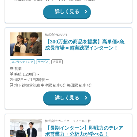
詳しく見る
株式会社DRAFT
【300万超の商品を提案】高単価×急
成長市場＝超実践型インターン！
コンサルティング
サービス
大阪府
営業
時給 1,200円〜
週2日〜 / 1日3時間〜
地下鉄御堂筋線 中津駅 徒歩6分 梅田駅 徒歩7分
詳しく見る
株式会社ブレイク・フィールド社
【長期インターン】即戦力のテレア
ポ営業力・分析力が学べる！