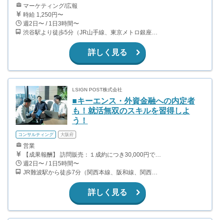
マーケティング/広報
時給 1,250円〜
週2日〜 / 1日3時間〜
渋谷駅より徒歩5分（JR山手線、東京メトロ銀座・半蔵門・副都心線）
詳しく見る
LSIGN POST株式会社
■キーエンス・外資金融への内定者
も！就活無双のスキルを習得しよ
う！
コンサルティング
大阪府
営業
【成果報酬】 訪問販売：１成約につき30,000円です。 例えば、光インターネットの成約であれば、平均的に2.5日で1件の契約が見込めます。（12,000円/1日6時間稼働） ＜月収例＞月に100万以上稼ぐ方もいます！ ・月5件成約：150,000円 ・月15件成約：450,000円 ・月30成約：900,000円➕マネジメントインセンティブ300,000円 合計1,200,000円 時給換算で2,000円程度が、平均的なインターン生の報酬となっています。
週2日〜 / 1日5時間〜
JR難波駅から徒歩7分（関西本線、阪和線、関西空港線） 大阪難波駅から徒歩13分（近鉄奈良線、阪神なんば線） 桜川駅から徒歩4分（大阪メトロ千日前線、阪神なんば線）
詳しく見る