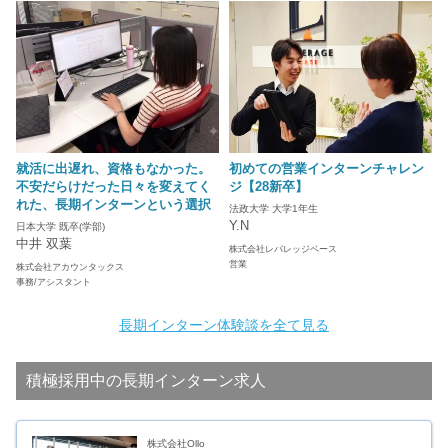
就活に出遅れ、資格もなかった。
初めての営業インターンチャレン
不安だらけだった日々を変えてく
ジ【28新卒】
れた、長期インターンという選択
法政大学 大学1年生
Y.N
日本大学 既卒(学部)
中井 双葉
株式会社レバレッジベース
営業
株式会社アカウンタックス
事務/アシスタント
長期インターン体験談を全て見る
積極採用中の長期インターン求人
株式会社Ollo