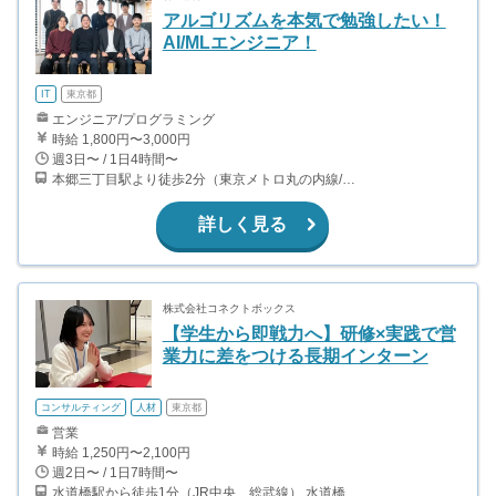
アルゴリズムを本気で勉強したい！
AI/MLエンジニア！
IT
東京都
エンジニア/プログラミング
時給 1,800円〜3,000円
週3日〜 / 1日4時間〜
本郷三丁目駅より徒歩2分（東京メトロ丸の内線/都営地下鉄大江戸線）
詳しく見る
株式会社コネクトボックス
【学生から即戦力へ】研修×実践で営
業力に差をつける長期インターン
コンサルティング
人材
東京都
営業
時給 1,250円〜2,100円
週2日〜 / 1日7時間〜
水道橋駅から徒歩1分（JR中央、総武線） 水道橋駅から徒歩6分（都営三田線）