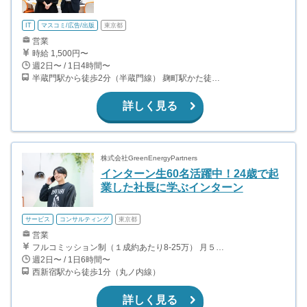
IT
マスコミ/広告/出版
東京都
営業
時給 1,500円〜
週2日〜 / 1日4時間〜
半蔵門駅から徒歩2分（半蔵門線） 麹町駅かた徒歩10分（有楽町線）
詳しく見る
株式会社GreenEnergyPartners
インターン生60名活躍中！24歳で起
業した社長に学ぶインターン
サービス
コンサルティング
東京都
営業
フルコミッション制（１成約あたり8-25万） 月５０万以上稼ぐインターン生も多数います！ ■収入例 ○入社１ヶ月目（明治大学2年生） 役職：アポインター 月間１契約×８万円＝８万円 ＋交通費 ○入社３ヶ月目（東京大学２年生） 役職：アポインター（ランク：ブロンズ） 月間３契約×10万円＝30万円 ＋交通費 ○入社６ヶ月目（早稲田大学３年生） 役職：アポインター（ランク：シルバー） 月間５契約×12万円＝60万円 ＋交通費 ○入社15ヶ月目（慶應大学３年生） 役職：クローザー 月間３契約×25万＝75万円 ＋交通費
週2日〜 / 1日6時間〜
西新宿駅から徒歩1分（丸ノ内線）
詳しく見る