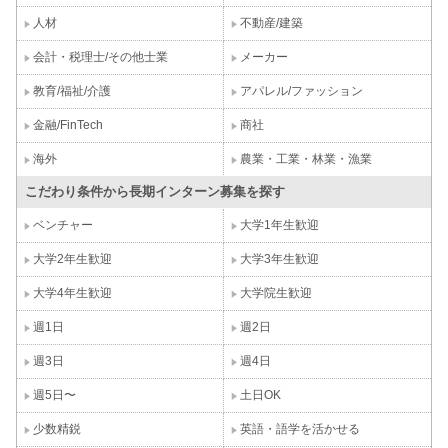
人材
不動産/建築
会計・税理士/その他士業
メーカー
教育/福祉/介護
アパレル/ファッション
金融/FinTech
商社
海外
農業・工業・林業・漁業
こだわり条件から長期インターン募集を探す
ベンチャー
大学1年生歓迎
大学2年生歓迎
大学3年生歓迎
大学4年生歓迎
大学院生歓迎
週1日
週2日
週3日
週4日
週5日〜
土日OK
少数精鋭
英語・語学を活かせる