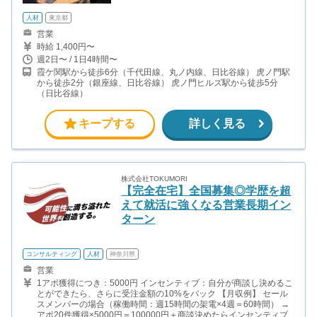
人材
東京都
営業
時給 1,400円〜
週2日〜 / 1日4時間〜
霞ケ関駅から徒歩6分（千代田線、丸ノ内線、日比谷線） 虎ノ門駅
から徒歩2分（銀座線、日比谷線） 虎ノ門ヒルズ駅から徒歩5分
（日比谷線）
キープする
詳しく見る
株式会社TOKUMORI
【完全在宅】全国募集◎学歴を超
えて就活に強くなる営業長期イン
ターン
コンサルティング
人材
神奈川県
営業
1アポ獲得につき：5000円 インセンティブ：自分が商談し決めるこ
とができたら、さらに受注金額の10%をバック 【月収例】 セール
スメンバーの場合（稼働時間：週15時間の架電×4週＝60時間） →
アポ20件獲得×5000円＝100000円＋商談決めたらインセンティブ