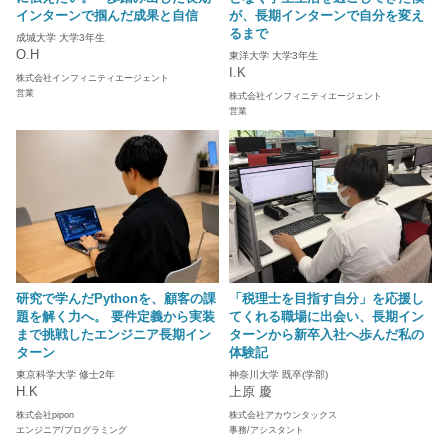
インターンで掴んだ成果と自信
が、長期インターンで自分を変え
るまで
成城大学 大学3年生
O.H
東洋大学 大学3年生
I.K
株式会社インフィニティエージェント
営業
株式会社インフィニティエージェント
営業
研究で学んだPythonを、顧客の課
「税理士を目指す自分」を応援し
題を解く力へ。 要件定義から実装
てくれる職場に出会い、長期イン
まで挑戦したエンジニア長期イン
ターンから新卒入社へ歩んだ私の
ターン
体験記
東京科学大学 修士2年
神奈川大学 既卒(学部)
H.K
上原 慶
株式会社pipon
株式会社アカウンタックス
エンジニア/プログラミング
事務/アシスタント