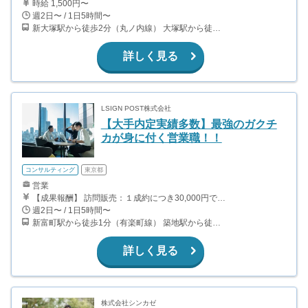
時給 1,500円〜
週2日〜 / 1日5時間〜
新大塚駅から徒歩2分（丸ノ内線） 大塚駅から徒歩8分（山手線）
詳しく見る
LSIGN POST株式会社
【大手内定実績多数】最強のガクチ
カが身に付く営業職！！
コンサルティング
東京都
営業
【成果報酬】 訪問販売：１成約につき30,000円です。 例えば、光インターネットの成約であれば、平均的に2.5日で1件の契約が見込めます。（12,000円/1日6時間稼働） ＜月収例＞月に50万以上稼ぐ方もいます！ ・月5件成約：150,000円 ・月15件成約：450,000円 ・月30成約：900,000円➕マネジメントインセンティブ300,000円 合計1,200,000円 時給換算で2,000円程度が、平均的なインターン生の報酬となっています。
週2日〜 / 1日5時間〜
新富町駅から徒歩1分（有楽町線） 築地駅から徒歩2分（日比谷線）
詳しく見る
株式会社シンカゼ