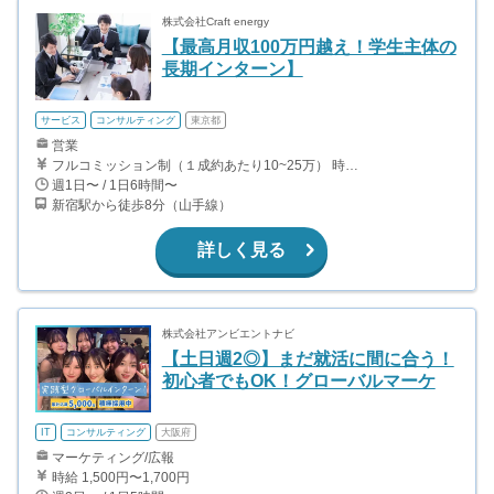
株式会社Craft energy
【最高月収100万円越え！学生主体の
長期インターン】
サービス
コンサルティング
東京都
営業
フルコミッション制（１成約あたり10~25万） 時給換算で（2000円〜2500円）程度が目安となります。 月100万を稼ぐ学生多数在籍しています。 ■収入例 〇入社1か月目（早稲田大学2年生） 役職：アポインター 月間1契約×10万円＝10万円 ＋交通費 〇入社3か月目（明治大学2年生） 役職：アポインター 月間2契約×13万円＝26万円 ＋交通費 〇入社6か月目（慶應義塾大学3年生） 役職：アポインター 月間5契約×15万円＝75万円 ＋交通費 〇入社15か月目（東京大学3年生） 役職：クローザー 月間3契約×25万=75万円 ＋交通費 交通費支給あり
週1日〜 / 1日6時間〜
新宿駅から徒歩8分（山手線）
詳しく見る
株式会社アンビエントナビ
【土日週2◎】まだ就活に間に合う！
初心者でもOK！グローバルマーケ
IT
コンサルティング
大阪府
マーケティング/広報
時給 1,500円〜1,700円