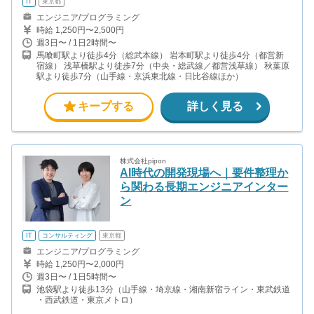
IT
東京都
エンジニア/プログラミング
時給 1,250円〜2,500円
週3日〜 / 1日2時間〜
馬喰町駅より徒歩4分（総武本線） 岩本町駅より徒歩4分（都営新
宿線） 浅草橋駅より徒歩7分（中央・総武線／都営浅草線） 秋葉原
駅より徒歩7分（山手線・京浜東北線・日比谷線ほか）
キープする
詳しく見る
株式会社pipon
AI時代の開発現場へ｜要件整理か
ら関わる長期エンジニアインター
ン
IT
コンサルティング
東京都
エンジニア/プログラミング
時給 1,250円〜2,000円
週3日〜 / 1日5時間〜
池袋駅より徒歩13分（山手線・埼京線・湘南新宿ライン・東武鉄道
・西武鉄道・東京メトロ）