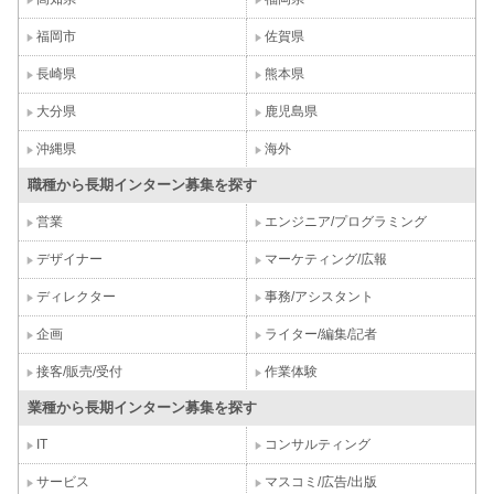
福岡市
佐賀県
長崎県
熊本県
大分県
鹿児島県
沖縄県
海外
職種から長期インターン募集を探す
営業
エンジニア/プログラミング
デザイナー
マーケティング/広報
ディレクター
事務/アシスタント
企画
ライター/編集/記者
接客/販売/受付
作業体験
業種から長期インターン募集を探す
IT
コンサルティング
サービス
マスコミ/広告/出版