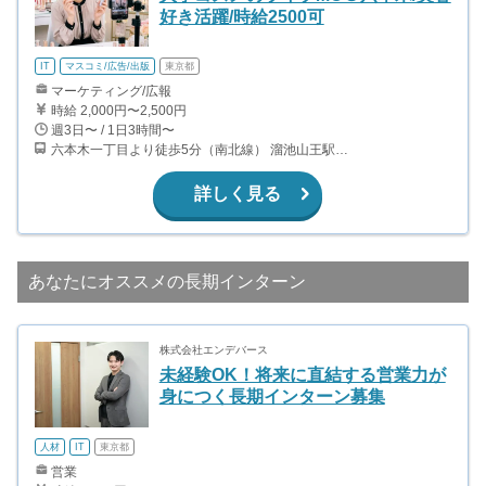
好き活躍/時給2500可
IT
マスコミ/広告/出版
東京都
マーケティング/広報
時給 2,000円〜2,500円
週3日〜 / 1日3時間〜
六本木一丁目より徒歩5分（南北線） 溜池山王駅より徒歩10分（銀座線） 六本木駅より徒歩12分（日比谷線）
詳しく見る
あなたにオススメの長期インターン
株式会社エンデバース
未経験OK！将来に直結する営業力が
身につく長期インターン募集
人材
IT
東京都
営業