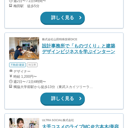
週2日〜 / 1日5時間〜
梅田駅 徒歩5分
詳しく見る
株式会社山田特殊技研DICE
設計事務所で「ものづくり」と建築
デザインビジネスを学ぶインターン
不動産/建築
埼玉県
デザイナー
時給 1,200円〜
週2日〜 / 1日4時間〜
獨協大学前駅から徒歩13分（東武スカイツリーライン、東武伊勢崎線、東武日光線、鬼怒川線）
詳しく見る
ULTRA SOCIAL株式会社
大手コスメのライブMC＠六本木/美容