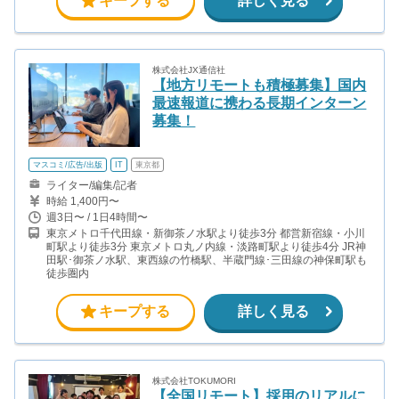
キープする
詳しく見る
株式会社JX通信社
【地方リモートも積極募集】国内
最速報道に携わる長期インターン
募集！
マスコミ/広告/出版
IT
東京都
ライター/編集/記者
時給 1,400円〜
週3日〜 / 1日4時間〜
東京メトロ千代田線・新御茶ノ水駅より徒歩3分 都営新宿線・小川
町駅より徒歩3分 東京メトロ丸ノ内線・淡路町駅より徒歩4分 JR神
田駅･御茶ノ水駅、東西線の竹橋駅、半蔵門線･三田線の神保町駅も
徒歩圏内
キープする
詳しく見る
株式会社TOKUMORI
【全国リモート】採用のリアルに