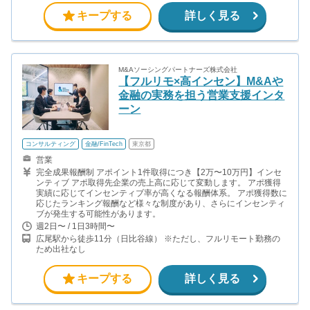
キープする
詳しく見る
M&Aソーシングパートナーズ株式会社
【フルリモ×高インセン】M&Aや
金融の実務を担う営業支援インタ
ーン
コンサルティング
金融/FinTech
東京都
営業
完全成果報酬制 アポイント1件取得につき【2万〜10万円】インセ
ンティブ アポ取得先企業の売上高に応じて変動します。 アポ獲得
実績に応じてインセンティブ率が高くなる報酬体系。 アポ獲得数に
応じたランキング報酬など様々な制度があり、さらにインセンティ
ブが発生する可能性があります。
週2日〜 / 1日3時間〜
広尾駅から徒歩11分（日比谷線） ※ただし、フルリモート勤務の
ため出社なし
キープする
詳しく見る