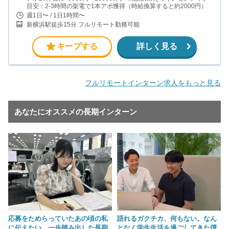
目安：2-3時間の架電で1本アポ獲得（時給換算すると約2000円）
週1日〜 / 1日1時間〜
新横浜駅徒歩15分 フルリモート勤務可能
キープする
詳しく見る
フルリモートインターン求人をもっと見る
あなたにオススメの長期インターン
応募をためらっていたあの頃の私
語れるガクチカ、何もない。なん
に伝えたい。一歩踏み出した長期
となく学生生活を過ごしてきた僕