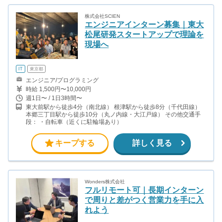
株式会社SCIEN
エンジニアインターン募集｜東大
松尾研発スタートアップで理論を
現場へ
IT
東京都
エンジニア/プログラミング
時給 1,500円〜10,000円
週1日〜 / 1日3時間〜
東大前駅から徒歩4分（南北線） 根津駅から徒歩8分（千代田線）
本郷三丁目駅から徒歩10分（丸ノ内線・大江戸線） その他交通手
段： ・自転車（近くに駐輪場あり）
キープする
詳しく見る
Wonders株式会社
フルリモート可｜長期インターン
で周りと差がつく営業力を手に入
れよう