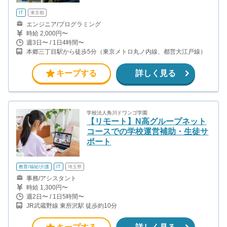
IT
東京都
エンジニア/プログラミング
時給 2,000円〜
週3日〜 / 1日4時間〜
本郷三丁目駅から徒歩5分（東京メトロ丸ノ内線、都営大江戸線）
キープする
詳しく見る
学校法人角川ドワンゴ学園
【リモート】N高グループネット
コースでの学校運営補助・生徒サ
ポート
教育/福祉/介護
IT
埼玉県
事務/アシスタント
時給 1,300円〜
週2日〜 / 1日5時間〜
JR武蔵野線 東所沢駅 徒歩約10分