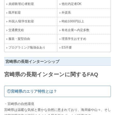
未経験/初心者歓迎
他社内定者OK
既卒歓迎
外資系
外国人/留学生歓迎
時給1000円以上
交通費支給
有名企業へ内定多数
服装・髪型自由
理系学生おすすめ
プログラミング勉強会あり
ES不要
宮崎県の長期インターンシップ
宮崎県の⻑期インターンに関するFAQ
①宮崎県のエリア特性とは？
・宮崎県の自然環境
宮崎県は温暖な気候と豊かな自然に恵まれており、海岸線や山々、そし