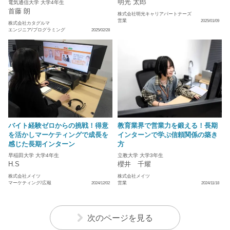
明光 太郎
電気通信大学 大学4年生
首藤 朗
株式会社明光キャリアパートナーズ
営業
2025/01/09
株式会社カタグルマ
エンジニア/プログラミング
2025/02/28
バイト経験ゼロからの挑戦！得意
教育業界で営業力を鍛える！長期
を活かしマーケティングで成長を
インターンで学ぶ信頼関係の築き
感じた長期インターン
方
早稲田大学 大学4年生
立教大学 大学3年生
H.S
櫻井 千耀
株式会社メイツ
株式会社メイツ
マーケティング/広報
営業
2024/12/02
2024/11/18
次のページを見る