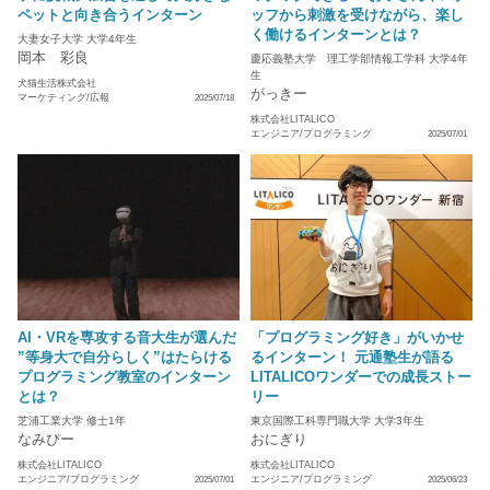
ペットと向き合うインターン
ッフから刺激を受けながら、楽し
く働けるインターンとは？
大妻女子大学 大学4年生
岡本 彩良
慶応義塾大学 理工学部情報工学科 大学4年
生
犬猫生活株式会社
がっきー
マーケティング/広報
2025/07/18
株式会社LITALICO
エンジニア/プログラミング
2025/07/01
AI・VRを専攻する音大生が選んだ
「プログラミング好き」がいかせ
”等身大で自分らしく”はたらける
るインターン！ 元通塾生が語る
プログラミング教室のインターン
LITALICOワンダーでの成長ストー
とは？
リー
芝浦工業大学 修士1年
東京国際工科専門職大学 大学3年生
なみぴー
おにぎり
株式会社LITALICO
株式会社LITALICO
エンジニア/プログラミング
エンジニア/プログラミング
2025/07/01
2025/06/23