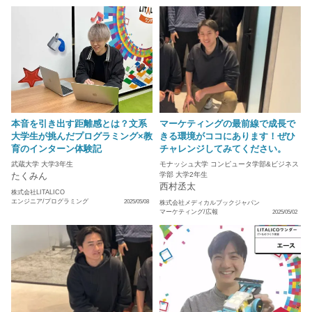
本音を引き出す距離感とは？文系
マーケティングの最前線で成長で
大学生が挑んだプログラミング×教
きる環境がココにあります！ぜひ
育のインターン体験記
チャレンジしてみてください。
武蔵大学 大学3年生
モナッシュ大学 コンピュータ学部&ビジネス
たくみん
学部 大学2年生
西村丞太
株式会社LITALICO
エンジニア/プログラミング
2025/05/08
株式会社メディカルブックジャパン
マーケティング/広報
2025/05/02