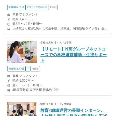
教育/福祉/介護
マスコミ/広告/出版
東京都
事務/アシスタント
時給 1,400円〜
週3日〜 / 1日4時間〜
大崎駅より徒歩10分（JR山手線、埼京線、湘南新宿ライン等） 品川駅より徒歩12分（JR山手線、京浜東北線、東海道線、横須賀線等） 五反田駅より徒歩12分（JR山手線・都営浅草線・東急池上線）
学校法人角川ドワンゴ学園
【リモート】N高グループネットコ
ースでの学校運営補助・生徒サポー
ト
教育/福祉/介護
IT
埼玉県
事務/アシスタント
時給 1,300円〜
週2日〜 / 1日5時間〜
JR武蔵野線 東所沢駅 徒歩約10分
学校法人角川ドワンゴ学園
教育×組織運営の長期インターン。