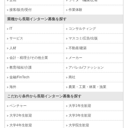
接客/販売/受付
作業体験
業種から長期インターン募集を探す
IT
コンサルティング
サービス
マスコミ/広告/出版
人材
不動産/建築
会計・税理士/その他士業
メーカー
教育/福祉/介護
アパレル/ファッション
金融/FinTech
商社
海外
農業・工業・林業・漁業
こだわり条件から長期インターン募集を探す
ベンチャー
大学1年生歓迎
大学2年生歓迎
大学3年生歓迎
大学4年生歓迎
大学院生歓迎