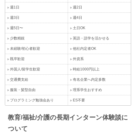
週1日
週2日
週3日
週4日
週5日〜
土日OK
少数精鋭
英語・語学を活かせる
未経験/初心者歓迎
他社内定者OK
既卒歓迎
外資系
外国人/留学生歓迎
時給1000円以上
交通費支給
有名企業へ内定多数
服装・髪型自由
理系学生おすすめ
プログラミング勉強会あり
ES不要
教育/福祉/介護の長期インターン体験談に
ついて