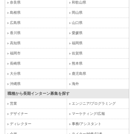
奈良県
和歌山県
島根県
岡山県
広島県
山口県
香川県
愛媛県
高知県
福岡県
福岡市
佐賀県
長崎県
熊本県
大分県
鹿児島県
沖縄県
海外
職種から長期インターン募集を探す
営業
エンジニア/プログラミング
デザイナー
マーケティング/広報
ディレクター
事務/アシスタント
企画
ライター/編集/記者