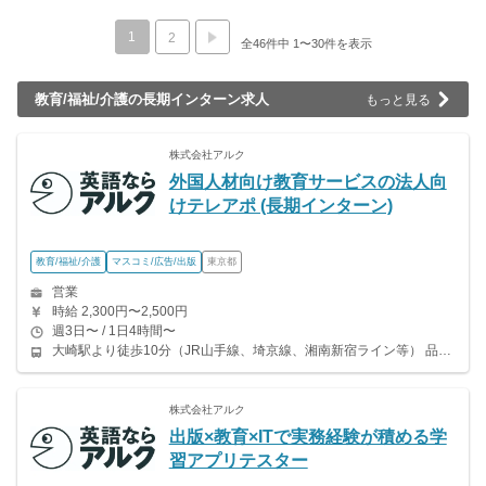
1
2
全46件中 1〜30件を表示
教育/福祉/介護の長期インターン求人
もっと見る
株式会社アルク
外国人材向け教育サービスの法人向
けテレアポ (長期インターン)
教育/福祉/介護
マスコミ/広告/出版
東京都
営業
時給 2,300円〜2,500円
週3日〜 / 1日4時間〜
大崎駅より徒歩10分（JR山手線、埼京線、湘南新宿ライン等） 品川駅より徒歩12分（JR山手線、京浜東北線、東海道線、横須賀線等） 五反田駅より徒歩12分（JR山手線・都営浅草線・東急池上線）
株式会社アルク
出版×教育×ITで実務経験が積める学
習アプリテスター