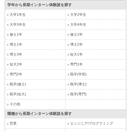
学年から長期インターン体験談を探す
大学1年生
大学2年生
大学3年生
大学4年生
修士1年
修士2年
博士1年
博士2年
博士3年
短大1年
短大2年
専門1年
専門2年
既卒(学部)
既卒(修士)
既卒(博士)
既卒(短大)
既卒(専門)
その他
職種から長期インターン体験談を探す
営業
エンジニア/プログラミング