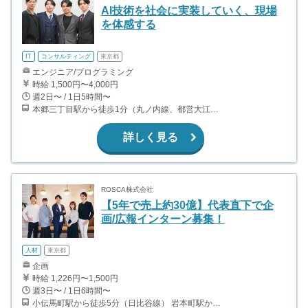
AI技術を社会に実装していく、現場
を体感する
IT
コンサルティング
東京都
エンジニア/プログラミング
時給 1,500円〜4,000円
週2日〜 / 1日5時間〜
本郷三丁目駅から徒歩1分（丸ノ内線、都営大江戸線）
詳しく見る
ROSCA株式会社
【5年で売上約30億】代表直下で企
画/広報インターン募集！
人材
東京都
企画
時給 1,226円〜1,500円
週3日〜 / 1日6時間〜
小伝馬町駅から徒歩5分（日比谷線） 岩本町駅から徒歩5分（都営新宿線） 馬喰町駅から徒歩6分（総武線） 秋葉原駅から徒歩12分（JR）