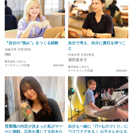
『自分の"強み"』をつくる経験
自分で考え、自分に責任を持つこ
と
法政大学 大学2年生
HM
中央大学 大学2年生
酒田亜衣子
株式会社これから
マーケティング/広報
2025/12/26
株式会社これから
マーケティング/広報
2025/12/26
営業職の内定が決まった私がマー
自分も一緒に「IT×ものづくり」に
ケに挑戦。広告を通して大好きな
ワクワクできる！ お子さんやスタ