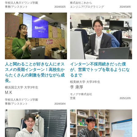
学校法人角川ドワンゴ学園
株式会社これから
事務/アシスタント
エンジニア/プログラミング
2024/03/25
2024/03/05
人と関わることが好きな人にオス
インターン不採用続きだった僕
スメの長期インターン！高校生か
が、営業でトップを取るようにな
らたくさんの刺激を受けながら成
るまで
長。
桜美林大学 大学3年生
李 康厚
横浜国立大学 大学3年生
M.K
モノグサ株式会社
営業
2025/12/05
学校法人角川ドワンゴ学園
事務/アシスタント
2024/03/04