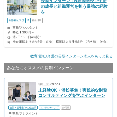
長期インターン｜N高等学校で生徒
の成長と組織運営を担う最強の経験
を
教育/福祉/介護
IT
神奈川県
事務/アシスタント
時給 1,300円〜
週2日〜 / 1日4時間〜
神奈川駅より徒歩3分（京急） 横浜駅より徒歩6分（JR各線） 神奈川県内の他キャンパスでも勤務も可能です！ ご相談ください。 （溝の口CP、川崎CP、湘南平塚CP）
教育/福祉/介護の長期インターン求人をもっと見る
あなたにオススメの長期インターン
税理士法人TARGA
未経験OK・浜松募集！実践的な財務
コンサルティングを学ぶインターン
会計・税理士/その他士業
コンサルティング
静岡県
事務/アシスタント