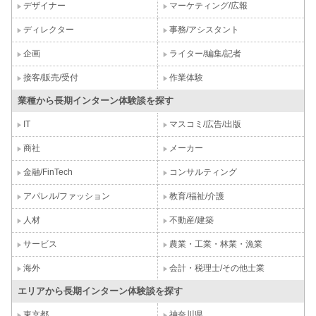
デザイナー
マーケティング/広報
ディレクター
事務/アシスタント
企画
ライター/編集/記者
接客/販売/受付
作業体験
業種から長期インターン体験談を探す
IT
マスコミ/広告/出版
商社
メーカー
金融/FinTech
コンサルティング
アパレル/ファッション
教育/福祉/介護
人材
不動産/建築
サービス
農業・工業・林業・漁業
海外
会計・税理士/その他士業
エリアから長期インターン体験談を探す
東京都
神奈川県