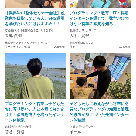
【業界No.1整体セミナー会社】起
プログラミング・教育・IT：長期
業家を目指している人、SNS運用
インターンを通じて、数字だけで
を学びたい人にはおすすめ！！
はない営業の本質を知る
立命館大学 国際関係学部 大学3年生
北海道大学 大学4年生
間地 滉樹
坂下 貴哉
株式会社メディカルブックジャパン
株式会社LITALICO
マーケティング/広報
営業
2025/04/24
2024/10/15
プログラミング・営業…子どもた
子どもたちに教えながら将来に必
ちに寄り添い、人と本気で向き合
要なプログラミングの知識と論理
う力・仮説思考力を培ったインタ
的思考が身についた長期インター
ーン体験談
ン体験談
東邦大学 大学4年生
立教大学 大学3年生
菅谷 秀道
ポール