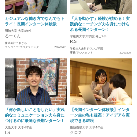
カジュアルな働き方でなんでもト
「人を動かす」経験が積める！実
ライ！長期インターン体験談
践的なコーチング力を身につけら
れる長期インターン！
明治大学 大学4年生
るーくん
早稲田大学大学院 修士2年
R.S
株式会社これから
エンジニア/プログラミング
2024/03/27
学校法人角川ドワンゴ学園
事務/アシスタント
2024/03/25
「何か新しいことをしたい」実践
【長期インターン体験談】インタ
的なコミュニケーション力を身に
ーン生の私も提案！アイデアを実
つけるのに最適な長期ンターン！
現できる環境
大阪大学 大学4年生
慶應義塾大学 大学4年生
I.S
クロス