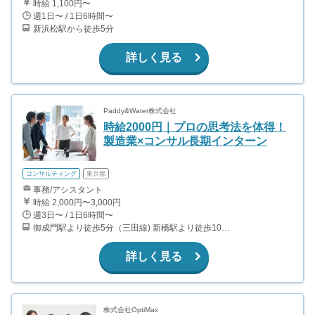
時給 1,100円〜
週1日〜 / 1日6時間〜
新浜松駅から徒歩5分
詳しく見る
Paddy&Water株式会社
時給2000円｜プロの思考法を体得！
製造業×コンサル長期インターン
コンサルティング
東京都
事務/アシスタント
時給 2,000円〜3,000円
週3日〜 / 1日6時間〜
御成門駅より徒歩5分（三田線) 新橋駅より徒歩10分（JR線・都営浅草線・銀座線）
詳しく見る
株式会社OptiMax