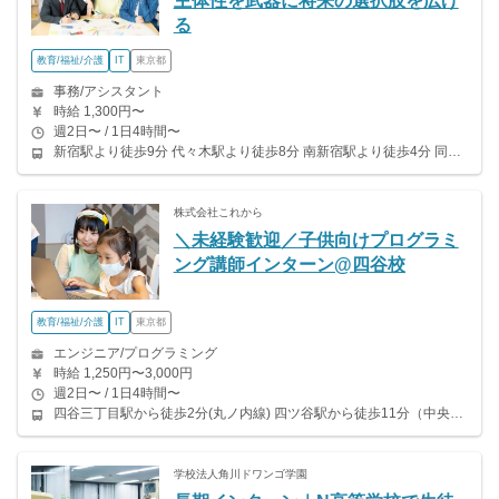
主体性を武器に将来の選択肢を広げ
る
教育/福祉/介護
IT
東京都
事務/アシスタント
時給 1,300円〜
週2日〜 / 1日4時間〜
新宿駅より徒歩9分 代々木駅より徒歩8分 南新宿駅より徒歩4分 同エリア内の他キャンパスでの勤務も可能です！ （御茶ノ水、秋葉原、晴海、東陽町、錦糸町駅北口）
株式会社これから
＼未経験歓迎／子供向けプログラミ
ング講師インターン@四谷校
教育/福祉/介護
IT
東京都
エンジニア/プログラミング
時給 1,250円〜3,000円
週2日〜 / 1日4時間〜
四谷三丁目駅から徒歩2分(丸ノ内線) 四ツ谷駅から徒歩11分（中央線、総武線、丸ノ内線、南北線） 曙橋駅から徒歩10分(都営新宿線) 信濃町駅から徒歩12分(JR総武線)
学校法人角川ドワンゴ学園