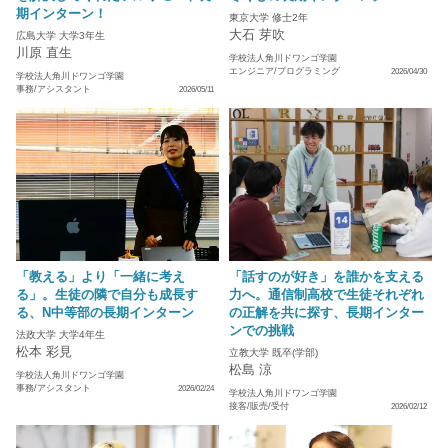
期インターン！
東京大学 修士2年
大石 芽吹
広島大学 大学3年生
川原 直生
学校法人角川ドワンゴ学園
エンジニア/プログラミング
2026/04/30
学校法人角川ドワンゴ学園
事務/アシスタント
2026/05/11
「教える」より「一緒に考え
「話すのが好き」を誰かを支える
る」。生徒の隣で自分も成長す
力へ。通信制高校で生徒それぞれ
る、N中等部の長期インターン
の正解を共に探す、長期インター
ンでの挑戦
法政大学 大学4年生
松本 彩見
立教大学 既卒(学部)
松島 涼
学校法人角川ドワンゴ学園
事務/アシスタント
2026/02/24
学校法人角川ドワンゴ学園
接客/販売/受付
2026/02/12