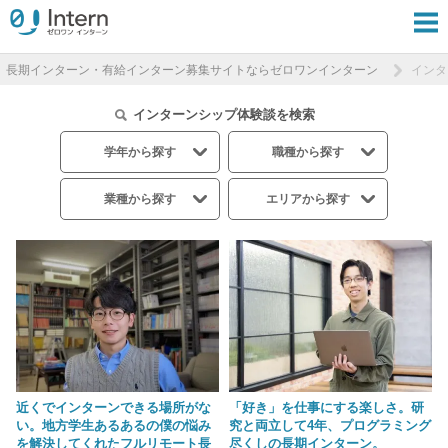
長期インターン・有給インターン募集サイトならゼロワンインターン
インタ
インターンシップ体験談を検索
学年から探す
職種から探す
業種から探す
エリアから探す
近くでインターンできる場所がな
「好き」を仕事にする楽しさ。研
い。地方学生あるあるの僕の悩み
究と両立して4年、プログラミング
を解決してくれたフルリモート長
尽くしの長期インターン。