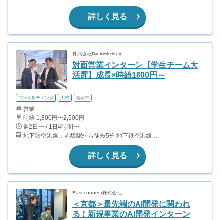
詳しく見る
株式会社Be Ambitious
対面営業インターン【学生チーム大
活躍】成長×時給1800円～
コンサルティング
人材
福岡県
営業
時給 1,800円〜2,500円
週2日〜 / 1日4時間〜
地下鉄空港線：赤坂駅から徒歩5分 地下鉄空港線：天神駅から徒歩10分
詳しく見る
Baseconnect株式会社
＜京都＞最先端のAI開発に関われ
る！新規事業のAI開発インターン