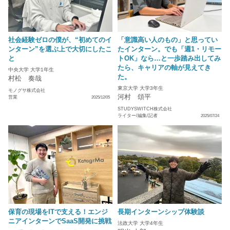
社会経験ゼロの僕が、“初めてのイ
「意識高い人のもの」と思ってい
ンターン”を選ぶ上で大切にしたこ
たインターン。でも「週1・リモー
と
トOK」なら…と一歩踏み出してみ
たら、キャリアの軸が見えてき
中央大学 大学1年生
た。
村松 奏哉
東京大学 大学3年生
モノグサ株式会社
河村 頌平
営業
2025/12/05
STUDYSWITCH株式会社
ライター/編集/記者
2025/07/24
保育の現場をITで支える！エンジ
長期インターンシップ体験談
ニアインターンでSaaS開発に挑戦
法政大学 大学4年生