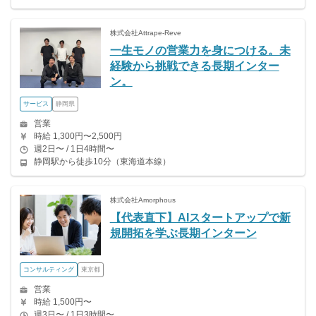
株式会社Attrape-Reve
一生モノの営業力を身につける。未
経験から挑戦できる長期インター
ン。
サービス
静岡県
営業
時給 1,300円〜2,500円
週2日〜 / 1日4時間〜
静岡駅から徒歩10分（東海道本線）
株式会社Amorphous
【代表直下】AIスタートアップで新
規開拓を学ぶ長期インターン
コンサルティング
東京都
営業
時給 1,500円〜
週3日〜 / 1日3時間〜