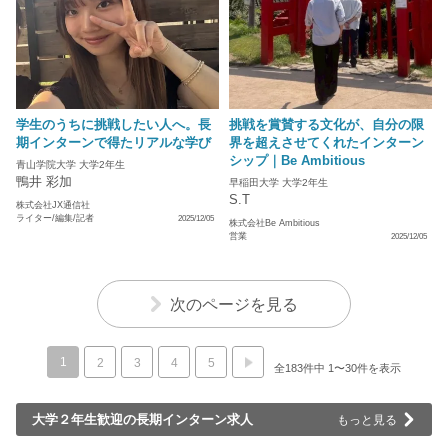
学生のうちに挑戦したい人へ。長
挑戦を賞賛する文化が、自分の限
期インターンで得たリアルな学び
界を超えさせてくれたインターン
シップ｜Be Ambitious
青山学院大学 大学2年生
鴨井 彩加
早稲田大学 大学2年生
S.T
株式会社JX通信社
ライター/編集/記者
2025/12/05
株式会社Be Ambitious
営業
2025/12/05
次のページを見る
1
2
3
4
5
全183件中 1〜30件を表示
大学２年生歓迎の長期インターン求人
もっと見る