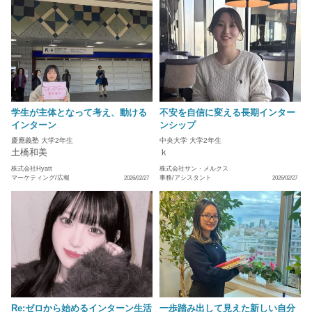
学生が主体となって考え、動ける
不安を自信に変える長期インター
インターン
ンシップ
慶應義塾 大学2年生
中央大学 大学2年生
土橋和美
ｋ
株式会社Hyatt
株式会社サン・メルクス
マーケティング/広報
事務/アシスタント
2026/02/27
2026/02/27
Re:ゼロから始めるインターン生活
一歩踏み出して見えた新しい自分