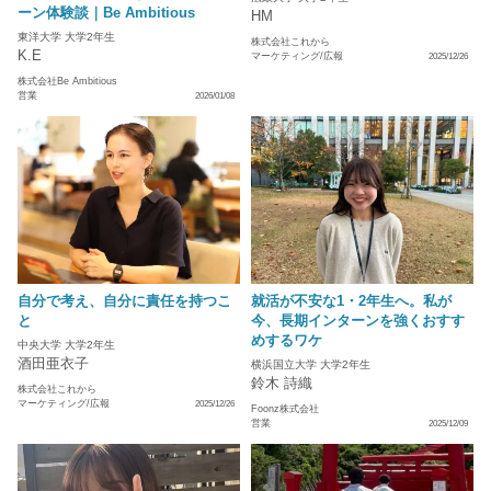
ーン体験談｜Be Ambitious
HM
東洋大学 大学2年生
株式会社これから
K.E
マーケティング/広報
2025/12/26
株式会社Be Ambitious
営業
2026/01/08
自分で考え、自分に責任を持つこ
就活が不安な1・2年生へ。私が
と
今、長期インターンを強くおすす
めするワケ
中央大学 大学2年生
酒田亜衣子
横浜国立大学 大学2年生
鈴木 詩織
株式会社これから
マーケティング/広報
2025/12/26
Foonz株式会社
営業
2025/12/09