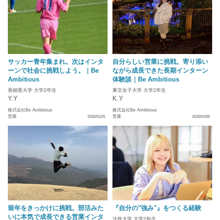
サッカー青年集まれ。次はインタ
自分らしい営業に挑戦。寄り添い
ーンで社会に挑戦しよう。｜Be
ながら成長できた長期インターン
Ambitious
体験談｜Be Ambitious
亜細亜大学 大学2年生
東京女子大学 大学2年生
Y.Y
K.Y
株式会社Be Ambitious
株式会社Be Ambitious
営業
営業
2026/01/26
2026/01/08
留年をきっかけに挑戦。部活みた
『自分の"強み"』をつくる経験
いに本気で成長できる営業インタ
法政大学 大学2年生