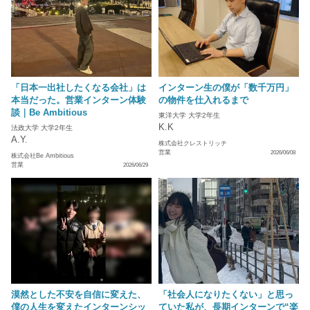
「日本一出社したくなる会社」は
インターン生の僕が「数千万円」
本当だった。営業インターン体験
の物件を仕入れるまで
談｜Be Ambitious
東洋大学 大学2年生
K.K
法政大学 大学2年生
A.Y.
株式会社クレストリッチ
営業
2026/06/08
株式会社Be Ambitious
営業
2026/06/29
漠然とした不安を自信に変えた、
「社会人になりたくない」と思っ
僕の人生を変えたインターンシッ
ていた私が、長期インターンで“楽