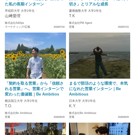
た私の長期インターン
切さ」とリアルな成長
早稲田大学 大学2年生
慶應義塾大学 大学2年生
山﨑愛理
T.K
株式会社AdOps
株式会社PM Agent
マーケティング/広報
営業
2026/07/16
2026/07/15
「契約を取る営業」から「信頼さ
まるで部活のような環境で、本気
れる営業」へ。営業インターンで
になれた営業インターン｜Be
変わった価値観｜Be Ambitios
Ambitious
横浜国立大学 大学2年生
日本大学 大学2年生
T.O.
K.Y.
株式会社Be Ambitious
株式会社Be Ambitious
営業
営業
2026/06/29
2026/06/29