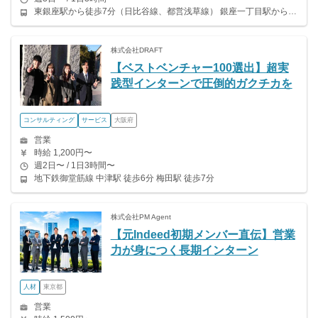
東銀座駅から徒歩7分（日比谷線、都営浅草線） 銀座一丁目駅から徒歩3分（有楽町線） 宝町駅から徒歩3分（都営浅草線） 京橋駅から徒歩4分（銀座線）
株式会社DRAFT
【ベストベンチャー100選出】超実
践型インターンで圧倒的ガクチカを
コンサルティング
サービス
大阪府
営業
時給 1,200円〜
週2日〜 / 1日3時間〜
地下鉄御堂筋線 中津駅 徒歩6分 梅田駅 徒歩7分
株式会社PM Agent
【元Indeed初期メンバー直伝】営業
力が身につく長期インターン
人材
東京都
営業