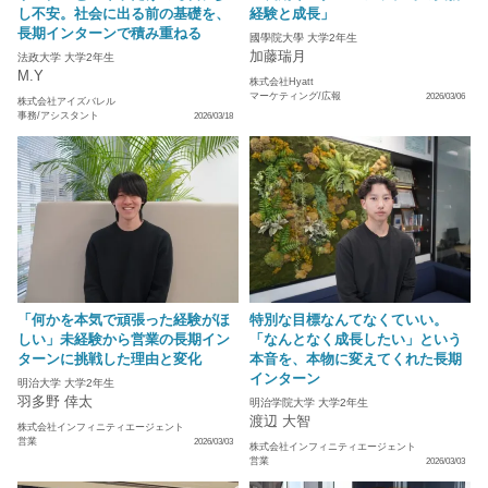
し不安。社会に出る前の基礎を、
経験と成長」
長期インターンで積み重ねる
國學院大學 大学2年生
加藤瑞月
法政大学 大学2年生
M.Y
株式会社Hyatt
マーケティング/広報
2026/03/06
株式会社アイズバレル
事務/アシスタント
2026/03/18
「何かを本気で頑張った経験がほ
特別な目標なんてなくていい。
しい」未経験から営業の長期イン
「なんとなく成長したい」という
ターンに挑戦した理由と変化
本音を、本物に変えてくれた長期
インターン
明治大学 大学2年生
羽多野 倖太
明治学院大学 大学2年生
渡辺 大智
株式会社インフィニティエージェント
営業
2026/03/03
株式会社インフィニティエージェント
営業
2026/03/03