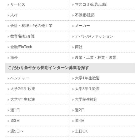
サービス
マスコミ/広告/出版
人材
不動産/建築
会計・税理士/その他士業
メーカー
教育/福祉/介護
アパレル/ファッション
金融/FinTech
商社
海外
農業・工業・林業・漁業
こだわり条件から長期インターン募集を探す
ベンチャー
大学1年生歓迎
大学2年生歓迎
大学3年生歓迎
大学4年生歓迎
大学院生歓迎
週1日
週2日
週3日
週4日
週5日〜
土日OK