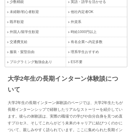
少数精鋭
英語・語学を活かせる
未経験/初心者歓迎
他社内定者OK
既卒歓迎
外資系
外国人/留学生歓迎
時給1000円以上
交通費支給
有名企業へ内定多数
服装・髪型自由
理系学生おすすめ
プログラミング勉強会あり
ES不要
大学2年生の長期インターン体験談につ
いて
大学2年生の長期インターン体験談のページでは、大学2年生たちが
長期インターンシップで経験したリアルなストーリーを紹介してい
ます。彼らの体験談は、実際の職場での学びや自分自身を見つめ直
すプロセス、そしてこれらがどう未来のキャリアに結びつくのかに
ついて、親しみやすく語られています。ここに集められた長期イン