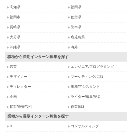
高知県
福岡県
福岡市
佐賀県
長崎県
熊本県
大分県
鹿児島県
沖縄県
海外
職種から長期インターン募集を探す
営業
エンジニア/プログラミング
デザイナー
マーケティング/広報
ディレクター
事務/アシスタント
企画
ライター/編集/記者
接客/販売/受付
作業体験
業種から長期インターン募集を探す
IT
コンサルティング