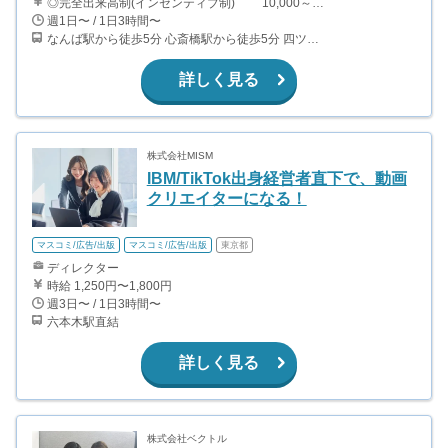
◎完全出来高制(インセンティブ制) 10,000～15,000円/件 その他、達成・ランキング・マネジメントインセンティブなど 月収例) 50h/月の勤務 80,000円 獲得報酬+勤務最低保証金+達成報酬 80h/月の勤務 130,000円 獲得報酬+勤務最低保証金+達成報酬 80h/月の勤務（昇格者） 200,000円 獲得報酬+勤務最低保証金+達成報酬+マネジメント報酬 ◎交通費全額支給 ◎就活サポート充実 当社の人事担当が就活面談やES添削◎ 就活に不安な方や就活真っ只中の方でも安心！
週1日〜 / 1日3時間〜
なんば駅から徒歩5分 心斎橋駅から徒歩5分 四ツ橋駅から徒歩7分 長堀橋駅から徒歩10分
詳しく見る
株式会社MISM
IBM/TikTok出身経営者直下で、動画
クリエイターになる！
マスコミ/広告/出版
マスコミ/広告/出版
東京都
ディレクター
時給 1,250円〜1,800円
週3日〜 / 1日3時間〜
六本木駅直結
詳しく見る
株式会社ベクトル