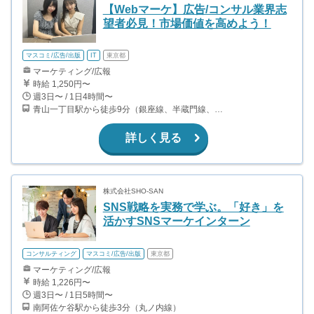
【Webマーケ】広告/コンサル業界志
望者必見！市場価値を高めよう！
マスコミ/広告/出版
IT
東京都
マーケティング/広報
時給 1,250円〜
週3日〜 / 1日4時間〜
青山一丁目駅から徒歩9分（銀座線、半蔵門線、大江戸線） 赤坂駅から徒歩12分（千代田線）
詳しく見る
株式会社SHO-SAN
SNS戦略を実務で学ぶ。「好き」を
活かすSNSマーケインターン
コンサルティング
マスコミ/広告/出版
東京都
マーケティング/広報
時給 1,226円〜
週3日〜 / 1日5時間〜
南阿佐ケ谷駅から徒歩3分（丸ノ内線）