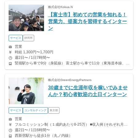
株式会社Kokua.N
【富士市】初めての営業を知れる！
営業力、提案力を習得するインター
ン
サービス
静岡県
営業
時給 1,300円〜1,700円
週2日〜 / 1日7時間〜
竪堀駅から車で9分（身延線） 富士駅から車で11分（東海道本線、身延線）
株式会社GreenEnergyPartners
30歳までに生涯年収を稼いでみませ
んか？初心者歓迎の土日インターン
サービス
コンサルティング
東京都
営業
フルコミッション制（１成約あたり8-25万） ■収入例 (それぞれ月間約50〜60時間稼働) ○入社３ヶ月目（東京大学２年生） 役職：アポインター（ランク：ブロンズ） 月間３契約×10万円＝30万円 ＋交通費 ○入社６ヶ月目（早稲田大学３年生） 役職：アポインター（ランク：シルバー） 月間５契約×12万円＝60万円 ＋交通費 ○入社15ヶ月目（慶応大学３年生） 役職：クローザー 月間３契約×25万＝75万円 ＋交通費 更に支部長にランクアップすると、1件の完工につき6万円〜20万円のインセンティブが発生します。 その他にも四半期ボーナスなど多数インセンティブあり。
週2日〜 / 1日6時間〜
西新宿駅から徒歩1分（丸ノ内線）