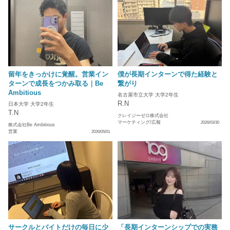
留年をきっかけに覚醒。営業イン
僕が長期インターンで得た経験と
ターンで成長をつかみ取る｜Be
繋がり
Ambitious
名古屋市立大学 大学2年生
R.N
日本大学 大学2年生
T.N
クレイジーゼロ株式会社
マーケティング/広報
2026/03/30
株式会社Be Ambitious
営業
2026/05/01
サークルとバイトだけの毎日に少
「長期インターンシップでの実務