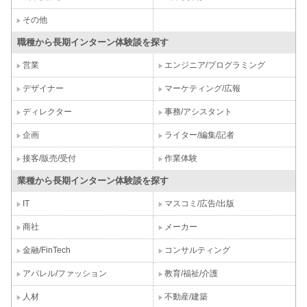
その他
職種から長期インターン体験談を探す
営業
エンジニア/プログラミング
デザイナー
マーケティング/広報
ディレクター
事務/アシスタント
企画
ライター/編集/記者
接客/販売/受付
作業体験
業種から長期インターン体験談を探す
IT
マスコミ/広告/出版
商社
メーカー
金融/FinTech
コンサルティング
アパレル/ファッション
教育/福祉/介護
人材
不動産/建築