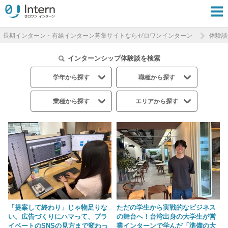
長期インターン・有給インターン募集サイトならゼロワンインターン
体験談
インターンシップ体験談を検索
学年から探す
職種から探す
業種から探す
エリアから探す
「提案して終わり」じゃ物足りな
ただの学生から実戦的なビジネス
い。広告づくりにハマって、プラ
の舞台へ！台湾出身の大学生が営
イベートのSNSの見方まで変わっ
業インターンで学んだ「準備の大