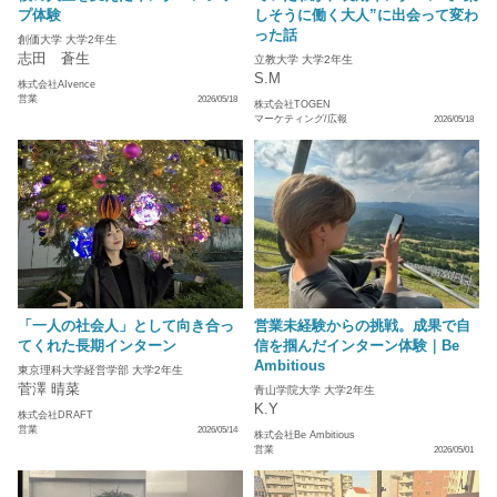
プ体験
しそうに働く大人”に出会って変わ
った話
創価大学 大学2年生
志田 蒼生
立教大学 大学2年生
S.M
株式会社AIvence
営業
2026/05/18
株式会社TOGEN
マーケティング/広報
2026/05/18
「一人の社会人」として向き合っ
営業未経験からの挑戦。成果で自
てくれた長期インターン
信を掴んだインターン体験｜Be
Ambitious
東京理科大学経営学部 大学2年生
菅澤 晴菜
青山学院大学 大学2年生
K.Y
株式会社DRAFT
営業
2026/05/14
株式会社Be Ambitious
営業
2026/05/01