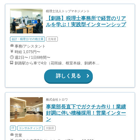
税理士法人トップマネジメント
【釧路】税理士事務所で経営のリア
ルを学ぶ！実践型インターンシップ
会計・税理士/その他士業
北海道
事務/アシスタント
時給 1,075円〜
週2日〜 / 1日6時間〜
釧路駅から車で4分（花咲線、根室本線、釧網本線）
詳しく見る
株式会社トロワ
事業部長直下でガクチカ作り！業績
好調に伴い積極採用！営業インター
ン
IT
コンサルティング
大阪府
営業