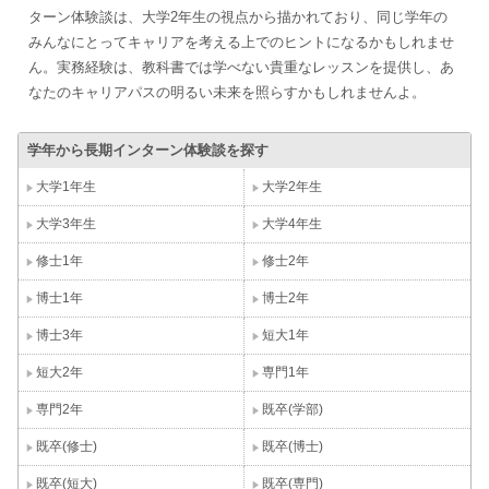
ターン体験談は、大学2年生の視点から描かれており、同じ学年の
みんなにとってキャリアを考える上でのヒントになるかもしれませ
ん。実務経験は、教科書では学べない貴重なレッスンを提供し、あ
なたのキャリアパスの明るい未来を照らすかもしれませんよ。
学年から長期インターン体験談を探す
大学1年生
大学2年生
大学3年生
大学4年生
修士1年
修士2年
博士1年
博士2年
博士3年
短大1年
短大2年
専門1年
専門2年
既卒(学部)
既卒(修士)
既卒(博士)
既卒(短大)
既卒(専門)