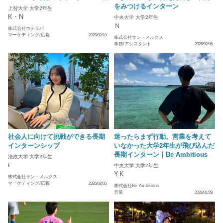
をみつけるインターン
上智大学 大学2年生
K・N
中央大学 大学2年生
Ｎ
株式会社ホテラバ
マーケティング/広報
2026/02/10
株式会社サン・メルクス
事務/アシスタント
2026/02/06
社会人に向けて挑戦ができる長期
迷ったらまず行動。営業を考えて
インターンシップ
いなかった大学2年生が飛び込んだ
長期インターン｜Be Ambitious
法政大学 大学2年生
t
中央大学 大学2年生
Y.K
株式会社サン・メルクス
マーケティング/広報
2026/02/05
株式会社Be Ambitious
営業
2026/01/29