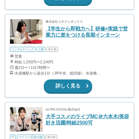
株式会社コネクトボックス
【学生から即戦力へ】研修×実践で営
業力に差をつける長期インターン
コンサルティング
人材
東京都
営業
時給 1,250円〜2,100円
週2日〜 / 1日7時間〜
水道橋駅から徒歩1分（JR中央、総武線） 水道橋駅から徒歩6分（都営三田線）
詳しく見る
ULTRA SOCIAL株式会社
大手コスメのライブMC＠六本木/美容
好き活躍/時給2500可
IT
マスコミ/広告/出版
東京都