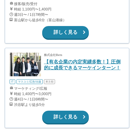
接客/販売/受付
時給 1,100円〜1,400円
週3日〜 / 1日7時間〜
富山駅から徒歩6分（富山港線）
詳しく見る
株式会社Bets
【有名企業の内定実績多数！】圧倒
的に成長できるマーケインターン！
IT
マスコミ/広告/出版
東京都
マーケティング/広報
時給 1,400円〜3,000円
週4日〜 / 1日6時間〜
渋谷駅より徒歩5分
詳しく見る