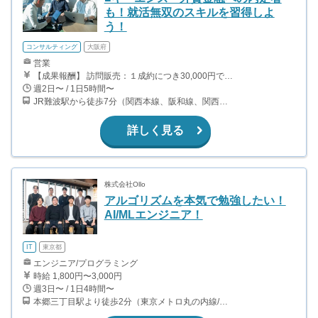
も！就活無双のスキルを習得しよ
う！
コンサルティング
大阪府
営業
【成果報酬】 訪問販売：１成約につき30,000円です。 例えば、光インターネットの成約であれば、平均的に2.5日で1件の契約が見込めます。（12,000円/1日6時間稼働） ＜月収例＞月に100万以上稼ぐ方もいます！ ・月5件成約：150,000円 ・月15件成約：450,000円 ・月30成約：900,000円➕マネジメントインセンティブ300,000円 合計1,200,000円 時給換算で2,000円程度が、平均的なインターン生の報酬となっています。
週2日〜 / 1日5時間〜
JR難波駅から徒歩7分（関西本線、阪和線、関西空港線） 大阪難波駅から徒歩13分（近鉄奈良線、阪神なんば線） 桜川駅から徒歩4分（大阪メトロ千日前線、阪神なんば線）
詳しく見る
株式会社Ollo
アルゴリズムを本気で勉強したい！
AI/MLエンジニア！
IT
東京都
エンジニア/プログラミング
時給 1,800円〜3,000円
週3日〜 / 1日4時間〜
本郷三丁目駅より徒歩2分（東京メトロ丸の内線/都営地下鉄大江戸線）