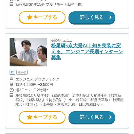
新横浜駅徒歩15分 フルリモート勤務可能
キープする
詳しく見る
株式会社エムニ
松尾研×京大発AI｜知を実装に変
える。エンジニア長期インターン
募集
IT
東京都
エンジニア/プログラミング
時給 1,250円〜2,500円
週3日〜 / 1日2時間〜
馬喰町駅より徒歩4分（総武本線） 岩本町駅より徒歩4分（都営新
宿線） 浅草橋駅より徒歩7分（中央・総武線／都営浅草線） 秋葉原
駅より徒歩7分（山手線・京浜東北線・日比谷線ほか）
キープする
詳しく見る