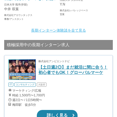
Y.N
日本大学 既卒(学部)
中井 双葉
株式会社レバレッジベース
営業
株式会社アカウンタックス
事務/アシスタント
長期インターン体験談を全て見る
積極採用中の長期インターン求人
株式会社アンビエントナビ
【土日週2◎】まだ就活に間に合う！
初心者でもOK！グローバルマーケ
IT
コンサルティング
大阪府
マーケティング/広報
時給 1,500円〜1,700円
週2日〜 / 1日5時間〜
梅田駅 徒歩5分
詳しく見る