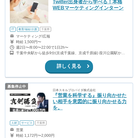
Twitter出身者から学べる！本格
WEBマーケティングインターン
IT
教育/福祉/介護
千葉県
マーケティング/広報
時給 1,500円〜
週2日〜/8:00〜22:00で1日2h〜
千葉中央駅から徒歩9分(京成千葉線、京成千原線) 葭川公園駅から
徒歩3分(千葉都市モノレール) 栄町駅から徒歩8分(千葉都市モノレ
ール) 県庁前駅から徒歩9分(千葉都市モノレール)
詳しく見る
募集停止中
日本スキルプロバイダ株式会社
『営業を科学する』振り向かせた
い相手を意図的に振り向かせる力
を。
人材
サービス
千葉県
営業
時給 1,172円〜2,000円