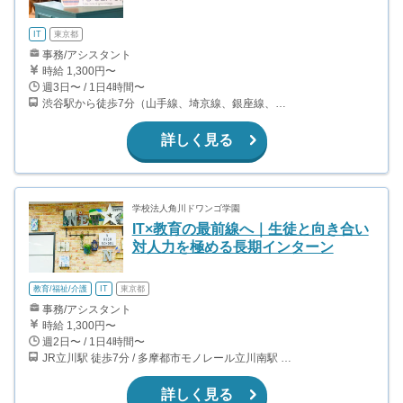
IT
東京都
事務/アシスタント
時給 1,300円〜
週3日〜 / 1日4時間〜
渋谷駅から徒歩7分（山手線、埼京線、銀座線、半蔵門線、ほか）
詳しく見る
学校法人角川ドワンゴ学園
IT×教育の最前線へ｜生徒と向き合い
対人力を極める長期インターン
教育/福祉/介護
IT
東京都
事務/アシスタント
時給 1,300円〜
週2日〜 / 1日4時間〜
JR立川駅 徒歩7分 / 多摩都市モノレール立川南駅 徒歩7分 東京都多摩地区の別キャンパスでの勤務も可能です！ 武蔵境、聖蹟桜ヶ丘
詳しく見る