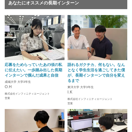
あなたにオススメの長期インターン
応募をためらっていたあの頃の私
語れるガクチカ、何もない。なん
に伝えたい。一歩踏み出した長期
となく学生生活を過ごしてきた僕
インターンで掴んだ成果と自信
が、長期インターンで自分を変え
るまで
成城大学 大学3年生
O.H
東洋大学 大学3年生
I.K
株式会社インフィニティエージェント
営業
株式会社インフィニティエージェント
営業