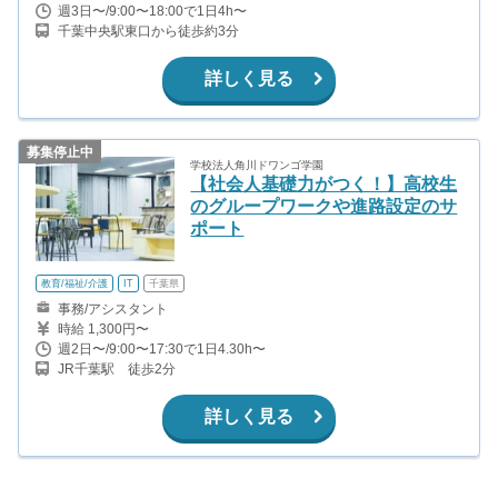
週3日〜/9:00〜18:00で1日4h〜
千葉中央駅東口から徒歩約3分
詳しく見る
募集停止中
学校法人角川ドワンゴ学園
【社会人基礎力がつく！】高校生
のグループワークや進路設定のサ
ポート
教育/福祉/介護
IT
千葉県
事務/アシスタント
時給 1,300円〜
週2日〜/9:00〜17:30で1日4.30h〜
JR千葉駅 徒歩2分
詳しく見る