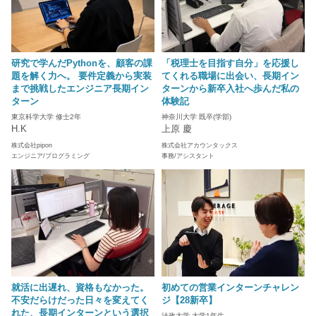
研究で学んだPythonを、顧客の課
「税理士を目指す自分」を応援し
題を解く力へ。 要件定義から実装
てくれる職場に出会い、長期イン
まで挑戦したエンジニア長期イン
ターンから新卒入社へ歩んだ私の
ターン
体験記
東京科学大学 修士2年
神奈川大学 既卒(学部)
H.K
上原 慶
株式会社pipon
株式会社アカウンタックス
エンジニア/プログラミング
事務/アシスタント
就活に出遅れ、資格もなかった。
初めての営業インターンチャレン
不安だらけだった日々を変えてく
ジ【28新卒】
れた、長期インターンという選択
法政大学 大学1年生