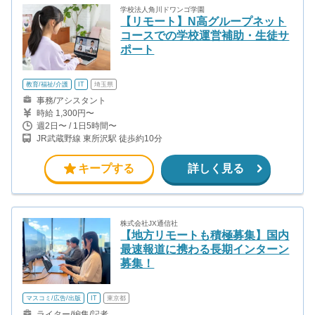
学校法人角川ドワンゴ学園
【リモート】N高グループネット
コースでの学校運営補助・生徒サ
ポート
教育/福祉/介護
IT
埼玉県
事務/アシスタント
時給 1,300円〜
週2日〜 / 1日5時間〜
JR武蔵野線 東所沢駅 徒歩約10分
キープする
詳しく見る
株式会社JX通信社
【地方リモートも積極募集】国内
最速報道に携わる長期インターン
募集！
マスコミ/広告/出版
IT
東京都
ライター/編集/記者