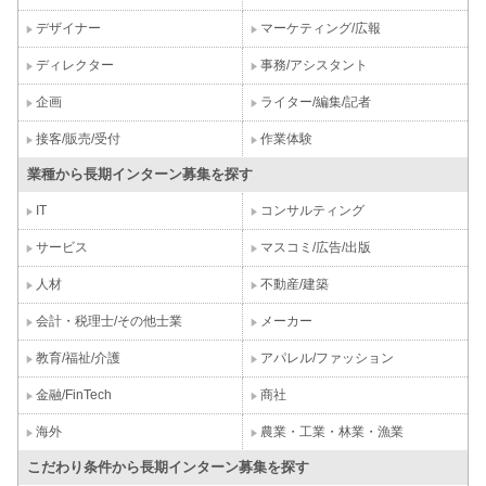
デザイナー
マーケティング/広報
ディレクター
事務/アシスタント
企画
ライター/編集/記者
接客/販売/受付
作業体験
業種から長期インターン募集を探す
IT
コンサルティング
サービス
マスコミ/広告/出版
人材
不動産/建築
会計・税理士/その他士業
メーカー
教育/福祉/介護
アパレル/ファッション
金融/FinTech
商社
海外
農業・工業・林業・漁業
こだわり条件から長期インターン募集を探す