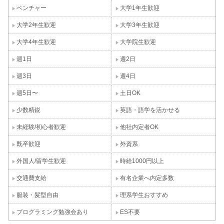
ベンチャー
大学1年生歓迎
大学2年生歓迎
大学3年生歓迎
大学4年生歓迎
大学院生歓迎
週1日
週2日
週3日
週4日
週5日〜
土日OK
少数精鋭
英語・語学を活かせる
未経験/初心者歓迎
他社内定者OK
既卒歓迎
外資系
外国人/留学生歓迎
時給1000円以上
交通費支給
有名企業へ内定多数
服装・髪型自由
理系学生おすすめ
プログラミング勉強会あり
ES不要