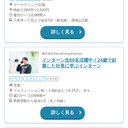
マーケティング/広報
時給 2,000円〜2,500円
週3日〜 / 1日3時間〜
六本木一丁目より徒歩5分（南北線） 溜池山王駅より徒歩10分（銀座線） 六本木駅より徒歩12分（日比谷線）
詳しく見る
株式会社GreenEnergyPartners
インターン生60名活躍中！24歳で起
業した社長に学ぶインターン
サービス
コンサルティング
東京都
営業
フルコミッション制（１成約あたり8-25万） 月５０万以上稼ぐインターン生も多数います！ ■収入例 ○入社１ヶ月目（明治大学2年生） 役職：アポインター 月間１契約×８万円＝８万円 ＋交通費 ○入社３ヶ月目（東京大学２年生） 役職：アポインター（ランク：ブロンズ） 月間３契約×10万円＝30万円 ＋交通費 ○入社６ヶ月目（早稲田大学３年生） 役職：アポインター（ランク：シルバー） 月間５契約×12万円＝60万円 ＋交通費 ○入社15ヶ月目（慶應大学３年生） 役職：クローザー 月間３契約×25万＝75万円 ＋交通費
週2日〜 / 1日6時間〜
西新宿駅から徒歩1分（丸ノ内線）
詳しく見る