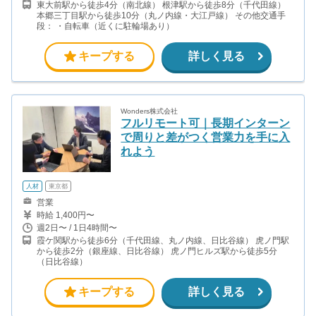
東大前駅から徒歩4分（南北線） 根津駅から徒歩8分（千代田線）
本郷三丁目駅から徒歩10分（丸ノ内線・大江戸線） その他交通手
段： ・自転車（近くに駐輪場あり）
キープする
詳しく見る
Wonders株式会社
フルリモート可｜長期インターン
で周りと差がつく営業力を手に入
れよう
人材
東京都
営業
時給 1,400円〜
週2日〜 / 1日4時間〜
霞ケ関駅から徒歩6分（千代田線、丸ノ内線、日比谷線） 虎ノ門駅
から徒歩2分（銀座線、日比谷線） 虎ノ門ヒルズ駅から徒歩5分
（日比谷線）
キープする
詳しく見る