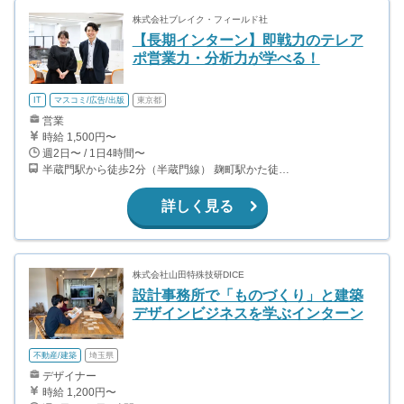
株式会社ブレイク・フィールド社
【長期インターン】即戦力のテレア
ポ営業力・分析力が学べる！
IT
マスコミ/広告/出版
東京都
営業
時給 1,500円〜
週2日〜 / 1日4時間〜
半蔵門駅から徒歩2分（半蔵門線） 麹町駅かた徒歩10分（有楽町線）
詳しく見る
株式会社山田特殊技研DICE
設計事務所で「ものづくり」と建築
デザインビジネスを学ぶインターン
不動産/建築
埼玉県
デザイナー
時給 1,200円〜