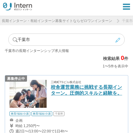
長期インターン・有給インターン募集サイトならゼロワンインターン
千葉市
千葉市
千葉市の長期インターンシップ求人情報
0
検索結果
件
1〜5件を表示中
募集停止中
三崎町TSビル株式会社
校舎運営業務に挑戦する長期イン
ターン。圧倒的スキルと経験を。
教育/福祉/介護
教育/福祉/介護
千葉県
企画
時給 1,250円〜
週2日〜/13:00〜22:00で1日4h〜