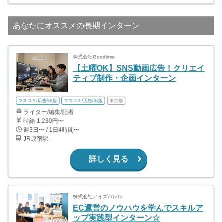
あなたにオススメの長期インターン
株式会社Goodtime
【土曜OK】SNS動画広告！クリエイ
ティブ制作・企画インターン
マスコミ/広告/出版
マスコミ/広告/出版
東京都
ライター/編集/記者
時給 1,230円〜
週3日〜 / 1日4時間〜
JR原宿駅
詳しく見る
株式会社アイズバレル
EC運営のノウハウを学んでスキルア
ップ実践型インターン☆