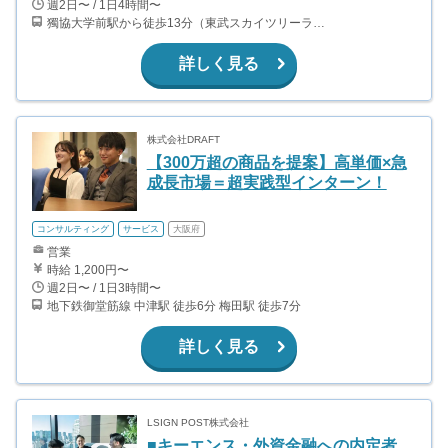
週2日〜 / 1日4時間〜
獨協大学前駅から徒歩13分（東武スカイツリーライン、東武伊勢崎線、東武日光線、鬼怒川線）
詳しく見る
株式会社DRAFT
【300万超の商品を提案】高単価×急
成長市場＝超実践型インターン！
コンサルティング
サービス
大阪府
営業
時給 1,200円〜
週2日〜 / 1日3時間〜
地下鉄御堂筋線 中津駅 徒歩6分 梅田駅 徒歩7分
詳しく見る
LSIGN POST株式会社
■キーエンス・外資金融への内定者