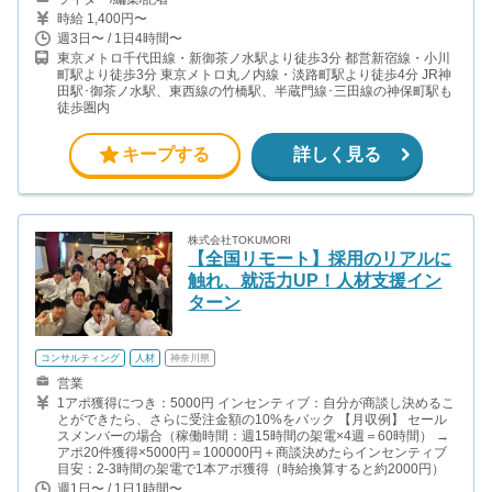
時給 1,400円〜
週3日〜 / 1日4時間〜
東京メトロ千代田線・新御茶ノ水駅より徒歩3分 都営新宿線・小川
町駅より徒歩3分 東京メトロ丸ノ内線・淡路町駅より徒歩4分 JR神
田駅･御茶ノ水駅、東西線の竹橋駅、半蔵門線･三田線の神保町駅も
徒歩圏内
キープする
詳しく見る
株式会社TOKUMORI
【全国リモート】採用のリアルに
触れ、就活力UP！人材支援イン
ターン
コンサルティング
人材
神奈川県
営業
1アポ獲得につき：5000円 インセンティブ：自分が商談し決めるこ
とができたら、さらに受注金額の10%をバック 【月収例】 セール
スメンバーの場合（稼働時間：週15時間の架電×4週＝60時間） →
アポ20件獲得×5000円＝100000円＋商談決めたらインセンティブ
目安：2-3時間の架電で1本アポ獲得（時給換算すると約2000円）
週1日〜 / 1日1時間〜