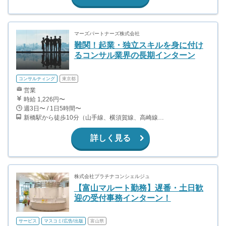
マーズパートナーズ株式会社
難関！起業・独立スキルを身に付け
るコンサル業界の長期インターン
コンサルティング
東京都
営業
時給 1,226円〜
週3日〜 / 1日5時間〜
新橋駅から徒歩10分（山手線、横須賀線、高崎線、宇都宮線、他） 御成門駅から徒歩4分（三田線） 大門駅から徒歩7分（浅草線、大江戸線） 汐留駅から徒歩11分（大江戸線、ゆりかもめ）
詳しく見る
株式会社プラチナコンシェルジュ
【富山マルート勤務】遅番・土日歓
迎の受付事務インターン！
サービス
マスコミ/広告/出版
富山県