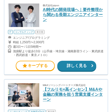
株式会社pipon
AI時代の開発現場へ｜要件整理か
ら関わる長期エンジニアインター
ン
IT
コンサルティング
東京都
エンジニア/プログラミング
時給 1,250円〜2,000円
週3日〜 / 1日5時間〜
池袋駅より徒歩13分（山手線・埼京線・湘南新宿ライン・東武鉄道
・西武鉄道・東京メトロ）
キープする
詳しく見る
M&Aソーシングパートナーズ株式会社
【フルリモ×高インセン】M&Aや
金融の実務を担う営業支援インタ
ーン
コンサルティング
金融/FinTech
東京都