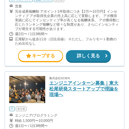
営業
完全成果報酬制 アポイント1件取得につき【2万〜10万円】インセ
ンティブ アポ取得先企業の売上高に応じて変動します。 アポ獲得
実績に応じてインセンティブ率が高くなる報酬体系。 アポ獲得数に
応じたランキング報酬など様々な制度があり、さらにインセンティ
ブが発生する可能性があります。
週2日〜 / 1日3時間〜
広尾駅から徒歩11分（日比谷線） ※ただし、フルリモート勤務の
ため出社なし
キープする
詳しく見る
株式会社SCIEN
エンジニアインターン募集｜東大
松尾研発スタートアップで理論を
現場へ
IT
東京都
エンジニア/プログラミング
時給 1,500円〜10,000円
週1日〜 / 1日3時間〜