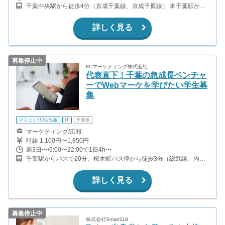
千葉中央駅から徒歩4分（京成千葉線、京成千原線） 本千葉駅から
徒歩8分（内房線、外房線） 千葉駅から徒歩12分（総武線、内房
線、外房線）
詳しく見る
募集停止中
FCマーケティング株式会社
代表直下！千葉の急成長ベンチャ
ーでWebマーケを学びたい学生募
集
マスコミ/広告/出版
IT
千葉県
マーケティング/広報
時給 1,100円〜1,850円
週3日〜/9:00〜22:00で1日4h〜
千葉駅からバスで20分、桜木町バス停から徒歩3分（総武線、内房
線、外房線ほか） 都賀駅から徒歩で20分（総武本線、成田線） 桜
木駅から徒歩で10分（千葉都市モノレール）
詳しく見る
募集停止中
株式会社Smart119