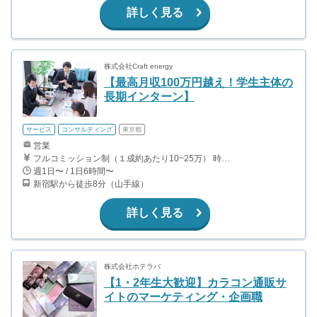
詳しく見る
株式会社Craft energy
【最高月収100万円越え！学生主体の
長期インターン】
サービス
コンサルティング
東京都
営業
フルコミッション制（１成約あたり10~25万） 時給換算で（2000円〜2500円）程度が目安となります。 月100万を稼ぐ学生多数在籍しています。 ■収入例 〇入社1か月目（早稲田大学2年生） 役職：アポインター 月間1契約×10万円＝10万円 ＋交通費 〇入社3か月目（明治大学2年生） 役職：アポインター 月間2契約×13万円＝26万円 ＋交通費 〇入社6か月目（慶應義塾大学3年生） 役職：アポインター 月間5契約×15万円＝75万円 ＋交通費 〇入社15か月目（東京大学3年生） 役職：クローザー 月間3契約×25万=75万円 ＋交通費 交通費支給あり
週1日〜 / 1日6時間〜
新宿駅から徒歩8分（山手線）
詳しく見る
株式会社ホテラバ
【1・2年生大歓迎】カラコン通販サ
イトのマーケティング・企画職