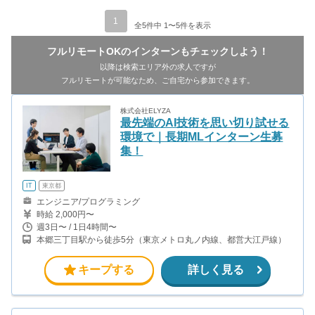
1
全5件中 1〜5件を表示
フルリモートOKのインターンもチェックしよう！
以降は検索エリア外の求人ですが
フルリモートが可能なため、ご自宅から参加できます。
株式会社ELYZA
最先端のAI技術を思い切り試せる
環境で｜長期MLインターン生募
集！
IT
東京都
エンジニア/プログラミング
時給 2,000円〜
週3日〜 / 1日4時間〜
本郷三丁目駅から徒歩5分（東京メトロ丸ノ内線、都営大江戸線）
キープする
詳しく見る