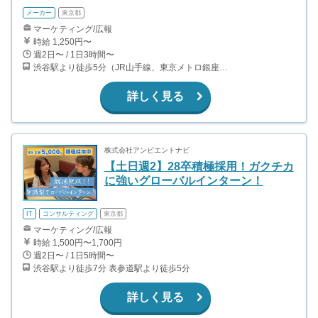
メーカー
東京都
マーケティング/広報
時給 1,250円〜
週2日〜 / 1日3時間〜
渋谷駅より徒歩5分（JR山手線、東京メトロ銀座・半蔵門・副都心線）
詳しく見る
株式会社アンビエントナビ
【土日週2】28卒積極採用！ガクチカ
に強いグローバルインターン！
IT
コンサルティング
東京都
マーケティング/広報
時給 1,500円〜1,700円
週2日〜 / 1日5時間〜
渋谷駅より徒歩7分 表参道駅より徒歩5分
詳しく見る