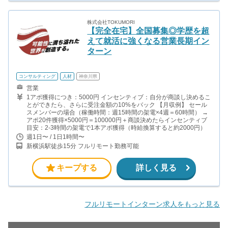
株式会社TOKUMORI
【完全在宅】全国募集◎学歴を超
えて就活に強くなる営業長期イン
ターン
コンサルティング
人材
神奈川県
営業
1アポ獲得につき：5000円 インセンティブ：自分が商談し決めるこ
とができたら、さらに受注金額の10%をバック 【月収例】 セール
スメンバーの場合（稼働時間：週15時間の架電×4週＝60時間） →
アポ20件獲得×5000円＝100000円＋商談決めたらインセンティブ
目安：2-3時間の架電で1本アポ獲得（時給換算すると約2000円）
週1日〜 / 1日1時間〜
新横浜駅徒歩15分 フルリモート勤務可能
キープする
詳しく見る
フルリモートインターン求人をもっと見る