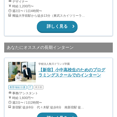
デザイナー
時給 1,200円〜
週2日〜 / 1日4時間〜
獨協大学前駅から徒歩13分（東武スカイツリーライン、東武伊勢崎線、東武日光線、鬼怒川線）
詳しく見る
あなたにオススメの長期インターン
学校法人角川ドワンゴ学園
【新宿】小中高校生のためのプログ
ラミングスクールでのインターン
教育/福祉/介護
IT
東京都
事務/アシスタント
時給 1,600円〜
週2日〜 / 1日2時間〜
新宿駅 徒歩9分 代々木駅 徒歩8分 南新宿駅 徒歩4分 ※都内では、他にも秋葉原、蒲田、池袋にも教室がございます。