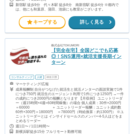
新宿駅 徒歩9分 代々木駅 徒歩8分 南新宿駅 徒歩4分 ※都内で
は、他にも秋葉原、蒲田、池袋にも教室がございます。
キープする
詳しく見る
株式会社TOKUMORI
【完全在宅】全国どこでも応募
◎！SNS運用×就活支援長期イン
ターン
コンサルティング
人材
神奈川県
マーケティング/広報
成果報酬制 自分がつなげた就活生と就活メンターの面談実施で1件
につき750円 就活生のエージェント利用で1件につき1250円 →一件
の成約につき2000円の報酬となります 【月収例】 ユニットリーダ
ー（週15時間×4週=60時間稼働）の場合 個人成果：30件×2000円
＝60000 ＋ ユニットリーダー報酬：ユニット成約数
60件×300円＝18000円 ＝78000円（時給換算：約1300円） ※ユ
ニットリーダーとは インサイドセールスのメンバー4-5人ほどをま
とめるリーダー
週1日〜 / 1日1時間〜
新横浜駅徒歩15分 フルリモート勤務可能