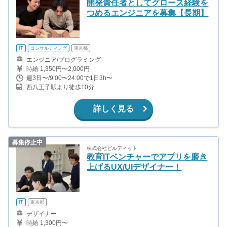
開発責任者としてグロース経験を
つめるエンジニアを募集【長期】
IT
コンサルティング
東京都
エンジニア/プログラミング
時給 1,350円〜2,000円
週3日〜/9:00〜24:00で1日3h〜
西八王子駅より徒歩10分
詳しく見る
募集停止中
株式会社ビルディット
教育ITベンチャーでアプリを磨き
上げるUX/UIデザイナー！
IT
東京都
デザイナー
時給 1,300円〜