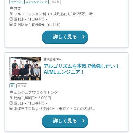
サービス
コンサルティング
東京都
営業
フルコミッション制（１成約あたり10~25万） 時給換算で（2000円〜2500円）程度が目安となります。 月100万を稼ぐ学生多数在籍しています。 ■収入例 〇入社1か月目（早稲田大学2年生） 役職：アポインター 月間1契約×10万円＝10万円 ＋交通費 〇入社3か月目（明治大学2年生） 役職：アポインター 月間2契約×13万円＝26万円 ＋交通費 〇入社6か月目（慶應義塾大学3年生） 役職：アポインター 月間5契約×15万円＝75万円 ＋交通費 〇入社15か月目（東京大学3年生） 役職：クローザー 月間3契約×25万=75万円 ＋交通費 交通費支給あり
週1日〜 / 1日6時間〜
新宿駅から徒歩8分（山手線）
詳しく見る
株式会社Ollo
アルゴリズムを本気で勉強したい！
AI/MLエンジニア！
IT
東京都
エンジニア/プログラミング
時給 1,800円〜3,000円
週3日〜 / 1日4時間〜
本郷三丁目駅より徒歩2分（東京メトロ丸の内線/都営地下鉄大江戸線）
詳しく見る