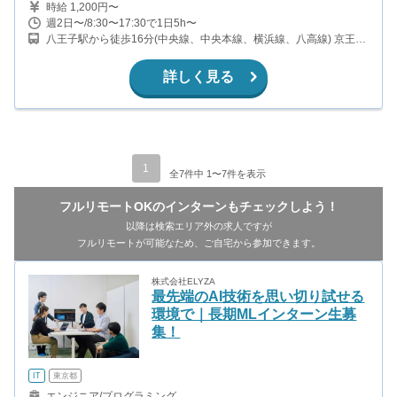
時給 1,200円〜
週2日〜/8:30〜17:30で1日5h〜
八王子駅から徒歩16分(中央線、中央本線、横浜線、八高線) 京王八
王子駅から徒歩17分(京王線)
詳しく見る
1
全7件中 1〜7件を表示
フルリモートOKのインターンもチェックしよう！
以降は検索エリア外の求人ですが
フルリモートが可能なため、ご自宅から参加できます。
株式会社ELYZA
最先端のAI技術を思い切り試せる
環境で｜長期MLインターン生募
集！
IT
東京都
エンジニア/プログラミング