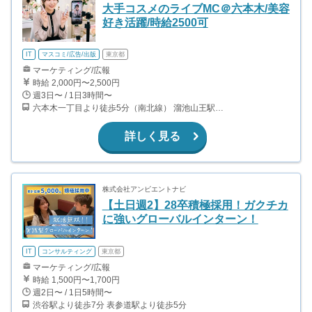
大手コスメのライブMC＠六本木/美容
好き活躍/時給2500可
IT
マスコミ/広告/出版
東京都
マーケティング/広報
時給 2,000円〜2,500円
週3日〜 / 1日3時間〜
六本木一丁目より徒歩5分（南北線） 溜池山王駅より徒歩10分（銀座線） 六本木駅より徒歩12分（日比谷線）
詳しく見る
株式会社アンビエントナビ
【土日週2】28卒積極採用！ガクチカ
に強いグローバルインターン！
IT
コンサルティング
東京都
マーケティング/広報
時給 1,500円〜1,700円
週2日〜 / 1日5時間〜
渋谷駅より徒歩7分 表参道駅より徒歩5分