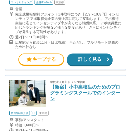
コンサルティング
金融/FinTech
東京都
営業
完全成果報酬制 アポイント1件取得につき【2万〜10万円】インセ
ンティブ アポ取得先企業の売上高に応じて変動します。 アポ獲得
実績に応じてインセンティブ率が高くなる報酬体系。 アポ獲得数に
応じたランキング報酬など様々な制度があり、さらにインセンティ
ブが発生する可能性があります。
週2日〜 / 1日3時間〜
広尾駅から徒歩11分（日比谷線） ※ただし、フルリモート勤務の
ため出社なし
キープする
詳しく見る
学校法人角川ドワンゴ学園
【新宿】小中高校生のためのプロ
グラミングスクールでのインター
ン
教育/福祉/介護
IT
東京都
事務/アシスタント
時給 1,600円〜
週2日〜 / 1日2時間〜