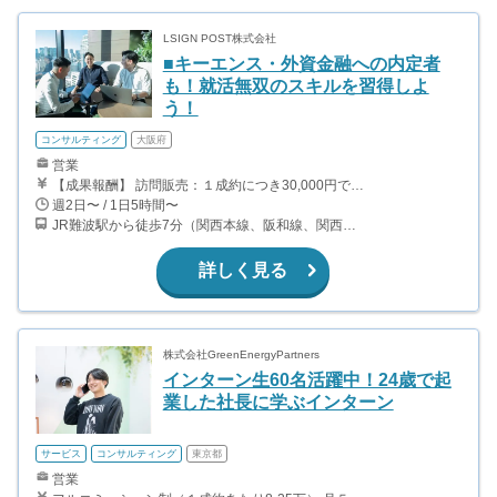
LSIGN POST株式会社
■キーエンス・外資金融への内定者
も！就活無双のスキルを習得しよ
う！
コンサルティング
大阪府
営業
【成果報酬】 訪問販売：１成約につき30,000円です。 例えば、光インターネットの成約であれば、平均的に2.5日で1件の契約が見込めます。（12,000円/1日6時間稼働） ＜月収例＞月に100万以上稼ぐ方もいます！ ・月5件成約：150,000円 ・月15件成約：450,000円 ・月30成約：900,000円➕マネジメントインセンティブ300,000円 合計1,200,000円 時給換算で2,000円程度が、平均的なインターン生の報酬となっています。
週2日〜 / 1日5時間〜
JR難波駅から徒歩7分（関西本線、阪和線、関西空港線） 大阪難波駅から徒歩13分（近鉄奈良線、阪神なんば線） 桜川駅から徒歩4分（大阪メトロ千日前線、阪神なんば線）
詳しく見る
株式会社GreenEnergyPartners
インターン生60名活躍中！24歳で起
業した社長に学ぶインターン
サービス
コンサルティング
東京都
営業