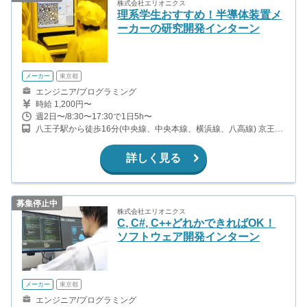
株式会社エリオニクス
理系学生おすすめ！半導体装置メ
ーカーの研究開発インターン
メーカー
東京都
エンジニア/プログラミング
時給 1,200円〜
週2日〜/8:30〜17:30で1日5h〜
八王子駅から徒歩16分(中央線、中央本線、横浜線、八高線) 京王八
王子駅から徒歩17分(京王線)
詳しく見る
募集停止中
株式会社エリオニクス
C, C#, C++どれかできればOK！
ソフトウェア開発インターン
メーカー
東京都
エンジニア/プログラミング