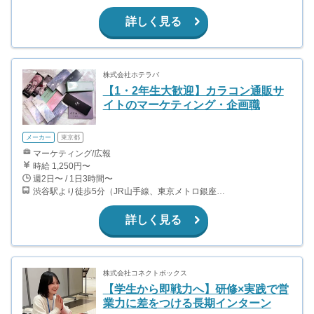
詳しく見る
株式会社ホテラバ
【1・2年生大歓迎】カラコン通販サ
イトのマーケティング・企画職
メーカー
東京都
マーケティング/広報
時給 1,250円〜
週2日〜 / 1日3時間〜
渋谷駅より徒歩5分（JR山手線、東京メトロ銀座・半蔵門・副都心線）
詳しく見る
株式会社コネクトボックス
【学生から即戦力へ】研修×実践で営
業力に差をつける長期インターン