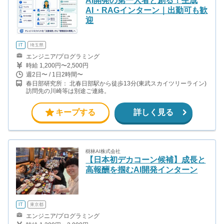
AI開発の第一人者と創る！生成
AI・RAGインターン｜出勤可も歓
迎
IT
埼玉県
エンジニア/プログラミング
時給 1,200円〜2,500円
週2日〜 / 1日2時間〜
春日部研究所： 北春日部駅から徒歩13分(東武スカイツリーライン)
訪問先の川崎等は別途ご連絡。
キープする
詳しく見る
樹林AI株式会社
【日本初デカコーン候補】成長と
高報酬を掴むAI開発インターン
IT
東京都
エンジニア/プログラミング