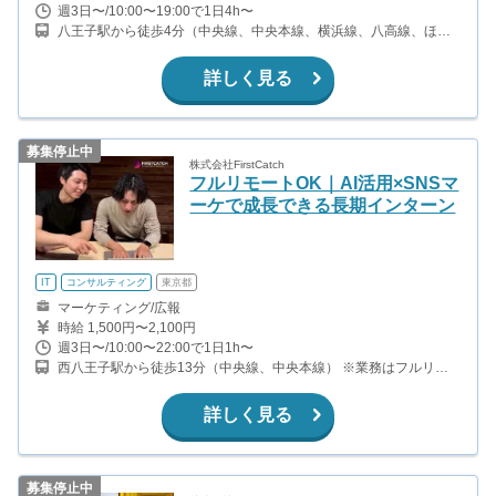
週3日〜/10:00〜19:00で1日4h〜
八王子駅から徒歩4分（中央線、中央本線、横浜線、八高線、ほ
か） 京王八王子駅から徒歩2分（京王線）
詳しく見る
募集停止中
株式会社FirstCatch
フルリモートOK｜AI活用×SNSマ
ーケで成長できる長期インターン
IT
コンサルティング
東京都
マーケティング/広報
時給 1,500円〜2,100円
週3日〜/10:00〜22:00で1日1h〜
西八王子駅から徒歩13分（中央線、中央本線） ※業務はフルリモ
ートで行っていただきます。
詳しく見る
募集停止中