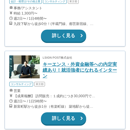
会計・税理士/その他士業
コンサルティング
東京都
事務/アシスタント
時給 1,300円〜
週2日〜 / 1日4時間〜
九段下駅から徒歩0分！(半蔵門線、都営新宿線、東西線) 神保町駅から徒歩9分(半蔵門線、都営三田線、都営新宿線) 竹橋駅から徒歩11分(東西線)
詳しく見る
LSIGN POST株式会社
キーエンス・外資金融等への内定実
績あり！就活強者になれるインター
ン
コンサルティング
東京都
営業
【成果報酬】 訪問販売：１成約につき30,000円です。 例えば、光インターネットの成約であれば、平均的に2.5日で1件の契約が見込めます。（12,000円/1日6時間稼働） ＜月収例＞月に100万以上稼ぐ方もいます！ ・月5件成約：150,000円 ・月15件成約：450,000円 ・月30成約：900,000円➕マネジメントインセンティブ300,000円 合計1,200,000円 時給換算で2,000円程度が、平均的なインターン生の報酬となっています。
週2日〜 / 1日5時間〜
新富町駅から徒歩1分（有楽町線） 築地駅から徒歩2分（日比谷線）
詳しく見る