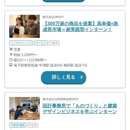
株式会社DRAFT
【300万超の商品を提案】高単価×急
成長市場＝超実践型インターン！
コンサルティング
サービス
大阪府
営業
時給 1,200円〜
週2日〜 / 1日3時間〜
地下鉄御堂筋線 中津駅 徒歩6分 梅田駅 徒歩7分
詳しく見る
株式会社山田特殊技研DICE
設計事務所で「ものづくり」と建築
デザインビジネスを学ぶインターン
不動産/建築
埼玉県