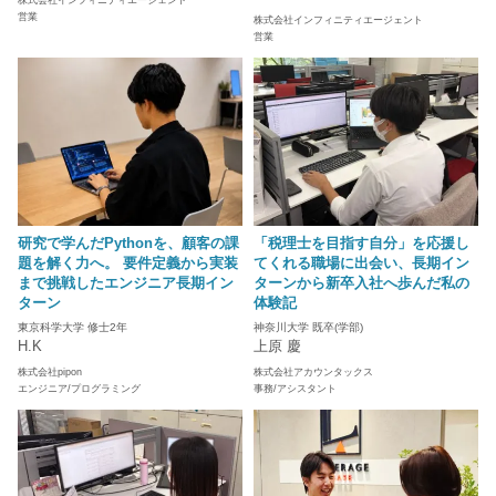
営業
株式会社インフィニティエージェント
営業
研究で学んだPythonを、顧客の課
「税理士を目指す自分」を応援し
題を解く力へ。 要件定義から実装
てくれる職場に出会い、長期イン
まで挑戦したエンジニア長期イン
ターンから新卒入社へ歩んだ私の
ターン
体験記
東京科学大学 修士2年
神奈川大学 既卒(学部)
H.K
上原 慶
株式会社pipon
株式会社アカウンタックス
エンジニア/プログラミング
事務/アシスタント