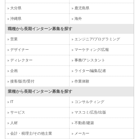
大分県
鹿児島県
沖縄県
海外
職種から長期インターン募集を探す
営業
エンジニア/プログラミング
デザイナー
マーケティング/広報
ディレクター
事務/アシスタント
企画
ライター/編集/記者
接客/販売/受付
作業体験
業種から長期インターン募集を探す
IT
コンサルティング
サービス
マスコミ/広告/出版
人材
不動産/建築
会計・税理士/その他士業
メーカー