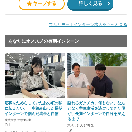
キープする
詳しく見る
フルリモートインターン求人をもっと見る
あなたにオススメの長期インターン
応募をためらっていたあの頃の私
語れるガクチカ、何もない。なん
に伝えたい。一歩踏み出した長期
となく学生生活を過ごしてきた僕
インターンで掴んだ成果と自信
が、長期インターンで自分を変え
るまで
成城大学 大学3年生
O.H
東洋大学 大学3年生
I.K
株式会社インフィニティエージェント