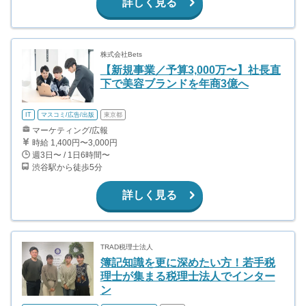
詳しく見る
株式会社Bets
【新規事業／予算3,000万〜】社長直
下で美容ブランドを年商3億へ
IT
マスコミ/広告/出版
東京都
マーケティング/広報
時給 1,400円〜3,000円
週3日〜 / 1日6時間〜
渋谷駅から徒歩5分
詳しく見る
TRAD税理士法人
簿記知識を更に深めたい方！若手税
理士が集まる税理士法人でインター
ン