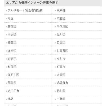
エリアから長期インターン募集を探す
フルリモート/完全在宅勤務
東京都
港区
渋谷区
新宿区
千代田区
中央区
品川区
豊島区
目黒区
文京区
世田谷区
台東区
立川市
杉並区
町田市
江戸川区
大田区
墨田区
武蔵野市
八王子市
荒川区
北区
中野区