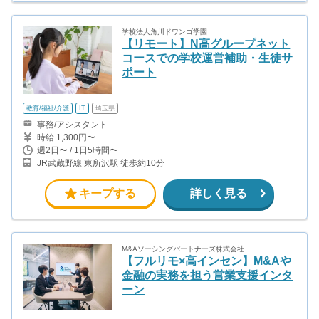
学校法人角川ドワンゴ学園
【リモート】N高グループネット
コースでの学校運営補助・生徒サ
ポート
教育/福祉/介護
IT
埼玉県
事務/アシスタント
時給 1,300円〜
週2日〜 / 1日5時間〜
JR武蔵野線 東所沢駅 徒歩約10分
キープする
詳しく見る
M&Aソーシングパートナーズ株式会社
【フルリモ×高インセン】M&Aや
金融の実務を担う営業支援インタ
ーン