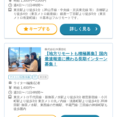
時給 1,300円〜3,000円
週4日〜 / 1日4時間〜
東京駅より徒歩1分（JR山手線・中央線・京浜東北線 等） 京橋駅よ
り徒歩4分（東京メトロ銀座線） 銀座一丁目駅より徒歩5分（東京
メトロ有楽町線） ※基本はフルリモートです。
キープする
詳しく見る
株式会社JX通信社
【地方リモートも積極募集】国内
最速報道に携わる長期インターン
募集！
マスコミ/広告/出版
IT
東京都
ライター/編集/記者
時給 1,400円〜
週3日〜 / 1日4時間〜
東京メトロ千代田線・新御茶ノ水駅より徒歩3分 都営新宿線・小川
町駅より徒歩3分 東京メトロ丸ノ内線・淡路町駅より徒歩4分 JR神
田駅･御茶ノ水駅、東西線の竹橋駅、半蔵門線･三田線の神保町駅も
徒歩圏内