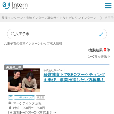
長期インターン・有給インターン募集サイトならゼロワンインターン
八王子
八王子市
八王子市の長期インターンシップ求人情報
0
検索結果
件
1〜7件を表示中
募集停止中
株式会社FirstCatch
経営陣直下でSEOマーケティング
を学び、事業推進したい方募集！
IT
コンサルティング
東京都
マーケティング/広報
時給 1,200円〜1,800円
週3日〜/7:00〜24:00で1日3h〜