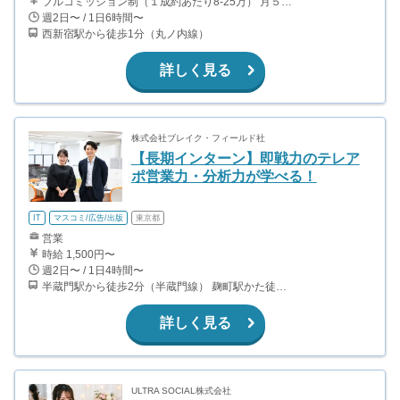
フルコミッション制（１成約あたり8-25万） 月５０万以上稼ぐインターン生も多数います！ ■収入例 ○入社１ヶ月目（明治大学2年生） 役職：アポインター 月間１契約×８万円＝８万円 ＋交通費 ○入社３ヶ月目（東京大学２年生） 役職：アポインター（ランク：ブロンズ） 月間３契約×10万円＝30万円 ＋交通費 ○入社６ヶ月目（早稲田大学３年生） 役職：アポインター（ランク：シルバー） 月間５契約×12万円＝60万円 ＋交通費 ○入社15ヶ月目（慶應大学３年生） 役職：クローザー 月間３契約×25万＝75万円 ＋交通費
週2日〜 / 1日6時間〜
西新宿駅から徒歩1分（丸ノ内線）
詳しく見る
株式会社ブレイク・フィールド社
【長期インターン】即戦力のテレア
ポ営業力・分析力が学べる！
IT
マスコミ/広告/出版
東京都
営業
時給 1,500円〜
週2日〜 / 1日4時間〜
半蔵門駅から徒歩2分（半蔵門線） 麹町駅かた徒歩10分（有楽町線）
詳しく見る
ULTRA SOCIAL株式会社