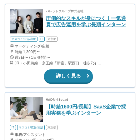
バレットグループ株式会社
圧倒的なスキルが身につく｜一気通
貫で広告運用を学ぶ長期インターン
マスコミ/広告/出版
IT
東京都
マーケティング/広報
時給 1,300円〜
週3日〜 / 1日4時間〜
JR・小田急線・京王線「新宿」駅西口 徒歩7分 東京メトロ丸ノ内線「西新宿」駅2番出口 徒歩4分 都営地下鉄大江戸線「都庁前」駅B2出口 徒歩3分
詳しく見る
株式会社Squad
【時給1600円/長期】SaaS企業で採
用実務を学ぶインターン
IT
マスコミ/広告/出版
東京都
事務/アシスタント