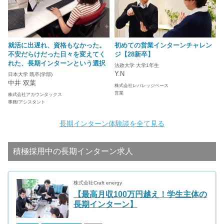
就活に出遅れ、資格もなかった。
初めての営業インターンチャレン
不安だらけだった日々を変えてく
ジ【28新卒】
れた、長期インターンという選択
法政大学 大学1年生
Y.N
日本大学 既卒(学部)
中井 双葉
株式会社レバレッジベース
営業
株式会社アカウンタックス
事務/アシスタント
長期インターン体験談を全て見る
積極採用中の長期インターン求人
株式会社Craft energy
【最高月収100万円越え！学生主体の
長期インターン】