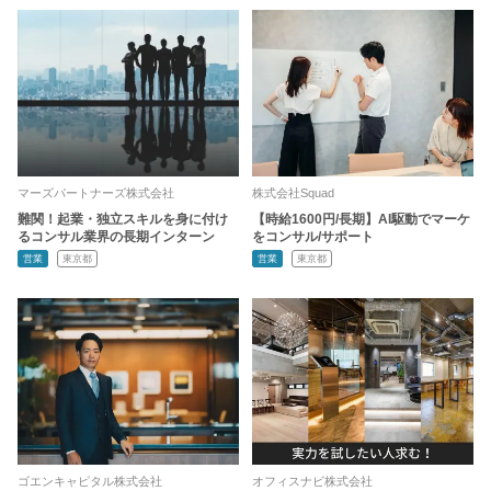
マーズパートナーズ株式会社
株式会社Squad
難関！起業・独立スキルを身に付け
【時給1600円/長期】AI駆動でマーケ
るコンサル業界の長期インターン
をコンサル/サポート
営業
東京都
営業
東京都
ゴエンキャピタル株式会社
オフィスナビ株式会社