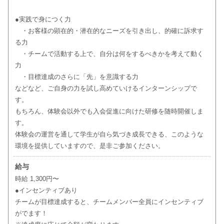
●実践で身につく力
・お客様の顕在的・潜在的なニーズを引き出し、的確に訴求す
る力
・チームで活動する上で、自分は何をするべきかを考えて動く
力
・目標達成のさらに「先」を意識する力
などなど、ご自身の力を試し高めていけるインターンシップで
す。
もちろん、体験会以外でも入会促進に向けた研修を随時開催しま
す。
体験会の運営を通して学生が自ら気づき成長できる、このような
環境を提供していますので、是非ご参加ください。
給与
時給 1,300円〜
●インセンティブあり
チームが目標達成すると、チームメンバー全員にインセンティブ
がでます！