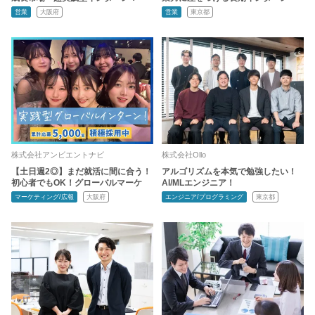
営業
大阪府
営業
東京都
株式会社アンビエントナビ
株式会社Ollo
【土日週2◎】まだ就活に間に合う！
アルゴリズムを本気で勉強したい！
初心者でもOK！グローバルマーケ
AI/MLエンジニア！
マーケティング/広報
大阪府
エンジニア/プログラミング
東京都