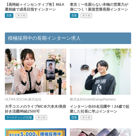
【高時給＋インセンティブ有】M&A
東京｜一生困らない本物の営業力が
最前線で成長目指すインターン
身につく！新規営業長期インターン
営業
東京都
営業
東京都
積極採用中の長期インターン求人
ULTRA SOCIAL株式会社
株式会社GreenEnergyPartners
大手コスメのライブMC＠六本木/美容
インターン生60名活躍中！24歳で起
好き活躍/時給2500可
業した社長に学ぶインターン
マーケティング/広報
東京都
営業
東京都