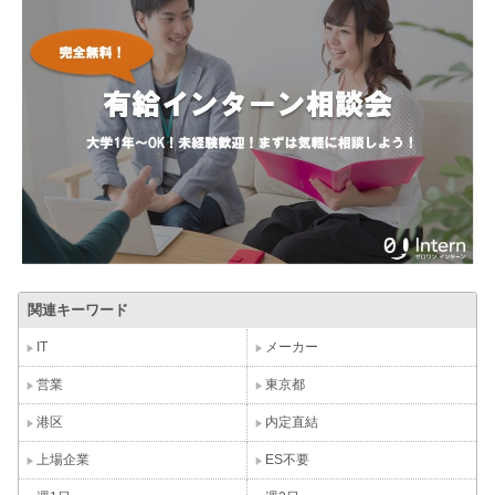
関連キーワード
IT
メーカー
営業
東京都
港区
内定直結
上場企業
ES不要