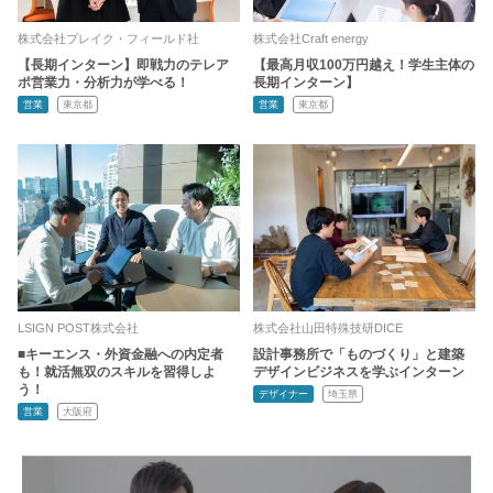
株式会社ブレイク・フィールド社
株式会社Craft energy
【長期インターン】即戦力のテレア
【最高月収100万円越え！学生主体の
ポ営業力・分析力が学べる！
長期インターン】
営業
東京都
営業
東京都
LSIGN POST株式会社
株式会社山田特殊技研DICE
■キーエンス・外資金融への内定者
設計事務所で「ものづくり」と建築
も！就活無双のスキルを習得しよ
デザインビジネスを学ぶインターン
う！
デザイナー
埼玉県
営業
大阪府