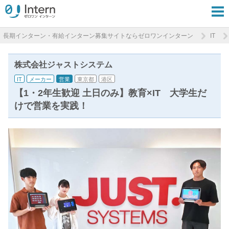
長期インターン・有給インターン募集サイトならゼロワンインターン
IT
株式会社ジャストシステム
IT
メーカー
営業
東京都
港区
【1・2年生歓迎 土日のみ】教育×IT 大学生だ
けで営業を実践！