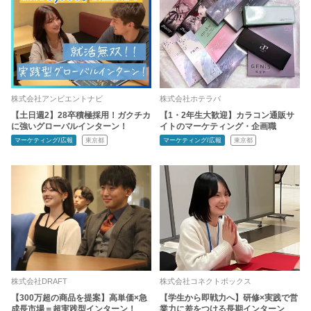
株式会社アンビエントナビ
株式会社ホテラバ
【土日週2】28卒積極採用！ガクチカ
【1・2年生大歓迎】カラコン通販サ
に強いグローバルインターン！
イトのマーケティング・企画職
マーケティング/広報
東京都
マーケティング/広報
東京都
株式会社DRAFT
株式会社コネクトボックス
【300万超の商品を提案】高単価×急
【学生から即戦力へ】研修×実践で営
成長市場＝超実践型インターン！
業力に差をつける長期インターン