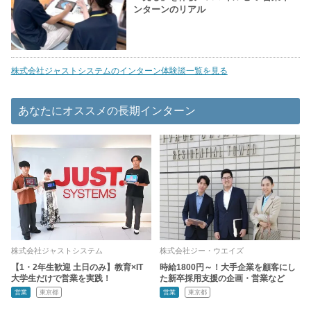
ンターンのリアル
株式会社ジャストシステムのインターン体験談一覧を見る
あなたにオススメの長期インターン
株式会社ジャストシステム
株式会社ジー・ウエイズ
【1・2年生歓迎 土日のみ】教育×IT
時給1800円～！大手企業を顧客にし
大学生だけで営業を実践！
た新卒採用支援の企画・営業など
営業
東京都
営業
東京都