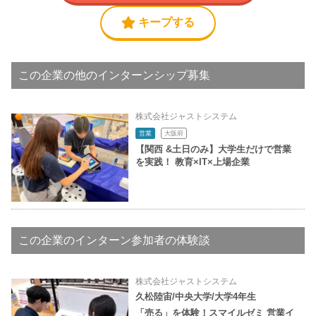
キープする
この企業の他のインターンシップ募集
株式会社ジャストシステム
営業
大阪府
【関西 &土日のみ】大学生だけで営業
を実践！ 教育×IT×上場企業
この企業のインターン参加者の体験談
株式会社ジャストシステム
久松陸宙/中央大学/大学4年生
「売る」を体験！スマイルゼミ 営業イ