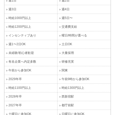
週1日
週2日
週3日
週4日
時給1000円以上
週5日〜
時給1200円以上
交通費支給
インセンティブあり
曜日/時間が選べる
週1〜2日OK
土日OK
未経験/初心者歓迎
大量採用
有名企業へ内定多数
研修充実
午前から参加OK
関東
2029年卒
午前9時から参加OK
時給1100円以上
時給1300円以上
2028年卒
西新宿駅
2027年卒
都庁前駅
土曜日に参加OK
日曜日に参加OK