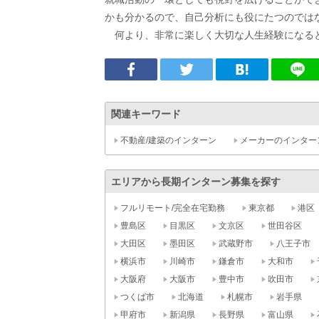
かも分かるので、自己分析にも役にたつのでは
何より、非常に楽しく大切な人生経験になる
関連キーワード
不動産/建築のインターン
メーカーのインター
エリアから長期インターン募集を探す
フルリモート/完全在宅勤務
東京都
港区
豊島区
目黒区
文京区
世田谷区
大田区
墨田区
武蔵野市
八王子市
横浜市
川崎市
鎌倉市
大和市
大阪府
大阪市
豊中市
吹田市
つくば市
北海道
札幌市
岩手県
甲府市
新潟県
長野県
富山県