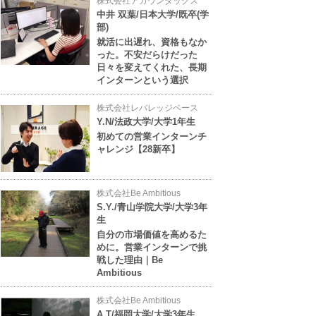
株式会社アカウンタックス
中井 双葉/日本大学/既卒(学
部)
就活に出遅れ、資格もなか
った。不安だらけだった
日々を変えてくれた、長期
インターンという選択
株式会社レバレッジベース
Y.N/法政大学/大学1年生
初めての営業インターンチ
ャレンジ【28新卒】
株式会社Be Ambitious
S.Y./青山学院大学/大学3年
生
自分の市場価値を高めるた
めに。営業インターンで挑
戦した理由｜Be
Ambitious
株式会社Be Ambitious
A.T/福岡大学/大学3年生