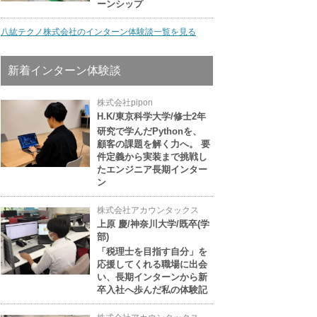
ーンシップ
八紘テクノ株式会社のインターン体験談一覧を見る
新着インターン体験談
株式会社pipon
H.K/東京科学大学/修士2年
研究で学んだPythonを、
顧客の課題を解く力へ。 要
件定義から実装まで挑戦し
たエンジニア長期インター
ン
株式会社アカウンタックス
上原 慶/神奈川大学/既卒(学
部)
「税理士を目指す自分」を
応援してくれる職場に出会
い、長期インターンから新
卒入社へ歩んだ私の体験記