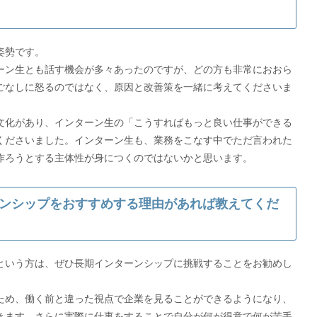
姿勢です。
ン生とも話す機会が多々あったのですが、どの方も非常におおら
ごなしに怒るのではなく、原因と改善策を一緒に考えてくださいま
化があり、インターン生の「こうすればもっと良い仕事ができる
くださいました。インターン生も、業務をこなす中でただ言われた
作ろうとする主体性が身につくのではないかと思います。
ンシップをおすすめする理由があれば教えてくだ
いう方は、ぜひ長期インターンシップに挑戦することをお勧めし
め、働く前と違った視点で企業を見ることができるようになり、
きます。さらに実際に仕事をすることで自分が何が得意で何が苦手