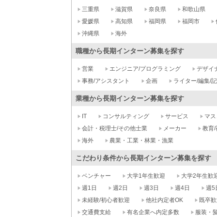
三重県
滋賀県
奈良県
和歌山県
愛媛県
高知県
福岡県
福岡市
沖縄県
海外
職種から長期インターン募集を探す
営業
エンジニア/プログラミング
デザイ
事務/アシスタント
企画
ライター/編集/
業種から長期インターン募集を探す
IT
コンサルティング
サービス
マス
会計・税理士/その他士業
メーカー
教育/
海外
農業・工業・林業・漁業
こだわり条件から長期インターン募集を探す
ベンチャー
大学1年生歓迎
大学2年生歓
週1日
週2日
週3日
週4日
週5
未経験/初心者歓迎
他社内定者OK
既卒歓
交通費支給
有名企業へ内定多数
服装・