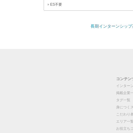
ES不要
長期インターンシップ募
コンテン
インター
掲載企業
タグ一覧
身につく
こだわり
エリア一
お役立ち