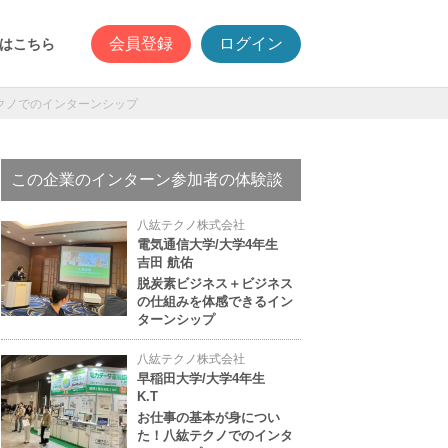
会員登録
ログイン
はこちら
クノでのインターンシップ
この企業のインターン参加者の体験談
八紘テクノ株式会社
電気通信大学/大学4年生
吉田 航佑
脱炭素ビジネス＋ビジネス
の仕組みを体感できるイン
ターンシップ
八紘テクノ株式会社
早稲田大学/大学4年生
K.T
お仕事の基本が身につい
た！八紘テクノでのインタ