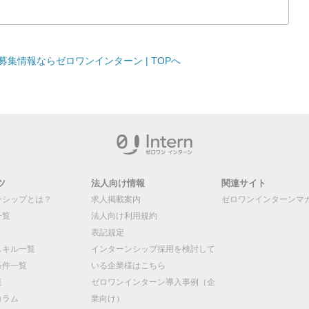
集情報ならゼロワンインターン | TOPへ
ツ
法人向け情報
関連サイト
ンシップとは？
求人掲載案内
ゼロワンインターンマ
一覧
法人向け利用規約
表記規定
スキル一覧
インターンシップ採用を検討して
条件一覧
いる企業様はこちら
覧
ゼロワンインターン導入事例（企
コラム
業向け）