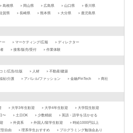
島根県
岡山県
広島県
山口県
香川県
佐賀県
長崎県
熊本県
大分県
鹿児島県
ナー
マーケティング/広報
ディレクター
記者
接客/販売/受付
作業体験
コミ/広告/出版
人材
不動産/建築
福祉/介護
アパレル/ファッション
金融/FinTech
商社
迎
大学3年生歓迎
大学4年生歓迎
大学院生歓迎
日〜
土日OK
少数精鋭
英語・語学を活かせる
迎
外資系
外国人/留学生歓迎
時給1000円以上
髪型自由
理系学生おすすめ
プログラミング勉強会あり