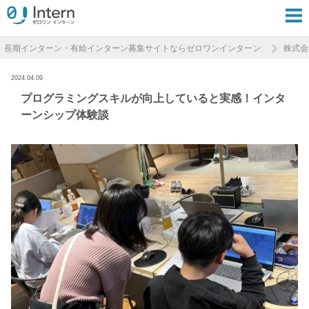
長期インターン・有給インターン募集サイトならゼロワンインターン
株式会
2024.04.09
プログラミングスキルが向上していると実感！インタ
ーンシップ体験談