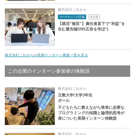
株式会社これから
マーケティング/広報
東京都
【就活”無双”】責任者直下で”利益”を
生む最先端SNS広告を学ぼう
株式会社これからの長期インターン募集一覧を見る
この企業のインターン参加者の体験談
株式会社これから
立教大学/大学3年生
ポール
子どもたちに教えながら将来に必要な
プログラミングの知識と論理的思考が
身についた長期インターン体験談
株式会社これから