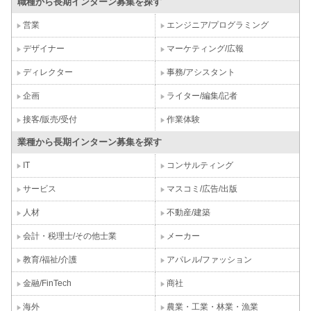
職種から長期インターン募集を探す
営業
エンジニア/プログラミング
デザイナー
マーケティング/広報
ディレクター
事務/アシスタント
企画
ライター/編集/記者
接客/販売/受付
作業体験
業種から長期インターン募集を探す
IT
コンサルティング
サービス
マスコミ/広告/出版
人材
不動産/建築
会計・税理士/その他士業
メーカー
教育/福祉/介護
アパレル/ファッション
金融/FinTech
商社
海外
農業・工業・林業・漁業