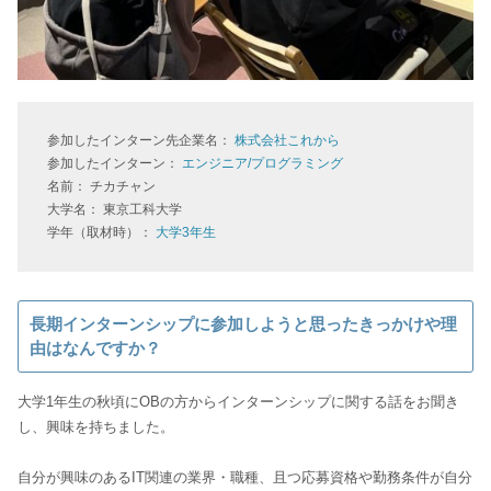
参加したインターン先企業名：
株式会社これから
参加したインターン：
エンジニア/プログラミング
名前： チカチャン
大学名： 東京工科大学
学年（取材時）：
大学3年生
長期インターンシップに参加しようと思ったきっかけや理
由はなんですか？
大学1年生の秋頃にOBの方からインターンシップに関する話をお聞き
し、興味を持ちました。
自分が興味のあるIT関連の業界・職種、且つ応募資格や勤務条件が自分