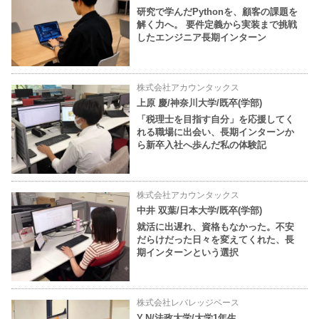
研究で学んだPythonを、顧客の課題を
解く力へ。 要件定義から実装まで挑戦
したエンジニア長期インターン
株式会社アカウンタックス
上原 慶/神奈川大学/既卒(学部)
「税理士を目指す自分」を応援してく
れる職場に出会い、長期インターンか
ら新卒入社へ歩んだ私の体験記
株式会社アカウンタックス
中井 双葉/日本大学/既卒(学部)
就活に出遅れ、資格もなかった。不安
だらけだった日々を変えてくれた、長
期インターンという選択
株式会社レバレッジベース
Y.N/法政大学/大学1年生