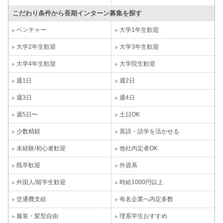
こだわり条件から長期インターン募集を探す
ベンチャー
大学1年生歓迎
大学2年生歓迎
大学3年生歓迎
大学4年生歓迎
大学院生歓迎
週1日
週2日
週3日
週4日
週5日〜
土日OK
少数精鋭
英語・語学を活かせる
未経験/初心者歓迎
他社内定者OK
既卒歓迎
外資系
外国人/留学生歓迎
時給1000円以上
交通費支給
有名企業へ内定多数
服装・髪型自由
理系学生おすすめ