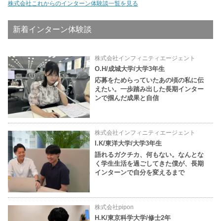
株式会社これからのインターン体験談一覧を見る
新着インターン体験談
株式会社インフィニティエージェント
O.H/成城大学/大学3年生
応募をためらっていたあの頃の私に伝
えたい。一歩踏み出した長期インター
ンで掴んだ成果と自信
株式会社インフィニティエージェント
I.K/東洋大学/大学3年生
語れるガクチカ、何もない。なんとな
く学生生活を過ごしてきた僕が、長期
インターンで自分を変えるまで
株式会社pipon
H.K/東京科学大学/修士2年