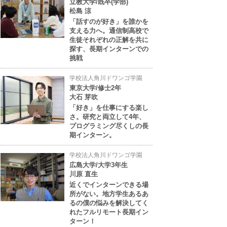
立教大学/既卒(学部)
松島 涼
「話すのが好き」を誰かを
支える力へ。通信制高校で
生徒それぞれの正解を共に
探す、長期インターンでの
挑戦
学校法人角川ドワンゴ学園
東京大学/修士2年
大石 芽吹
「好き」を仕事にする楽し
さ。研究と両立して4年、
プログラミング尽くしの長
期インターン。
学校法人角川ドワンゴ学園
広島大学/大学3年生
川原 直生
近くでインターンできる場
所がない。地方学生あるあ
るの僕の悩みを解決してく
れたフルリモート長期イン
ターン！