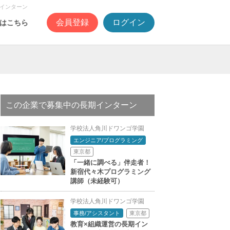
インターン
会員登録
ログイン
はこちら
この企業で募集中の長期インターン
学校法人角川ドワンゴ学園
エンジニア/プログラミング
東京都
「一緒に調べる」伴走者！
新宿代々木プログラミング
講師（未経験可）
学校法人角川ドワンゴ学園
東京都
事務/アシスタント
教育×組織運営の長期イン