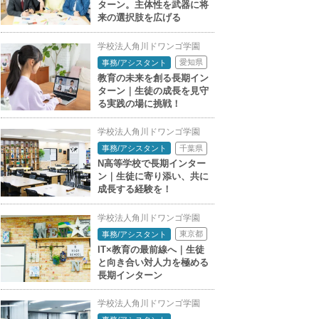
ターン。主体性を武器に将
来の選択肢を広げる
学校法人角川ドワンゴ学園
愛知県
事務/アシスタント
教育の未来を創る長期イン
ターン｜生徒の成長を見守
る実践の場に挑戦！
学校法人角川ドワンゴ学園
千葉県
事務/アシスタント
N高等学校で長期インター
ン｜生徒に寄り添い、共に
成長する経験を！
学校法人角川ドワンゴ学園
東京都
事務/アシスタント
IT×教育の最前線へ｜生徒
と向き合い対人力を極める
長期インターン
学校法人角川ドワンゴ学園