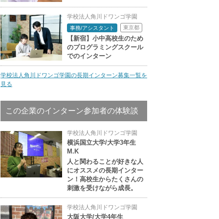
学校法人角川ドワンゴ学園
東京都
事務/アシスタント
【新宿】小中高校生のため
のプログラミングスクール
でのインターン
学校法人角川ドワンゴ学園の長期インターン募集一覧を
見る
この企業のインターン参加者の体験談
学校法人角川ドワンゴ学園
横浜国立大学/大学3年生
M.K
人と関わることが好きな人
にオススメの長期インター
ン！高校生からたくさんの
刺激を受けながら成長。
学校法人角川ドワンゴ学園
大阪大学/大学4年生