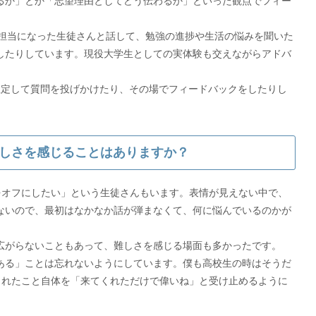
るか」とか「志望理由としてどう伝わるか」といった観点でフィー
に担当になった生徒さんと話して、勉強の進捗や生活の悩みを聞いた
したりしています。現役大学生としての実体験も交えながらアドバ
想定して質問を投げかけたり、その場でフィードバックをしたりし
しさを感じることはありますか？
をオフにしたい」という生徒さんもいます。表情が見えない中で、
ないので、最初はなかなか話が弾まなくて、何に悩んでいるのかが
広がらないこともあって、難しさを感じる場面も多かったです。
ある」ことは忘れないようにしています。僕も高校生の時はそうだ
くれたこと自体を「来てくれただけで偉いね」と受け止めるように