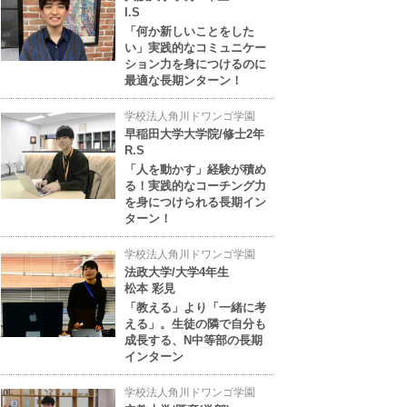
I.S
「何か新しいことをした
い」実践的なコミュニケー
ション力を身につけるのに
最適な長期ンターン！
学校法人角川ドワンゴ学園
早稲田大学大学院/修士2年
R.S
「人を動かす」経験が積め
る！実践的なコーチング力
を身につけられる長期イン
ターン！
学校法人角川ドワンゴ学園
法政大学/大学4年生
松本 彩見
「教える」より「一緒に考
える」。生徒の隣で自分も
成長する、N中等部の長期
インターン
学校法人角川ドワンゴ学園