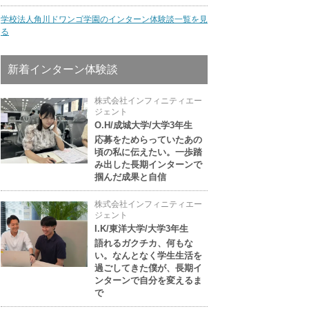
学校法人角川ドワンゴ学園のインターン体験談一覧を見
る
新着インターン体験談
株式会社インフィニティエー
ジェント
O.H/成城大学/大学3年生
応募をためらっていたあの
頃の私に伝えたい。一歩踏
み出した長期インターンで
掴んだ成果と自信
株式会社インフィニティエー
ジェント
I.K/東洋大学/大学3年生
語れるガクチカ、何もな
い。なんとなく学生生活を
過ごしてきた僕が、長期イ
ンターンで自分を変えるま
で