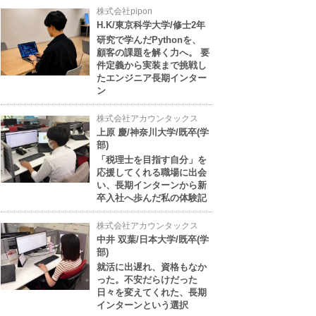
株式会社pipon
H.K/東京科学大学/修士2年
研究で学んだPythonを、
顧客の課題を解く力へ。 要
件定義から実装まで挑戦し
たエンジニア長期インター
ン
株式会社アカウンタックス
上原 慶/神奈川大学/既卒(学
部)
「税理士を目指す自分」を
応援してくれる職場に出会
い、長期インターンから新
卒入社へ歩んだ私の体験記
株式会社アカウンタックス
中井 双葉/日本大学/既卒(学
部)
就活に出遅れ、資格もなか
った。不安だらけだった
日々を変えてくれた、長期
インターンという選択