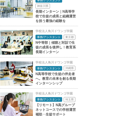
事務/アシスタント
神奈川県
長期インターン｜N高等学
校で生徒の成長と組織運営
を担う最強の経験を
学校法人角川ドワンゴ学園
東京都
事務/アシスタント
N中等部｜傾聴と対話で生
徒の成長を後押し！教育系
長期インターン
学校法人角川ドワンゴ学園
沖縄県
事務/アシスタント
N高等学校で生徒の伴走者
へ。教育の未来を創る長期
インターンシップ
学校法人角川ドワンゴ学園
埼玉県
事務/アシスタント
【リモート】N高グループ
ネットコースでの学校運営
補助・生徒サポート