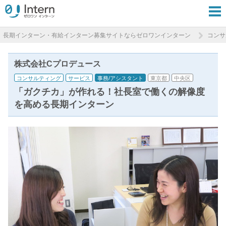
長期インターン・有給インターン募集サイトならゼロワンインターン
コンサ
株式会社Cプロデュース
コンサルティング
サービス
事務/アシスタント
東京都
中央区
「ガクチカ」が作れる！社長室で働くの解像度
を高める長期インターン