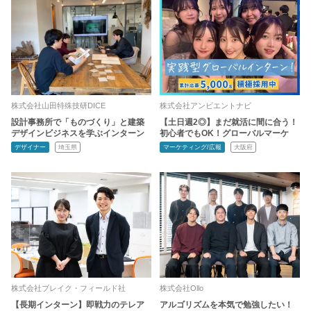
株式会社山田特殊技研DICE
株式会社アンビエントナビ
設計事務所で「ものづくり」と建築
【土日週2◎】まだ就活に間に合う！
デザインビジネスを学ぶインターン
初心者でもOK！グローバルマーケ
デザイナー
埼玉県
マーケティング/広報
大阪府
株式会社ブレイク・フィールド社
株式会社Ollo
【長期インターン】即戦力のテレア
アルゴリズムを本気で勉強したい！