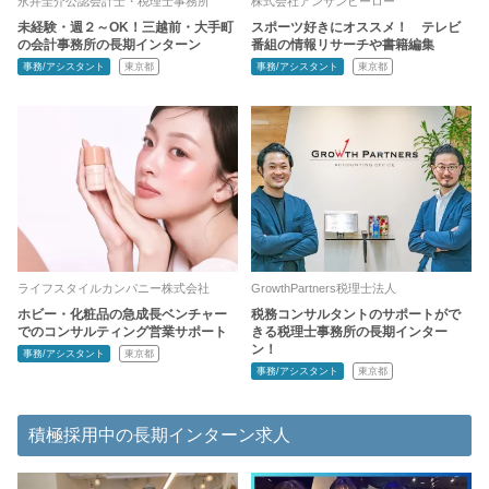
永井圭介公認会計士・税理士事務所
株式会社アンサンヒーロー
未経験・週２～OK！三越前・大手町
スポーツ好きにオススメ！ テレビ
の会計事務所の長期インターン
番組の情報リサーチや書籍編集
事務/アシスタント
東京都
事務/アシスタント
東京都
ライフスタイルカンパニー株式会社
GrowthPartners税理士法人
ホビー・化粧品の急成長ベンチャー
税務コンサルタントのサポートがで
でのコンサルティング営業サポート
きる税理士事務所の長期インター
ン！
事務/アシスタント
東京都
事務/アシスタント
東京都
積極採用中の長期インターン求人