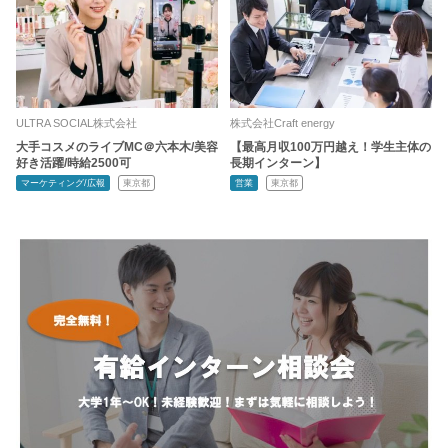
ULTRA SOCIAL株式会社
株式会社Craft energy
大手コスメのライブMC＠六本木/美容
【最高月収100万円越え！学生主体の
好き活躍/時給2500可
長期インターン】
マーケティング/広報
東京都
営業
東京都