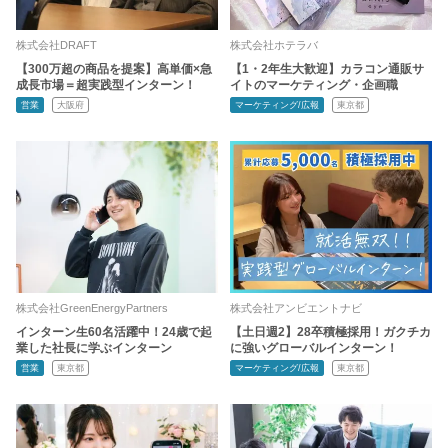
株式会社DRAFT
株式会社ホテラバ
【300万超の商品を提案】高単価×急
【1・2年生大歓迎】カラコン通販サ
成長市場＝超実践型インターン！
イトのマーケティング・企画職
営業
大阪府
マーケティング/広報
東京都
株式会社GreenEnergyPartners
株式会社アンビエントナビ
インターン生60名活躍中！24歳で起
【土日週2】28卒積極採用！ガクチカ
業した社長に学ぶインターン
に強いグローバルインターン！
営業
東京都
マーケティング/広報
東京都