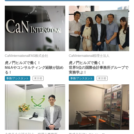
CaNInternationalFAS株式会社
CaNInternational税理士法人
虎ノ門ヒルズで働く！
虎ノ門ヒルズで働く！
M&Aやコンサルティング経験が詰め
世界5位の国際会計事務所グループで
る！
実務学ぶ！
事務/アシスタント
東京都
事務/アシスタント
東京都