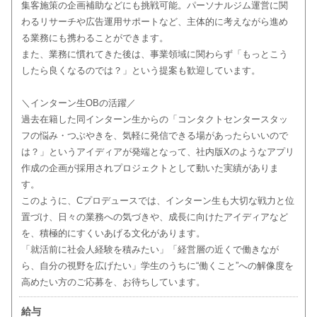
集客施策の企画補助などにも挑戦可能。パーソナルジム運営に関
わるリサーチや広告運用サポートなど、主体的に考えながら進め
る業務にも携わることができます。
また、業務に慣れてきた後は、事業領域に関わらず「もっとこう
したら良くなるのでは？」という提案も歓迎しています。
＼インターン生OBの活躍／
過去在籍した同インターン生からの「コンタクトセンタースタッ
フの悩み・つぶやきを、気軽に発信できる場があったらいいので
は？」というアイディアが発端となって、社内版Xのようなアプリ
作成の企画が採用されプロジェクトとして動いた実績がありま
す。
このように、Cプロデュースでは、インターン生も大切な戦力と位
置づけ、日々の業務への気づきや、成長に向けたアイディアなど
を、積極的にすくいあげる文化があります。
「就活前に社会人経験を積みたい」「経営層の近くで働きなが
ら、自分の視野を広げたい」学生のうちに“働くこと”への解像度を
高めたい方のご応募を、お待ちしています。
給与