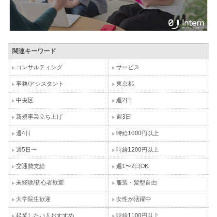
関連キーワード
コンサルティング
サービス
事務/アシスタント
東京都
中央区
週2日
新規事業立ち上げ
週3日
週4日
時給1000円以上
週5日〜
時給1200円以上
交通費支給
週1〜2日OK
未経験/初心者歓迎
服装・髪型自由
大学院生歓迎
女性が活躍中
起業したい人おすすめ
時給1100円以上