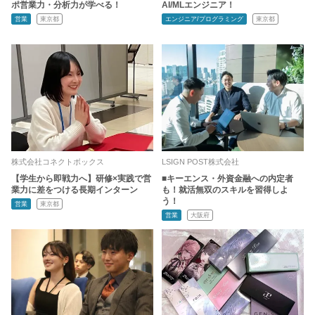
ポ営業力・分析力が学べる！
AI/MLエンジニア！
営業
東京都
エンジニア/プログラミング
東京都
株式会社コネクトボックス
LSIGN POST株式会社
【学生から即戦力へ】研修×実践で営
■キーエンス・外資金融への内定者
業力に差をつける長期インターン
も！就活無双のスキルを習得しよ
う！
営業
東京都
営業
大阪府