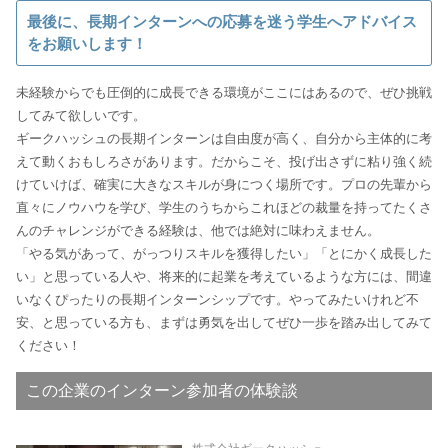
最後に、長期インターンへの応募を迷う学生へアドバイス
をお願いします！
未経験からでも圧倒的に成長できる環境がここにはあるので、ぜひ挑戦
してみて欲しいです。
ギークハッシュの長期インターンは自由度が高く、自分から主体的に考
えて動くおもしろさがあります。だからこそ、投げ出さずに粘り強く続
けていけば、確実に大きなスキルが身につく場所です。プロの先輩から
直々にノウハウを学び、学生のうちからこれほどの裁量を持ってたくさ
んのチャレンジができる経験は、他では絶対に味わえません。
「やる気があって、がっつりスキルを獲得したい」「とにかく成長した
い」と思っている人や、将来的に起業を考えているような方には、間違
いなくぴったりの長期インターンシップです。やってみたいけれど不
安、と思っている方も、まずは勇気を出してぜひ一歩を踏み出してみて
ください！
この企業のインターン参加者の体験談