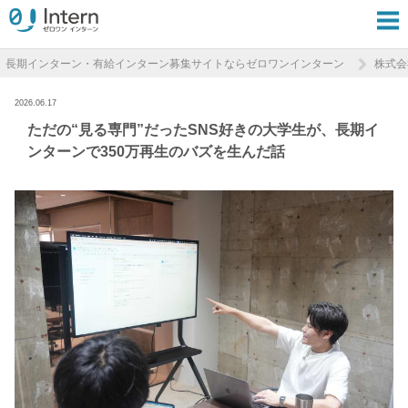
長期インターン・有給インターン募集サイトならゼロワンインターン
株式会
2026.06.17
ただの“見る専門”だったSNS好きの大学生が、長期イ
ンターンで350万再生のバズを生んだ話