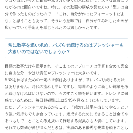
やはり自分が考えた企画や見せ方が多くの人に届いて、大きな反響につ
ながるのは面白いですね。特に、その動画の構成や見せ方の「型」は自
分で作ったものだったので、「これ、自分が作ったフォーマットだよ
な」と思うこともあって。そういう意味では、自分が生み出した企画が
広がっていく手応えを感じられたのは嬉しかったです。
常に数字を追い求め、バズらせ続けるのはプレッシャーも
大きいのではないでしょうか？
目標の数字だけを提示され、そこまでのアプローチは予算も含めて完全
に自由な分、やはり責任やプレッシャーは大きいです。
SNSを伸ばすための一定の正解はありますが、常にバズり続ける方法
はありません。時代の流れも早いですし、毎週のように新しい施策を考
え続けなければいけないので、ものすごく頭を使います。トレンドに敏
感でいるために、毎日1時間以上はSNSを見るようにもしています。
ただ、プレッシャーがあるからこそ、「絶対に結果を出してやる」とい
う強い気持ちで向き合っています。達成するためにできることは全てや
るつもりで、とことん考え抜いて行動する泥臭さも大切にしています。
それでも数値が伸び悩んだときは、実績のある優秀な先輩を頼ることも