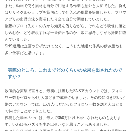
また、動画で使う素材を自分で用意する作業も意外と大変でした。例え
ばリサイクルショップを貸切にして仕入れの風景を撮影したり、フリマ
アプリの出品方法を実演したり全て自分で調達していました。
物販のプロ（先方）の方から知見を借りながら、それをどう映像に落と
し込むか、どう表現すれば一番伝わるのか、常に思考しながら撮影に臨
んでいました。
SNS運用は企画や分析だけでなく、こうした地道な作業の積み重ねも
多い仕事だと思います。
実際のところ、これまでどのくらいの成果を出されたので
すか？
数値的な実績で言うと、最初に担当したSNSアカウントでは、フォロ
ワー数をゼロから4万人ほどまで成長させました。その後に引き継いだ
別のアカウントでは、16万人ほどだったフォロワー数を20万人ほどま
で伸ばすことができました。
投稿した動画の中には、最大で350万回以上再生されたものもありま
す。いわゆるバズりを生み出せたなと思うこともありました。