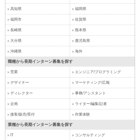
高知県
福岡県
福岡市
佐賀県
長崎県
熊本県
大分県
鹿児島県
沖縄県
海外
職種から長期インターン募集を探す
営業
エンジニア/プログラミング
デザイナー
マーケティング/広報
ディレクター
事務/アシスタント
企画
ライター/編集/記者
接客/販売/受付
作業体験
業種から長期インターン募集を探す
IT
コンサルティング