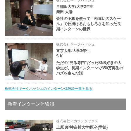
株式会社ギークハッシュ
早稲田大学/大学2年生
柴田 太陽
会社の予算を使って『桁違いのスケー
ル』で仕掛けるおもしろさを知った長
期インターンの世界
株式会社ギークハッシュ
東京大学/大学3年生
S.K
ただの“見る専門”だったSNS好きの大
学生が、長期インターンで350万再生の
バズを生んだ話
株式会社ギークハッシュのインターン体験談一覧を見る
新着インターン体験談
株式会社アカウンタックス
上原 慶/神奈川大学/既卒(学部)