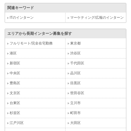
関連キーワード
ITのインターン
マーケティング/広報のインターン
エリアから長期インターン募集を探す
フルリモート/完全在宅勤務
東京都
港区
渋谷区
新宿区
千代田区
中央区
品川区
豊島区
目黒区
文京区
世田谷区
台東区
立川市
杉並区
町田市
江戸川区
大田区