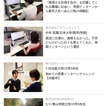
「税理士を目指す自分」を応援してく
れる職場に出会い、長期インターンか
ら新卒入社へ歩んだ私の体験記
株式会社アカウンタックス
中井 双葉/日本大学/既卒(学部)
就活に出遅れ、資格もなかった。不安
だらけだった日々を変えてくれた、長
期インターンという選択
株式会社レバレッジベース
Y.N/法政大学/大学1年生
初めての営業インターンチャレンジ
【28新卒】
株式会社Be Ambitious
S.Y./青山学院大学/大学3年生