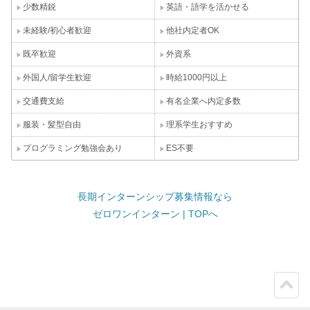
少数精鋭
英語・語学を活かせる
未経験/初心者歓迎
他社内定者OK
既卒歓迎
外資系
外国人/留学生歓迎
時給1000円以上
交通費支給
有名企業へ内定多数
服装・髪型自由
理系学生おすすめ
プログラミング勉強会あり
ES不要
長期インターンシップ募集情報なら
ゼロワンインターン | TOPへ
ペー