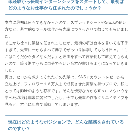
未経験から長期インターンシップをスタートして、最初は
どのようなお仕事から任されたのでしょうか？
本当に最初は何もできなかったので、スプレッドシートやSlackの使い
方など、基本的なツール操作から先輩につきっきりで教えてもらいまし
た。
そこから徐々に業務を任されましたが、最初の頃は台本を書いても下手
すぎて、先輩に一からすべて赤字でがっつり添削してもらう日々。「こ
こはこうだからダメなんだよ」と理由をすべて言語化して教えてもらえ
たので、繰り返すうちに自分でもいい台本が書けるようになっていきま
した。
実は、ゼロから教えてくれたその先輩は、SNSアカウントをゼロから
立ち上げ、フォロワー１６万人まで成長させた実績を持つプロで、私に
とっては師匠のような存在です。そんな優秀な方から直々にノウハウを
学べた環境は非常に贅沢でしたし、今でも先輩の作るクリエイティブを
見ると、本当に圧巻で感動してしまいます。
現在はどのようなポジションで、どんな業務をされている
のですか？