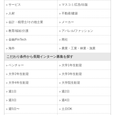
サービス
マスコミ/広告/出版
人材
不動産/建築
会計・税理士/その他士業
メーカー
教育/福祉/介護
アパレル/ファッション
金融/FinTech
商社
海外
農業・工業・林業・漁業
こだわり条件から長期インターン募集を探す
ベンチャー
大学1年生歓迎
大学2年生歓迎
大学3年生歓迎
大学4年生歓迎
大学院生歓迎
週1日
週2日
週3日
週4日
週5日〜
土日OK