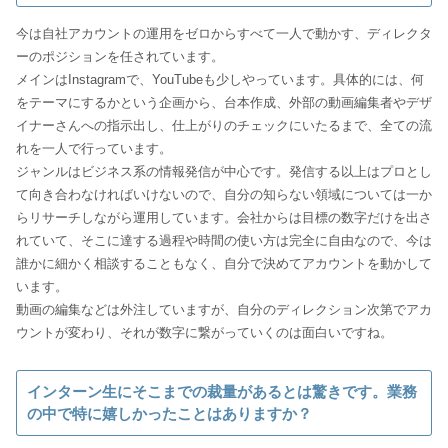
今は自社アカウントの運用をゼロからすべて一人で動かす、ディレクタ
ーのポジションを任されています。
メインはInstagramで、YouTubeも少しやっています。具体的には、何
をテーマにするかという企画から、台本作成、外部の動画編集者やデザ
イナーさんへの指示出し、仕上がりのチェックにいたるまで、全ての流
れを一人で行っています。
ジャンルはビジネス系の情報発信が中心です。発信する以上はプロとし
て向き合わなければいけないので、自分の知らない領域については一か
らリサーチしながら運用しています。会社からは目標の数字だけを出さ
れていて、そこに達する過程や時間の使い方は完全に自由なので、今は
誰かに細かく相談することもなく、自分で決めてアカウントを動かして
います。
動画の編集などは外注していますが、自分のディレクション次第でアカ
ウントが変わり、それが数字に繋がっていくのは面白いですね。
インターン生にそこまでの裁量があるとは驚きです。業務
の中で特に嬉しかったことはありますか？