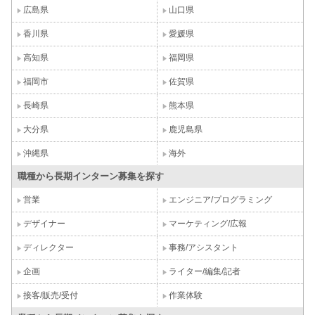
広島県
山口県
香川県
愛媛県
高知県
福岡県
福岡市
佐賀県
長崎県
熊本県
大分県
鹿児島県
沖縄県
海外
職種から長期インターン募集を探す
営業
エンジニア/プログラミング
デザイナー
マーケティング/広報
ディレクター
事務/アシスタント
企画
ライター/編集/記者
接客/販売/受付
作業体験