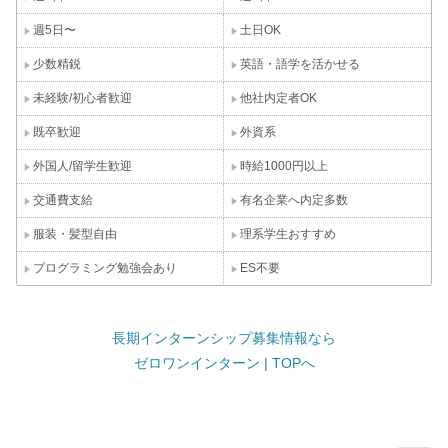
週5日〜
土日OK
少数精鋭
英語・語学を活かせる
未経験/初心者歓迎
他社内定者OK
既卒歓迎
外資系
外国人/留学生歓迎
時給1000円以上
交通費支給
有名企業へ内定多数
服装・髪型自由
理系学生おすすめ
プログラミング勉強会あり
ES不要
長期インターンシップ募集情報なら
ゼロワンインターン | TOPへ