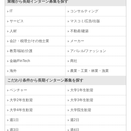
業種から長期インターン募集を探す
IT
コンサルティング
サービス
マスコミ/広告/出版
人材
不動産/建築
会計・税理士/その他士業
メーカー
教育/福祉/介護
アパレル/ファッション
金融/FinTech
商社
海外
農業・工業・林業・漁業
こだわり条件から長期インターン募集を探す
ベンチャー
大学1年生歓迎
大学2年生歓迎
大学3年生歓迎
大学4年生歓迎
大学院生歓迎
週1日
週2日
週3日
週4日