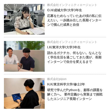
株式会社インフィニティエージェント
O.H/成城大学/大学3年生
応募をためらっていたあの頃の私に伝
えたい。一歩踏み出した長期インター
ンで掴んだ成果と自信
株式会社インフィニティエージェント
I.K/東洋大学/大学3年生
語れるガクチカ、何もない。なんとな
く学生生活を過ごしてきた僕が、長期
インターンで自分を変えるまで
株式会社pipon
H.K/東京科学大学/修士2年
研究で学んだPythonを、顧客の課題を
解く力へ。 要件定義から実装まで挑戦
したエンジニア長期インターン