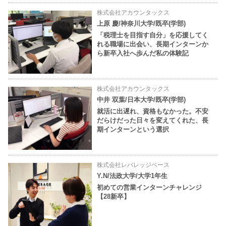
株式会社アカウンタックス
上原 慶/神奈川大学/既卒(学部)
「税理士を目指す自分」を応援してく
れる職場に出会い、長期インターンか
ら新卒入社へ歩んだ私の体験記
株式会社アカウンタックス
中井 双葉/日本大学/既卒(学部)
就活に出遅れ、資格もなかった。不安
だらけだった日々を変えてくれた、長
期インターンという選択
株式会社レバレッジベース
Y.N/法政大学/大学1年生
初めての営業インターンチャレンジ
【28新卒】