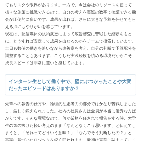
てもリスクや限界があります。一方で、今は会社のリソースを使って
様々な施策に挑戦できるので、自分の考えを実際の数字で検証できる機
会が圧倒的に多いです。成果が出れば、さらに大きな予算を任せてもら
える点にもやりがいを感じています。
現在は、配信媒体の規約変更によって広告審査に苦戦した経験をもと
に、どうすれば安定して成果を出せるのかをチームで模索しています。
土日も数値の動きを追いながら改善案を考え、自分の判断で予算配分を
調整することもあります。こうした実践経験を積める環境だからこそ、
成長スピードは非常に速いと感じています。
インターン生として働く中で、壁にぶつかったことや大変
だったエピソードはありますか？
先輩への報告の仕方や、論理的な思考力の部分ではかなり苦戦しました
し、厳しく鍛えられました。社内の社員さんは全員が本当に優秀な方ば
かりです。そんな環境なので、何か業務を任されて報告をする時、大学
生の気の抜けた軽い考えのまま「なんとなくこう思います」と伝えてし
まうと、「それってどういう意味？」「なんでそう判断したの？」と、
事実に基づいたロジックを鋭く問われます。最初は言葉に詰まってしま