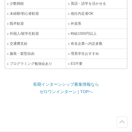
少数精鋭
英語・語学を活かせる
未経験/初心者歓迎
他社内定者OK
既卒歓迎
外資系
外国人/留学生歓迎
時給1000円以上
交通費支給
有名企業へ内定多数
服装・髪型自由
理系学生おすすめ
プログラミング勉強会あり
ES不要
長期インターンシップ募集情報なら
ゼロワンインターン | TOPへ
ペー