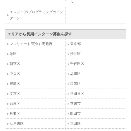
ン
エンジニア/プログラミングのイン
ターン
エリアから長期インターン募集を探す
フルリモート/完全在宅勤務
東京都
港区
渋谷区
新宿区
千代田区
中央区
品川区
豊島区
目黒区
文京区
世田谷区
台東区
立川市
杉並区
町田市
江戸川区
大田区