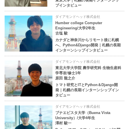
東京大学｜札幌の長期インターンシッ
プインタビュー
ダイアモンドヘッド株式会社
Humber college Computer
Engineering/大学2年生
古塩 駿
カナダと神奈川からリモート後に札幌
へ、Python&Django開発｜札幌の長期
インターンシップインタビュー
ダイアモンドヘッド株式会社
東北大学大学院 農学研究科 生物生産科
学専攻/修士1年
原田 龍之介
トマト研究とITとPython＆Django開
発｜札幌の長期インターンシップイン
タビュー
ダイアモンドヘッド株式会社
ブナエビスタ大学（Buena Vista
University）/大学4年生
澤村 駿一