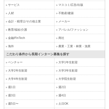
サービス
マスコミ/広告/出版
人材
不動産/建築
会計・税理士/その他士業
メーカー
教育/福祉/介護
アパレル/ファッション
金融/FinTech
商社
海外
農業・工業・林業・漁業
こだわり条件から長期インターン募集を探す
ベンチャー
大学1年生歓迎
大学2年生歓迎
大学3年生歓迎
大学4年生歓迎
大学院生歓迎
週1日
週2日
週3日
週4日
週5日〜
土日OK