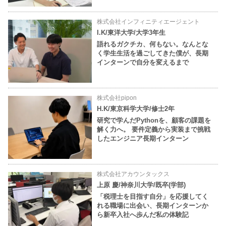
株式会社インフィニティエージェント
I.K/東洋大学/大学3年生
語れるガクチカ、何もない。なんとな
く学生生活を過ごしてきた僕が、長期
インターンで自分を変えるまで
株式会社pipon
H.K/東京科学大学/修士2年
研究で学んだPythonを、顧客の課題を
解く力へ。 要件定義から実装まで挑戦
したエンジニア長期インターン
株式会社アカウンタックス
上原 慶/神奈川大学/既卒(学部)
「税理士を目指す自分」を応援してく
れる職場に出会い、長期インターンか
ら新卒入社へ歩んだ私の体験記