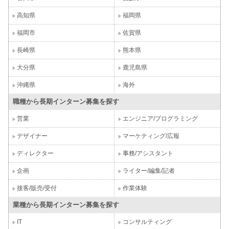
高知県
福岡県
福岡市
佐賀県
長崎県
熊本県
大分県
鹿児島県
沖縄県
海外
職種から長期インターン募集を探す
営業
エンジニア/プログラミング
デザイナー
マーケティング/広報
ディレクター
事務/アシスタント
企画
ライター/編集/記者
接客/販売/受付
作業体験
業種から長期インターン募集を探す
IT
コンサルティング