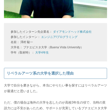
参加したインターン先企業名：
ダイアモンドヘッド株式会社
参加したインターン：
エンジニア/プログラミング
名前： 澤村 駿一
大学名： ブナエビスタ大学（Buena Vista University）
学年（取材時）：
大学4年生
リベラルアーツ系の大学を選択した理由
大学で自分を磨きながら、本当にやりたい事を探すにはリベラルアーツ
が最適だと思いました。
ただ、僕の場合は海外の大学を志したのが高校3年生の頃で、当時の英
語力には不安があったため、サポートが充実しているブナエビスタ大学