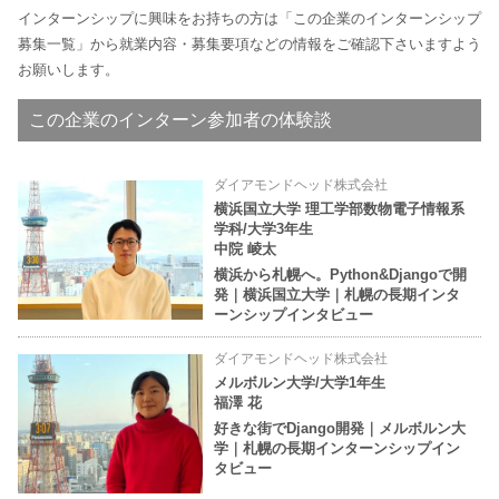
インターンシップに興味をお持ちの方は「この企業のインターンシップ
募集一覧」から就業内容・募集要項などの情報をご確認下さいますよう
お願いします。
この企業のインターン参加者の体験談
ダイアモンドヘッド株式会社
横浜国立大学 理工学部数物電子情報系
学科/大学3年生
中院 崚太
横浜から札幌へ。Python&Djangoで開
発｜横浜国立大学｜札幌の長期インタ
ーンシップインタビュー
ダイアモンドヘッド株式会社
メルボルン大学/大学1年生
福澤 花
好きな街でDjango開発｜メルボルン大
学｜札幌の長期インターンシップイン
タビュー