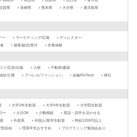
島根県
岡山県
広島県
山口県
香川県
佐賀県
長崎県
熊本県
大分県
鹿児島県
ナー
マーケティング/広報
ディレクター
記者
接客/販売/受付
作業体験
コミ/広告/出版
人材
不動産/建築
福祉/介護
アパレル/ファッション
金融/FinTech
商社
迎
大学3年生歓迎
大学4年生歓迎
大学院生歓迎
日〜
土日OK
少数精鋭
英語・語学を活かせる
迎
外資系
外国人/留学生歓迎
時給1000円以上
髪型自由
理系学生おすすめ
プログラミング勉強会あり