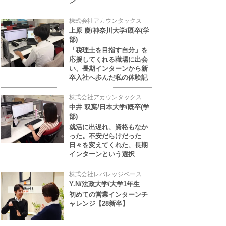
ン
株式会社アカウンタックス
上原 慶/神奈川大学/既卒(学
部)
「税理士を目指す自分」を
応援してくれる職場に出会
い、長期インターンから新
卒入社へ歩んだ私の体験記
株式会社アカウンタックス
中井 双葉/日本大学/既卒(学
部)
就活に出遅れ、資格もなか
った。不安だらけだった
日々を変えてくれた、長期
インターンという選択
株式会社レバレッジベース
Y.N/法政大学/大学1年生
初めての営業インターンチ
ャレンジ【28新卒】