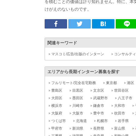
を積むことの価値は計り知れません。特に、本
けがえのないものです。
関連キーワード
マスコミ/広告/出版のインターン
コンサルティ
エリアから長期インターン募集を探す
フルリモート/完全在宅勤務
東京都
港区
豊島区
目黒区
文京区
世田谷区
大田区
墨田区
武蔵野市
八王子市
横浜市
川崎市
鎌倉市
大和市
大阪府
大阪市
豊中市
吹田市
つくば市
北海道
札幌市
岩手県
甲府市
新潟県
長野県
富山県