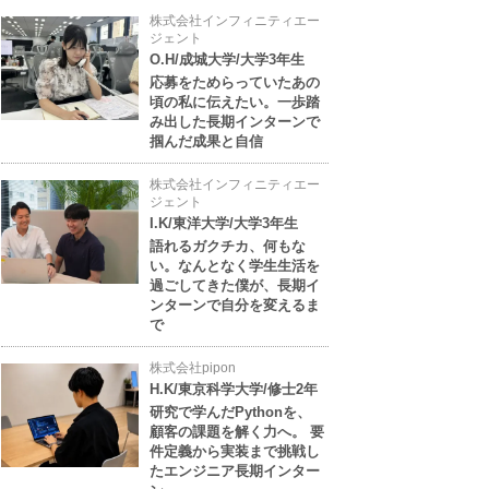
株式会社インフィニティエー
ジェント
O.H/成城大学/大学3年生
応募をためらっていたあの
頃の私に伝えたい。一歩踏
み出した長期インターンで
掴んだ成果と自信
株式会社インフィニティエー
ジェント
I.K/東洋大学/大学3年生
語れるガクチカ、何もな
い。なんとなく学生生活を
過ごしてきた僕が、長期イ
ンターンで自分を変えるま
で
株式会社pipon
H.K/東京科学大学/修士2年
研究で学んだPythonを、
顧客の課題を解く力へ。 要
件定義から実装まで挑戦し
たエンジニア長期インター