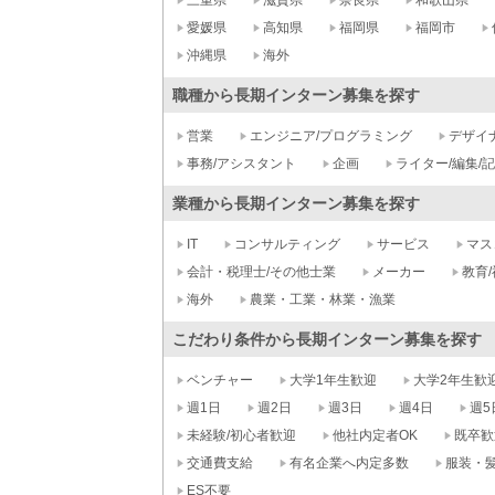
三重県
滋賀県
奈良県
和歌山県
愛媛県
高知県
福岡県
福岡市
沖縄県
海外
職種から長期インターン募集を探す
営業
エンジニア/プログラミング
デザイ
事務/アシスタント
企画
ライター/編集/
業種から長期インターン募集を探す
IT
コンサルティング
サービス
マス
会計・税理士/その他士業
メーカー
教育/
海外
農業・工業・林業・漁業
こだわり条件から長期インターン募集を探す
ベンチャー
大学1年生歓迎
大学2年生歓
週1日
週2日
週3日
週4日
週5
未経験/初心者歓迎
他社内定者OK
既卒歓
交通費支給
有名企業へ内定多数
服装・
ES不要