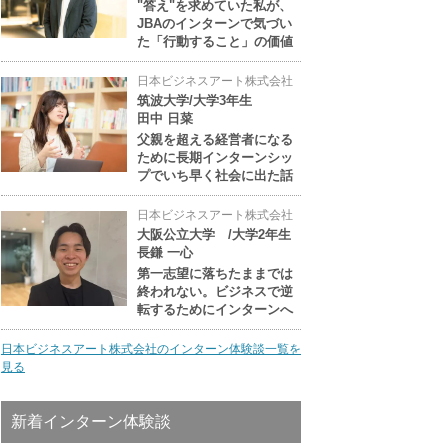
"答え"を求めていた私が、
JBAのインターンで気づい
た「行動すること」の価値
日本ビジネスアート株式会社
筑波大学/大学3年生
田中 日菜
父親を超える経営者になる
ために長期インターンシッ
プでいち早く社会に出た話
日本ビジネスアート株式会社
大阪公立大学 /大学2年生
長鎌 一心
第一志望に落ちたままでは
終われない。ビジネスで逆
転するためにインターンへ
日本ビジネスアート株式会社のインターン体験談一覧を
見る
新着インターン体験談