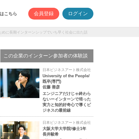
会員登録
ログイン
はこちら
ために長期インターンシップでいち早く社会に出た話
この企業のインターン参加者の体験談
日本ビジネスアート株式会社
University of the People/
既卒(専門)
佐藤 善彦
エンジニアだけじゃ終わら
ないーインターンで培った
実力と知的好奇心で導くビ
ジネスの最前線
日本ビジネスアート株式会社
大阪大学大学院/修士1年
長井駿希