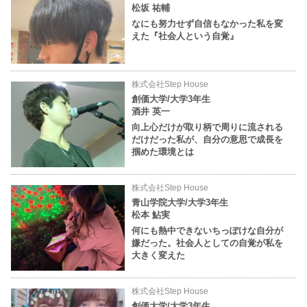
松坂 祐輔
なにも努力せず自信もなかった私を変
えた『社会人という自覚』
株式会社Step House
創価大学/大学3年生
酒井 英一
向上心だけが取り柄で周りに流される
だけだった私が、自分の意思で成長を
掴めた環境とは
株式会社Step House
青山学院大学/大学3年生
松本 鮎実
何にも熱中できないちっぽけな自分が
嫌だった。社会人としての自覚が私を
大きく変えた
株式会社Step House
創価大学/大学3年生