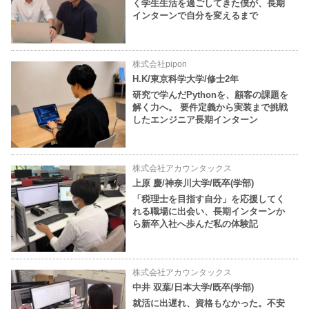
く学生生活を過ごしてきた僕が、長期
インターンで自分を変えるまで
株式会社pipon
H.K/東京科学大学/修士2年
研究で学んだPythonを、顧客の課題を
解く力へ。 要件定義から実装まで挑戦
したエンジニア長期インターン
株式会社アカウンタックス
上原 慶/神奈川大学/既卒(学部)
「税理士を目指す自分」を応援してく
れる職場に出会い、長期インターンか
ら新卒入社へ歩んだ私の体験記
株式会社アカウンタックス
中井 双葉/日本大学/既卒(学部)
就活に出遅れ、資格もなかった。不安