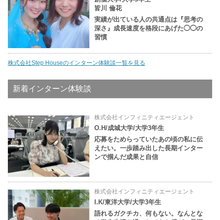
皆川 倫花
実績が出ている人の共通点は『思考の
深さ』成長速度を格段にあげた◯◯の
習慣
株式会社Step Houseのインターン体験談一覧を見る
新着インターン体験談
株式会社インフィニティエージェント
O.H/成城大学/大学3年生
応募をためらっていたあの頃の私に伝
えたい。一歩踏み出した長期インター
ンで掴んだ成果と自信
株式会社インフィニティエージェント
I.K/東洋大学/大学3年生
語れるガクチカ、何もない。なんとな