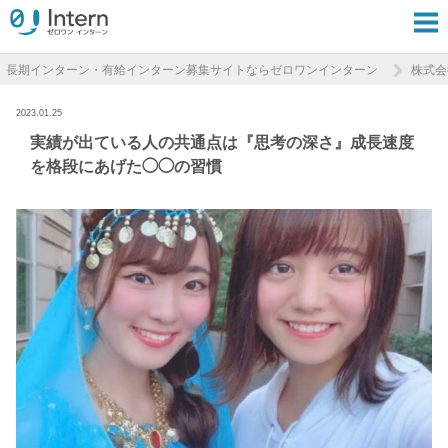
長期インターン・有給インターン募集サイトならゼロワンインターン
株式会社
2023.01.25
実績が出ている人の共通点は『思考の深さ』成長速度
を格段にあげた◯◯の習慣