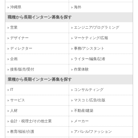
沖縄県
海外
職種から長期インターン募集を探す
営業
エンジニア/プログラミング
デザイナー
マーケティング/広報
ディレクター
事務/アシスタント
企画
ライター/編集/記者
接客/販売/受付
作業体験
業種から長期インターン募集を探す
IT
コンサルティング
サービス
マスコミ/広告/出版
人材
不動産/建築
会計・税理士/その他士業
メーカー
教育/福祉/介護
アパレル/ファッション