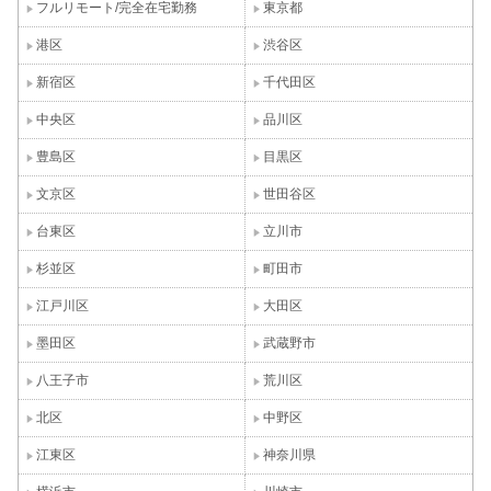
フルリモート/完全在宅勤務
東京都
港区
渋谷区
新宿区
千代田区
中央区
品川区
豊島区
目黒区
文京区
世田谷区
台東区
立川市
杉並区
町田市
江戸川区
大田区
墨田区
武蔵野市
八王子市
荒川区
北区
中野区
江東区
神奈川県