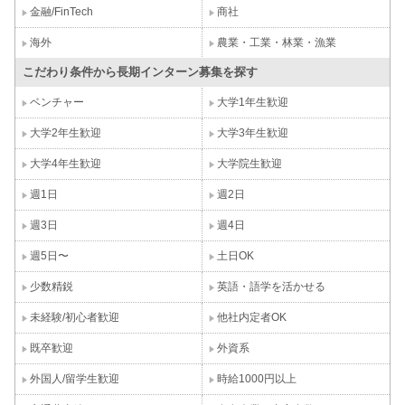
金融/FinTech
商社
海外
農業・工業・林業・漁業
こだわり条件から長期インターン募集を探す
ベンチャー
大学1年生歓迎
大学2年生歓迎
大学3年生歓迎
大学4年生歓迎
大学院生歓迎
週1日
週2日
週3日
週4日
週5日〜
土日OK
少数精鋭
英語・語学を活かせる
未経験/初心者歓迎
他社内定者OK
既卒歓迎
外資系
外国人/留学生歓迎
時給1000円以上