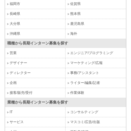
福岡市
佐賀県
長崎県
熊本県
大分県
鹿児島県
沖縄県
海外
職種から長期インターン募集を探す
営業
エンジニア/プログラミング
デザイナー
マーケティング/広報
ディレクター
事務/アシスタント
企画
ライター/編集/記者
接客/販売/受付
作業体験
業種から長期インターン募集を探す
IT
コンサルティング
サービス
マスコミ/広告/出版