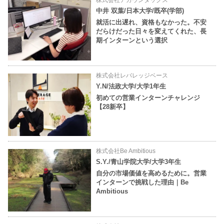
株式会社アカウンタックス
中井 双葉/日本大学/既卒(学部)
就活に出遅れ、資格もなかった。不安
だらけだった日々を変えてくれた、長
期インターンという選択
株式会社レバレッジベース
Y.N/法政大学/大学1年生
初めての営業インターンチャレンジ
【28新卒】
株式会社Be Ambitious
S.Y./青山学院大学/大学3年生
自分の市場価値を高めるために。営業
インターンで挑戦した理由｜Be
Ambitious