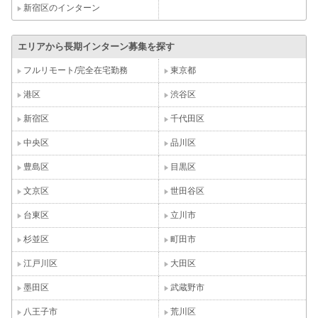
新宿区のインターン
エリアから長期インターン募集を探す
フルリモート/完全在宅勤務
東京都
港区
渋谷区
新宿区
千代田区
中央区
品川区
豊島区
目黒区
文京区
世田谷区
台東区
立川市
杉並区
町田市
江戸川区
大田区
墨田区
武蔵野市
八王子市
荒川区