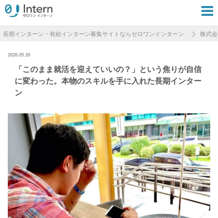
長期インターン・有給インターン募集サイトならゼロワンインターン
株式会社
2026.05.26
「このまま就活を迎えていいの？」という焦りが自信
に変わった。本物のスキルを手に入れた長期インター
ン