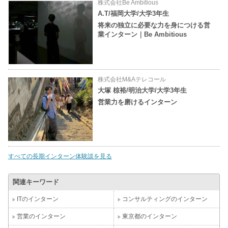
株式会社Be Ambitious
A.T/福岡大学/大学3年生
将来の独立に必要な力を身につける営
業インターン｜Be Ambitious
株式会社M&Aテレコール
大塚 椋裕/明治大学/大学3年生
営業力を磨けるインターン
すべての長期インターン体験談を見る
関連キーワード
ITのインターン
コンサルティングのインターン
営業のインターン
東京都のインターン