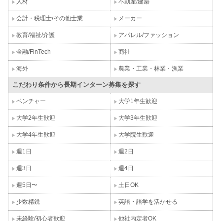
人材
不動産/建築
会計・税理士/その他士業
メーカー
教育/福祉/介護
アパレル/ファッション
金融/FinTech
商社
海外
農業・工業・林業・漁業
こだわり条件から長期インターン募集を探す
ベンチャー
大学1年生歓迎
大学2年生歓迎
大学3年生歓迎
大学4年生歓迎
大学院生歓迎
週1日
週2日
週3日
週4日
週5日〜
土日OK
少数精鋭
英語・語学を活かせる
未経験/初心者歓迎
他社内定者OK