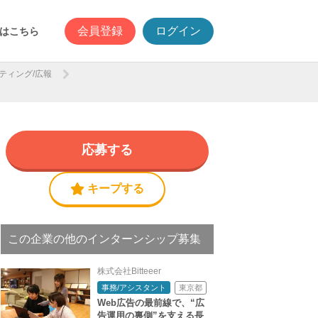
会員登録
ログイン
はこちら
ティング/広報
応募する
キープする
この企業の他のインターンシップ募集
株式会社Bitteeer
東京都
事務/アシスタント
Web広告の最前線で、“広
告運用の裏側”を支える長