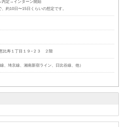
→内定→インターン開始
、約10日〜15日くらいの想定です。
恵比寿１丁目１９−２３ ２階
手線、埼京線、湘南新宿ライン、日比谷線、他）