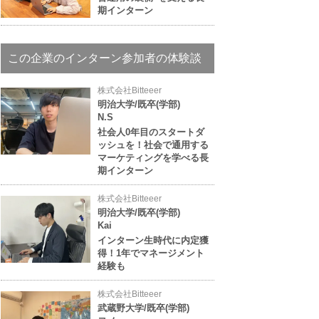
期インターン
この企業のインターン参加者の体験談
株式会社Bitteeer
明治大学/既卒(学部)
N.S
社会人0年目のスタートダ
ッシュを！社会で通用する
マーケティングを学べる長
期インターン
株式会社Bitteeer
明治大学/既卒(学部)
Kai
インターン生時代に内定獲
得！1年でマネージメント
経験も
株式会社Bitteeer
武蔵野大学/既卒(学部)