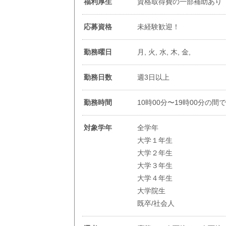
福利厚生
資格取得費の一部補助あり
応募資格
未経験歓迎！
勤務曜日
月, 火, 水, 木, 金,
勤務日数
週3日以上
勤務時間
10時00分〜19時00分の間
対象学年
全学年
大学１年生
大学２年生
大学３年生
大学４年生
大学院生
既卒/社会人