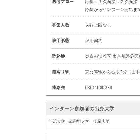
選考フロー
応募→１次面接→２次面接
応募からインターン開始まで
募集人数
人数上限なし
雇用形態
雇用契約
勤務地
東京都渋谷区 東京都渋谷区
最寄り駅
恵比寿駅から徒歩3分（山
連絡先
08011060279
インターン参加者の出身大学
明治大学、武蔵野大学、明星大学