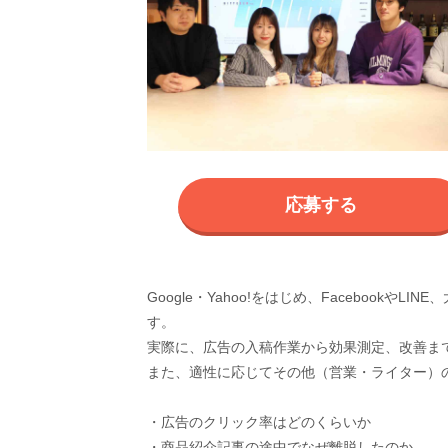
応募する
Google・Yahoo!をはじめ、Facebook
す。
実際に、広告の入稿作業から効果測定、改善ま
また、適性に応じてその他（営業・ライター）
・広告のクリック率はどのくらいか
・商品紹介記事の途中でなぜ離脱したのか