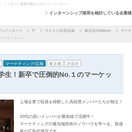
シップ・インターン募集情報ならゼロワンインターン
インターンシップ採用を検討している企業様
ワンインターン
IT
マスコミ/広告/出版
株式会社Bitteeer
マーケ
のマーケッターへ
マーケティング/広報
東京都
渋谷区
学生！新卒で圧倒的No.１のマーケッ
上場企業で役員を経験した高経歴メンバーたちが独立！
20代の若いメンバーが最前線で活躍中！
マーケティングの最先端技術やノウハウを学べる、急成
長の広告代理店です。