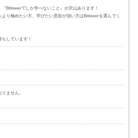
Bitteeerでしか学べないこと』が沢山あります！
より極めたい方、学びたい意欲が強い方はBitteeerを選んでく
待ちしています！
ありません。