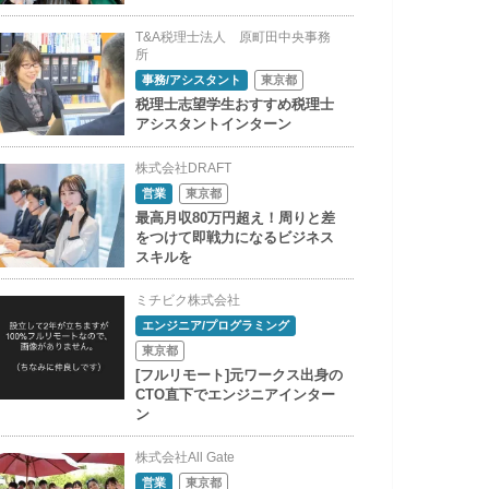
T&A税理士法人 原町田中央事務
所
事務/アシスタント
東京都
税理士志望学生おすすめ税理士
アシスタントインターン
株式会社DRAFT
営業
東京都
最高月収80万円超え！周りと差
をつけて即戦力になるビジネス
スキルを
ミチビク株式会社
エンジニア/プログラミング
東京都
[フルリモート]元ワークス出身の
CTO直下でエンジニアインター
ン
株式会社All Gate
営業
東京都