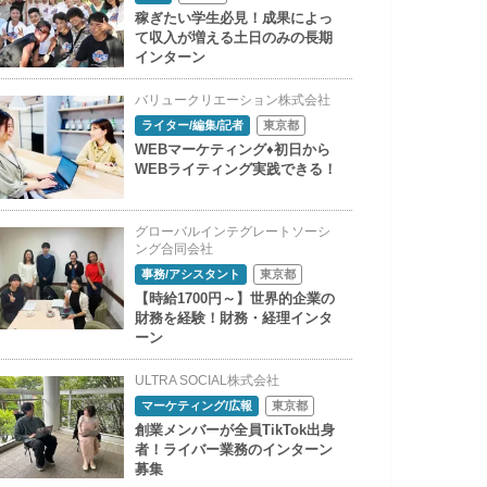
稼ぎたい学生必見！成果によっ
て収入が増える土日のみの長期
インターン
バリュークリエーション株式会社
ライター/編集/記者
東京都
WEBマーケティング♦初日から
WEBライティング実践できる！
グローバルインテグレートソーシ
ング合同会社
事務/アシスタント
東京都
【時給1700円～】世界的企業の
財務を経験！財務・経理インタ
ーン
ULTRA SOCIAL株式会社
マーケティング/広報
東京都
創業メンバーが全員TikTok出身
者！ライバー業務のインターン
募集