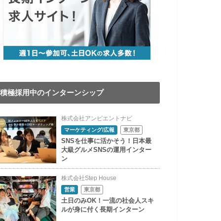
積極採用中のインターンシップ
株式会社アンビエントナビ
マーケティング/広報
東京都
SNSを仕事に活かそう！日本最
大級グルメSNSの運用インター
ン
株式会社Step House
営業
東京都
土日のみOK！一流の社会人スキ
ルが身に付く長期インターン