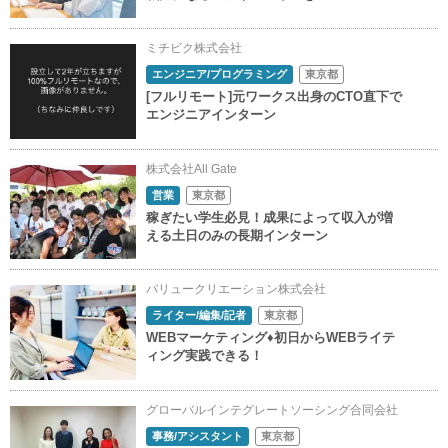
ミチビク株式会社
エンジニア/プログラミング
東京都
[フルリモート]元ワークス出身のCTO直下で
エンジニアインターン
株式会社All Gate
営業
東京都
稼ぎたい学生必見！成果によって収入が増
える土日のみの長期インターン
バリュークリエーション株式会社
ライター/編集/記者
東京都
WEBマーケティング♦初日からWEBライテ
ィング実践できる！
グローバルインテグレートソーシング合同会社
事務/アシスタント
東京都