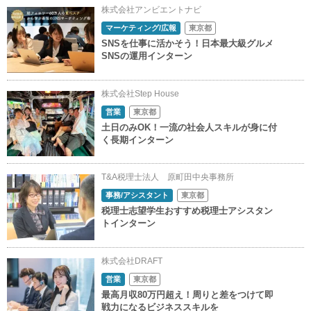
株式会社アンビエントナビ
マーケティング/広報
東京都
SNSを仕事に活かそう！日本最大級グルメ
SNSの運用インターン
株式会社Step House
営業
東京都
土日のみOK！一流の社会人スキルが身に付
く長期インターン
T&A税理士法人 原町田中央事務所
事務/アシスタント
東京都
税理士志望学生おすすめ税理士アシスタン
トインターン
株式会社DRAFT
営業
東京都
最高月収80万円超え！周りと差をつけて即
戦力になるビジネススキルを