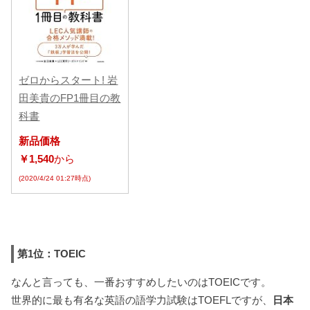
ゼロからスタート! 岩
田美貴のFP1冊目の教
科書
新品価格
￥1,540
から
(2020/4/24 01:27時点)
第1位：TOEIC
なんと言っても、一番おすすめしたいのはTOEICです。
世界的に最も有名な英語の語学力試験はTOEFLですが、
日本