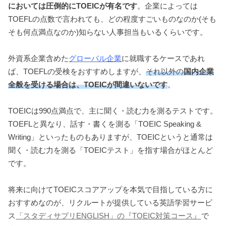
においては圧倒的にTOEICが有名です
。企業によっては
TOEFLの点数で言われても、どの程度すごいものなのか(そも
そも何点満点なのか)知らない人事担当もいるくらいです。
外資系企業含めた
グローバル企業
に就職するケースであれ
ば、TOEFLの受検をおすすめしますが、
それ以外の
国内企業
全般を受ける場合は、TOEICが間違いないです
。
TOEICは990点満点で、主に聞く・読む力を測るテストです。
TOEFLと異なり、話す・書くを測る「TOEIC Speaking &
Writing」といったものもありますが、TOEICというと通常は
聞く・読む力を測る「TOEICテスト」を指す場合がほとんど
です。
将来に向けてTOEICスコアアップを本気で目指している方に
おすすめなのが、リクルートが提供している英語学習サービ
ス
「スタディサプリENGLISH」の『TOEIC対策コース』
で