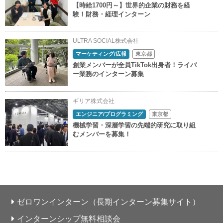
【時給1700円～】世界的企業の財務を経
験！財務・経理インターン
ULTRA SOCIAL株式会社
マーケティング/広報
東京都
創業メンバーが全員TikTok出身者！ライバ
ー業務のインターン募集
ギリア株式会社
エンジニア/プログラミング
東京都
機械学習・深層学習の先端的研究に取り組
むメンバーを募集！
ゼロワンインターン（長期インターン募集サイト）
インターンシップ無料相談会