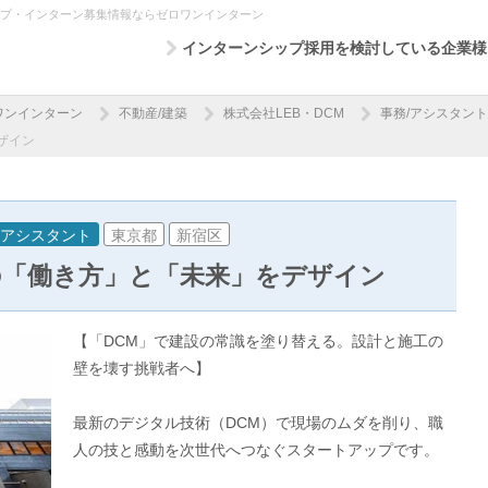
シップ・インターン募集情報ならゼロワンインターン
インターンシップ採用を検討している企業様
ワンインターン
不動産/建築
株式会社LEB・DCM
事務/アシスタント
ザイン
/アシスタント
東京都
新宿区
界の「働き方」と「未来」をデザイン
【「DCM」で建設の常識を塗り替える。設計と施工の
壁を壊す挑戦者へ】
最新のデジタル技術（DCM）で現場のムダを削り、職
人の技と感動を次世代へつなぐスタートアップです。