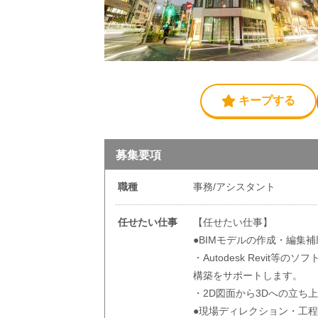
キープする
募集要項
職種
事務/アシスタント
任せたい仕事
【任せたい仕事】
●BIMモデルの作成・編集補
・Autodesk Revit
構築をサポートします。
・2D図面から3Dへの立ち
●現場ディレクション・工