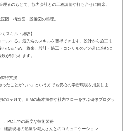
工管理者のもとで、協力会社との工程調整や打ち合せに同席。
ト
意匠図・構造図・設備図の整理。
つくスキル・経験】
ロールする」最先端のスキルを習得できます。設計から施工ま
養われるため、将来、設計・施工・コンサルのどの道に進むに
経験が得られます。
の習得支援
フトを触ったことがない」という方でも安心の学習環境を用意しま
初の1ヶ月で、BIMの基本操作や社内フローを学ぶ研修プログラ
）： PC上での高度な技術習得
： 建設現場の熱量や職人さんとのコミュニケーション