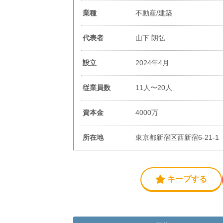
業種
不動産/建築
代表者
山下 朗弘
設立
2024年4月
従業員数
11人〜20人
資本金
4000万
所在地
東京都新宿区西新宿6-21-
キープする