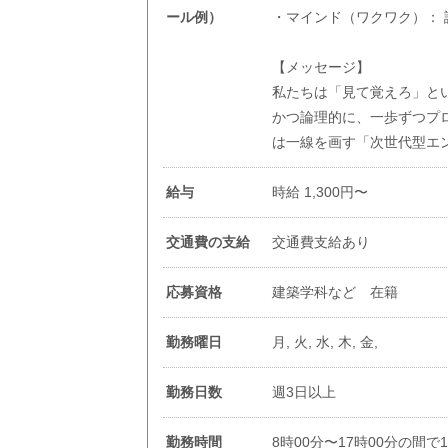
ール例）
・マインド（ワクワク）：
【メッセージ】
私たちは「見て覚えろ」と
かつ論理的に、一歩ずつプ
は一線を画す「次世代型エ
給与
時給 1,300円〜
交通費の支給
交通費支給あり
応募資格
建築学科など 在籍
勤務曜日
月, 火, 水, 木, 金,
勤務日数
週3日以上
勤務時間
8時00分〜17時00分の間で