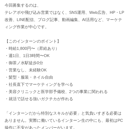
今回募集するのは、
テレアポや飛び込み営業ではなく、SNS運用、Web広告、HP・LP
改善、LINE配信、ブログ記事、動画編集、AI活用など、マーケテ
ィング作業が中心です。
【このインターンのポイント】
・時給1,800円〜（昇給あり）
・週1日、1日3時間〜OK
・御茶ノ水駅徒歩0分
・営業なし、未経験OK
・髪型・服装・ネイル自由
・社長直下でマーケティングを学べる
・美容クリニックと医学部予備校、2つの事業に関われる
・就活で話せる強いガクチカが作れる
「インターンだから特別なスキルが必要」と気負いすぎる必要は
ありません。実際に働いているインターン生の中にも、最初はPC
操作に不安があったメンバーがいます。