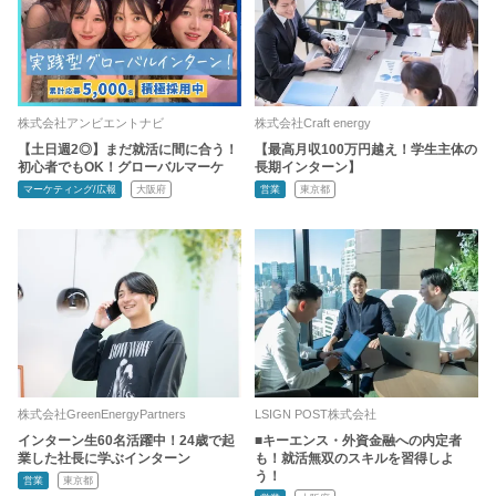
株式会社アンビエントナビ
株式会社Craft energy
【土日週2◎】まだ就活に間に合う！
【最高月収100万円越え！学生主体の
初心者でもOK！グローバルマーケ
長期インターン】
マーケティング/広報
大阪府
営業
東京都
株式会社GreenEnergyPartners
LSIGN POST株式会社
インターン生60名活躍中！24歳で起
■キーエンス・外資金融への内定者
業した社長に学ぶインターン
も！就活無双のスキルを習得しよ
う！
営業
東京都