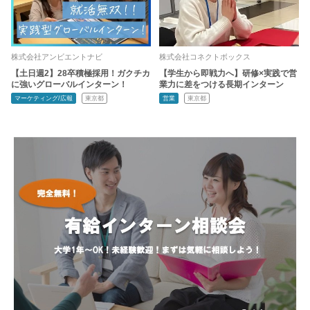
株式会社アンビエントナビ
株式会社コネクトボックス
【土日週2】28卒積極採用！ガクチカ
【学生から即戦力へ】研修×実践で営
に強いグローバルインターン！
業力に差をつける長期インターン
マーケティング/広報
東京都
営業
東京都