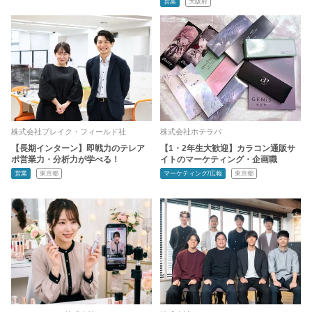
営業
大阪府
株式会社ブレイク・フィールド社
株式会社ホテラバ
【長期インターン】即戦力のテレア
【1・2年生大歓迎】カラコン通販サ
ポ営業力・分析力が学べる！
イトのマーケティング・企画職
営業
東京都
マーケティング/広報
東京都