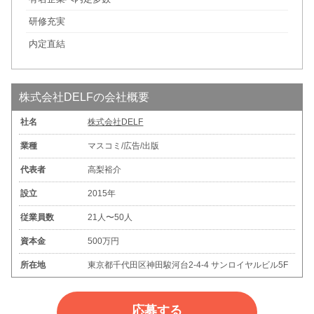
研修充実
内定直結
株式会社DELFの会社概要
社名
株式会社DELF
業種
マスコミ/広告/出版
代表者
高梨裕介
設立
2015年
従業員数
21人〜50人
資本金
500万円
所在地
東京都千代田区神田駿河台2-4-4 サンロイヤルビル5F
応募する