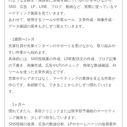
のような受験生・保護者に情報を届けているのかを学びながら、
SNS、広告、LP、LINE、ブログ、動画など、実際に使っているマ
ーケティング施策を見ていきます。
あわせて、使用するツールや作業ルール、文章作成・画像作成・
データ確認の基本も少しずつ覚えていきます。
・1週間〜1ヶ月
先輩社員や先輩インターンのサポートを受けながら、取り組みや
すい作業から始めます。
具体的には、SNS投稿案の作成、LINE配信文の作成、ブログ記事
の下書き、画像作成、広告やLPのチェック、簡単な数値確認、AI
ツールを使った文章作成などです。
営業やテレアポではなく、マーケティングの裏側を支える作業が
中心です。未経験でも、できることから少しずつ慣れていけま
す。
・1ヶ月〜
慣れてきたら、美容クリニックまたは医学部予備校のマーケティ
ング施策を、少しずつ担当していきます。
SNS投稿の改善、広告の数値分析、LPやホームページの改善案作