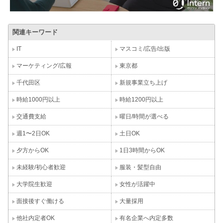
関連キーワード
IT
マスコミ/広告/出版
マーケティング/広報
東京都
千代田区
新規事業立ち上げ
時給1000円以上
時給1200円以上
交通費支給
曜日/時間が選べる
週1〜2日OK
土日OK
夕方からOK
1日3時間からOK
未経験/初心者歓迎
服装・髪型自由
大学院生歓迎
女性が活躍中
面接後すぐ働ける
大量採用
他社内定者OK
有名企業へ内定多数