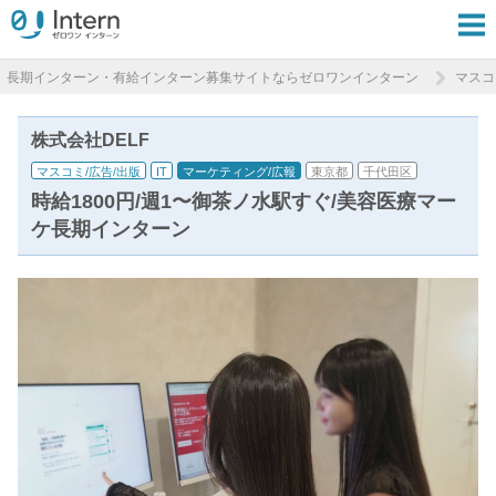
長期インターン・有給インターン募集サイトならゼロワンインターン
マスコ
株式会社DELF
マスコミ/広告/出版
IT
マーケティング/広報
東京都
千代田区
時給1800円/週1〜御茶ノ水駅すぐ/美容医療マー
ケ長期インターン