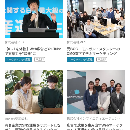
株式会社RES
株式会社MFS
【0→1を体験】Web広告とYouTube
元BCG、モルガン・スタンレーの
で文章力を“武器”に
CMO直下で学ぶマーケティング
マーケティング/広報
東京都
マーケティング/広報
東京都
wakaru株式会社
株式会社インフィニティエージェント
有名企業のSNS運用をサポートしな
広告で成果を生み出すWebマーケタ
がら、圧倒的成長できるインターン
ーへ！基礎から学ぶ長期インターン