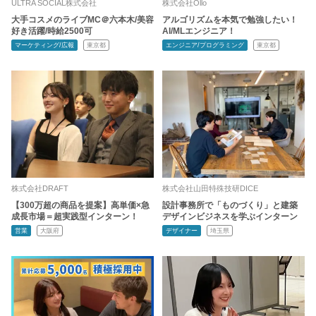
ULTRA SOCIAL株式会社
株式会社Ollo
大手コスメのライブMC＠六本木/美容
アルゴリズムを本気で勉強したい！
好き活躍/時給2500可
AI/MLエンジニア！
マーケティング/広報
東京都
エンジニア/プログラミング
東京都
株式会社DRAFT
株式会社山田特殊技研DICE
【300万超の商品を提案】高単価×急
設計事務所で「ものづくり」と建築
成長市場＝超実践型インターン！
デザインビジネスを学ぶインターン
営業
大阪府
デザイナー
埼玉県