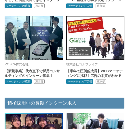
マーケティング/広報
東京都
マーケティング/広報
東京都
ROSCA株式会社
株式会社ゴルフライブ
【新規事業】代表直下で採用コンサ
【半年で圧倒的成長】WEBマーケテ
ルティングのインターン募集！
ィングに挑戦！広告の本質がわかる
マーケティング/広報
東京都
マーケティング/広報
東京都
積極採用中の長期インターン求人