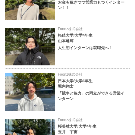
お金も稼ぎつつ営業力もつくインター
ン！！
Foonz株式会社
拓殖大学/大学4年生
山本竜暉
人生初インターンは就職先へ！
Foonz株式会社
日本大学/大学4年生
堀内翔太
「競争と協力」の両立ができる営業イ
ンターン
Foonz株式会社
桜美林大学/大学4年生
玉井 宇宙