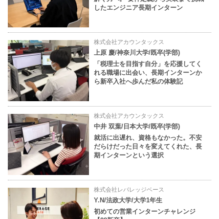
したエンジニア長期インターン
株式会社アカウンタックス
上原 慶/神奈川大学/既卒(学部)
「税理士を目指す自分」を応援してく
れる職場に出会い、長期インターンか
ら新卒入社へ歩んだ私の体験記
株式会社アカウンタックス
中井 双葉/日本大学/既卒(学部)
就活に出遅れ、資格もなかった。不安
だらけだった日々を変えてくれた、長
期インターンという選択
株式会社レバレッジベース
Y.N/法政大学/大学1年生
初めての営業インターンチャレンジ