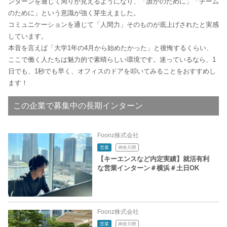
ンターンを通じて周りが見えるようになり、「誰かのために」「チーム
のために」という意識が強く芽生えました。
コミュニケーションを通じて「人間力」そのものが底上げされたと実感
しています。
本音を言えば「大学1年の4月から始めたかった」と後悔するくらい、
ここで働く人たちは魅力的で素晴らしい環境です。迷っているなら、1
日でも、1秒でも早く、オフィスのドアを叩いてみることをおすすめし
ます！
この企業で募集中の長期インターン
Foonz株式会社
営業
神奈川県
【キーエンスなど内定実績】就活有利
な営業インターン＃横浜＃土日OK
Foonz株式会社
営業
神奈川県