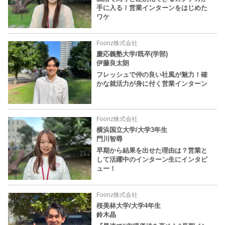
手に入る！営業インターンをはじめた
ワケ
Foonz株式会社
慶応義塾大学/既卒(学部)
伊藤良太朗
フレッシュで仲の良い社風が魅力！確
かな就活力が身に付く営業インターン
Foonz株式会社
横浜国立大学/大学3年生
門川智尋
早期から結果を出せた理由は？営業と
して活躍中のインターン生にインタビ
ュー！
Foonz株式会社
桜美林大学/大学4年生
鈴木晶