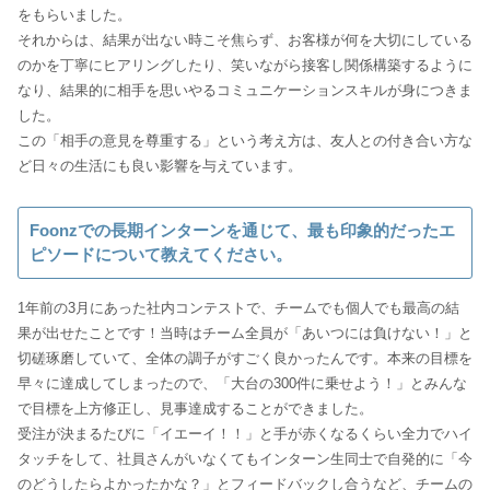
をもらいました。
それからは、結果が出ない時こそ焦らず、お客様が何を大切にしている
のかを丁寧にヒアリングしたり、笑いながら接客し関係構築するように
なり、結果的に相手を思いやるコミュニケーションスキルが身につきま
した。
この「相手の意見を尊重する」という考え方は、友人との付き合い方な
ど日々の生活にも良い影響を与えています。
Foonzでの長期インターンを通じて、最も印象的だったエ
ピソードについて教えてください。
1年前の3月にあった社内コンテストで、チームでも個人でも最高の結
果が出せたことです！当時はチーム全員が「あいつには負けない！」と
切磋琢磨していて、全体の調子がすごく良かったんです。本来の目標を
早々に達成してしまったので、「大台の300件に乗せよう！」とみんな
で目標を上方修正し、見事達成することができました。
受注が決まるたびに「イエーイ！！」と手が赤くなるくらい全力でハイ
タッチをして、社員さんがいなくてもインターン生同士で自発的に「今
のどうしたらよかったかな？」とフィードバックし合うなど、チームの