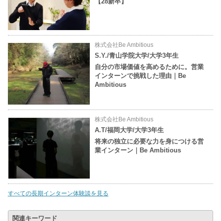
【28新卒】
株式会社Be Ambitious
S.Y./青山学院大学/大学3年生
自分の市場価値を高めるために。営業
インターンで挑戦した理由｜Be
Ambitious
株式会社Be Ambitious
A.T/福岡大学/大学3年生
将来の独立に必要な力を身につける営
業インターン｜Be Ambitious
すべての長期インターン体験談を見る
関連キーワード