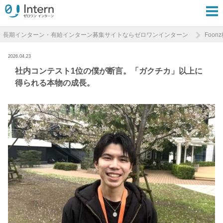
長期インターン・有給インターン募集サイトならゼロワンインターン
Foon
2026.04.23
社内コンテスト1位の僕が断言。「ガクチカ」以上に
得られる本物の成長。