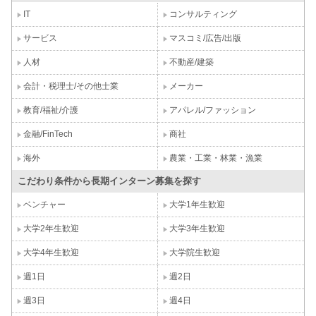
IT
コンサルティング
サービス
マスコミ/広告/出版
人材
不動産/建築
会計・税理士/その他士業
メーカー
教育/福祉/介護
アパレル/ファッション
金融/FinTech
商社
海外
農業・工業・林業・漁業
こだわり条件から長期インターン募集を探す
ベンチャー
大学1年生歓迎
大学2年生歓迎
大学3年生歓迎
大学4年生歓迎
大学院生歓迎
週1日
週2日
週3日
週4日