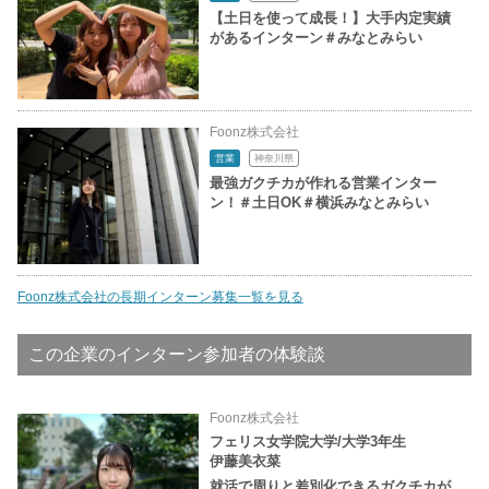
【土日を使って成長！】大手内定実績
があるインターン＃みなとみらい
Foonz株式会社
営業
神奈川県
最強ガクチカが作れる営業インター
ン！＃土日OK＃横浜みなとみらい
Foonz株式会社の長期インターン募集一覧を見る
この企業のインターン参加者の体験談
Foonz株式会社
フェリス女学院大学/大学3年生
伊藤美衣菜
就活で周りと差別化できるガクチカが