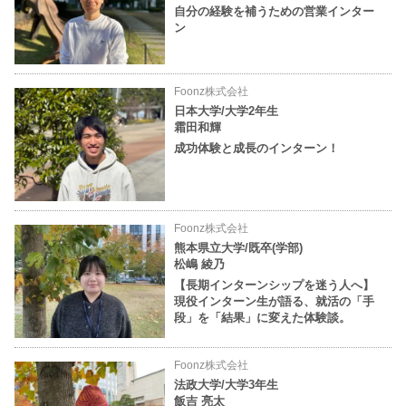
自分の経験を補うための営業インター
ン
Foonz株式会社
日本大学/大学2年生
霜田和輝
成功体験と成長のインターン！
Foonz株式会社
熊本県立大学/既卒(学部)
松嶋 綾乃
【長期インターンシップを迷う人へ】
現役インターン生が語る、就活の「手
段」を「結果」に変えた体験談。
Foonz株式会社
法政大学/大学3年生
飯吉 亮太