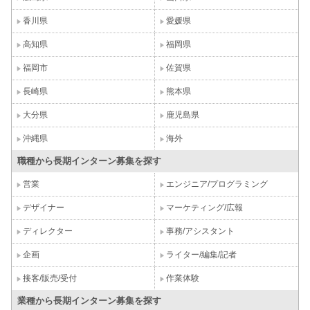
香川県
愛媛県
高知県
福岡県
福岡市
佐賀県
長崎県
熊本県
大分県
鹿児島県
沖縄県
海外
職種から長期インターン募集を探す
営業
エンジニア/プログラミング
デザイナー
マーケティング/広報
ディレクター
事務/アシスタント
企画
ライター/編集/記者
接客/販売/受付
作業体験
業種から長期インターン募集を探す