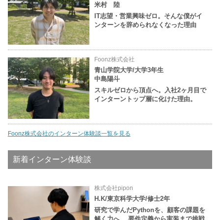
米村 陸
IT志望・営業興味ゼロ。そんな僕がイ
ンターンを辞められなくなった理由
Foonz株式会社
青山学院大学/大学3年生
中島陽斗
スキルゼロから頂点へ。入社2ヶ月目で
インターントップ層に化けた理由。
Foonz株式会社のインターン体験談一覧を見る
新着インターン体験談
株式会社pipon
H.K/東京科学大学/修士2年
研究で学んだPythonを、顧客の課題を
解く力へ。 要件定義から実装まで挑戦