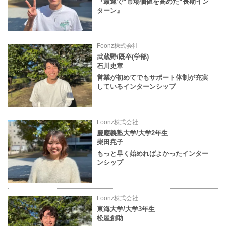
『最速で“市場価値を高めた“長期イン
ターン』
Foonz株式会社
武蔵野/既卒(学部)
石川史章
営業が初めてでもサポート体制が充実
しているインターンシップ
Foonz株式会社
慶應義塾大学/大学2年生
柴田尭子
もっと早く始めればよかったインター
ンシップ
Foonz株式会社
東海大学/大学3年生
松屋創助