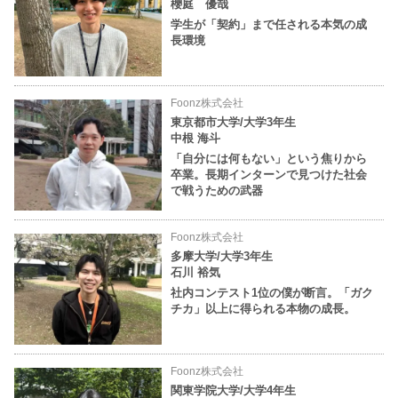
櫻庭 優哉
学生が「契約」まで任される本気の成
長環境
Foonz株式会社
東京都市大学/大学3年生
中根 海斗
「自分には何もない」という焦りから
卒業。長期インターンで見つけた社会
で戦うための武器
Foonz株式会社
多摩大学/大学3年生
石川 裕気
社内コンテスト1位の僕が断言。「ガク
チカ」以上に得られる本物の成長。
Foonz株式会社
関東学院大学/大学4年生