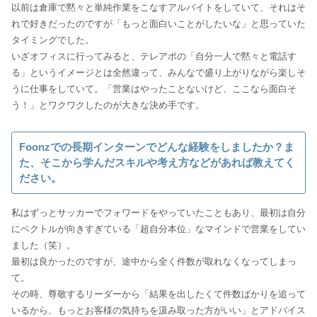
以前は倉庫で黙々と単純作業をこなすアルバイトをしていて、それはそ
れで好きだったのですが「もっと面白いことがしたいな」と思っていた
タイミングでした。
いざオフィスに行ってみると、テレアポの「自分一人で黙々と電話す
る」というイメージとは全然違って、みんなで盛り上がりながら楽しそ
うに仕事をしていて。「営業はやったことないけど、ここなら面白そ
う！」とワクワクしたのが大きな決め手です。
Foonzでの長期インターンでどんな経験をしましたか？ま
た、そこから学んだスキルや考え方などがあれば教えてく
ださい。
私はずっとサッカーでフォワードをやっていたこともあり、最初は自分
にベクトルが向きすぎている「超自分本位」なマインドで営業をしてい
ました（笑）。
最初は良かったのですが、途中から全く件数が取れなくなってしまっ
て。
その時、尊敬するリーダーから「結果を出したくて件数ばかりを追って
いるから、もっとお客様の気持ちを汲み取った方がいい」とアドバイス