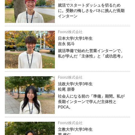
就活でスタートダッシュを切るため
に。受験の悔しさをバネに挑んだ長期
インターン
Foonz株式会社
日本大学/大学1年生
吉永 拓斗
就活準備で始めた営業インターンで、
私が学んだ「主体性」と「成功思考」
Foonz株式会社
法政大学/大学3年生
松尾 朋香
社会人になる前の「準備」期間。私が
長期インターンで学んだ主体性と
PDCA。
Foonz株式会社
立教大学/大学3年生
荒 悠仁