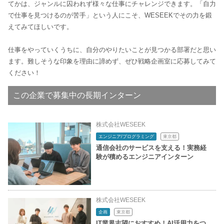
てかは、ジャンルに囚われず様々な仕事にチャレンジできます。「自力
で仕事を見つけるのが苦手」という人にこそ、WESEEKでその力を鍛
えてみてほしいです。
仕事をやっていくうちに、自分のやりたいことが見つかる部署だと思い
ます。難しそうな印象を理由に諦めず、ぜひ戦略企画室に応募してみて
ください！
この企業で募集中の長期インターン
株式会社WESEEK
エンジニア/プログラミング
東京都
通信会社のサービスを支える！実務経
験が積めるエンジニアインターン
株式会社WESEEK
企画
東京都
IT業界志望におすすめ！AI活用力をつ