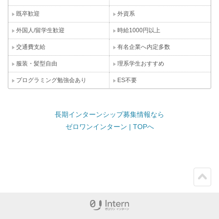
既卒歓迎
外資系
外国人/留学生歓迎
時給1000円以上
交通費支給
有名企業へ内定多数
服装・髪型自由
理系学生おすすめ
プログラミング勉強会あり
ES不要
長期インターンシップ募集情報なら
ゼロワンインターン | TOPへ
ペー
ジト
ップ