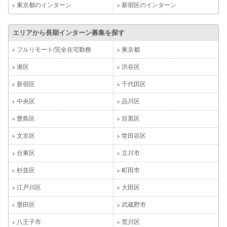
東京都のインターン
新宿区のインターン
エリアから長期インターン募集を探す
フルリモート/完全在宅勤務
東京都
港区
渋谷区
新宿区
千代田区
中央区
品川区
豊島区
目黒区
文京区
世田谷区
台東区
立川市
杉並区
町田市
江戸川区
大田区
墨田区
武蔵野市
八王子市
荒川区