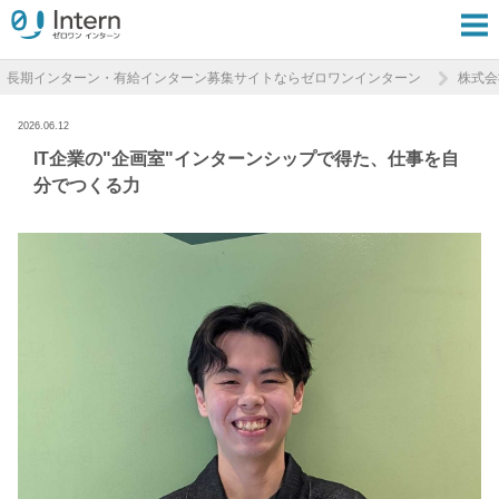
長期インターン・有給インターン募集サイトならゼロワンインターン
株式会
2026.06.12
IT企業の"企画室"インターンシップで得た、仕事を自
分でつくる力