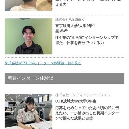
える力"
株式会社WESEEK
東京経済大学/大学4年生
星 昂希
IT企業の"企画室"インターンシップで
得た、仕事を自分でつくる力
株式会社WESEEKのインターン体験談一覧を見る
新着インターン体験談
株式会社インフィニティエージェント
O.H/成城大学/大学3年生
応募をためらっていたあの頃の私に伝
えたい。一歩踏み出した長期インター
ンで掴んだ成果と自信