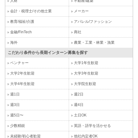
人材
不動産/建築
会計・税理士/その他士業
メーカー
教育/福祉/介護
アパレル/ファッション
金融/FinTech
商社
海外
農業・工業・林業・漁業
こだわり条件から長期インターン募集を探す
ベンチャー
大学1年生歓迎
大学2年生歓迎
大学3年生歓迎
大学4年生歓迎
大学院生歓迎
週1日
週2日
週3日
週4日
週5日〜
土日OK
少数精鋭
英語・語学を活かせる
未経験/初心者歓迎
他社内定者OK