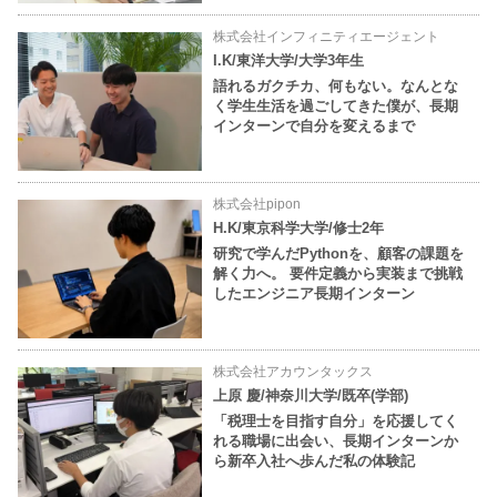
株式会社インフィニティエージェント
I.K/東洋大学/大学3年生
語れるガクチカ、何もない。なんとな
く学生生活を過ごしてきた僕が、長期
インターンで自分を変えるまで
株式会社pipon
H.K/東京科学大学/修士2年
研究で学んだPythonを、顧客の課題を
解く力へ。 要件定義から実装まで挑戦
したエンジニア長期インターン
株式会社アカウンタックス
上原 慶/神奈川大学/既卒(学部)
「税理士を目指す自分」を応援してく
れる職場に出会い、長期インターンか
ら新卒入社へ歩んだ私の体験記