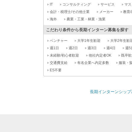
IT
コンサルティング
サービス
マス
会計・税理士/その他士業
メーカー
教育/
海外
農業・工業・林業・漁業
こだわり条件から長期インターン募集を探す
ベンチャー
大学1年生歓迎
大学2年生歓
週1日
週2日
週3日
週4日
週5
未経験/初心者歓迎
他社内定者OK
既卒歓
交通費支給
有名企業へ内定多数
服装・
ES不要
長期インターンシップ募