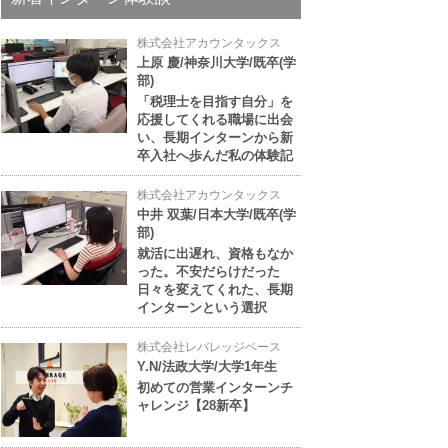
株式会社アカウンタックス
上原 慶/神奈川大学/既卒(学
部)
「税理士を目指す自分」を
応援してくれる職場に出会
い、長期インターンから新
卒入社へ歩んだ私の体験記
株式会社アカウンタックス
中井 双葉/日本大学/既卒(学
部)
就活に出遅れ、資格もなか
った。不安だらけだった
日々を変えてくれた、長期
インターンという選択
株式会社レバレッジベース
Y.N/法政大学/大学1年生
初めての営業インターンチ
ャレンジ【28新卒】