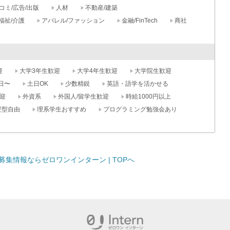
コミ/広告/出版
人材
不動産/建築
福祉/介護
アパレル/ファッション
金融/FinTech
商社
迎
大学3年生歓迎
大学4年生歓迎
大学院生歓迎
日〜
土日OK
少数精鋭
英語・語学を活かせる
迎
外資系
外国人/留学生歓迎
時給1000円以上
髪型自由
理系学生おすすめ
プログラミング勉強会あり
集情報ならゼロワンインターン | TOPへ