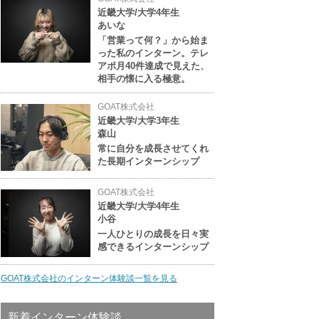
近畿大学/大学4年生
あいな
「営業って何？」から始ま
った私のインターン。テレ
アポ月40件達成で見えた、
相手の懐に入る極意。
GOAT株式会社
近畿大学/大学3年生
森山
常に自分を成長させてくれ
た長期インターンシップ
GOAT株式会社
近畿大学/大学4年生
小谷
一人ひとりの成長を日々実
感できるインターンシップ
GOAT株式会社のインターン体験談一覧を見る
新着インターン体験談