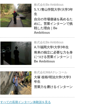
株式会社Be Ambitious
S.Y./青山学院大学/大学3年
生
自分の市場価値を高めるた
めに。営業インターンで挑
戦した理由｜Be
Ambitious
株式会社Be Ambitious
A.T/福岡大学/大学3年生
将来の独立に必要な力を身
につける営業インターン｜
Be Ambitious
株式会社M&Aテレコール
大塚 椋裕/明治大学/大学3
年生
営業力を磨けるインターン
すべての長期インターン体験談を見る