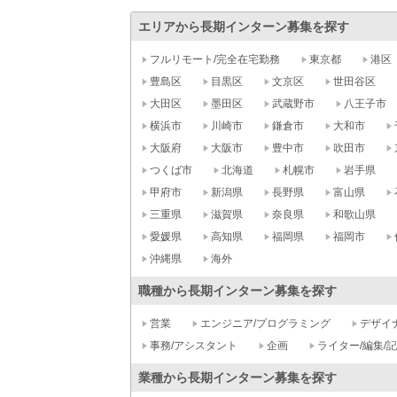
エリアから長期インターン募集を探す
フルリモート/完全在宅勤務
東京都
港区
豊島区
目黒区
文京区
世田谷区
大田区
墨田区
武蔵野市
八王子市
横浜市
川崎市
鎌倉市
大和市
大阪府
大阪市
豊中市
吹田市
つくば市
北海道
札幌市
岩手県
甲府市
新潟県
長野県
富山県
三重県
滋賀県
奈良県
和歌山県
愛媛県
高知県
福岡県
福岡市
沖縄県
海外
職種から長期インターン募集を探す
営業
エンジニア/プログラミング
デザイ
事務/アシスタント
企画
ライター/編集/
業種から長期インターン募集を探す