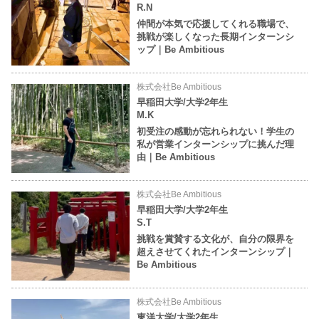
R.N
仲間が本気で応援してくれる職場で、
挑戦が楽しくなった長期インターンシ
ップ｜Be Ambitious
株式会社Be Ambitious
早稲田大学/大学2年生
M.K
初受注の感動が忘れられない！学生の
私が営業インターンシップに挑んだ理
由｜Be Ambitious
株式会社Be Ambitious
早稲田大学/大学2年生
S.T
挑戦を賞賛する文化が、自分の限界を
超えさせてくれたインターンシップ｜
Be Ambitious
株式会社Be Ambitious
東洋大学/大学2年生