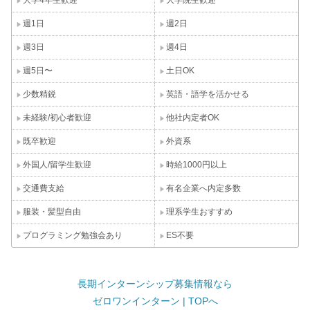
大学4年生歓迎
大学院生歓迎
週1日
週2日
週3日
週4日
週5日〜
土日OK
少数精鋭
英語・語学を活かせる
未経験/初心者歓迎
他社内定者OK
既卒歓迎
外資系
外国人/留学生歓迎
時給1000円以上
交通費支給
有名企業へ内定多数
服装・髪型自由
理系学生おすすめ
プログラミング勉強会あり
ES不要
長期インターンシップ募集情報なら
ゼロワンインターン | TOPへ