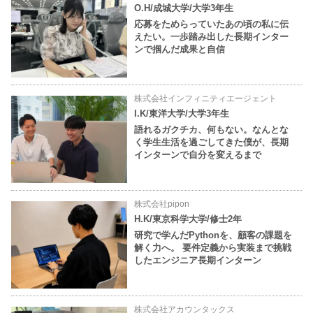
O.H/成城大学/大学3年生
応募をためらっていたあの頃の私に伝
えたい。一歩踏み出した長期インター
ンで掴んだ成果と自信
株式会社インフィニティエージェント
I.K/東洋大学/大学3年生
語れるガクチカ、何もない。なんとな
く学生生活を過ごしてきた僕が、長期
インターンで自分を変えるまで
株式会社pipon
H.K/東京科学大学/修士2年
研究で学んだPythonを、顧客の課題を
解く力へ。 要件定義から実装まで挑戦
したエンジニア長期インターン
株式会社アカウンタックス