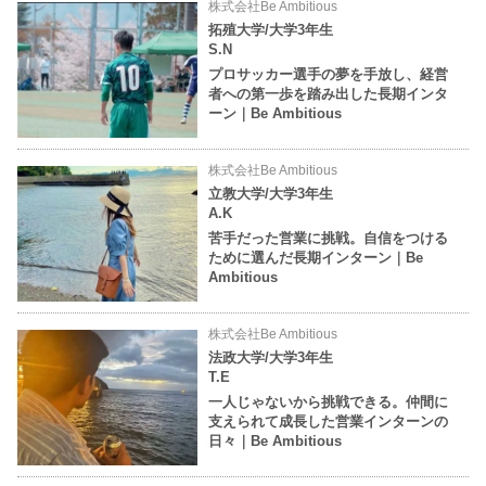
株式会社Be Ambitious
拓殖大学/大学3年生
S.N
プロサッカー選手の夢を手放し、経営
者への第一歩を踏み出した長期インタ
ーン｜Be Ambitious
株式会社Be Ambitious
立教大学/大学3年生
A.K
苦手だった営業に挑戦。自信をつける
ために選んだ長期インターン｜Be
Ambitious
株式会社Be Ambitious
法政大学/大学3年生
T.E
一人じゃないから挑戦できる。仲間に
支えられて成長した営業インターンの
日々｜Be Ambitious