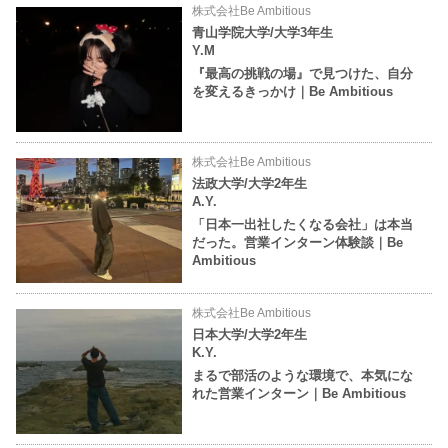
株式会社Be Ambitious
青山学院大学/大学3年生
Y.M
『最高の挑戦の場』で見つけた、自分
を変えるきっかけ｜Be Ambitious
株式会社Be Ambitious
法政大学/大学2年生
A.Y.
「日本一出社したくなる会社」は本当
だった。営業インターン体験談｜Be
Ambitious
株式会社Be Ambitious
日本大学/大学2年生
K.Y.
まるで部活のような環境で、本気にな
れた営業インターン｜Be Ambitious