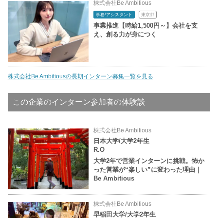
株式会社Be Ambitious
事務/アシスタント
東京都
事業推進【時給1,500円～】会社を支
え、創る力が身につく
株式会社Be Ambitiousの長期インターン募集一覧を見る
この企業のインターン参加者の体験談
株式会社Be Ambitious
日本大学/大学2年生
R.O
大学2年で営業インターンに挑戦。怖か
った営業が“楽しい”に変わった理由｜
Be Ambitious
株式会社Be Ambitious
早稲田大学/大学2年生