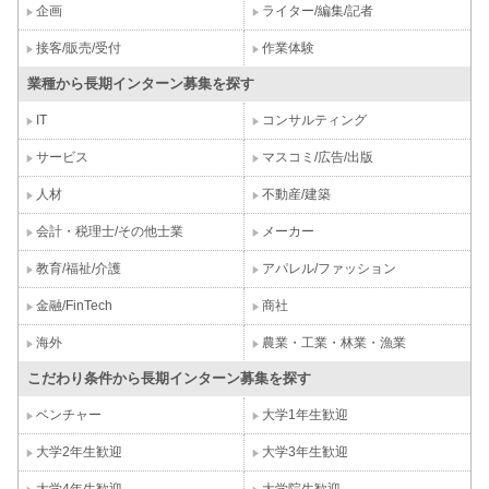
企画
ライター/編集/記者
接客/販売/受付
作業体験
業種から長期インターン募集を探す
IT
コンサルティング
サービス
マスコミ/広告/出版
人材
不動産/建築
会計・税理士/その他士業
メーカー
教育/福祉/介護
アパレル/ファッション
金融/FinTech
商社
海外
農業・工業・林業・漁業
こだわり条件から長期インターン募集を探す
ベンチャー
大学1年生歓迎
大学2年生歓迎
大学3年生歓迎