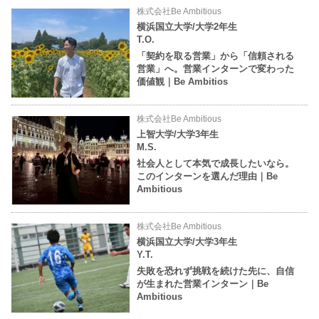
株式会社Be Ambitious
横浜国立大学/大学2年生
T.O.
「契約を取る営業」から「信頼される
営業」へ。営業インターンで変わった
価値観｜Be Ambitios
株式会社Be Ambitious
上智大学/大学3年生
M.S.
社会人として本気で成長したいなら。
このインターンを選んだ理由｜Be
Ambitious
株式会社Be Ambitious
横浜国立大学/大学3年生
Y.T.
失敗を恐れず挑戦を続けた先に、自信
が生まれた営業インターン｜Be
Ambitious