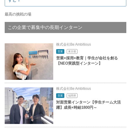
最高の挑戦の場
この企業で募集中の長期インターン
株式会社Be Ambitious
営業
東京都
営業×採用×教育｜学生が会社を創る
【NEO実践型インターン】
株式会社Be Ambitious
営業
福岡県
対面営業インターン【学生チーム大活
躍】成長×時給1800円～