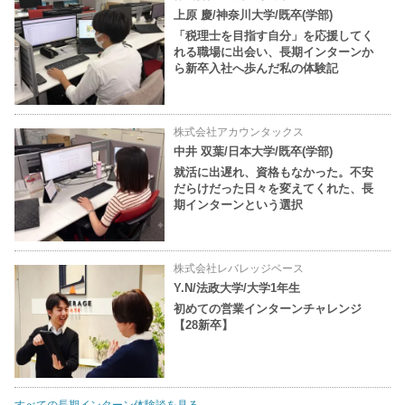
上原 慶/神奈川大学/既卒(学部)
「税理士を目指す自分」を応援してく
れる職場に出会い、長期インターンか
ら新卒入社へ歩んだ私の体験記
株式会社アカウンタックス
中井 双葉/日本大学/既卒(学部)
就活に出遅れ、資格もなかった。不安
だらけだった日々を変えてくれた、長
期インターンという選択
株式会社レバレッジベース
Y.N/法政大学/大学1年生
初めての営業インターンチャレンジ
【28新卒】