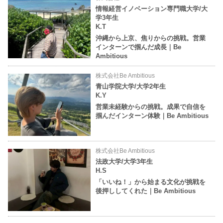
情報経営イノベーション専門職大学/大
学3年生
K.T
沖縄から上京、焦りからの挑戦。営業
インターンで掴んだ成長｜Be
Ambitious
株式会社Be Ambitious
青山学院大学/大学2年生
K.Y
営業未経験からの挑戦。成果で自信を
掴んだインターン体験｜Be Ambitious
株式会社Be Ambitious
法政大学/大学3年生
H.S
「いいね！」から始まる文化が挑戦を
後押ししてくれた｜Be Ambitious