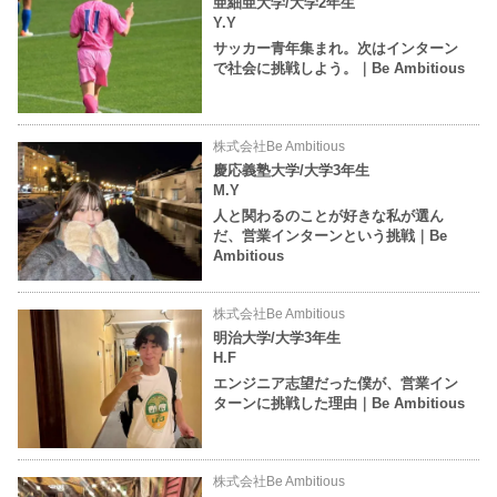
亜細亜大学/大学2年生
Y.Y
サッカー青年集まれ。次はインターン
で社会に挑戦しよう。｜Be Ambitious
株式会社Be Ambitious
慶応義塾大学/大学3年生
M.Y
人と関わるのことが好きな私が選ん
だ、営業インターンという挑戦｜Be
Ambitious
株式会社Be Ambitious
明治大学/大学3年生
H.F
エンジニア志望だった僕が、営業イン
ターンに挑戦した理由｜Be Ambitious
株式会社Be Ambitious