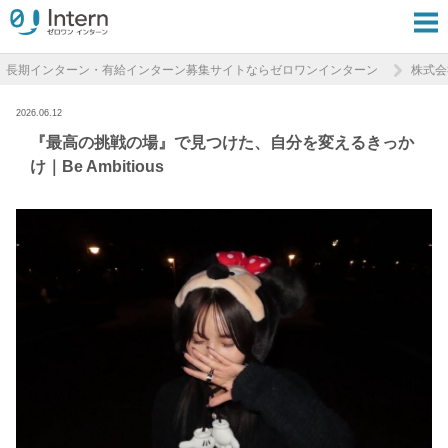
長期インターン・有給インターン募集サイトならゼロワンインターン
株式会社
2026.06.12
『最高の挑戦の場』で見つけた、自分を変えるきっか
け｜Be Ambitious