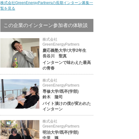
株式会社GreenEnergyPartnersの長期インターン募集一
覧を見る
この企業のインターン参加者の体験談
株式会社
GreenEnergyPartners
慶応義塾大学/大学2年生
長谷川 聖真
インターンで味わえた最高
の青春
株式会社
GreenEnergyPartners
専修大学/既卒(学部)
鈴木 隆司
バイト漬けの僕が変われた
インターン
株式会社
GreenEnergyPartners
明治大学/既卒(学部)
中里 颯