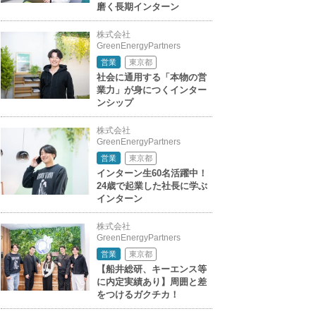
磨く長期インターン
株式会社
GreenEnergyPartners
東京都
営業
社会に通用する「本物の営
業力」が身につくインター
ンシップ
株式会社
GreenEnergyPartners
東京都
営業
インターン生60名活躍中！
24歳で起業した社長に学ぶ
インターン
株式会社
GreenEnergyPartners
東京都
営業
【船井総研、キーエンス等
に内定実績あり】周囲と差
をつけるガクチカ！