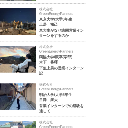
株式会社
GreenEnergyPartners
東京大学/大学3年生
土居 祐己
東大生がなぜ訪問営業イン
ターンをするのか
株式会社
GreenEnergyPartners
獨協大学/既卒(学部)
木下 将暉
下剋上男の営業インターン
記
株式会社
GreenEnergyPartners
明治大学/大学3年生
目澤 舞大
営業インターンでの経験を
通して
株式会社
GreenEnergyPartners