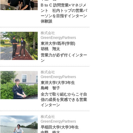
B to C 訪問営業×マネジメ
ント 社内トップの営業パ
ーソンを目指すインターン
体験談
株式会社
GreenEnergyPartners
東洋大学/既卒(学部)
胡桃 翔太
営業力が必ず付くインター
ン
株式会社
GreenEnergyPartners
東洋大学/大学3年生
島崎 智子
全力で取り組むからこそ自
信の成長を実感できる営業
インターン
株式会社
GreenEnergyPartners
早稲田大学/大学3年生
中野 皓太