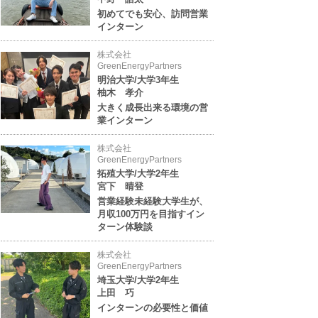
初めてでも安心、訪問営業
インターン
株式会社
GreenEnergyPartners
明治大学/大学3年生
柚木 孝介
大きく成長出来る環境の営
業インターン
株式会社
GreenEnergyPartners
拓殖大学/大学2年生
宮下 晴登
営業経験未経験大学生が、
月収100万円を目指すイン
ターン体験談
株式会社
GreenEnergyPartners
埼玉大学/大学2年生
上田 巧
インターンの必要性と価値