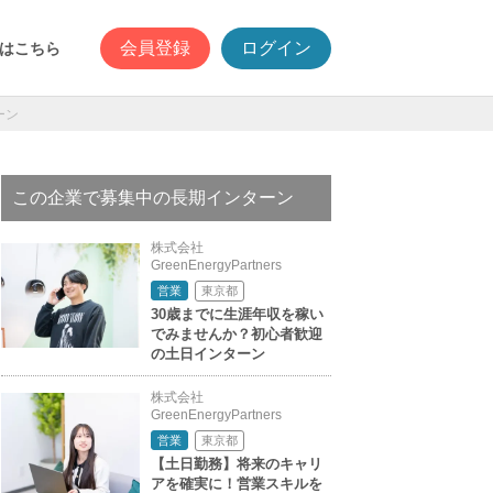
会員登録
ログイン
はこちら
ーン
この企業で募集中の長期インターン
株式会社
GreenEnergyPartners
東京都
営業
30歳までに生涯年収を稼い
でみませんか？初心者歓迎
の土日インターン
株式会社
GreenEnergyPartners
東京都
営業
【土日勤務】将来のキャリ
アを確実に！営業スキルを