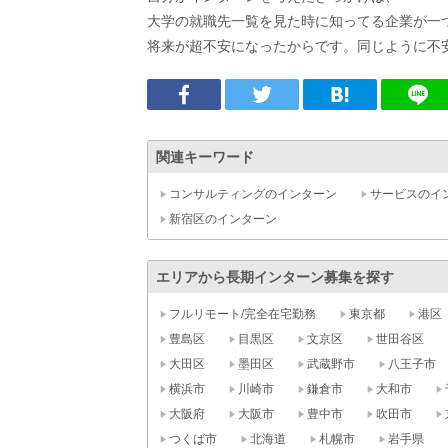
大学の就職先一覧を見た時に知ってる企業が一
将来が超不安になったからです。同じように不
関連キーワード
コンサルティングのインターン
サービスのイ
新宿区のインターン
エリアから長期インターン募集を探す
フルリモート/完全在宅勤務
東京都
港区
豊島区
目黒区
文京区
世田谷区
大田区
墨田区
武蔵野市
八王子市
横浜市
川崎市
鎌倉市
大和市
大阪府
大阪市
豊中市
吹田市
つくば市
北海道
札幌市
岩手県