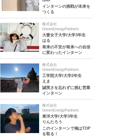
インターンの挑戦が未来を
つくる
株式会社
GreenEnergyPartners
大妻女子大学/大学3年生
はる
将来の不安が将来への自信
に変わったインターン
株式会社
GreenEnergyPartners
工学院大学/大学2年生
えま
誠実さを忘れずに挑む営業
インターン
株式会社
GreenEnergyPartners
東洋大学/大学3年生
りんたろう
このインターンで俺はTOP
を取る！