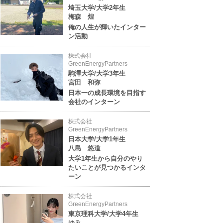
埼玉大学/大学2年生
梅森 煌
俺の人生が輝いたインター
ン活動
株式会社
GreenEnergyPartners
駒澤大学/大学3年生
宮田 和弥
日本一の成長環境を目指す
会社のインターン
株式会社
GreenEnergyPartners
日本大学/大学1年生
八島 悠道
大学1年生から自分のやり
たいことが見つかるインタ
ーン
株式会社
GreenEnergyPartners
東京理科大学/大学4年生
ゆみ