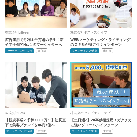
株式会社Bitteeer
株式会社ポストスケイプ
広告運用で月利１千万超の学生！新
WEBマーケティング・ライティング
卒で圧倒的No.１のマーケッターへ
のスキルが身に付くインターン
マーケティング/広報
東京都
マーケティング/広報
東京都
株式会社Bets
株式会社アンビエントナビ
【新規事業／予算3,000万〜】社長直
【土日週2】28卒積極採用！ガクチカ
下で美容ブランドを年商3億へ
に強いグローバルインターン！
マーケティング/広報
東京都
マーケティング/広報
東京都