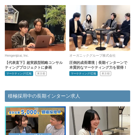
Hengenjizai, Inc.
オーガニックグループ株式会社
【代表直下】超実践型戦略コンサル
圧倒的成長環境｜長期インターンで
ティングプロジェクトに参画
本質的なマーケティング力を習得！
マーケティング/広報
東京都
マーケティング/広報
東京都
積極採用中の長期インターン求人