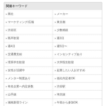
関連キーワード
商社
メーカー
マーケティング/広報
東京都
渋谷区
少数精鋭
既卒歓迎
週3日
週4日
週5日〜
交通費支給
インセンティブあり
理系学生歓迎
大学院生歓迎
女性が活躍中
起業したい人おすすめ
メンター制度あり
他社内定者OK
有名企業へ内定多数
渋谷駅
山手線
埼京線
湘南新宿ライン
午前から参加OK