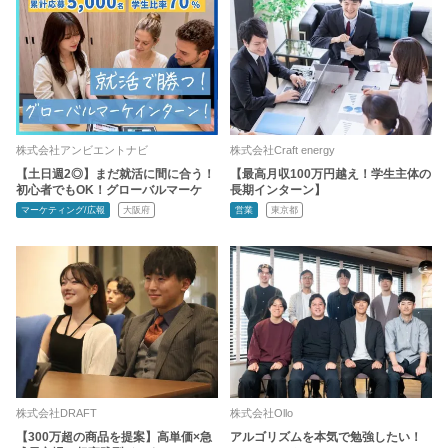
株式会社アンビエントナビ
株式会社Craft energy
【土日週2◎】まだ就活に間に合う！
【最高月収100万円越え！学生主体の
初心者でもOK！グローバルマーケ
長期インターン】
マーケティング/広報
大阪府
営業
東京都
株式会社DRAFT
株式会社Ollo
【300万超の商品を提案】高単価×急
アルゴリズムを本気で勉強したい！