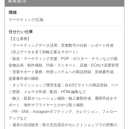
募集要項
職種
マーケティング/広報
任せたい仕事
【主な業務】
・マーケティングデータ活用：営業数字の分析・レポート作成
（売上データを見て戦略立案をサポート）
・販促・マーケティング支援：POP・ポスター・チラシなどの販
促物企画・制作補助、印刷・ラミネート、店舗・EC向け流通管理
・営業サポート業務：外部システムへの商品登録、見積書作成、
提案書作成の補助
・オンラインショップ運営支援：自社ECサイトの商品登録、ペー
ジ更新、メルマガ作成・配信、HTML編集など
・輸入・貿易オペレーション補助：輸入書類作成、通関手続きサ
ポート、海外サプライヤーとのやり取り補助
・PR・SNS：Instagramギフティング、セレクション、フォロー
アップなど
・週末の店頭販売：取引先百貨店やセレクトショップでの実際の