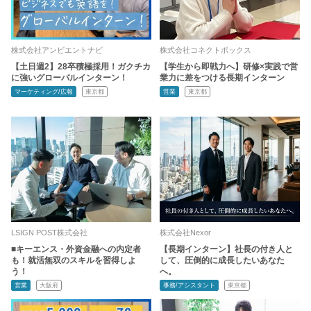
株式会社アンビエントナビ
株式会社コネクトボックス
【土日週2】28卒積極採用！ガクチカ
【学生から即戦力へ】研修×実践で営
に強いグローバルインターン！
業力に差をつける長期インターン
マーケティング/広報
東京都
営業
東京都
LSIGN POST株式会社
株式会社Nexor
■キーエンス・外資金融への内定者
【長期インターン】社長の付き人と
も！就活無双のスキルを習得しよ
して、圧倒的に成長したいあなた
う！
へ。
営業
大阪府
事務/アシスタント
東京都