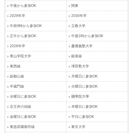
午後から参加OK
関東
2029年卒
2030年卒
午前9時から参加OK
立教大学
正午から参加OK
午後1時から参加OK
2028年卒
慶應義塾大学
青山学院大学
銀座線
東西線
津田塾大学
副都心線
月曜日に参加OK
半蔵門線
火曜日に参加OK
水曜日に参加OK
國學院大學
京王井の頭線
木曜日に参加OK
金曜日に参加OK
平日に参加OK
東急田園都市線
東京大学