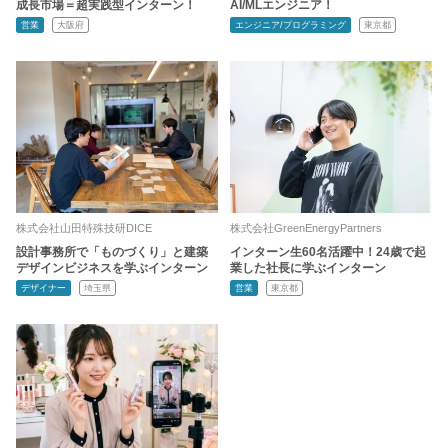
成長市場＝超実践型インターン！
AI/MLエンジニア！
営業
大阪府
エンジニア/プログラミング
東京都
株式会社山田特殊技研DICE
株式会社GreenEnergyPartners
設計事務所で「ものづくり」と建築
インターン生60名活躍中！24歳で起
デザインビジネスを学ぶインターン
業した社長に学ぶインターン
デザイナー
埼玉県
営業
東京都