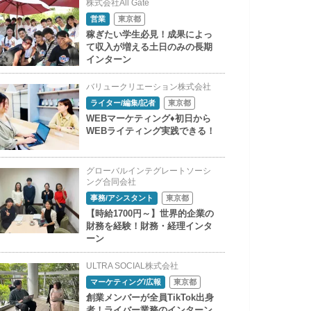
株式会社All Gate
営業
東京都
稼ぎたい学生必見！成果によっ
て収入が増える土日のみの長期
インターン
バリュークリエーション株式会社
ライター/編集/記者
東京都
WEBマーケティング♦初日から
WEBライティング実践できる！
グローバルインテグレートソーシ
ング合同会社
事務/アシスタント
東京都
【時給1700円～】世界的企業の
財務を経験！財務・経理インタ
ーン
ULTRA SOCIAL株式会社
マーケティング/広報
東京都
創業メンバーが全員TikTok出身
者！ライバー業務のインターン