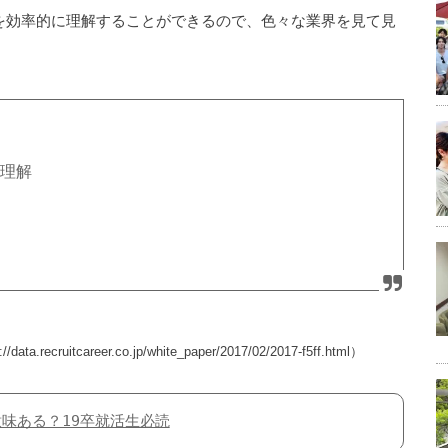
を効率的に理解することができるので、色々な業界を見て見
の理解
tcareer.co.jp/white_paper/2017/02/2017-f5ff.html）
味ある？19卒就活生必読