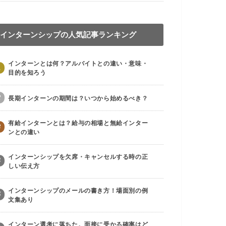
インターンシップの人気記事ランキング
インターンとは何？アルバイトとの違い・意味・
1
目的を知ろう
2
長期インターンの期間は？いつから始めるべき？
有給インターンとは？給与の相場と無給インター
3
ンとの違い
インターンシップを欠席・キャンセルする時の正
4
しい伝え方
インターンシップのメールの書き方！場面別の例
5
文集あり
インターン選考に落ちた。面接に受かる確率はど