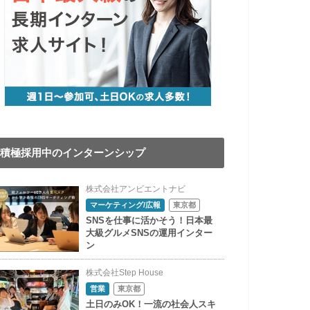
積極採用中のインターンシップ
株式会社アンビエントナビ
マーケティング/広報
東京都
SNSを仕事に活かそう！日本最
大級グルメSNSの運用インター
ン
株式会社Step House
営業
東京都
土日のみOK！一流の社会人スキ