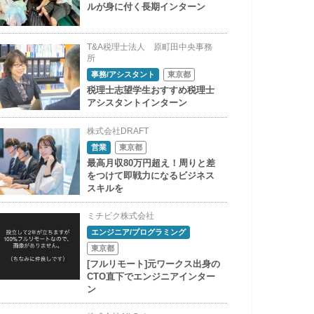
ルが身に付く長期インターン
T&A税理士法人 原町田中央事務
所
事務/アシスタント
東京都
税理士志望学生おすすめ税理士
アシスタントインターン
株式会社DRAFT
営業
東京都
最高月収80万円超え！周りと差
をつけて即戦力になるビジネス
スキルを
ミチビク株式会社
エンジニア/プログラミング
東京都
[フルリモート]元ワークス出身の
CTO直下でエンジニアインター
ン