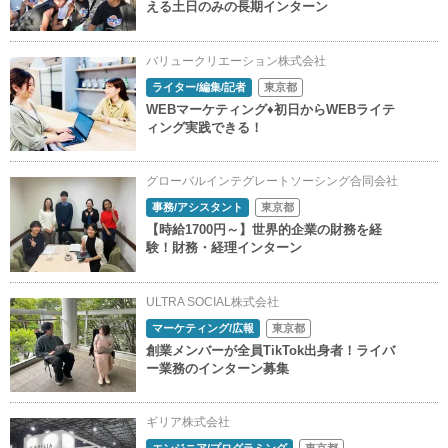
える土日のみの長期インターン
バリュークリエーション株式会社
ライター/編集/記者
東京都
WEBマーケティング♦初日からWEBライテ
ィング実践できる！
グローバルインテグレートソーシング合同会社
事務/アシスタント
東京都
【時給1700円～】世界的企業の財務を経
験！財務・経理インターン
ULTRA SOCIAL株式会社
マーケティング/広報
東京都
創業メンバーが全員TikTok出身者！ライバ
ー業務のインターン募集
ギリア株式会社