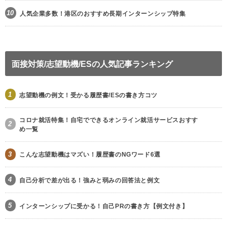
10
人気企業多数！港区のおすすめ長期インターンシップ特集
面接対策/志望動機/ESの人気記事ランキング
1
志望動機の例文！受かる履歴書/ESの書き方コツ
コロナ就活特集！自宅でできるオンライン就活サービスおすす
2
め一覧
3
こんな志望動機はマズい！履歴書のNGワード6選
4
自己分析で差が出る！強みと弱みの回答法と例文
5
インターンシップに受かる！自己PRの書き方【例文付き】