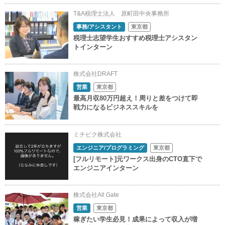
T&A税理士法人 原町田中央事務所
事務/アシスタント
東京都
税理士志望学生おすすめ税理士アシスタン
トインターン
株式会社DRAFT
営業
東京都
最高月収80万円超え！周りと差をつけて即
戦力になるビジネススキルを
ミチビク株式会社
エンジニア/プログラミング
東京都
[フルリモート]元ワークス出身のCTO直下で
エンジニアインターン
株式会社All Gate
営業
東京都
稼ぎたい学生必見！成果によって収入が増