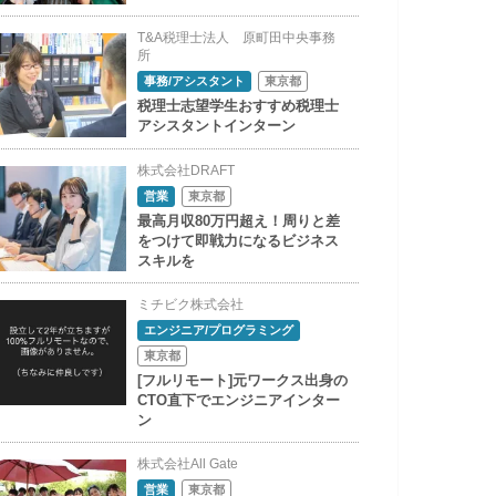
T&A税理士法人 原町田中央事務
所
事務/アシスタント
東京都
税理士志望学生おすすめ税理士
アシスタントインターン
株式会社DRAFT
営業
東京都
最高月収80万円超え！周りと差
をつけて即戦力になるビジネス
スキルを
ミチビク株式会社
エンジニア/プログラミング
東京都
[フルリモート]元ワークス出身の
CTO直下でエンジニアインター
ン
株式会社All Gate
営業
東京都