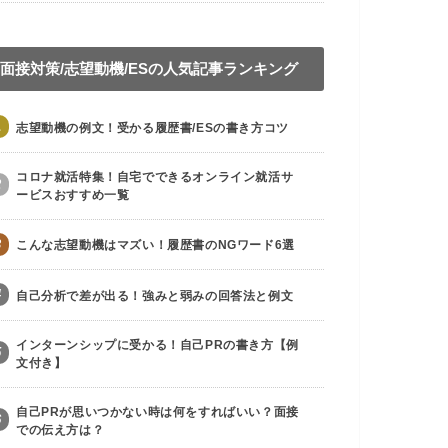
面接対策/志望動機/ESの人気記事ランキング
1
志望動機の例文！受かる履歴書/ESの書き方コツ
コロナ就活特集！自宅でできるオンライン就活サ
2
ービスおすすめ一覧
3
こんな志望動機はマズい！履歴書のNGワード6選
4
自己分析で差が出る！強みと弱みの回答法と例文
インターンシップに受かる！自己PRの書き方【例
5
文付き】
自己PRが思いつかない時は何をすればいい？面接
6
での伝え方は？