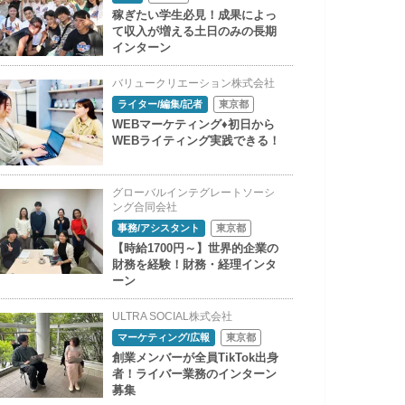
稼ぎたい学生必見！成果によっ
て収入が増える土日のみの長期
インターン
バリュークリエーション株式会社
ライター/編集/記者
東京都
WEBマーケティング♦初日から
WEBライティング実践できる！
グローバルインテグレートソーシ
ング合同会社
事務/アシスタント
東京都
【時給1700円～】世界的企業の
財務を経験！財務・経理インタ
ーン
ULTRA SOCIAL株式会社
マーケティング/広報
東京都
創業メンバーが全員TikTok出身
者！ライバー業務のインターン
募集