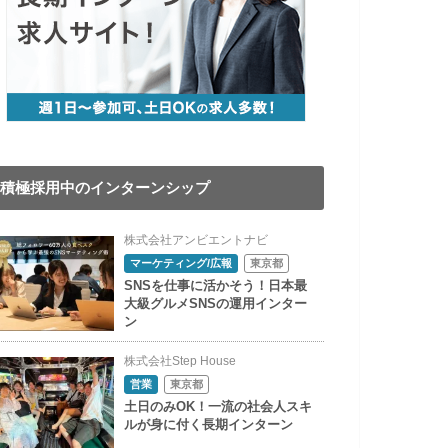
積極採用中のインターンシップ
株式会社アンビエントナビ
マーケティング/広報
東京都
SNSを仕事に活かそう！日本最
大級グルメSNSの運用インター
ン
株式会社Step House
営業
東京都
土日のみOK！一流の社会人スキ
ルが身に付く長期インターン