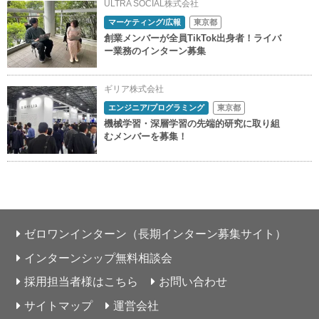
ULTRA SOCIAL株式会社
マーケティング/広報
東京都
創業メンバーが全員TikTok出身者！ライバ
ー業務のインターン募集
ギリア株式会社
エンジニア/プログラミング
東京都
機械学習・深層学習の先端的研究に取り組
むメンバーを募集！
ゼロワンインターン（長期インターン募集サイト）
インターンシップ無料相談会
採用担当者様はこちら
お問い合わせ
サイトマップ
運営会社