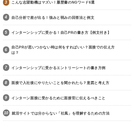
3
こんな志望動機はマズい！履歴書のNGワード6選
4
自己分析で差が出る！強みと弱みの回答法と例文
5
インターンシップに受かる！自己PRの書き方【例文付き】
自己PRが思いつかない時は何をすればいい？面接での伝え方
6
は？
7
インターンシップに受かるエントリーシートの書き方例
8
面接で入社後にやりたいことを聞かれたら？意図と考え方
9
インターン面接に受かるために面接官に伝えるべきこと
10
就活サイトでは分からない「社風」を理解するための方法