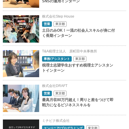
SNSの運用インターン
株式会社Step House
営業
東京都
土日のみOK！一流の社会人スキルが身に付
く長期インターン
T&A税理士法人 原町田中央事務所
事務/アシスタント
東京都
税理士志望学生おすすめ税理士アシスタン
トインターン
株式会社DRAFT
営業
東京都
最高月収80万円超え！周りと差をつけて即
戦力になるビジネススキルを
ミチビク株式会社
エンジニア/プログラミング
東京都