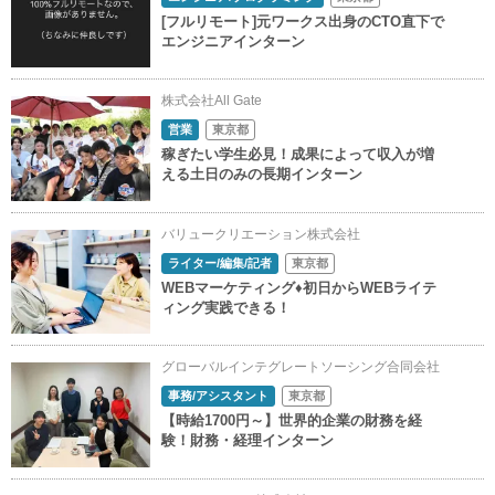
[フルリモート]元ワークス出身のCTO直下で
エンジニアインターン
株式会社All Gate
営業
東京都
稼ぎたい学生必見！成果によって収入が増
える土日のみの長期インターン
バリュークリエーション株式会社
ライター/編集/記者
東京都
WEBマーケティング♦初日からWEBライテ
ィング実践できる！
グローバルインテグレートソーシング合同会社
事務/アシスタント
東京都
【時給1700円～】世界的企業の財務を経
験！財務・経理インターン