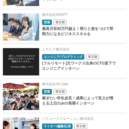
株式会社DRAFT
営業
東京都
最高月収80万円超え！周りと差をつけて即
戦力になるビジネススキルを
ミチビク株式会社
エンジニア/プログラミング
東京都
[フルリモート]元ワークス出身のCTO直下で
エンジニアインターン
株式会社All Gate
営業
東京都
稼ぎたい学生必見！成果によって収入が増
える土日のみの長期インターン
バリュークリエーション株式会社
ライター/編集/記者
東京都