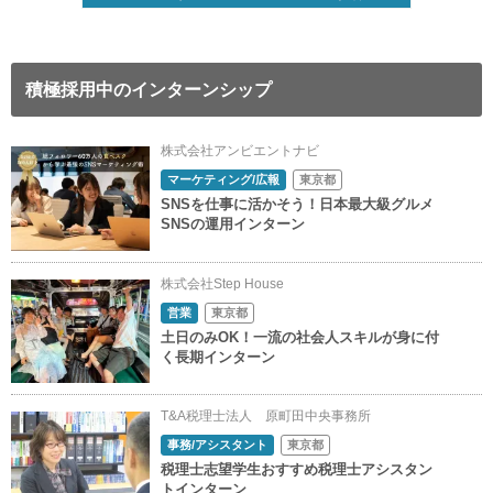
積極採用中のインターンシップ
株式会社アンビエントナビ
マーケティング/広報
東京都
SNSを仕事に活かそう！日本最大級グルメ
SNSの運用インターン
株式会社Step House
営業
東京都
土日のみOK！一流の社会人スキルが身に付
く長期インターン
T&A税理士法人 原町田中央事務所
事務/アシスタント
東京都
税理士志望学生おすすめ税理士アシスタン
トインターン