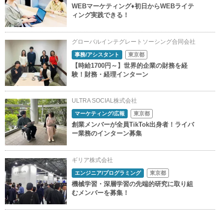
WEBマーケティング♦初日からWEBライテ
ィング実践できる！
グローバルインテグレートソーシング合同会社
事務/アシスタント
東京都
【時給1700円～】世界的企業の財務を経
験！財務・経理インターン
ULTRA SOCIAL株式会社
マーケティング/広報
東京都
創業メンバーが全員TikTok出身者！ライバ
ー業務のインターン募集
ギリア株式会社
エンジニア/プログラミング
東京都
機械学習・深層学習の先端的研究に取り組
むメンバーを募集！