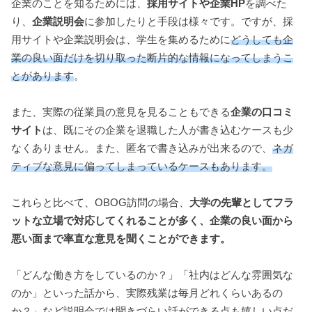
企業のことを知るためには、
採用サイトや企業HP
を調べた
り、
企業説明会
に参加したりと手段は様々です。ですが、採
用サイトや企業説明会は、学生を集めるために
どうしても企
業の良い面だけを切り取った断片的な情報になってしまうこ
とがあります
。
また、実際の従業員の意見を見ることもできる
企業の口コミ
サイト
は、既にその企業を退職した人が書き込むケースも少
なくありません。また、匿名で書き込みが出来るので、
ネガ
ティブな意見に偏ってしまっているケースもあります。
これらと比べて、OBOG訪問の場合、
大学の先輩としてフラ
ットな立場で対応してくれることが多く、企業の良い面から
悪い面まで率直な意見を聞くことができます。
「どんな働き方をしているのか？」「社内はどんな雰囲気な
のか」といった話から、実際残業は毎月どれくらいあるの
か？」など説明会では聞きづらい話ができる点も嬉しい点だ