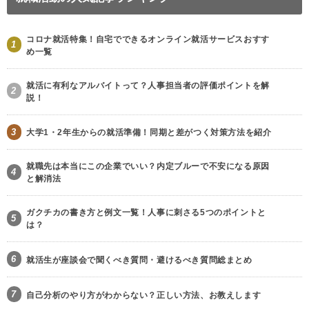
コロナ就活特集！自宅でできるオンライン就活サービスおすす
1
め一覧
就活に有利なアルバイトって？人事担当者の評価ポイントを解
2
説！
3
大学1・2年生からの就活準備！同期と差がつく対策方法を紹介
就職先は本当にこの企業でいい？内定ブルーで不安になる原因
4
と解消法
ガクチカの書き方と例文一覧！人事に刺さる5つのポイントと
5
は？
6
就活生が座談会で聞くべき質問・避けるべき質問総まとめ
7
自己分析のやり方がわからない？正しい方法、お教えします