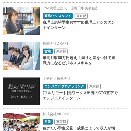
T&A税理士法人 原町田中央事務所
事務/アシスタント
東京都
税理士志望学生おすすめ税理士アシスタン
トインターン
株式会社DRAFT
営業
東京都
最高月収80万円超え！周りと差をつけて即
戦力になるビジネススキルを
ミチビク株式会社
エンジニア/プログラミング
東京都
[フルリモート]元ワークス出身のCTO直下で
エンジニアインターン
株式会社All Gate
営業
東京都
稼ぎたい学生必見！成果によって収入が増