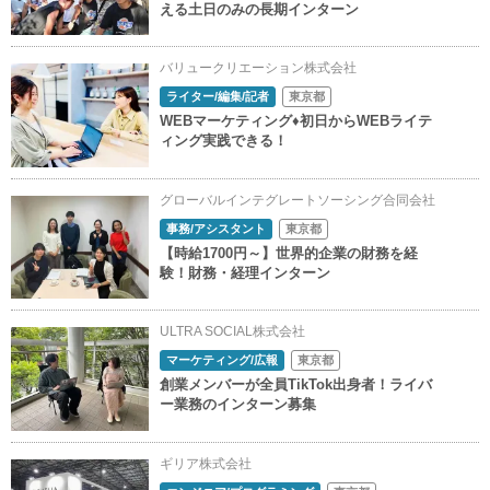
える土日のみの長期インターン
バリュークリエーション株式会社
ライター/編集/記者
東京都
WEBマーケティング♦初日からWEBライテ
ィング実践できる！
グローバルインテグレートソーシング合同会社
事務/アシスタント
東京都
【時給1700円～】世界的企業の財務を経
験！財務・経理インターン
ULTRA SOCIAL株式会社
マーケティング/広報
東京都
創業メンバーが全員TikTok出身者！ライバ
ー業務のインターン募集
ギリア株式会社