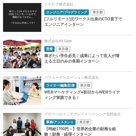
ミチビク株式会社
エンジニア/プログラミング
東京都
[フルリモート]元ワークス出身のCTO直下で
エンジニアインターン
株式会社All Gate
営業
東京都
稼ぎたい学生必見！成果によって収入が増
える土日のみの長期インターン
バリュークリエーション株式会社
ライター/編集/記者
東京都
WEBマーケティング♦初日からWEBライテ
ィング実践できる！
グローバルインテグレートソーシング合同会社
事務/アシスタント
東京都
【時給1700円～】世界的企業の財務を経
験！財務・経理インターン