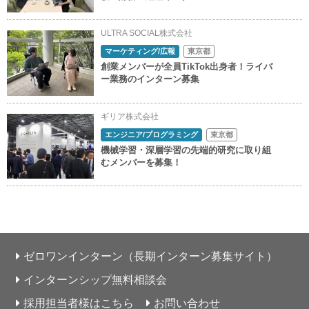
ULTRA SOCIAL株式会社
マーケティング/広報
東京都
創業メンバーが全員TikTok出身者！ライバ
ー業務のインターン募集
ギリア株式会社
エンジニア/プログラミング
東京都
機械学習・深層学習の先端的研究に取り組
むメンバーを募集！
ゼロワンインターン（長期インターン募集サイト）
インターンシップ無料相談会
採用担当者様はこちら
お問い合わせ