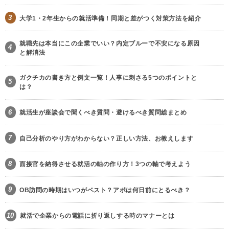
3
大学1・2年生からの就活準備！同期と差がつく対策方法を紹介
就職先は本当にこの企業でいい？内定ブルーで不安になる原因
4
と解消法
ガクチカの書き方と例文一覧！人事に刺さる5つのポイントと
5
は？
6
就活生が座談会で聞くべき質問・避けるべき質問総まとめ
7
自己分析のやり方がわからない？正しい方法、お教えします
8
面接官を納得させる就活の軸の作り方！3つの軸で考えよう
9
OB訪問の時期はいつがベスト？アポは何日前にとるべき？
10
就活で企業からの電話に折り返しする時のマナーとは