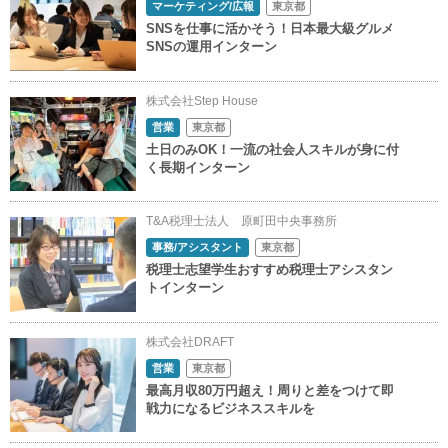
マーケティング/広報
東京都
SNSを仕事に活かそう！日本最大級グルメ
SNSの運用インターン
株式会社Step House
営業
東京都
土日のみOK！一流の社会人スキルが身に付
く長期インターン
T&A税理士法人 原町田中央事務所
事務/アシスタント
東京都
税理士志望学生おすすめ税理士アシスタン
トインターン
株式会社DRAFT
営業
東京都
最高月収80万円超え！周りと差をつけて即
戦力になるビジネススキルを