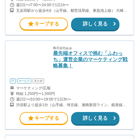
週2日〜/7:00〜24:00で1日1h〜
五反田駅から徒歩4分（山手線、都営浅草線、東急池上線） 大崎駅
から徒歩8分（山手線、埼京線・湘南新宿ライン・りんかい線）
キープする
詳しく見る
株式会社jig.jp
最先端オフィスで挑む「ふわっ
ち」運営企業のマーケティング戦
略募集！
IT
サービス
東京都
マーケティング/広報
時給 1,250円〜1,500円
週2日〜/10:00〜19:00で1日3h〜
渋谷駅より徒歩1分（山手線、埼京線、湘南新宿ライン、銀座線、
半蔵門線、東急東横線、京王井の頭線）
キープする
詳しく見る