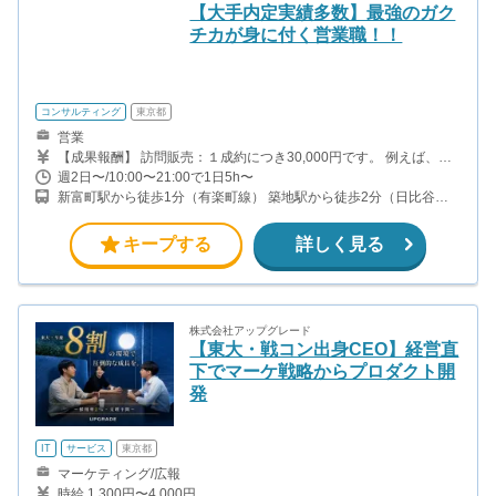
【大手内定実績多数】最強のガク
チカが身に付く営業職！！
コンサルティング
東京都
営業
【成果報酬】 訪問販売：１成約につき30,000円です。 例えば、光
インターネットの成約であれば、平均的に2.5日で1件の契約が見込
週2日〜/10:00〜21:00で1日5h〜
めます。（12,000円/1日6時間稼働） ＜月収例＞月に50万以上稼ぐ
新富町駅から徒歩1分（有楽町線） 築地駅から徒歩2分（日比谷
方もいます！ ・月5件成約：150,000円 ・月15件成約：450,000円
線）
・月30成約：900,000円➕マネジメントインセンティブ300,000
円 合計1,200,000円 時給換算で2,000円程度が、平均的なインタ
キープする
詳しく見る
ーン生の報酬となっています。
株式会社アップグレード
【東大・戦コン出身CEO】経営直
下でマーケ戦略からプロダクト開
発
IT
サービス
東京都
マーケティング/広報
時給 1,300円〜4,000円