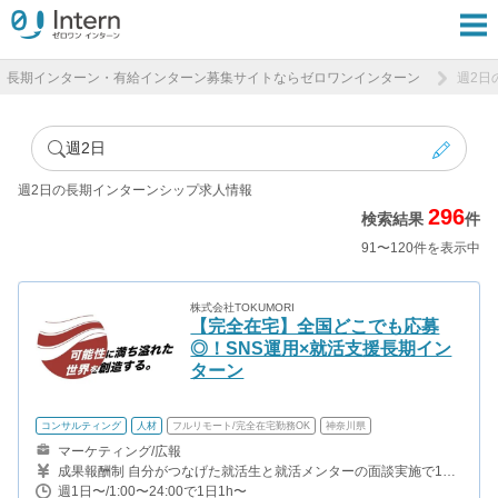
長期インターン・有給インターン募集サイトならゼロワンインターン
週2日
週2日
週2日の長期インターンシップ求人情報
296
検索結果
件
91〜120件を表示中
株式会社TOKUMORI
【完全在宅】全国どこでも応募
◎！SNS運用×就活支援長期イン
ターン
コンサルティング
人材
フルリモート/完全在宅勤務OK
神奈川県
マーケティング/広報
成果報酬制 自分がつなげた就活生と就活メンターの面談実施で1件
につき750円 就活生のエージェント利用で1件につき1250円 →一件
週1日〜/1:00〜24:00で1日1h〜