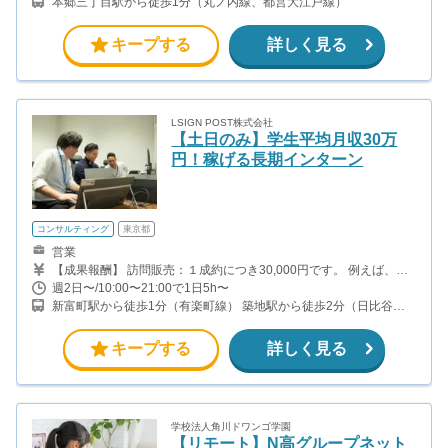
本郷三丁目駅から徒歩1分（丸ノ内線、都営大江戸線）
キープする
詳しく見る
LSIGN POST株式会社
【土日のみ】学生平均月収30万
円！稼げる長期インターン
コンサルティング
東京都
営業
【成果報酬】 訪問販売：１成約につき30,000円です。 例えば、光
インターネットの成約であれば、平均的に2.5日で1件の契約が見込
週2日〜/10:00〜21:00で1日5h〜
めます。（12,000円/1日6時間稼働） ＜月収例＞月に100万以上稼
新富町駅から徒歩1分（有楽町線） 築地駅から徒歩2分（日比谷
ぐ方もいます！ ・月5件成約：150,000円 ・月15件成約：450,000
線）
円 ・月30成約：900,000円➕マネジメントインセンティブ300,000
円 合計1,200,000円 時給換算で2,000円程度が、平均的なインタ
キープする
詳しく見る
ーン生の報酬となっています。
学校法人角川ドワンゴ学園
【リモート】N高グループネット