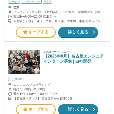
サービス
コンサルティング
東京都
営業
フルコミッション制（１成約あたり10~25万） 時給換算で（2000
円〜2500円）程度が目安となります。 月100万を稼ぐ学生多数在籍
週1日〜/9:00〜21:00で1日6h〜
しています。 ■収入例 〇入社1か月目（九州大学2年生） 役職：ア
新宿駅から徒歩8分（山手線、埼京線、中央線、湘南新宿ライン、
ポインター 月間1契約×10万円＝10万円 ＋交通費 〇入社3か月目
ほか）
（福岡大学2年生） 役職：アポインター 月間2契約×13万円＝26万
円 ＋交通費 〇入社6か月目（西南大学3年生） 役職：アポインター
キープする
詳しく見る
月間5契約×15万円＝75万円 ＋交通費 〇入社15か月目（長崎大学3
年生） 役職：クローザー 月間3契約×25万=75万円 ＋交通費
株式会社サードスコープ
【2026年8月】名古屋エンジニア
インターン募集 | 自社開発
IT
愛知県
エンジニア/プログラミング
時給 1,300円〜2,500円
週2日〜/11:00〜19:00で1日4h〜
【名古屋オフィス】 名古屋駅から徒歩10分
キープする
詳しく見る