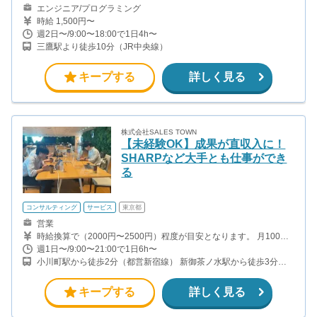
エンジニア/プログラミング
時給 1,500円〜
週2日〜/9:00〜18:00で1日4h〜
三鷹駅より徒歩10分（JR中央線）
キープする
詳しく見る
株式会社SALES TOWN
【未経験OK】成果が直収入に！
SHARPなど大手とも仕事ができ
る
コンサルティング
サービス
東京都
営業
時給換算で（2000円〜2500円）程度が目安となります。 月100万
稼ぐ学生多数在籍しています。 ■収入例 〇入社1か月目（早稲田大
週1日〜/9:00〜21:00で1日6h〜
学2年生） 役職：アポインター 月間1契約×12万円＝12万円 ＋交通
小川町駅から徒歩2分（都営新宿線） 新御茶ノ水駅から徒歩3分
費 〇入社3か月目（明治大学2年生） 役職：アポインター 月間2契
（千代田線）
約×13万円＝26万円 ＋交通費 〇入社6か月目（慶應義塾大学3年
生） 役職：アポインター 月間5契約×15万円＝75万円 ＋交通費 〇
キープする
詳しく見る
入社15か月目（東京大学3年生） 役職：クローザー 月間3契約×25
万=75万円 ＋交通費