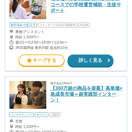
コースでの学校運営補助・生徒サ
ポート
教育/福祉/介護
IT
フルリモート/完全在宅勤務OK
埼玉県
事務/アシスタント
時給 1,300円〜
週2日〜/13:00〜18:00で1日5h〜
JR武蔵野線 東所沢駅 徒歩約10分
キープする
詳しく見る
株式会社DRAFT
【300万超の商品を提案】高単価×
急成長市場＝超実践型インター
ン！
コンサルティング
サービス
大阪府
営業
時給 1,200円〜
週2日〜/10:00〜19:00で1日3h〜