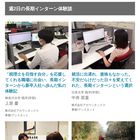
週2日の長期インターン体験談
「税理士を目指す自分」を応援し
就活に出遅れ、資格もなかった。
てくれる職場に出会い、長期イン
不安だらけだった日々を変えてく
ターンから新卒入社へ歩んだ私の
れた、長期インターンという選択
体験記
日本大学 既卒(学部)
中井 双葉
神奈川大学 既卒(学部)
上原 慶
株式会社アカウンタックス
事務/アシスタント
株式会社アカウンタックス
事務/アシスタント