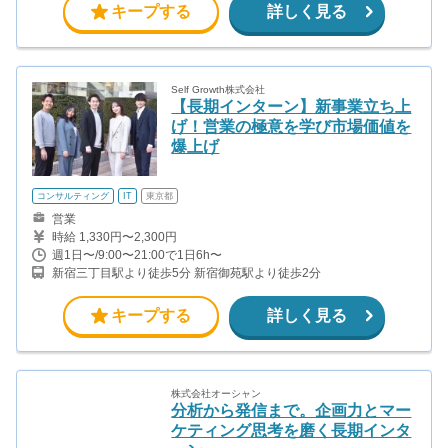
キープする
詳しく見る
Self Growth株式会社
【長期インターン】新事業立ち上
げ！営業の極意を学び市場価値を
爆上げ
コンサルティング
IT
東京都
営業
時給 1,330円〜2,300円
週1日〜/9:00〜21:00で1日6h〜
新宿三丁目駅より徒歩5分 新宿御苑駅より徒歩2分
キープする
詳しく見る
株式会社オーシャン
分析から発信まで。企画力とマー
ケティング思考を磨く長期インタ