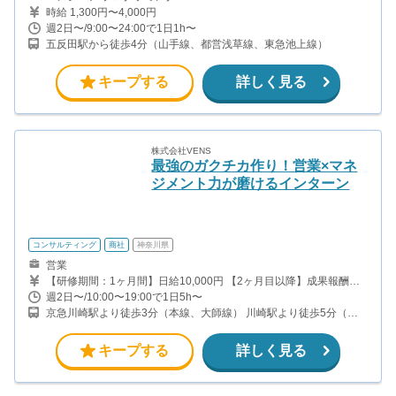
時給 1,300円〜4,000円
週2日〜/9:00〜24:00で1日1h〜
五反田駅から徒歩4分（山手線、都営浅草線、東急池上線）
キープする
詳しく見る
株式会社VENS
最強のガクチカ作り！営業×マネ
ジメント力が磨けるインターン
コンサルティング
商社
神奈川県
営業
【研修期間：1ヶ月間】日給10,000円 【2ヶ月目以降】成果報酬型
・1件成約につき30,000〜50,000円 ・平均成約件数20件 ・実力や
週2日〜/10:00〜19:00で1日5h〜
成績次第ではボーナスあり ・昇進制度により給料アップあり ＼学
京急川崎駅より徒歩3分（本線、大師線） 川崎駅より徒歩5分（上
生でも高収入も可能！／ 学生インターンが月60万円以上稼いだ実
野東京ライン、京浜東北線、南武線、京急本線、ほか）
績あり 頑張りが報酬と自信につながるインターンです！
キープする
詳しく見る