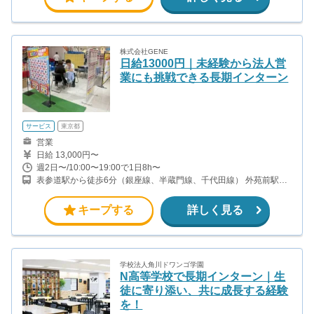
株式会社GENE
日給13000円｜未経験から法人営
業にも挑戦できる長期インターン
サービス
東京都
営業
日給 13,000円〜
週2日〜/10:00〜19:00で1日8h〜
表参道駅から徒歩6分（銀座線、半蔵門線、千代田線） 外苑前駅か
ら徒歩6分（銀座線）
キープする
詳しく見る
学校法人角川ドワンゴ学園
N高等学校で長期インターン｜生
徒に寄り添い、共に成長する経験
を！