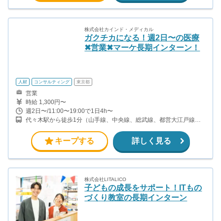
株式会社カインド・メディカル
ガクチカになる！週2日〜の医療
✖︎営業✖︎マーケ長期インターン！
人材
コンサルティング
東京都
営業
時給 1,300円〜
週2日〜/11:00〜19:00で1日4h〜
代々木駅から徒歩1分（山手線、中央線、総武線、都営大江戸線）
南新宿駅から徒歩5分（小田急線）
キープする
詳しく見る
株式会社LITALICO
子どもの成長をサポート！ITもの
づくり教室の長期インターン