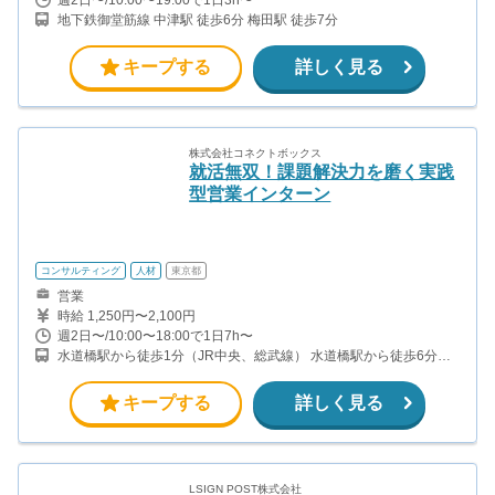
地下鉄御堂筋線 中津駅 徒歩6分 梅田駅 徒歩7分
キープする
詳しく見る
株式会社コネクトボックス
就活無双！課題解決力を磨く実践
型営業インターン
コンサルティング
人材
東京都
営業
時給 1,250円〜2,100円
週2日〜/10:00〜18:00で1日7h〜
水道橋駅から徒歩1分（JR中央、総武線） 水道橋駅から徒歩6分
（都営三田線）
キープする
詳しく見る
LSIGN POST株式会社