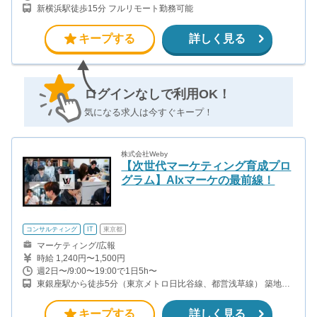
の成約につき2000円の報酬となります 【月収例】 ユニットリーダ
新横浜駅徒歩15分 フルリモート勤務可能
ー（週15時間×4週=60時間稼働）の場合 個人成果：30件×2000円
＝60000 ＋ ユニットリーダー報酬：ユニット成約数
60件×300円＝18000円 ＝78000円（時給換算：約1300円） ※ユ
キープする
詳しく見る
ニットリーダーとは インサイドセールスのメンバー4-5人ほどをま
とめるリーダー
ログインなしで利用OK！
気になる求人は今すぐキープ！
株式会社Weby
【次世代マーケティング育成プロ
グラム】AIxマーケの最前線！
コンサルティング
IT
東京都
マーケティング/広報
時給 1,240円〜1,500円
週2日〜/9:00〜19:00で1日5h〜
東銀座駅から徒歩5分（東京メトロ日比谷線、都営浅草線） 築地駅
から徒歩３分 新富町駅から徒歩５分
キープする
詳しく見る