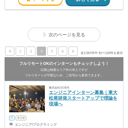
次のページを見る
4
2
3
5
6
全2,567件中 91〜120件を表示
フルリモートOKのインターンもチェックしよう！
以降は検索エリア外の求人ですが
フルリモートが可能なため、ご自宅から参加できます。
株式会社SCIEN
エンジニアインターン募集｜東大
松尾研発スタートアップで理論を
現場へ
IT
東京都
エンジニア/プログラミング