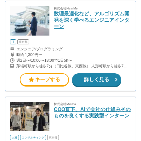
株式会社NearMe
数理最適化など、アルゴリズム開
発を深く学べるエンジニアインタ
ーン
IT
東京都
エンジニア/プログラミング
時給 1,300円〜
週2日〜/10:00〜18:00で1日5h〜
茅場町駅から徒歩7分（日比谷線、東西線） 人形町駅から徒歩7分
（日比谷線、浅草線） 水天宮前駅から徒歩4分（半蔵門線）
キープする
詳しく見る
株式会社Mierba
COO直下、AIで会社の仕組みその
ものを良くする実践型インターン
人材
コンサルティング
東京都