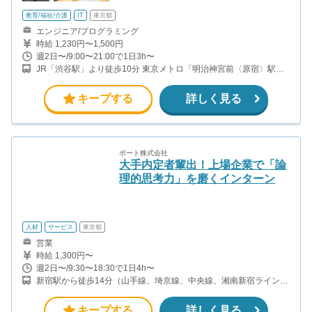
教育/福祉/介護
IT
東京都
エンジニア/プログラミング
時給 1,230円〜1,500円
週2日〜/9:00〜21:00で1日3h〜
JR「渋谷駅」より徒歩10分 東京メトロ「明治神宮前〈原宿〉駅」
より徒歩10分 ※掲載住所は渋谷校です。 関東エリア24拠点の教室
勤務、またはオンライン講師として、勤務地・勤務形態を選択でき
キープする
詳しく見る
ます。
ポート株式会社
大手内定者輩出！上場企業で「論
理的思考力」を磨くインターン
人材
サービス
東京都
営業
時給 1,300円〜
週2日〜/9:30〜18:30で1日4h〜
新宿駅から徒歩14分（山手線、埼京線、中央線、湘南新宿ライン、
ほか） 西新宿駅から徒歩3分（丸ノ内線） 都庁前駅から徒歩8分
（都営大江戸線） 西武新宿駅から徒歩12分（西武新宿線）
キープする
詳しく見る