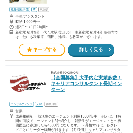
教育/福祉/介護
IT
東京都
事務/アシスタント
時給 1,600円〜
週2日〜 / 1日2時間〜
新宿駅 徒歩9分 代々木駅 徒歩8分 南新宿駅 徒歩4分 ※都内で
は、他にも秋葉原、蒲田、池袋にも教室がございます。
キープする
詳しく見る
株式会社TOKUMORI
【全国募集】大手内定実績多数！
キャリアコンサルタント長期イン
ターン
コンサルティング
人材
神奈川県
営業
成果報酬制 ・就活生のエージェント利用1500円/件 例えば、1時
間の面談でエージェント3社紹介し、就活生がエージェントとの初
回面談に参加したら4500円になります。 ・昇格すれば、各グレー
ドごとにリーダー報酬が付きます 【月収例】 キャリアコンサルタ