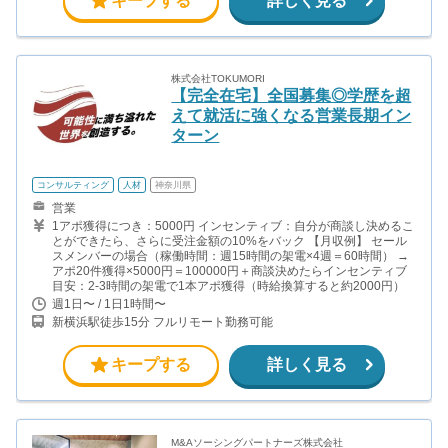
キープする
詳しく見る
株式会社TOKUMORI
【完全在宅】全国募集◎学歴を超
えて就活に強くなる営業長期イン
ターン
コンサルティング
人材
神奈川県
営業
1アポ獲得につき：5000円 インセンティブ：自分が商談し決めるこ
とができたら、さらに受注金額の10%をバック 【月収例】 セール
スメンバーの場合（稼働時間：週15時間の架電×4週＝60時間） →
アポ20件獲得×5000円＝100000円＋商談決めたらインセンティブ
目安：2-3時間の架電で1本アポ獲得（時給換算すると約2000円）
週1日〜 / 1日1時間〜
新横浜駅徒歩15分 フルリモート勤務可能
キープする
詳しく見る
M&Aソーシングパートナーズ株式会社