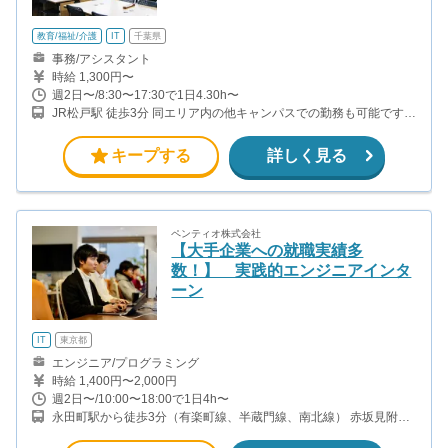
教育/福祉/介護
IT
千葉県
事務/アシスタント
時給 1,300円〜
週2日〜/8:30〜17:30で1日4.30h〜
JR松戸駅 徒歩3分 同エリア内の他キャンパスでの勤務も可能です！
ご相談ください。 （海浜幕張、柏）
キープする
詳しく見る
ペンティオ株式会社
【大手企業への就職実績多
数！】 実践的エンジニアインタ
ーン
IT
東京都
エンジニア/プログラミング
時給 1,400円〜2,000円
週2日〜/10:00〜18:00で1日4h〜
永田町駅から徒歩3分（有楽町線、半蔵門線、南北線） 赤坂見附駅
から徒歩6分（銀座線、丸ノ内線）