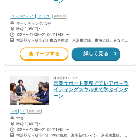
ーン
コンサルティング
サービス
神奈川県
マーケティング/広報
時給 1,350円〜
週2日〜/9:30〜21:00で1日3h〜
横浜駅から徒歩2分(東急東横線、京浜東北線、東海道線、みなとみ
らい線、ブルーラインほか)
キープする
詳しく見る
株式会社LIFLAP
営業サポート業務でテレアポ～ラ
イティングスキルまで学ぶインタ
ーン
人材
IT
神奈川県
営業
時給 1,300円〜
週2日〜/9:00〜21:00で1日5h〜
横浜駅から徒歩4分（横須賀線、湘南新宿ライン、京浜東北線、横