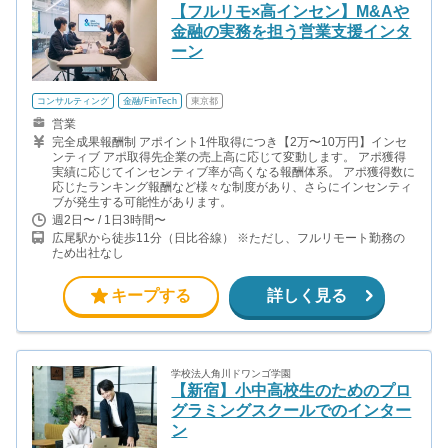
【フルリモ×高インセン】M&Aや
金融の実務を担う営業支援インタ
ーン
コンサルティング
金融/FinTech
東京都
営業
完全成果報酬制 アポイント1件取得につき【2万〜10万円】インセ
ンティブ アポ取得先企業の売上高に応じて変動します。 アポ獲得
実績に応じてインセンティブ率が高くなる報酬体系。 アポ獲得数に
応じたランキング報酬など様々な制度があり、さらにインセンティ
ブが発生する可能性があります。
週2日〜 / 1日3時間〜
広尾駅から徒歩11分（日比谷線） ※ただし、フルリモート勤務の
ため出社なし
キープする
詳しく見る
学校法人角川ドワンゴ学園
【新宿】小中高校生のためのプロ
グラミングスクールでのインター
ン