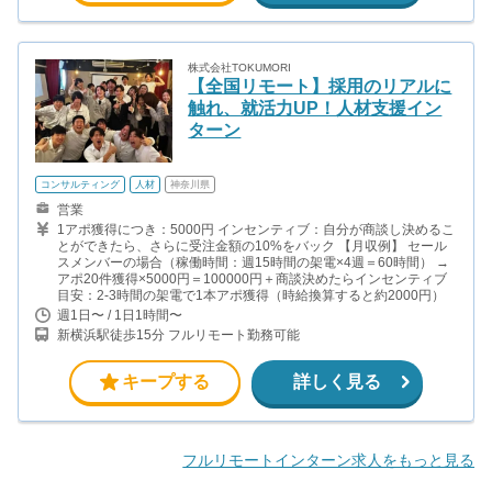
株式会社TOKUMORI
【全国リモート】採用のリアルに
触れ、就活力UP！人材支援イン
ターン
コンサルティング
人材
神奈川県
営業
1アポ獲得につき：5000円 インセンティブ：自分が商談し決めるこ
とができたら、さらに受注金額の10%をバック 【月収例】 セール
スメンバーの場合（稼働時間：週15時間の架電×4週＝60時間） →
アポ20件獲得×5000円＝100000円＋商談決めたらインセンティブ
目安：2-3時間の架電で1本アポ獲得（時給換算すると約2000円）
週1日〜 / 1日1時間〜
新横浜駅徒歩15分 フルリモート勤務可能
キープする
詳しく見る
フルリモートインターン求人をもっと見る