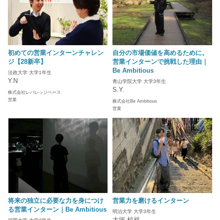
初めての営業インターンチャレン
自分の市場価値を高めるために。
ジ【28新卒】
営業インターンで挑戦した理由｜
Be Ambitious
法政大学 大学1年生
Y.N
青山学院大学 大学3年生
S.Y.
株式会社レバレッジベース
営業
株式会社Be Ambitious
営業
将来の独立に必要な力を身につけ
営業力を磨けるインターン
る営業インターン｜Be Ambitious
明治大学 大学3年生
大塚 椋裕