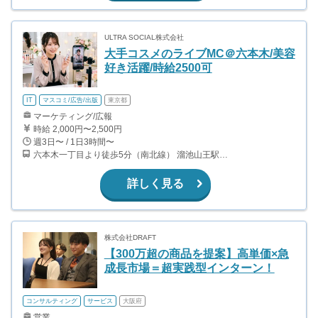
ULTRA SOCIAL株式会社
大手コスメのライブMC＠六本木/美容
好き活躍/時給2500可
IT
マスコミ/広告/出版
東京都
マーケティング/広報
時給 2,000円〜2,500円
週3日〜 / 1日3時間〜
六本木一丁目より徒歩5分（南北線） 溜池山王駅より徒歩10分（銀座線） 六本木駅より徒歩12分（日比谷線）
詳しく見る
株式会社DRAFT
【300万超の商品を提案】高単価×急
成長市場＝超実践型インターン！
コンサルティング
サービス
大阪府
営業