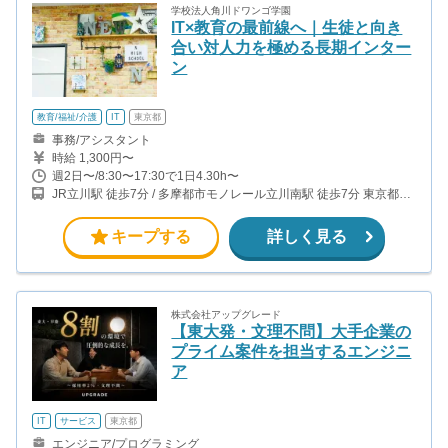
学校法人角川ドワンゴ学園
IT×教育の最前線へ｜生徒と向き
合い対人力を極める長期インター
ン
教育/福祉/介護
IT
東京都
事務/アシスタント
時給 1,300円〜
週2日〜/8:30〜17:30で1日4.30h〜
JR立川駅 徒歩7分 / 多摩都市モノレール立川南駅 徒歩7分 東京都多
摩地区の別キャンパスでの勤務も可能です！ 武蔵境、聖蹟桜ヶ丘
キープする
詳しく見る
株式会社アップグレード
【東大発・文理不問】大手企業の
プライム案件を担当するエンジニ
ア
IT
サービス
東京都
エンジニア/プログラミング