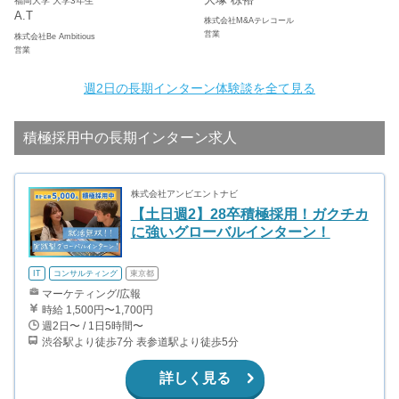
福岡大学 大学3年生
A.T
株式会社M&Aテレコール
営業
株式会社Be Ambitious
営業
週2日の長期インターン体験談を全て見る
積極採用中の長期インターン求人
株式会社アンビエントナビ
【土日週2】28卒積極採用！ガクチカ
に強いグローバルインターン！
IT
コンサルティング
東京都
マーケティング/広報
時給 1,500円〜1,700円
週2日〜 / 1日5時間〜
渋谷駅より徒歩7分 表参道駅より徒歩5分
詳しく見る