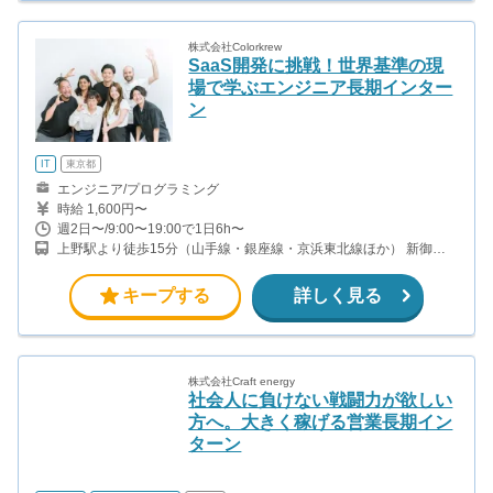
株式会社Colorkrew
SaaS開発に挑戦！世界基準の現
場で学ぶエンジニア長期インター
ン
IT
東京都
エンジニア/プログラミング
時給 1,600円〜
週2日〜/9:00〜19:00で1日6h〜
上野駅より徒歩15分（山手線・銀座線・京浜東北線ほか） 新御徒
町駅より徒歩3分（大江戸線・つくばエクスプレス） 御徒町駅より
徒歩15分(山手線・京浜東北線) 浅草橋駅より徒歩15分（総武線・浅
キープする
詳しく見る
草線）
株式会社Craft energy
社会人に負けない戦闘力が欲しい
方へ。大きく稼げる営業長期イン
ターン