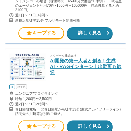
ントメンバーの場合（稼働時間：45-60分の面談50件/月） →就活生
のエージェント利用70件×1500円＝105000円（時給換算すると約
2100円）
週1日〜 / 1日1時間〜
新横浜駅徒歩15分 フルリモート勤務可能
キープする
詳しく見る
メタデータ株式会社
AI開発の第一人者と創る！生成
AI・RAGインターン｜出勤可も歓
迎
IT
埼玉県
エンジニア/プログラミング
時給 1,200円〜2,500円
週2日〜 / 1日2時間〜
春日部研究所： 北春日部駅から徒歩13分(東武スカイツリーライン)
訪問先の川崎等は別途ご連絡。
キープする
詳しく見る