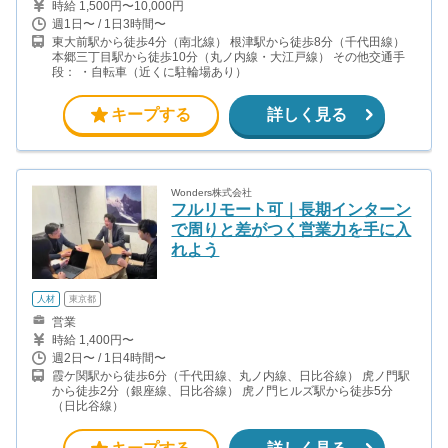
時給 1,500円〜10,000円
週1日〜 / 1日3時間〜
東大前駅から徒歩4分（南北線） 根津駅から徒歩8分（千代田線）
本郷三丁目駅から徒歩10分（丸ノ内線・大江戸線） その他交通手
段： ・自転車（近くに駐輪場あり）
キープする
詳しく見る
Wonders株式会社
フルリモート可｜長期インターン
で周りと差がつく営業力を手に入
れよう
人材
東京都
営業
時給 1,400円〜
週2日〜 / 1日4時間〜
霞ケ関駅から徒歩6分（千代田線、丸ノ内線、日比谷線） 虎ノ門駅
から徒歩2分（銀座線、日比谷線） 虎ノ門ヒルズ駅から徒歩5分
（日比谷線）