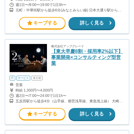
週1日〜/9:00〜19:00で1日3h〜
元町・中華街駅から徒歩6分(みなとみらい線) 日本大通り駅から徒
歩7分(みなとみらい線)
キープする
詳しく見る
株式会社アップグレード
【東大早慶8割・採用率2%以下】
事業開発×コンサルティング型営
業
IT
サービス
東京都
営業
時給 1,300円〜4,000円
週2日〜/7:00〜24:00で1日1h〜
五反田駅から徒歩4分（山手線、都営浅草線、東急池上線） 大崎駅
から徒歩8分（山手線、埼京線・湘南新宿ライン・りんかい線）
キープする
詳しく見る