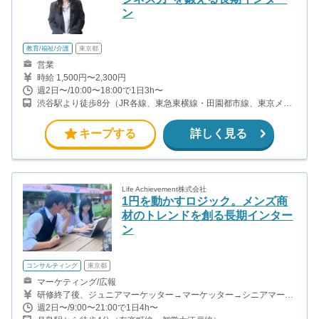
ン
教育/福祉/介護
東京都
営業
時給 1,500円〜2,300円
週2日〜/10:00〜18:00で1日3h〜
渋谷駅より徒歩8分（JR各線、東急東横線・田園都市線、東京メト
ロ半蔵門線・副都心線） 恵比寿駅より徒歩9分（JR山手線、東京メ
トロ日比谷線）
キープする
詳しく見る
Life Achievement株式会社
1円を動かすロジック。メンズ商
材のトレンドを創る長期インター
ン
コンサルティング
東京都
マーケティング/広報
研修終了後、ジュニアマーケッター→マーケッター→シニアマーケ
ッター→副主任→主任→マネージャーと昇格していきます。 ・ジュ
週2日〜/9:00〜21:00で1日4h〜
ニアマーケッター＆マーケッター＆シニアマーケッター SNSアカウ