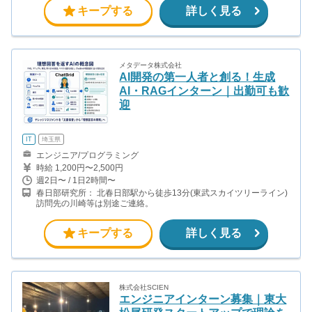
キープする
詳しく見る
メタデータ株式会社
AI開発の第一人者と創る！生成
AI・RAGインターン｜出勤可も歓
迎
IT
埼玉県
エンジニア/プログラミング
時給 1,200円〜2,500円
週2日〜 / 1日2時間〜
春日部研究所： 北春日部駅から徒歩13分(東武スカイツリーライン)
訪問先の川崎等は別途ご連絡。
キープする
詳しく見る
株式会社SCIEN
エンジニアインターン募集｜東大