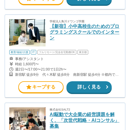
学校法人角川ドワンゴ学園
【新宿】小中高校生のためのプロ
グラミングスクールでのインター
ン
教育/福祉/介護
IT
フルリモート/完全在宅勤務OK
東京都
事務/アシスタント
時給 1,600円〜
週2日〜/17:00〜21:00で1日2h〜
新宿駅 徒歩9分 代々木駅 徒歩8分 南新宿駅 徒歩4分 ※都内で
は、他にも秋葉原、蒲田、池袋にも教室がございます。
キープする
詳しく見る
株式会社SALT2
AI駆動で大企業の経営課題を解
く、「次世代戦略・AIコンサル」
募集