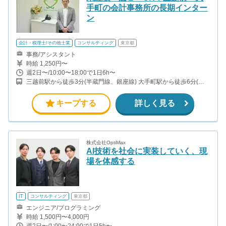
手町の会計事務所の長期インター
ン
会計・税理士/その他士業
コンサルティング
東京都
事務/アシスタント
時給 1,250円〜
週2日〜/10:00〜18:00で1日6h〜
三越前駅から徒歩3分(半蔵門線、銀座線) 大手町駅から徒歩6分(千
代田線、半蔵門線、東西線、丸ノ内線 ほか) 新日本橋駅から徒歩5
分(総武線) 神田駅から徒歩6分(山手線、中央線、京浜東北線、銀座
キープする
詳しく見る
線)
株式会社OptiMax
AI技術を社会に実装していく、現
場を体感する
IT
コンサルティング
東京都
エンジニア/プログラミング
時給 1,500円〜4,000円
週2日〜/1:00〜24:00で1日5h〜