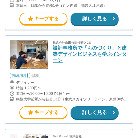
本郷三丁目駅から徒歩1分（丸ノ内線、都営大江戸線）
キープする
詳しく見る
株式会社山田特殊技研DICE
設計事務所で「ものづくり」と建
築デザインビジネスを学ぶインタ
ーン
不動産/建築
埼玉県
デザイナー
時給 1,200円〜
週2日〜/10:00〜19:00で1日4h〜
獨協大学前駅から徒歩13分（東武スカイツリーライン、東武伊勢崎
線、東武日光線、鬼怒川線）
キープする
詳しく見る
Self Growth株式会社