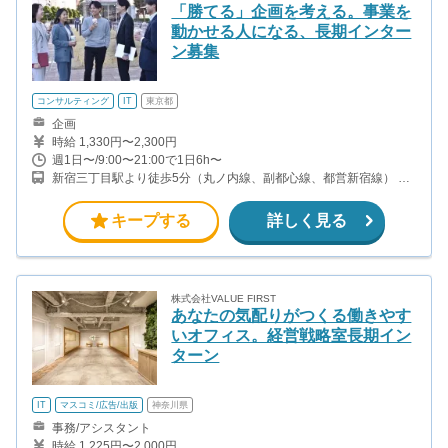
「勝てる」企画を考える。事業を
動かせる人になる、長期インター
ン募集
コンサルティング
IT
東京都
企画
時給 1,330円〜2,300円
週1日〜/9:00〜21:00で1日6h〜
新宿三丁目駅より徒歩5分（丸ノ内線、副都心線、都営新宿線） 新
宿御苑駅より徒歩2分（丸ノ内線）
キープする
詳しく見る
株式会社VALUE FIRST
あなたの気配りがつくる働きやす
いオフィス。経営戦略室長期イン
ターン
IT
マスコミ/広告/出版
神奈川県
事務/アシスタント
時給 1,225円〜2,000円