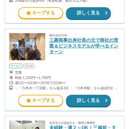
月島駅から徒歩4分（有楽町線、都営大江戸線）
ントへの投稿1件につき1,000円〜4,000円 成果報酬1件につき2,500
円 ・副主任＆主任 固定報酬8〜15万円/月 +成果購入・再生数達成に
よるインセンティブ ※週20時間以上の稼働目安 ・マネージャー 固
キープする
詳しく見る
定報酬15〜20万円/月 +成果購入・再生数達成によるインセンティ
ブ ※週20時間以上の稼働目安 学生インターンの平均報酬は月8万円
前後（時給換算2,000円以上）です。
株式会社OSD
三菱商事出身社長の元で商社の営
業＆ビジネスモデルが学べるイン
ターン
サービス
東京都
営業
時給 1,226円〜1,700円
週2日〜/10:00〜20:00で1日4h〜
・「六本木一丁目駅」から徒歩3分 ・「六本木駅」から徒歩5分 ・
「溜池山王駅」から徒歩8分
キープする
詳しく見る
永井圭介公認会計士・税理士事務所
未経験・週２～OK！三越前・大