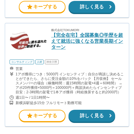
キープする
詳しく見る
株式会社TOKUMORI
【完全在宅】全国募集◎学歴を超
えて就活に強くなる営業長期イン
ターン
コンサルティング
人材
神奈川県
営業
1アポ獲得につき：5000円 インセンティブ：自分が商談し決めるこ
とができたら、さらに受注金額の10%をバック 【月収例】 セール
スメンバーの場合（稼働時間：週15時間の架電×4週＝60時間） →
アポ20件獲得×5000円＝100000円＋商談決めたらインセンティブ
目安：2-3時間の架電で1本アポ獲得（時給換算すると約2000円）
週1日〜 / 1日1時間〜
新横浜駅徒歩15分 フルリモート勤務可能
キープする
詳しく見る