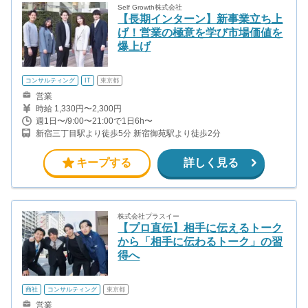
Self Growth株式会社
【長期インターン】新事業立ち上
げ！営業の極意を学び市場価値を
爆上げ
コンサルティング
IT
東京都
営業
時給 1,330円〜2,300円
週1日〜/9:00〜21:00で1日6h〜
新宿三丁目駅より徒歩5分 新宿御苑駅より徒歩2分
キープする
詳しく見る
株式会社プラスイー
【プロ直伝】相手に伝えるトーク
から「相手に伝わるトーク」の習
得へ
商社
コンサルティング
東京都
営業