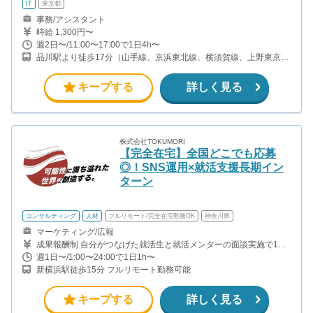
IT
東京都
事務/アシスタント
時給 1,300円〜
週2日〜/11:00〜17:00で1日4h〜
品川駅より徒歩17分（山手線、京浜東北線、横須賀線、上野東京ラ
イン、ほか）※品川駅より、無料シャトルバス運行 田町駅より徒歩
15分（山手線、京浜東北線） 泉岳寺駅より徒歩14分（都営浅草
キープする
詳しく見る
線、京急本線）
株式会社TOKUMORI
【完全在宅】全国どこでも応募
◎！SNS運用×就活支援長期イン
ターン
コンサルティング
人材
フルリモート/完全在宅勤務OK
神奈川県
マーケティング/広報
成果報酬制 自分がつなげた就活生と就活メンターの面談実施で1件
につき750円 就活生のエージェント利用で1件につき1250円 →一件
週1日〜/1:00〜24:00で1日1h〜
の成約につき2000円の報酬となります 【月収例】 ユニットリーダ
新横浜駅徒歩15分 フルリモート勤務可能
ー（週15時間×4週=60時間稼働）の場合 個人成果：30件×2000円
＝60000 ＋ ユニットリーダー報酬：ユニット成約数
60件×300円＝18000円 ＝78000円（時給換算：約1300円） ※ユ
キープする
詳しく見る
ニットリーダーとは インサイドセールスのメンバー4-5人ほどをま