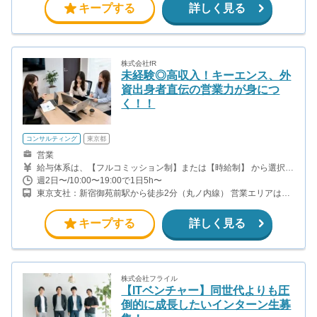
キープする
詳しく見る
株式会社fR
未経験◎高収入！キーエンス、外
資出身者直伝の営業力が身につ
く！！
コンサルティング
東京都
営業
給与体系は、【フルコミッション制】または【時給制】 から選択で
きます。 ▼フルコミッション制（業務委託） ①アポインター：自
週2日〜/10:00〜19:00で1日5h〜
身が獲得したアポイントが成約に至った場合、粗利の30％を支給
東京支社：新宿御苑前駅から徒歩2分（丸ノ内線） 営業エリアは、
②クローザー：商談から契約まで担当し、成約に至った場合、粗利
主に1都3県（関東エリア）の住宅街。 平日：東京支社に集合後、
の50％を支給 ※粗利とは、販売金額から仕入れ費用（メーカーさ
営業エリアへ移動 土日：営業エリア最寄り駅に集合し、現地へ移動
んへの支払い）を差し引いた利益のことを指します。 【報酬例】
キープする
詳しく見る
粗利100万円の場合、アポインターで約30万円、クローザーで約50
万円のコミッションを支給（1件あたり） ▼時給制も選択可能 時給
1,400円＋インセンティブあり ※時給制の場合 アポインター：成約
時に粗利の10％を支給
株式会社フライル
【ITベンチャー】同世代よりも圧
倒的に成長したいインターン生募