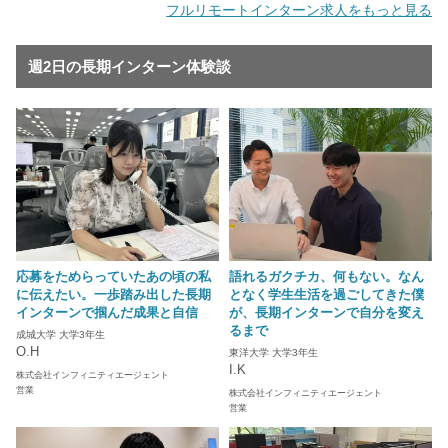
フルリモートインターン求人をもっと見る
週2日の長期インターン体験談
応募をためらっていたあの頃の私
語れるガクチカ、何もない。なん
に伝えたい。一歩踏み出した長期
となく学生生活を過ごしてきた僕
インターンで掴んだ成果と自信
が、長期インターンで自分を変え
るまで
成城大学 大学3年生
O.H
東洋大学 大学3年生
I.K
株式会社インフィニティエージェント
営業
株式会社インフィニティエージェント
営業