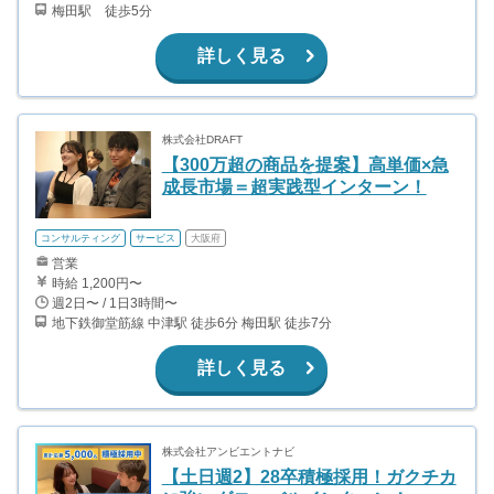
梅田駅 徒歩5分
詳しく見る
株式会社DRAFT
【300万超の商品を提案】高単価×急
成長市場＝超実践型インターン！
コンサルティング
サービス
大阪府
営業
時給 1,200円〜
週2日〜 / 1日3時間〜
地下鉄御堂筋線 中津駅 徒歩6分 梅田駅 徒歩7分
詳しく見る
株式会社アンビエントナビ
【土日週2】28卒積極採用！ガクチカ