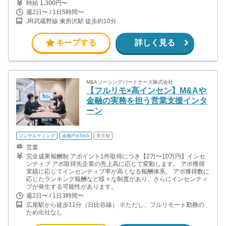
時給 1,300円〜
週2日〜 / 1日5時間〜
JR武蔵野線 東所沢駅 徒歩約10分
キープする
詳しく見る
M&Aソーシングパートナーズ株式会社
【フルリモ×高インセン】M&Aや
金融の実務を担う営業支援インタ
ーン
コンサルティング
金融/FinTech
東京都
営業
完全成果報酬制 アポイント1件取得につき【2万〜10万円】インセ
ンティブ アポ取得先企業の売上高に応じて変動します。 アポ獲得
実績に応じてインセンティブ率が高くなる報酬体系。 アポ獲得数に
応じたランキング報酬など様々な制度があり、さらにインセンティ
ブが発生する可能性があります。
週2日〜 / 1日3時間〜
広尾駅から徒歩11分（日比谷線） ※ただし、フルリモート勤務の
ため出社なし