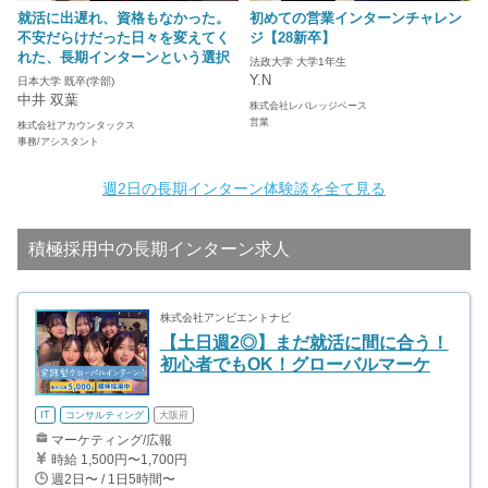
就活に出遅れ、資格もなかった。
初めての営業インターンチャレン
不安だらけだった日々を変えてく
ジ【28新卒】
れた、長期インターンという選択
法政大学 大学1年生
Y.N
日本大学 既卒(学部)
中井 双葉
株式会社レバレッジベース
営業
株式会社アカウンタックス
事務/アシスタント
週2日の長期インターン体験談を全て見る
積極採用中の長期インターン求人
株式会社アンビエントナビ
【土日週2◎】まだ就活に間に合う！
初心者でもOK！グローバルマーケ
IT
コンサルティング
大阪府
マーケティング/広報
時給 1,500円〜1,700円
週2日〜 / 1日5時間〜