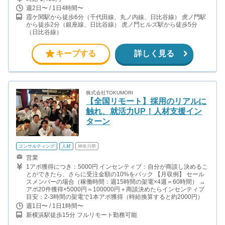
週2日〜 / 1日4時間〜
霞ケ関駅から徒歩6分（千代田線、丸ノ内線、日比谷線） 虎ノ門駅
から徒歩2分（銀座線、日比谷線） 虎ノ門ヒルズ駅から徒歩5分
（日比谷線）
キープする
詳しく見る
株式会社TOKUMORI
【全国リモート】採用のリアルに
触れ、就活力UP！人材支援イン
ターン
コンサルティング
人材
神奈川県
営業
1アポ獲得につき：5000円 インセンティブ：自分が商談し決めるこ
とができたら、さらに受注金額の10%をバック 【月収例】 セール
スメンバーの場合（稼働時間：週15時間の架電×4週＝60時間） →
アポ20件獲得×5000円＝100000円＋商談決めたらインセンティブ
目安：2-3時間の架電で1本アポ獲得（時給換算すると約2000円）
週1日〜 / 1日1時間〜
新横浜駅徒歩15分 フルリモート勤務可能