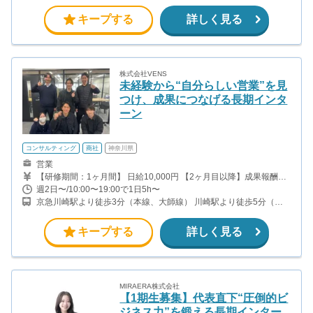
社用車で営業エリアまで送迎します。 ※研修は池袋オフィスにて実
備 1契約 ×10万 - エネルギー設備 1契約 ×10万 ◎大学1年生
施します。 池袋オフィス：東池袋1-40-3 池袋旗ビル 3階
（在籍：7か月） ・役職：アポインター ・月給：42万 - リフォー
キープする
詳しく見る
ム設備 2契約 ×10万 - エネルギー設備 1契約 ×10万 - キャ
ンペーンボーナス12万円 ※希望に応じて、時給＋インセンティブ
制（時給1,200円）での勤務も選択可能です。
株式会社VENS
未経験から“自分らしい営業”を見
つけ、成果につなげる長期インタ
ーン
コンサルティング
商社
神奈川県
営業
【研修期間：1ヶ月間】 日給10,000円 【2ヶ月目以降】成果報酬型
・1件成約につき30,000〜50,000円 ・実力や成績次第ではボーナス
週2日〜/10:00〜19:00で1日5h〜
あり ・昇進制度により報酬アップあり 未経験からスタートした学
京急川崎駅より徒歩3分（本線、大師線） 川崎駅より徒歩5分（上
生も、先輩社員のサポートを受けながら成果を伸ばしています。 ＜
野東京ライン、京浜東北線、南武線、京急本線、ほか）
2ヶ月目以降の報酬例＞ ・週2〜3日勤務で月15万円前後 ・週4〜5
日勤務で月25万円前後 土日稼働、午後出勤、長期休暇を活用して
キープする
詳しく見る
勤務時間を確保し、月60万円以上の報酬につながった学生もいま
す。 頑張りが報酬と自信につながる長期インターンです。
MIRAERA株式会社
【1期生募集】代表直下“圧倒的ビ
ジネス力”を鍛える長期インター