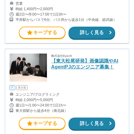
営業
時給 1,400円〜2,000円
週2日〜/9:00〜17:00で1日3h〜
平井駅からバスで6分、バス停から徒歩1分（中央線、総武線）
キープする
詳しく見る
株式会社EpicAI
【東大松尾研発】画像認識やAI
AgentPJのエンジニア募集！
IT
東京都
エンジニア/プログラミング
時給 2,000円〜5,000円
週1日〜/1:00〜24:00で1日1h〜
東大前駅から徒歩4分（南北線）
キープする
詳しく見る