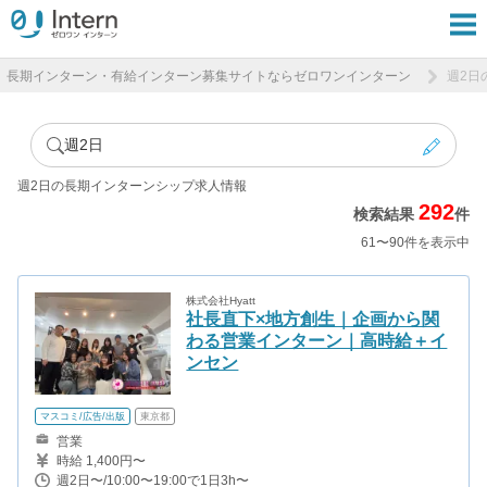
長期インターン・有給インターン募集サイトならゼロワンインターン
週2日
週2日
週2日の長期インターンシップ求人情報
292
検索結果
件
61〜90件を表示中
株式会社Hyatt
社長直下×地方創生｜企画から関
わる営業インターン｜高時給＋イ
ンセン
マスコミ/広告/出版
東京都
営業
時給 1,400円〜
週2日〜/10:00〜19:00で1日3h〜