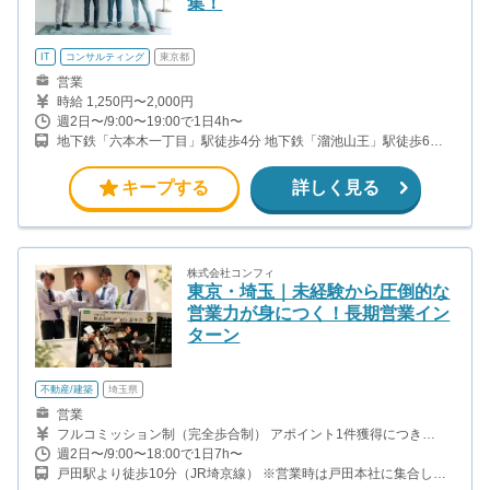
集！
IT
コンサルティング
東京都
営業
時給 1,250円〜2,000円
週2日〜/9:00〜19:00で1日4h〜
地下鉄「六本木一丁目」駅徒歩4分 地下鉄「溜池山王」駅徒歩6分
地下鉄「神谷町」駅徒歩6分 地下鉄「虎ノ門」駅徒歩10分 地下鉄
「虎ノ門ヒルズ」駅徒歩8分
キープする
詳しく見る
株式会社コンフィ
東京・埼玉｜未経験から圧倒的な
営業力が身につく！長期営業イン
ターン
不動産/建築
埼玉県
営業
フルコミッション制（完全歩合制） アポイント1件獲得につき
5,000円～10,000円を支給。 さらに、成約1件ごとに、追加で
週2日〜/9:00〜18:00で1日7h〜
100,000円を支給します。 ＜インセンティブ例＞ ◎大学2年生（在
戸田駅より徒歩10分（JR埼京線） ※営業時は戸田本社に集合し、
籍：2か月） ・役職：アポインター ・月給：20万 - リフォーム設