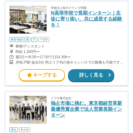
学校法人角川ドワンゴ学園
N高等学校で長期インターン｜生
徒に寄り添い、共に成長する経験
を！
教育/福祉/介護
IT
千葉県
事務/アシスタント
時給 1,300円〜
週2日〜/8:30〜17:30で1日4.30h〜
JR松戸駅 徒歩3分 同エリア内の他キャンパスでの勤務も可能です！
ご相談ください。 （海浜幕張、柏）
キープする
詳しく見る
イワタ株式会社
独占市場に挑む。東京都経営革新
最優秀賞企業で法人営業長期イン
ターン
商社
東京都