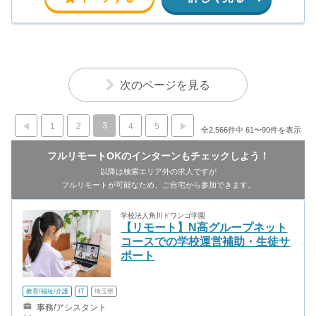
約×12万円＝60万円 ＋交通費 ○入社15ヶ月目（慶應大学３年生）
役職：クローザー 月間３契約×25万＝75万円 ＋交通費 交通費支給
あり
次のページを見る
3
1
2
4
5
全2,566件中 61〜90件を表示
フルリモートOKのインターンもチェックしよう！
以降は検索エリア外の求人ですが
フルリモートが可能なため、ご自宅から参加できます。
学校法人角川ドワンゴ学園
【リモート】N高グループネット
コースでの学校運営補助・生徒サ
ポート
教育/福祉/介護
IT
埼玉県
事務/アシスタント