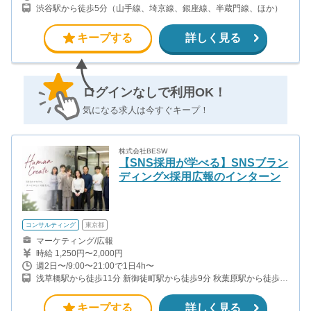
渋谷駅から徒歩5分（山手線、埼京線、銀座線、半蔵門線、ほか）
キープする
詳しく見る
ログインなしで利用OK！
気になる求人は今すぐキープ！
株式会社BESW
【SNS採用が学べる】SNSブラン
ディング×採用広報のインターン
コンサルティング
東京都
マーケティング/広報
時給 1,250円〜2,000円
週2日〜/9:00〜21:00で1日4h〜
浅草橋駅から徒歩11分 新御徒町駅から徒歩9分 秋葉原駅から徒歩
13分
キープする
詳しく見る