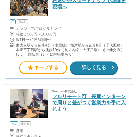
松尾研発スタートアップで理論を
現場へ
IT
東京都
エンジニア/プログラミング
時給 1,500円〜10,000円
週1日〜 / 1日3時間〜
東大前駅から徒歩4分（南北線） 根津駅から徒歩8分（千代田線）
本郷三丁目駅から徒歩10分（丸ノ内線・大江戸線） その他交通手
段： ・自転車（近くに駐輪場あり）
キープする
詳しく見る
Wonders株式会社
フルリモート可｜長期インターン
で周りと差がつく営業力を手に入
れよう
人材
東京都
営業
時給 1,400円〜