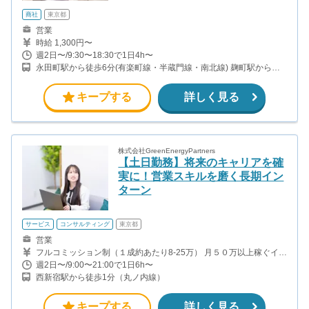
商社
東京都
営業
時給 1,300円〜
週2日〜/9:30〜18:30で1日4h〜
永田町駅から徒歩6分(有楽町線・半蔵門線・南北線) 麹町駅から徒
歩4分(有楽町線) 赤坂見附駅から徒歩9分(丸ノ内線・銀座線) 半
蔵門駅から徒歩5分(半蔵門線)
キープする
詳しく見る
株式会社GreenEnergyPartners
【土日勤務】将来のキャリアを確
実に！営業スキルを磨く長期イン
ターン
サービス
コンサルティング
東京都
営業
フルコミッション制（１成約あたり8-25万） 月５０万以上稼ぐイン
ターン生も多数います！ ■収入例 ○入社１ヶ月目（明治大学2年生）
週2日〜/9:00〜21:00で1日6h〜
役職：アポインター 月間１契約×８万円＝８万円 ＋交通費 ○入社３
西新宿駅から徒歩1分（丸ノ内線）
ヶ月目（東京大学２年生） 役職：アポインター（ランク：ブロン
ズ） 月間３契約×10万円＝30万円 ＋交通費 ○入社６ヶ月目（早稲田
大学３年生） 役職：アポインター（ランク：シルバー） 月間５契
キープする
詳しく見る