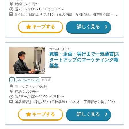
時給 1,400円〜
週2日〜/9:00〜18:30で1日8h〜
新宿三丁目駅より徒歩1分（丸の内線、副都心線、都営新宿線） 新
宿駅より徒歩8分（JR各線、地下鉄各線、他） 勤務地は、東京、茨
城、千葉、神奈川、山梨、静岡のうち、いずれかの住宅地となりま
キープする
詳しく見る
す。
株式会社SALT2
戦略・企画・実行まで一気通貫|ス
タートアップのマーケティング職
募集
IT
コンサルティング
東京都
マーケティング/広報
時給 1,500円〜
週2日〜/1:00〜24:00で1日1h〜
神谷町駅より徒歩5分（日比谷線） 六本木一丁目駅から徒歩10分
（都営大江戸線）
キープする
詳しく見る