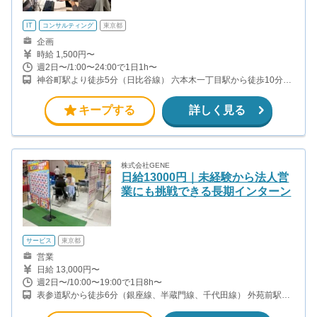
IT
コンサルティング
東京都
企画
時給 1,500円〜
週2日〜/1:00〜24:00で1日1h〜
神谷町駅より徒歩5分（日比谷線） 六本木一丁目駅から徒歩10分
（都営大江戸線）
キープする
詳しく見る
株式会社GENE
日給13000円｜未経験から法人営
業にも挑戦できる長期インターン
サービス
東京都
営業
日給 13,000円〜
週2日〜/10:00〜19:00で1日8h〜
表参道駅から徒歩6分（銀座線、半蔵門線、千代田線） 外苑前駅か
ら徒歩6分（銀座線）