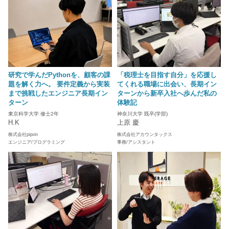
研究で学んだPythonを、顧客の課
「税理士を目指す自分」を応援し
題を解く力へ。 要件定義から実装
てくれる職場に出会い、長期イン
まで挑戦したエンジニア長期イン
ターンから新卒入社へ歩んだ私の
ターン
体験記
東京科学大学 修士2年
神奈川大学 既卒(学部)
H.K
上原 慶
株式会社pipon
株式会社アカウンタックス
エンジニア/プログラミング
事務/アシスタント