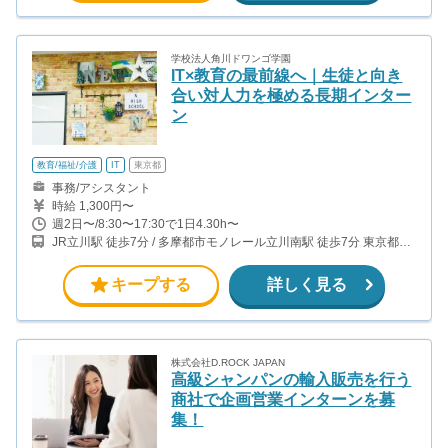
とめるリーダー
学校法人角川ドワンゴ学園
IT×教育の最前線へ｜生徒と向き
合い対人力を極める長期インター
ン
教育/福祉/介護
IT
東京都
事務/アシスタント
時給 1,300円〜
週2日〜/8:30〜17:30で1日4.30h〜
JR立川駅 徒歩7分 / 多摩都市モノレール立川南駅 徒歩7分 東京都多
摩地区の別キャンパスでの勤務も可能です！ 武蔵境、聖蹟桜ヶ丘
キープする
詳しく見る
株式会社D.ROCK JAPAN
高級シャンパンの輸入販売を行う
商社で企画営業インターンを募
集！