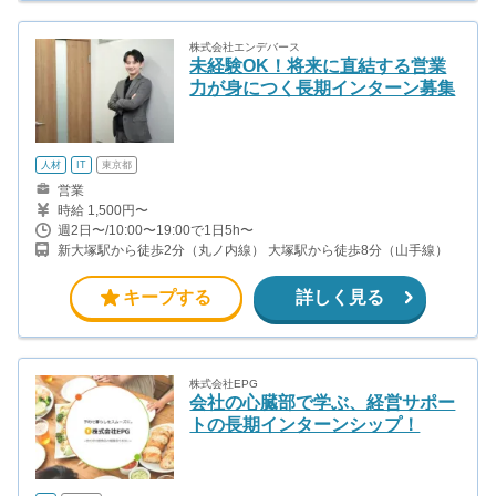
株式会社エンデバース
未経験OK！将来に直結する営業
力が身につく長期インターン募集
人材
IT
東京都
営業
時給 1,500円〜
週2日〜/10:00〜19:00で1日5h〜
新大塚駅から徒歩2分（丸ノ内線） 大塚駅から徒歩8分（山手線）
キープする
詳しく見る
株式会社EPG
会社の心臓部で学ぶ、経営サポー
トの長期インターンシップ！