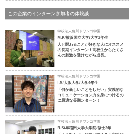
この企業のインターン参加者の体験談
学校法人角川ドワンゴ学園
M.K/横浜国立大学/大学3年生
人と関わることが好きな人にオススメ
の長期インターン！高校生からたくさ
んの刺激を受けながら成長。
学校法人角川ドワンゴ学園
I.S/大阪大学/大学4年生
「何か新しいことをしたい」実践的な
コミュニケーション力を身につけるの
に最適な長期ンターン！
学校法人角川ドワンゴ学園
R.S/早稲田大学大学院/修士2年