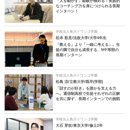
「人を動かす」経験が積める！実践的
なコーチング力を身につけられる長期
インターン！
学校法人角川ドワンゴ学園
松本 彩見/法政大学/大学4年生
「教える」より「一緒に考える」。生
徒の隣で自分も成長する、N中等部の
長期インターン
学校法人角川ドワンゴ学園
松島 涼/立教大学/既卒(学部)
「話すのが好き」を誰かを支える力
へ。通信制高校で生徒それぞれの正解
を共に探す、長期インターンでの挑戦
学校法人角川ドワンゴ学園
大石 芽吹/東京大学/修士2年