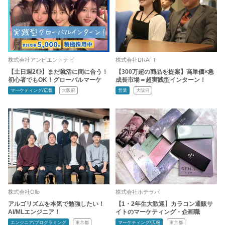
株式会社アンビエントナビ
株式会社DRAFT
【土日週2◎】まだ就活に間に合う！
【300万超の商品を提案】高単価×急
初心者でもOK！グローバルマーケ
成長市場＝超実践型インターン！
マーケティング/広報
大阪府
営業
大阪府
株式会社Ollo
株式会社ホテラバ
アルゴリズムを本気で勉強したい！
【1・2年生大歓迎】カラコン通販サ
AI/MLエンジニア！
イトのマーケティング・企画職
エンジニア/プログラミング
東京都
マーケティング/広報
東京都