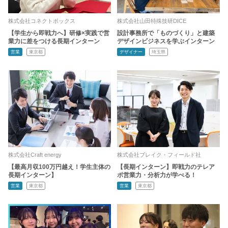
株式会社コネクトボックス
株式会社山田特殊技研DICE
【学生から即戦力へ】研修×実践で営
設計事務所で「ものづくり」と建築
業力に差をつける長期インターン
デザインビジネスを学ぶインターン
営業
東京都
デザイナー
埼玉県
株式会社Craft energy
株式会社ブレイク・フィールド社
【最高月収100万円越え！学生主体の
【長期インターン】即戦力のテレア
長期インターン】
ポ営業力・分析力が学べる！
営業
東京都
営業
東京都