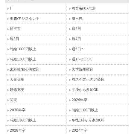
IT
教育/福祉/介護
事務/アシスタント
埼玉県
所沢市
週2日
週3日
週4日
時給1000円以上
週5日〜
時給1200円以上
週1〜2日OK
未経験/初心者歓迎
大学院生歓迎
大量採用
有名企業へ内定多数
研修充実
午後から参加OK
関東
2029年卒
2030年卒
時給1100円以上
時給1300円以上
午後1時から参加OK
2028年卒
2027年卒