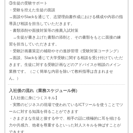
③生徒の受験サポート
・受験を控えた生徒の面談
→面談やSlackを通じて、志望理由書作成における構成や内容の指
導及び相談を担当していただきます。
・書類添削や面接対策等の推薦入試対策
→生徒が書き上げた書類の添削と、その書類をもとに面接の練
習を担当していただきます。
・受験計画書策定の補助やその進捗管理（受験対策コーチング）
→面談、Slackを通じて大学受験に関する相談を受け付けていただ
きます。生徒に対する受験計画などのアドバイスが相談のメイン
業務です。（ごく簡単な内容を除いて教科指導は含まれませ
ん。）
入社後の流れ（業務スケジュール例）
【入社後に身につくスキル】
・実際のビジネスの現場で使われているICTツールを使うことでツ
ールに対する知識を得ることができます
・さまざまな生徒と接する中で、相手の話に積極的に耳を傾ける
力や共感力、他者を尊重するといった対人スキルを伸ばすことが
できます