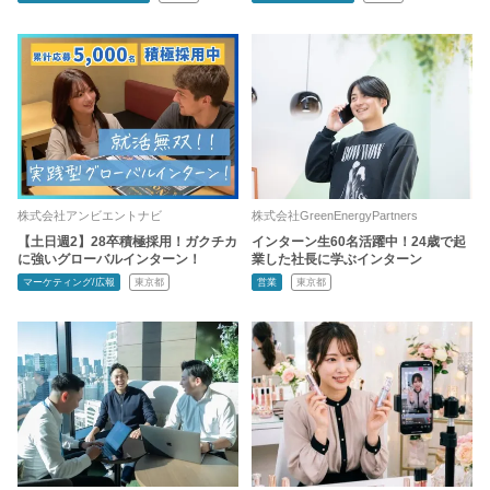
株式会社アンビエントナビ
株式会社GreenEnergyPartners
【土日週2】28卒積極採用！ガクチカ
インターン生60名活躍中！24歳で起
に強いグローバルインターン！
業した社長に学ぶインターン
マーケティング/広報
東京都
営業
東京都