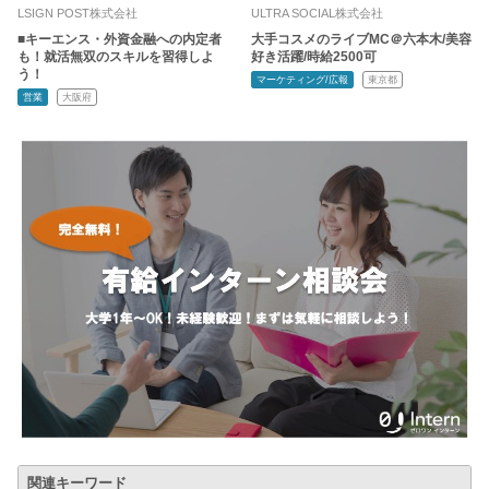
LSIGN POST株式会社
ULTRA SOCIAL株式会社
■キーエンス・外資金融への内定者
大手コスメのライブMC＠六本木/美容
も！就活無双のスキルを習得しよ
好き活躍/時給2500可
う！
マーケティング/広報
東京都
営業
大阪府
関連キーワード