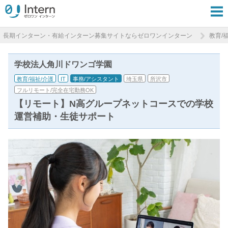
長期インターン・有給インターン募集サイトならゼロワンインターン
教育/
学校法人角川ドワンゴ学園
教育/福祉/介護
IT
事務/アシスタント
埼玉県
所沢市
フルリモート/完全在宅勤務OK
【リモート】N高グループネットコースでの学校
運営補助・生徒サポート