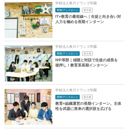
学校法人角川ドワンゴ学園
事務/アシスタント
東京都
IT×教育の最前線へ｜生徒と向き合い対
人力を極める長期インターン
学校法人角川ドワンゴ学園
事務/アシスタント
東京都
N中等部｜傾聴と対話で生徒の成長を
後押し！教育系長期インターン
学校法人角川ドワンゴ学園
事務/アシスタント
東京都
教育×組織運営の長期インターン。主体
性を武器に将来の選択肢を広げる