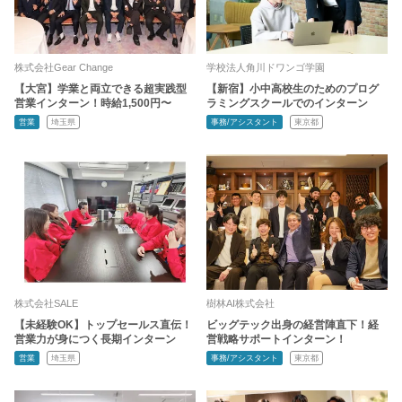
株式会社Gear Change
学校法人角川ドワンゴ学園
【大宮】学業と両立できる超実践型
【新宿】小中高校生のためのプログ
営業インターン！時給1,500円〜
ラミングスクールでのインターン
営業
埼玉県
事務/アシスタント
東京都
株式会社SALE
樹林AI株式会社
【未経験OK】トップセールス直伝！
ビッグテック出身の経営陣直下！経
営業力が身につく長期インターン
営戦略サポートインターン！
営業
埼玉県
事務/アシスタント
東京都