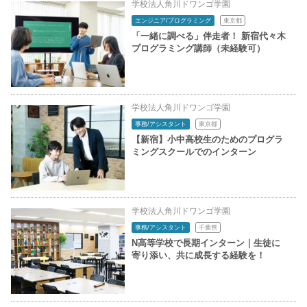
学校法人角川ドワンゴ学園
エンジニア/プログラミング
東京都
「一緒に調べる」伴走者！ 新宿代々木
プログラミング講師（未経験可）
学校法人角川ドワンゴ学園
事務/アシスタント
東京都
【新宿】小中高校生のためのプログラ
ミングスクールでのインターン
学校法人角川ドワンゴ学園
事務/アシスタント
千葉県
N高等学校で長期インターン｜生徒に
寄り添い、共に成長する経験を！